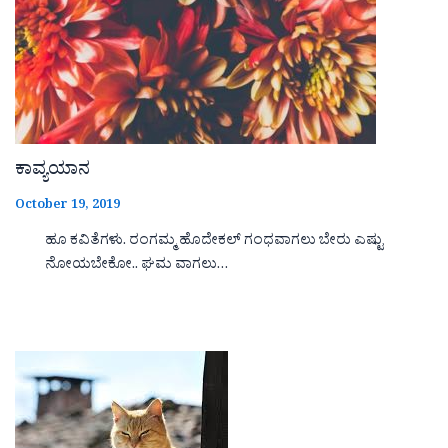
ಕಾವ್ಯಯಾನ
October 19, 2019
ಹೂ ಕವಿತೆಗಳು. ರಂಗಮ್ಮ ಹೊದೇಕಲ್ ಗಂಧವಾಗಲು ಬೇರು ಎಷ್ಟು
ನೋಯಬೇಕೋ.. ಘಮ ವಾಗಲು…