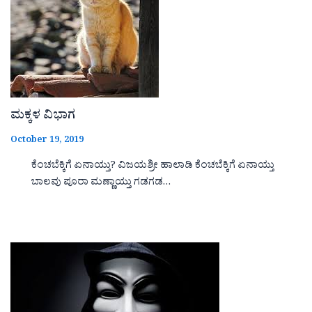
ಮಕ್ಕಳ ವಿಭಾಗ
October 19, 2019
ಕೆಂಚಬೆಕ್ಕಿಗೆ ಏನಾಯ್ತು? ವಿಜಯಶ್ರೀ ಹಾಲಾಡಿ ಕೆಂಚಬೆಕ್ಕಿಗೆ ಏನಾಯ್ತು
ಬಾಲವು ಪೂರಾ ಮಣ್ಣಾಯ್ತು ಗಡಗಡ…