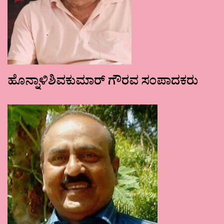
ಹೊನ್ನಾಳಿಶಿವಕುಮಾರ್ ಗೌರವ ಸಂಪಾದಕರು