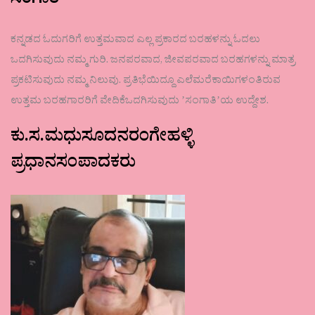
ಸಂಗಾತಿ
ಕನ್ನಡದ ಓದುಗರಿಗೆ ಉತ್ತಮವಾದ ಎಲ್ಲ ಪ್ರಕಾರದ ಬರಹಳನ್ನು ಓದಲು
ಒದಗಿಸುವುದು ನಮ್ಮ ಗುರಿ. ಜನಪರವಾದ, ಜೀವಪರವಾದ ಬರಹಗಳನ್ನು ಮಾತ್ರ
ಪ್ರಕಟಿಸುವುದು ನಮ್ಮ ನಿಲುವು. ಪ್ರತಿಭೆಯಿದ್ದೂ ಎಲೆಮರೆಕಾಯಿಗಳಂತಿರುವ
ಉತ್ತಮ ಬರಹಗಾರರಿಗೆ ವೇದಿಕೆಒದಗಿಸುವುದು ʼಸಂಗಾತಿʼಯ ಉದ್ದೇಶ.
ಕು.ಸ.ಮಧುಸೂದನರಂಗೇಹಳ್ಳಿ
ಪ್ರಧಾನಸಂಪಾದಕರು