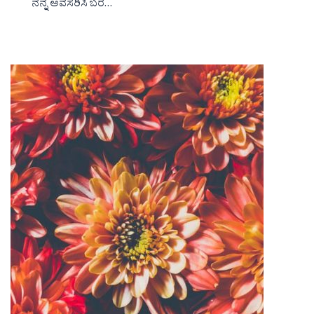
ನನ್ನ ಅವಸರಿಸಿ ಬರ…