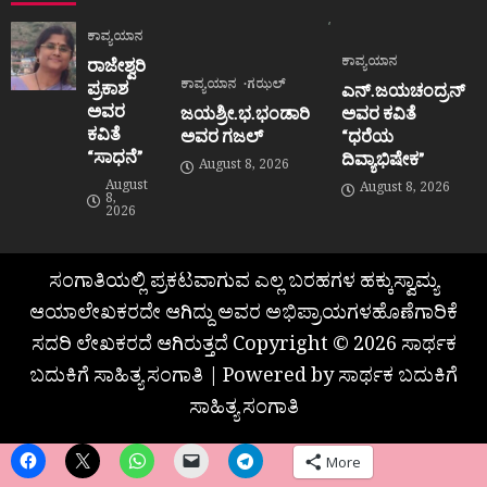
ಕಾವ್ಯಯಾನ
ಕಾವ್ಯಯಾನ
ರಾಜೇಶ್ವರಿ
ಕಾವ್ಯಯಾನ
ಗಝಲ್
ಪ್ರಕಾಶ
ಎನ್.ಜಯಚಂದ್ರನ್
ಅವರ
ಜಯಶ್ರೀ.ಭ.ಭಂಡಾರಿ
ಅವರ ಕವಿತೆ
ಕವಿತೆ
ಅವರ ಗಜಲ್
“ಧರೆಯ
“ಸಾಧನೆ”
ದಿವ್ಯಾಭಿಷೇಕ”
August 8, 2026
August
August 8, 2026
8,
2026
ಸಂಗಾತಿಯಲ್ಲಿ ಪ್ರಕಟವಾಗುವ ಎಲ್ಲ ಬರಹಗಳ ಹಕ್ಕುಸ್ವಾಮ್ಯ
ಆಯಾಲೇಖಕರದೇ ಆಗಿದ್ದು ಅವರ ಅಭಿಪ್ರಾಯಗಳಹೊಣೆಗಾರಿಕೆ
ಸದರಿ ಲೇಖಕರದೆ ಆಗಿರುತ್ತದೆ Copyright © 2026 ಸಾರ್ಥಕ
ಬದುಕಿಗೆ ಸಾಹಿತ್ಯ ಸಂಗಾತಿ | Powered by ಸಾರ್ಥಕ ಬದುಕಿಗೆ
ಸಾಹಿತ್ಯ ಸಂಗಾತಿ
More