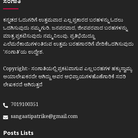
ಸಂಗಾತಿ
ಕನ್ನಡದ ಓದುಗರಿಗೆ ಉತ್ತಮವಾದ ಎಲ್ಲ ಪ್ರಕಾರದ ಬರಹಳನ್ನು ಓದಲು
ಒದಗಿಸುವುದು ನಮ್ಮ ಗುರಿ. ಜನಪರವಾದ, ಜೀವಪರವಾದ ಬರಹಗಳನ್ನು
ಮಾತ್ರ ಪ್ರಕಟಿಸುವುದು ನಮ್ಮ ನಿಲುವು. ಪ್ರತಿಭೆಯಿದ್ದೂ
ಎಲೆಮರೆಕಾಯಿಗಳಂತಿರುವ ಉತ್ತಮ ಬರಹಗಾರರಿಗೆ ವೇದಿಕೆಒದಗಿಸುವುದು
ʼಸಂಗಾತಿʼಯ ಉದ್ದೇಶ.
Copyright:- ಸಂಗಾತಿಯಲ್ಲಿ ಪ್ರಕಟವಾಗುವ ಎಲ್ಲ ಬರಹಗಳ ಹಕ್ಕುಸ್ವಾಮ್ಯ
ಆಯಾಲೇಖಕರದೇ ಆಗಿದ್ದು ಅವರ ಅಭಿಪ್ರಾಯಗಳಹೊಣೆಗಾರಿಕೆ ಸದರಿ
ಲೇಖಕರದೆ ಆಗಿರುತ್ತದೆ
7019100351
sangaatipatrike@gmail.com
Posts Lists