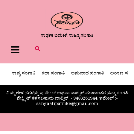
ಸಾರ್ಥಕ ಬದುಕಿಗೆ ಸಾಹಿತ್ಯ ಸಂಗಾತಿ
Menu
ಕಾವ್ಯ ಸಂಗಾತಿ
ಕಥಾ ಸಂಗಾತಿ
ಅನುವಾದ ಸಂಗಾತಿ
ಅಂಕಣ ಸಂಗಾ
ನಿಮ್ಮ ಲೇಖನಗಳನ್ನು ಇ-ಮೇಲ್ ಅಥವಾ ವಾಟ್ಸಪ್ ಮುಖಾಂತರ ನಮ್ಮ ಸಂಗತಿ
ವೆಬ್ಸೈಟ್ ಕಳಿಸಬಹುದು ವಾಟ್ಸಪ್‌ :- 9483261944, ಇಮೇಲ್ :-
sangaatipatrike@gmail.com