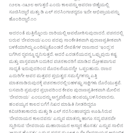
೧೨೮೬-೧೩೨೮ ಆಗುತ್ತದೆ ಎಂದು ಕಾಲವನ್ನು ಆವರಣ ಚಿಹ್ನೆಯಲ್ಲಿ
ಸೂಚಿಸಿದ್ದಾರೆ ಮತ್ತು ಡಿ ಎಲ್ ನರಸಿಂಗಾಚರ‍್ಯರೂ ಇದೇ ಅಭಿಪ್ರಾಯವನ್ನು
ಹೊಂದಿದ್ದಾರೆ.೧೧
ಅದರಂತೆ ಮತ್ತಿನ್ನೊಂದು ದಾರಿಯಲ್ಲಿ ಅವಲೋಕಿಸುವುದಾದರೆ, ವಚನದಲ್ಲಿ
ಬರುವ ‘ದೇವರಾಯ’ಎಂಬ ಪದವು ಸಾಂಕೇತಿಕವಾಗಿ ಪುರಾಣಪ್ರತೀಕವಾಗಿ
ಬಳಕೆಯಾಗಿದ್ದು ಎಂದಿಟ್ಟುಕೊಂಡರೆ ದೇವತೆಗಳ ರಾಜನಾದ ‘ಇಂದ್ರ’ನ
ಬಗೆಗಿನ ರ‍್ಥವನ್ನೂ ಧ್ವನಿಸುತ್ತದೆ. ಆದರೆ ಎರಡನೆಯದನ್ನ ಒಪ್ಪುವುದು ಕಷ್ಟ
ಮತ್ತು ವಾಸ್ತವವಾಗಿ ಬದುಕಿದ ವಚನಕಾರರಿಗೆ ಮಾಡಿದ ದ್ರೋಹವಾಗುವ
ಸಾಧ್ಯತೆ ಇರುವುದರಿಂದ ಮೊದಲನೆಯದನ್ನೇ ಒಪ್ಪಬಹುದು. ರಾಜರ
ಎದುರಿಗೇ ಅವರ ಮತ್ತವರ ಪ್ರಭುತ್ವದ ಸಮಸ್ಯೆಗಳನ್ನು ಎತ್ತಿ
ಮಾತನಾಡಿರುವುದಕ್ಕೆ ವಚನಕಾರರಲ್ಲಿ ಬಹಳಷ್ಟು ಸಾಕ್ಷಿಗಳು ದೊರೆಯುತ್ತವೆ.
ಬಸವಾದಿ ಪ್ರಮಥರ ಪ್ರಭಾವದಿಂದ ಕೇವಲ ಪುರಾಣಪ್ರತೀಕವಾಗಿ ಮೇಲಿನ
‘ದೇವರಾಯ’ ಎಂಬುದನ್ನು ಅಗ್ಘವಣಿಯ ಹಂಪಯ್ಯ ಬಳಸಿರಲಾರನು.
ಹಂಪಯ್ಯನ ಕಾಲದ ಬಗೆಗೆ ನಿಖರ ಮಾಹಿತಿ ನೀಡದಿದ್ದರೂ
ಕವಿಚರಿತಾಕಾರರು ಮತ್ತು ಡಿ ಎಲ್ ನರಸಿಂಹಾಚರ‍್ಯರು ಊಹಿಸಿರುವ
‘ದೇವರಾಯನ ಕಾಲದವನು’ ಎನ್ನುವ ಮಾತನ್ನು ಹಾಗೂ ಸದ್ಯ ವಚನವೇ
ಸ್ಪುರಿಸುವ ‘ದೇವರಾಯ ಮಹಾರಾಯನ ಆಸ್ಥಾನ ಹೊಸತು’ ಎನ್ನುವ ಸಾಲಿನ