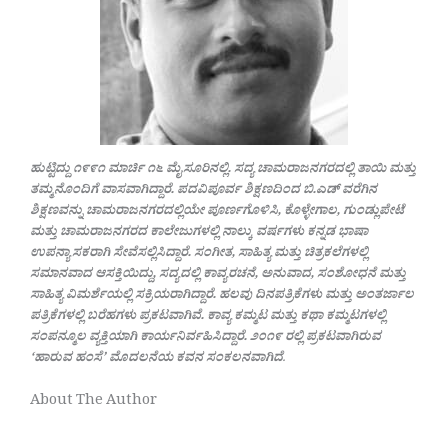
ಹುಟ್ಟಿದ್ದು ೧೯೯೧ ಮಾರ್ಚಿ ೧೬ ಮೈಸೂರಿನಲ್ಲಿ. ಸದ್ಯ ಚಾಮರಾಜನಗರದಲ್ಲಿ ತಾಯಿ ಮತ್ತು
ತಮ್ಮನೊಂದಿಗೆ ವಾಸವಾಗಿದ್ದಾರೆ. ಪದವಿಪೂರ್ವ ಶಿಕ್ಷಣದಿಂದ ಬಿ.ಎಡ್ ವರೆಗಿನ
ಶಿಕ್ಷಣವನ್ನು ಚಾಮರಾಜನಗರದಲ್ಲಿಯೇ ಪೂರ್ಣಗೊಳಿಸಿ, ಕೊಳ್ಳೇಗಾಲ, ಗುಂಡ್ಲುಪೇಟೆ
ಮತ್ತು ಚಾಮರಾಜನಗರದ ಕಾಲೇಜುಗಳಲ್ಲಿ ನಾಲ್ಕು ವರ್ಷಗಳು ಕನ್ನಡ ಭಾಷಾ
ಉಪನ್ಯಾಸಕರಾಗಿ ಸೇವೆಸಲ್ಲಿಸಿದ್ದಾರೆ. ಸಂಗೀತ, ಸಾಹಿತ್ಯ ಮತ್ತು ಚಿತ್ರಕಲೆಗಳಲ್ಲಿ
ಸಮಾನವಾದ ಆಸಕ್ತಿಯಿದ್ದು, ಸದ್ಯದಲ್ಲಿ ಕಾವ್ಯರಚನೆ, ಅನುವಾದ, ಸಂಶೋಧನೆ ಮತ್ತು
ಸಾಹಿತ್ಯ ವಿಮರ್ಶೆಯಲ್ಲಿ ಸಕ್ರಿಯರಾಗಿದ್ದಾರೆ. ಹಲವು ದಿನಪತ್ರಿಕೆಗಳು ಮತ್ತು ಅಂತರ್ಜಾಲ
ಪತ್ರಿಕೆಗಳಲ್ಲಿ ಬರೆಹಗಳು ಪ್ರಕಟವಾಗಿವೆ. ಕಾವ್ಯ ಕಮ್ಮಟ ಮತ್ತು ಕಥಾ ಕಮ್ಮಟಗಳಲ್ಲಿ
ಸಂಪನ್ಮೂಲ ವ್ಯಕ್ತಿಯಾಗಿ ಕಾರ್ಯನಿರ್ವಹಿಸಿದ್ದಾರೆ. ೨೦೧೯ ರಲ್ಲಿ ಪ್ರಕಟವಾಗಿರುವ
‘ಹಾರುವ ಹಂಸೆ’ ಮೊದಲನೆಯ ಕವನ ಸಂಕಲನವಾಗಿದೆ
.
About The Author