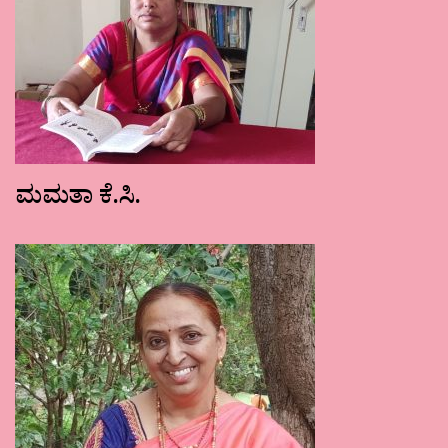
ಮಮತಾ ಕೆ.ಸಿ.