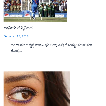
ಶಾನಿಯ ಡೆಸ್ಕಿನಿಂದ…
October 19, 2019
ಚಂದ್ರಾವತಿ ಬಡ್ಡಡ್ಕ ನಾನು- ಛೇ ನೀವು ಎಲ್ಲಿ ಹೋದ್ದು? ಸಚಿನ್ ಸರೀ
ಹೊಡ್ದ,…