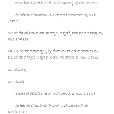
ಕರ್ಣಾಟಕ ಕವಿಚರಿತೆ. ಆರ್. ನರಸಿಂಹಾಚರ‍್ಯ. ಪು ೯೮. (೧೯೨೪)
ಪೀಠಿಕೆಗಳು ಲೇಖನಗಳು. ಡಿ ಎಲ್ ನರಸಿಂಹಾಚಾರ್. ಪು ೪೬೯
(೧೯೭೧)
೦೮. ಮರೆತುಹೋದ ಮಹಾ ಸಾಮ್ರಾಜ್ಯ. ಕನ್ನಡಕ್ಕೆ ಸದಾನಂದ ಕನವಳ್ಳಿ. ಪು
೪೩೨. (೧೯೯೨)
೦೯. ವಿಜಯನಗರ ಸಾಮ್ರಾಜ್ಯ. ಶ್ರೀ ದೇಸಾಯಿ ಪಾಂಡುರಂಗರಾಯರು.
ವಿಜಯನಗರ ಸ್ಮಾರಕೋತ್ಸವ ಮಂಡಲ. ಧಾರವಾಡ. ಪು ೫೩. (೧೯೩೬)
೧೦. ಪರ‍್ವೋಕ್ತ
೧೧. ನೋಡಿ
ಕರ್ಣಾಟಕ ಕವಿಚರಿತೆ. ಆರ್. ನರಸಿಂಹಾರ‍್ಯ. ಪು ೯೮. (೧೯೨೪)
ಪೀಠಿಕೆಗಳು ಲೇಖನಗಳು. ಡಿ ಎಲ್ ನರಸಿಂಹಾಚಾರ್. ಪು
೪೬೯(೧೯೭೧)