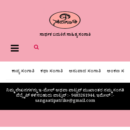
ಸಾರ್ಥಕ ಬದುಕಿಗೆ ಸಾಹಿತ್ಯ ಸಂಗಾತಿ
Menu
ಕಾವ್ಯ ಸಂಗಾತಿ
ಕಥಾ ಸಂಗಾತಿ
ಅನುವಾದ ಸಂಗಾತಿ
ಅಂಕಣ ಸಂಗಾ
ನಿಮ್ಮ ಲೇಖನಗಳನ್ನು ಇ-ಮೇಲ್ ಅಥವಾ ವಾಟ್ಸಪ್ ಮುಖಾಂತರ ನಮ್ಮ ಸಂಗತಿ
ವೆಬ್ಸೈಟ್ ಕಳಿಸಬಹುದು ವಾಟ್ಸಪ್‌ :- 9483261944, ಇಮೇಲ್ :-
sangaatipatrike@gmail.com