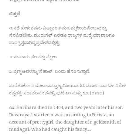
ತನ್ನಲ್ಲಿಗೆ ತರಬೇಕೆಂದು ಆಜ್ಞಾಪಿಸಿದ. (ಪು ೬೩)
ಟಿಪ್ಪಣಿ
೧. ಕಥೆ ಹೇಳುವವನು ನಿಷ್ಠಾವಂತ ಮಹಮ್ಮದೀಯನೆಂಬುದನ್ನು
ನೆನಪಿಡಬೇಕು. ಮುದುಗಲ್ ಎರಡೂ ರಾಜ್ಯಗಳ ಮಧ್ಯೆ ಯಾವಾಲಗೂ
ವಾದಗ್ರಸ್ತವಾಗಿದ್ದ ಪ್ರದೇಶದಲ್ಲಿತ್ತು.
೨. ಸುಮಾರು ನಲವತ್ತು ಮೈಲು
೩. ಬ್ರಿಗ್ಜ್ ಅವಳನ್ನು ‘ನೆಹಾಲ್’ ಎಂದು ಹೆಸರಿಸುತ್ತಾನೆ.
ಮರೆತುಹೋದ ಮಹಾಸಾಮ್ರಾಜ್ಯ ವಿಜಯನಗರ. ಮೂಲ: ರಾವರ್ಟ್ ಸಿವೆಲ್
ಕನ್ನಡಕ್ಕೆ: ಸದಾನಂದ ಕನವಳ್ಳಿ. ಪುಟ ೬೧ ಮತ್ತು ೬೨. (೧೯೯೨)
೧೩. Harihara died in 1404, and two years later his son
Devaraya 1 started a war, according to Ferista, on
account of prettygirl, the daughter of a goldsmith of
mudagal. Who had caught his fancy….