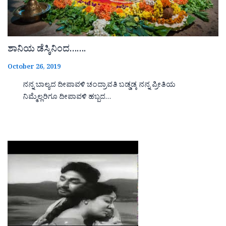
ಶಾನಿಯ ಡೆಸ್ಕಿನಿಂದ…….
October 26, 2019
ನನ್ನ ಬಾಲ್ಯದ ದೀಪಾವಳಿ ಚಂದ್ರಾವತಿ ಬಡ್ಡಡ್ಕ ನನ್ನ ಪ್ರೀತಿಯ
ನಿಮ್ಮೆಲ್ಲರಿಗೂ ದೀಪಾವಳಿ ಹಬ್ಬದ…