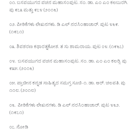
೦೧. ಬಸವಯುಗದ ವಚನ ಮಹಾಸಂಪುಟ. ಸಂ. ಡಾ. ಎಂ ಎಂ ಕಲಬುರಗಿ.
ಪು ೯೭೩ ಮತ್ತು ೯೭೪ (೨೦೧೬)
೦೨. ಪೀಠಿಕೆಗಳು ಲೇಖನಗಳು. ಡಿ ಎಲ್ ನರಸಿಂಹಾಚಾರ್. ಪುಟ ೪೬೯.
(೧೯೭೧)
೦೩. ಶಿವಶರಣ ಕಥಾರತ್ನಕೋಶ. ತ ಸು ಶಾಮರಾಯ. ಪುಟ ೦೪. (೧೯೬೭)
೦೪. ಬಸವಯುಗದ ವಚನ ಮಹಾಸಂಪುಟ. ಸಂ. ಡಾ. ಎಂ ಎಂ ಕಲರ‍್ಗಿ. ಪು
೯೩೫. (೨೦೧೬)
೦೫. ಪ್ರಾಚೀನ ಕನ್ನಡ ಸಾಹಿತ್ಯದ ಸಮಗ್ರ ಸೂಚಿ-೧. ಡಾ. ಆರ್. ಚಲಪತಿ. ಪು
೧೧೮. (೨೦೧೮)
೦೬. ಪೀಠಿಕೆಗಳು ಲೇಖನಗಳು. ಡಿ ಎಲ್ ನರಸಿಂಹಾಚಾರ್. ಪುಟ ೪೬೨.
(೧೯೭೧)
೦೭. ನೋಡಿ