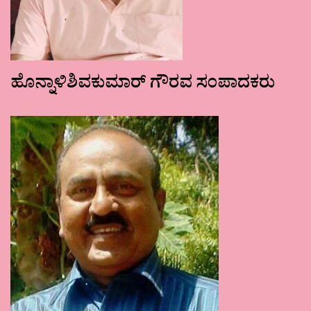
ಹೊನ್ನಾಳಿಶಿವಕುಮಾರ್ ಗೌರವ ಸಂಪಾದಕರು