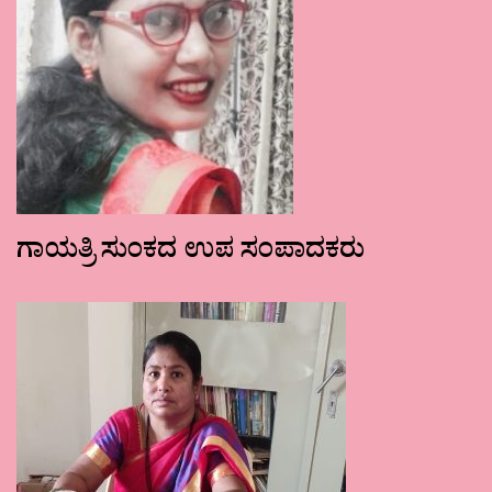
ಗಾಯತ್ರಿ ಸುಂಕದ ಉಪ ಸಂಪಾದಕರು