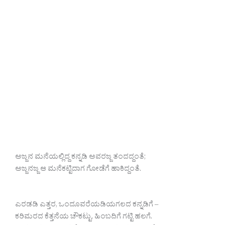
ಅಜ್ಜನ ಮನೆಯಲ್ಲಿದ್ದ ಕನ್ನಡಿ ಅವರಜ್ಜ ತಂದದ್ದಂತೆ;
ಅಜ್ಜನಜ್ಜ ಆ ಮನೆಕಟ್ಟಿದಾಗ ಗೋಡೆಗೆ ಹಾಕಿದ್ದಂತೆ.
ಎರಡಡಿ ಎತ್ತರ, ಒಂದೂವರೆಯಡಿಯಗಲದ ಕನ್ನಡಿಗೆ –
ಕರಿಮರದ ಕೆತ್ತನೆಯ ಚೌಕಟ್ಟು, ಹಿಂಬದಿಗೆ ಗಟ್ಟಿ ಹಲಗೆ.