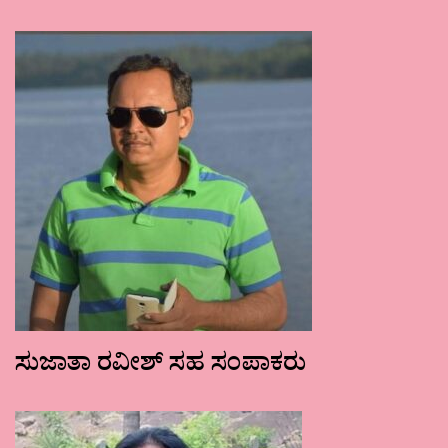
ಸುಜಾತಾ ರವೀಶ್ ಸಹ ಸಂಪಾಕರು