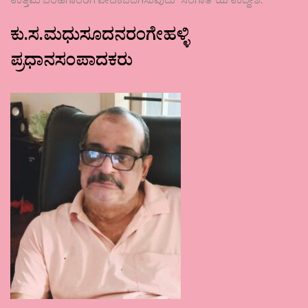
ಉತ್ತಮ ಬರಹಗಾರರಿಗೆ ವೇದಿಕೆಒದಗಿಸುವುದು ʼಸಂಗಾತಿʼಯ ಉದ್ದೇಶ.
ಕು.ಸ.ಮಧುಸೂದನರಂಗೇಹಳ್ಳಿ
ಪ್ರಧಾನಸಂಪಾದಕರು