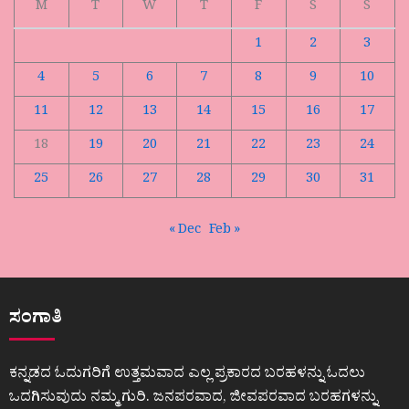
M
T
W
T
F
S
S
1
2
3
4
5
6
7
8
9
10
11
12
13
14
15
16
17
18
19
20
21
22
23
24
25
26
27
28
29
30
31
« Dec
Feb »
ಸಂಗಾತಿ
ಕನ್ನಡದ ಓದುಗರಿಗೆ ಉತ್ತಮವಾದ ಎಲ್ಲ ಪ್ರಕಾರದ ಬರಹಳನ್ನು ಓದಲು
ಒದಗಿಸುವುದು ನಮ್ಮ ಗುರಿ. ಜನಪರವಾದ, ಜೀವಪರವಾದ ಬರಹಗಳನ್ನು