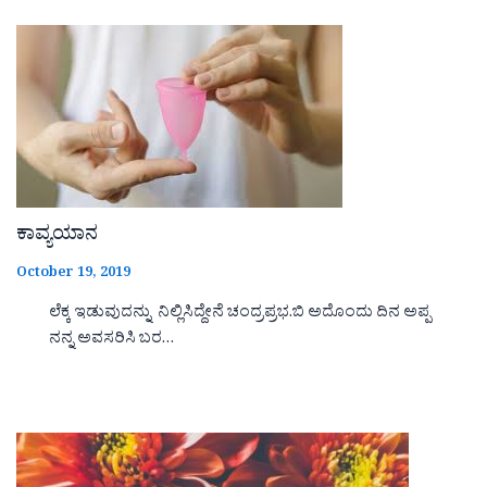
ಕಾವ್ಯಯಾನ
October 19, 2019
ಲೆಕ್ಕ ಇಡುವುದನ್ನು ನಿಲ್ಲಿಸಿದ್ದೇನೆ ಚಂದ್ರಪ್ರಭ.ಬಿ ಅದೊಂದು ದಿನ ಅಪ್ಪ
ನನ್ನ ಅವಸರಿಸಿ ಬರ…