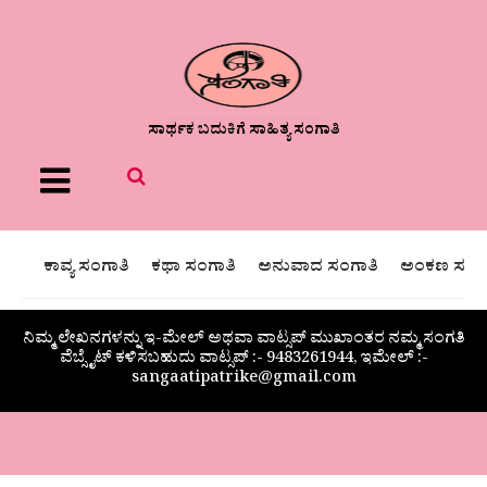
ಸಾರ್ಥಕ ಬದುಕಿಗೆ ಸಾಹಿತ್ಯ ಸಂಗಾತಿ
Menu
ಕಾವ್ಯ ಸಂಗಾತಿ
ಕಥಾ ಸಂಗಾತಿ
ಅನುವಾದ ಸಂಗಾತಿ
ಅಂಕಣ ಸಂಗಾ
ನಿಮ್ಮ ಲೇಖನಗಳನ್ನು ಇ-ಮೇಲ್ ಅಥವಾ ವಾಟ್ಸಪ್ ಮುಖಾಂತರ ನಮ್ಮ ಸಂಗತಿ
ವೆಬ್ಸೈಟ್ ಕಳಿಸಬಹುದು ವಾಟ್ಸಪ್‌ :- 9483261944, ಇಮೇಲ್ :-
sangaatipatrike@gmail.com