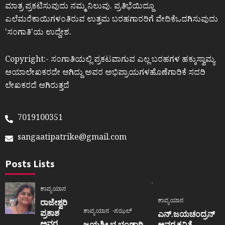
ಮಾತ್ರ ಪ್ರಕಟಿಸುವುದು ನಮ್ಮ ನಿಲುವು. ಪ್ರತಿಭೆಯಿದ್ದೂ
ಎಲೆಮರೆಕಾಯಿಗಳಂತಿರುವ ಉತ್ತಮ ಬರಹಗಾರರಿಗೆ ವೇದಿಕೆಒದಗಿಸುವುದು
ʼಸಂಗಾತಿʼಯ ಉದ್ದೇಶ.
Copyright:- ಸಂಗಾತಿಯಲ್ಲಿ ಪ್ರಕಟವಾಗುವ ಎಲ್ಲ ಬರಹಗಳ ಹಕ್ಕುಸ್ವಾಮ್ಯ
ಆಯಾಲೇಖಕರದೇ ಆಗಿದ್ದು ಅವರ ಅಭಿಪ್ರಾಯಗಳಹೊಣೆಗಾರಿಕೆ ಸದರಿ
ಲೇಖಕರದೆ ಆಗಿರುತ್ತದೆ
7019100351
sangaatipatrike@gmail.com
Posts Lists
ಕಾವ್ಯಯಾನ
ಕಾವ್ಯಯಾನ
ರಾಜೇಶ್ವರಿ
ಕಾವ್ಯಯಾನ
ಗಝಲ್
ಪ್ರಕಾಶ
ಎನ್.ಜಯಚಂದ್ರನ್
ಅವರ
ಜಯಶ್ರೀ.ಭ.ಭಂಡಾರಿ
ಅವರ ಕವಿತೆ