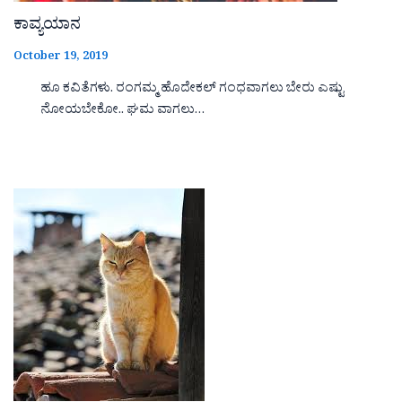
ಕಾವ್ಯಯಾನ
October 19, 2019
ಹೂ ಕವಿತೆಗಳು. ರಂಗಮ್ಮ ಹೊದೇಕಲ್ ಗಂಧವಾಗಲು ಬೇರು ಎಷ್ಟು
ನೋಯಬೇಕೋ.. ಘಮ ವಾಗಲು…