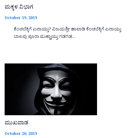
ಮಕ್ಕಳ ವಿಭಾಗ
October 19, 2019
ಕೆಂಚಬೆಕ್ಕಿಗೆ ಏನಾಯ್ತು? ವಿಜಯಶ್ರೀ ಹಾಲಾಡಿ ಕೆಂಚಬೆಕ್ಕಿಗೆ ಏನಾಯ್ತು
ಬಾಲವು ಪೂರಾ ಮಣ್ಣಾಯ್ತು ಗಡಗಡ…
ಮುಖವಾಡ
October 20, 2019