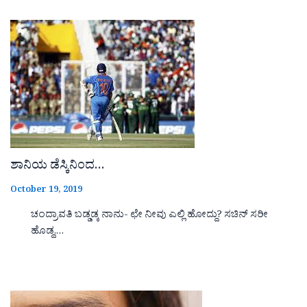
ಶಾನಿಯ ಡೆಸ್ಕಿನಿಂದ…
October 19, 2019
ಚಂದ್ರಾವತಿ ಬಡ್ಡಡ್ಕ ನಾನು- ಛೇ ನೀವು ಎಲ್ಲಿ ಹೋದ್ದು? ಸಚಿನ್ ಸರೀ
ಹೊಡ್ದ,…