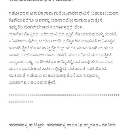
ನೀವು ಮರೆಯಲಾರದ ಘಟನೆ ಯಾವುದು?
ಸಹೋದರನ ಅಕಾಲಿಕ ಸಾವು ಮರೆಯಲಾರದ ಘಟನೆ. ಬಹುಷಃ ಬದುಕಿನ
ಕೊನೆಯವರೆಗೂ ಅವನನ್ನು ಯಾರಾರಲ್ಲೋ ಹುಡುಕುತ್ತಿರುತ್ತೇನೆ.
ಇನ್ನು ಕೆಲ ಹೇಳಲೇಬೇಕಾದ ಸಂಗತಿಗಳಿದ್ದರೆ, ಹೇಳಿ…
ಯಾರೋ ಗೊತ್ತಿರದ, ಪರಿಚಯವಿರದ ವ್ಯಕ್ತಿಗೆ ನೋವಾಗುವುದನ್ನು ಕಂಡರೆ,
ಸಹಿಸಲಾಗುವುದಿಲ್ಲ. ಬಹುಷಃ ಅದೇ ನನ್ನೊಳಗಿನ ಮಾನವತೆ ಅನಿಸುತ್ತದೆ.
ಹಾಗಾಗಿ ಪ್ರೀತಿಯಿಂದ ಜಗತ್ತನ್ನೇ ಗೆಲ್ಲಬಹುದು, ಸುಂದರವಾಗಿಸಬಹುದು
ಎಂದು ನಂಬಿರುವವಳು ನಾನು. ಆದರೆ, ಮಾನವನಿಂದ ಮಾನವಪ್ರೀತಿ
ಸಾಧ್ಯವಾಗದಷ್ಟು ನಾಗರೀಕತೆಯ ಹಮ್ಮಿನಲ್ಲಿರುವ ನಾವು ತುಸುವಾದರೂ
ಮಾನವರಾಗಬೇಕಾದ ತುರ್ತಿನಲ್ಲಿದ್ದೇವೆ. ನಡೆಯಂತೆ ನುಡಿಯಿರದ,
ನುಡಿದಂತೆ ನಡೆಯದ ವಾತಾವರಣವು ಕೊನೆಯಾಗುವುದನ್ನು
ಯಾವಾಗಲೂ ಹಂಬಲಿಸುತ್ತೇನೆ.
*******************************************************
************
ಹರಪನಹಳ್ಳಿ ಹುಟ್ಟೂರು. ಹರಪನಹಳ್ಳಿ ತಾಲೂಕಿನ ಮೈದೂರು-ಚಿಗಟೇರಿ