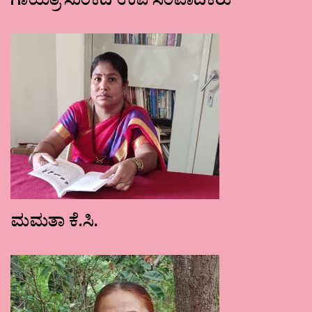
ಗಾಯತ್ರಿ ಸುಂಕದ ಉಪ ಸಂಪಾದಕರು
ಮಮತಾ ಕೆ.ಸಿ.