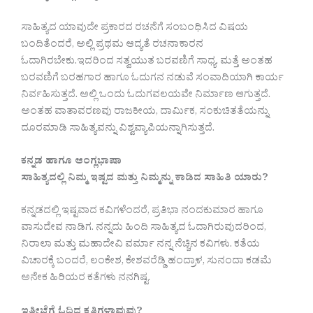
ಸಾಹಿತ್ಯದ ಯಾವುದೇ ಪ್ರಕಾರದ ರಚನೆಗೆ ಸಂಬಂಧಿಸಿದ ವಿಷಯ
ಬಂದಿತೆಂದರೆ, ಅಲ್ಲಿ ಪ್ರಥಮ ಆದ್ಯತೆ ರಚನಾಕಾರನ
ಓದಾಗಿರಬೇಕು.ಇದರಿಂದ ಸತ್ವಯುತ ಬರವಣಿಗೆ ಸಾಧ್ಯ. ಮತ್ತೆ ಅಂತಹ
ಬರವಣಿಗೆ ಬರಹಗಾರ ಹಾಗೂ ಓದುಗನ ನಡುವೆ ಸಂವಾದಿಯಾಗಿ ಕಾರ್ಯ
ನಿರ್ವಹಿಸುತ್ತದೆ. ಅಲ್ಲಿ ಒಂದು ಓದುಗವಲಯವೇ ನಿರ್ಮಾಣ ಆಗುತ್ತದೆ.
ಅಂತಹ ವಾತಾವರಣವು ರಾಜಕೀಯ, ದಾರ್ಮಿಕ, ಸಂಕುಚಿತತೆಯನ್ನು
ದೂರಮಾಡಿ ಸಾಹಿತ್ಯವನ್ನು ವಿಶ್ವವ್ಯಾಪಿಯನ್ನಾಗಿಸುತ್ತದೆ.
ಕನ್ನಡ ಹಾಗೂ ಆಂಗ್ಲಭಾಷಾ
ಸಾಹಿತ್ಯದಲ್ಲಿ ನಿಮ್ಮ ಇಷ್ಟದ ಮತ್ತು ನಿಮ್ಮನ್ನು ಕಾಡಿದ ಸಾಹಿತಿ ಯಾರು?
ಕನ್ನಡದಲ್ಲಿ ಇಷ್ಟವಾದ ಕವಿಗಳೆಂದರೆ, ಪ್ರತಿಭಾ ನಂದಕುಮಾರ ಹಾಗೂ
ವಾಸುದೇವ ನಾಡಿಗ. ನನ್ನದು ಹಿಂದಿ ಸಾಹಿತ್ಯದ ಓದಾಗಿರುವುದರಿಂದ,
ನಿರಾಲಾ ಮತ್ತು ಮಹಾದೇವಿ ವರ್ಮಾ ನನ್ನ ನೆಚ್ಚಿನ ಕವಿಗಳು. ಕತೆಯ
ವಿಚಾರಕ್ಕೆ ಬಂದರೆ, ಲಂಕೇಶ, ಕೇಶವರೆಡ್ಡಿ ಹಂದ್ರಾಳ, ಸುನಂದಾ ಕಡಮೆ
ಅನೇಕ ಹಿರಿಯರ ಕತೆಗಳು ನನಗಿಷ್ಟ.
ಇತ್ತೀಚೆಗೆ ಓದಿದ ಕೃತಿಗಳಾವುವು?