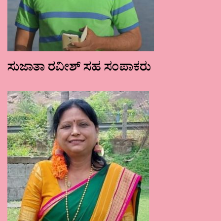
ಸುಜಾತಾ ರವೀಶ್ ಸಹ ಸಂಪಾಕರು