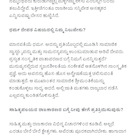
ನಮ್ಮಂಥವರು ಕುರುಡುಗಣ್ಣಲ್ಲಿ ಮೆಳ್ಳೆಗಣ್ಣು ಲೇಸು ಎಂಬಲ್ಲಿಗೆ ಬಂದು
ತಲುಪಿದ್ದೇವೆ. ಇತ್ತೀಚೆಗಂತೂ ರಾಜಕೀಯ ಸನ್ನಿವೇಶ ಅಸಹ್ಯಕರ
ಎನ್ನಿಸುವಷ್ಟು ಬೇಸರ ಹುಟ್ಟಿಸಿದೆ.
ಧರ್ಮ ದೇವರ ವಿಷಯದಲ್ಲಿ ನಿಮ್ಮ ನಿಲುವೇನು?
ಮಾನವತೆಯೆ ಧರ್ಮ. ಅದನ್ನು ಪ್ರತಿಯೊಬ್ಬರಲ್ಲಿ ಮೂಡಿಸಿ ಸಾಮಾಜಿಕ
ಸ್ವಾಸ್ಥö್ಯವನ್ನು ಮತ್ತು ಸಾಮರಸ್ಯವನ್ನು ಉಂಟುಮಾಡುವ ಅರಿವೆ ದೇವರು.
ಪ್ರಸ್ತುತ ಸಂಸ್ಕೃತಿಕ ವಾತಾವರಣದ ಬಗ್ಗೆ ನಿಮಗೆ ಏನನ್ನಿಸುತ್ತದೆ?
ಮನುಷ್ಯನಲ್ಲಿರುವ ಸೃಜನಶೀಲತೆಯ ಸಂಕೇತವೆ ಆತನೊಳಗಿನ ಸಾಂಸ್ಕೃತಿಕ
ಪ್ರಜ್ಞೆ. ಅದು ಅವನನ್ನು ಹೊಸ-ಹೊಸ ಅನ್ವೇಷಣೆಯತ್ತ ಚಲಿಸುವಂತೆ
ಮಾಡುತ್ತದೆ. ಆ ಮುಖಾಂತರ ಸಾಮಾಜಿಕ ಶ್ರೀಮಂತಿಕೆಯನ್ನು
ಕಂಡುಕೊಳ್ಳಲು ಸಾಧ್ಯ. ಆದರೆ, ಅಲ್ಲಿ ಜಾತಿ ಮತಗಳು ರಾಜ್ಯಬಾರ ನಡೆಸಿ
ಎಲ್ಲವನ್ನು ಕುಂಠಿತಗೊಳಿಸುತ್ತಿದೆ.
ಸಾಹಿತ್ಯವಲಯದ ರಾಜಕಾರಣದ ಬಗ್ಗೆ ನೀವು ಹೇಗೆ ಪ್ರತಿಕ್ರಿಯಿಸುವುರು?
ಸಾಹಿತ್ಯ ಮತ್ತು ರಾಜಕಾರಣ ವಿಭಿನ್ನ ವಿಚಾರಗಳಿಂದ ಕೂಡಿವೆ. ಅಲ್ಲದೆ
ಎರಡೂ ಬೇರೆ ಬೇರೆ ಕ್ಷೇತ್ರಗಳು. ಅವೆರಡು ಪೂರಕವಾಗಿರಬೇಕು. ಹಾಗಾದಾಗ