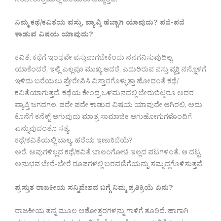
ಸರೋರಾತ್ರಿಯಲ್ಲಿ ಬರೆಯಲು ಹಚ್ಚುತ್ತವೆ.
ನಿಮ್ಮ ಕಥೆ/ಕವಿತೆಯ ವಸ್ತು, ವ್ಯಾಪ್ತಿ ಹೆಚ್ಚಾಗಿ ಯಾವುದು? ಪದೆ-ಪದೆ
ಕಾಡುವ ವಿಷಯ ಯಾವುದು?
ಕವಿತೆ, ಕಥೆಗೆ ಇಂಥವೇ ವಸ್ತುವಾಗಬೇಕೆಂದು ನನಗನಿಸುವುದಿಲ್ಲ.
ಯಾಕೆಂದರೆ, ಇಲ್ಲಿ ಎಲ್ಲವೂ ಮುಖ್ಯ ಆದರೆ, ಎದುರಿರುವ ವಸ್ತು,ವ್ಯಕ್ತಿ ನನ್ನೊಳಗೆ
ಇಳಿದು ಬರೆಯಲು ಪ್ರೇರೇಪಿಸಿ ವಿಸ್ತಾರಗೊಳ್ಳುತ್ತಾ ಹೋದಂತೆ ಕಥೆ/
ಕವಿತೆಯಾಗುತ್ತದೆ. ಕಥೆಯ ಕೇಂದ್ರ ಒಳಮನದಲ್ಲಿ ಬೇರುಬಿಟ್ಟರೂ ಅದರ
ವ್ಯಾಪ್ತಿ ಜಗದಗಲ. ಪದೇ ಪದೇ ಕಾಡುವ ವಿಷಯ ಯಾವುದೇ ಆಗಿರಲಿ, ಅದು
ಕೊನೆಗೆ ಕನೆಕ್ಟ್ ಆಗುವುದು ಮಾತ್ರ ಸಾಮಾಜಿಕ ಆಗುಹೋಗುಗಳೊಂದಿಗೆ
ಎನ್ನುವುದಂತೂ ಸತ್ಯ.
ಕಥೆ/ಕವಿತೆಯಲ್ಲಿ ಬಾಲ್ಯ, ಹರೆಯ ಇಣುಕಿದೆಯೆ?
ಅರೆ, ಅವುಗಳಿಲ್ಲದ ಕಥೆ/ಕವಿತೆ ಬಾಲಂಗೋಚಿ ಇಲ್ಲದ ಪಟಗಳಂತೆ. ಆ ದಟ್ಟ
ಅನುಭವ ಬೇರೆ-ಬೇರೆ ರೂಪಗಳಲ್ಲಿ ಬರವಣಿಗೆಯನ್ನು ಸಮೃದ್ಧಗೊಳಿಸುತ್ತವೆ.
ಪ್ರಸ್ತುತ ರಾಜಕೀಯ ಸನ್ನಿವೇಶದ ಬಗ್ಗೆ ನಿಮ್ಮ ಪ್ರತಿಕ್ರಿಯೆ ಏನು?
ರಾಜಕೀಯ ತನ್ನ ಮೂಲ ಆಶೋತ್ತರಗಳನ್ನು ಗಾಳಿಗೆ ತೂರಿದೆ. ಹಾಗಾಗಿ