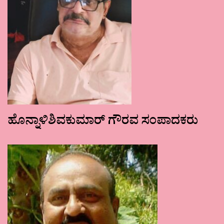
ಹೊನ್ನಾಳಿಶಿವಕುಮಾರ್ ಗೌರವ ಸಂಪಾದಕರು