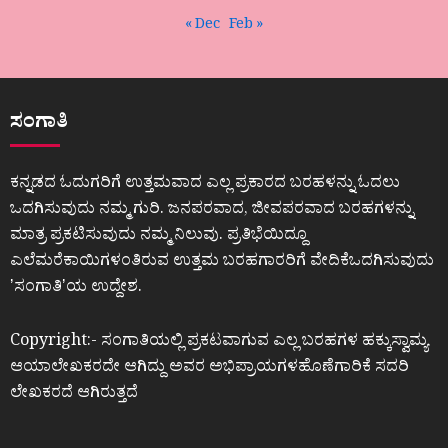
« Dec
Feb »
ಸಂಗಾತಿ
ಕನ್ನಡದ ಓದುಗರಿಗೆ ಉತ್ತಮವಾದ ಎಲ್ಲ ಪ್ರಕಾರದ ಬರಹಳನ್ನು ಓದಲು
ಒದಗಿಸುವುದು ನಮ್ಮ ಗುರಿ. ಜನಪರವಾದ, ಜೀವಪರವಾದ ಬರಹಗಳನ್ನು
ಮಾತ್ರ ಪ್ರಕಟಿಸುವುದು ನಮ್ಮ ನಿಲುವು. ಪ್ರತಿಭೆಯಿದ್ದೂ
ಎಲೆಮರೆಕಾಯಿಗಳಂತಿರುವ ಉತ್ತಮ ಬರಹಗಾರರಿಗೆ ವೇದಿಕೆಒದಗಿಸುವುದು
ʼಸಂಗಾತಿʼಯ ಉದ್ದೇಶ.
Copyright:- ಸಂಗಾತಿಯಲ್ಲಿ ಪ್ರಕಟವಾಗುವ ಎಲ್ಲ ಬರಹಗಳ ಹಕ್ಕುಸ್ವಾಮ್ಯ
ಆಯಾಲೇಖಕರದೇ ಆಗಿದ್ದು ಅವರ ಅಭಿಪ್ರಾಯಗಳಹೊಣೆಗಾರಿಕೆ ಸದರಿ
ಲೇಖಕರದೆ ಆಗಿರುತ್ತದೆ