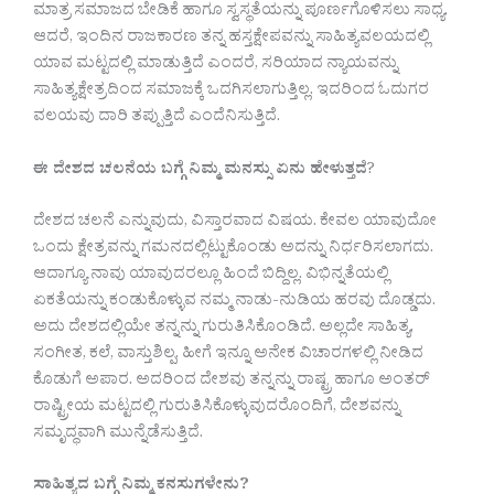
ಮಾತ್ರ ಸಮಾಜದ ಬೇಡಿಕೆ ಹಾಗೂ ಸ್ವಸ್ಥತೆಯನ್ನು ಪೂರ್ಣಗೊಳಿಸಲು ಸಾಧ್ಯ.
ಆದರೆ, ಇಂದಿನ ರಾಜಕಾರಣ ತನ್ನ ಹಸ್ತಕ್ಷೇಪವನ್ನು ಸಾಹಿತ್ಯವಲಯದಲ್ಲಿ
ಯಾವ ಮಟ್ಟದಲ್ಲಿ ಮಾಡುತ್ತಿದೆ ಎಂದರೆ, ಸರಿಯಾದ ನ್ಯಾಯವನ್ನು
ಸಾಹಿತ್ಯಕ್ಷೇತ್ರದಿಂದ ಸಮಾಜಕ್ಕೆ ಒದಗಿಸಲಾಗುತ್ತಿಲ್ಲ. ಇದರಿಂದ ಓದುಗರ
ವಲಯವು ದಾರಿ ತಪ್ಪುತ್ತಿದೆ ಎಂದೆನಿಸುತ್ತಿದೆ.
ಈ ದೇಶದ ಚಲನೆಯ ಬಗ್ಗೆ ನಿಮ್ಮ ಮನಸ್ಸು ಏನು ಹೇಳುತ್ತದೆ
?
ದೇಶದ ಚಲನೆ ಎನ್ನುವುದು, ವಿಸ್ತಾರವಾದ ವಿಷಯ. ಕೇವಲ ಯಾವುದೋ
ಒಂದು ಕ್ಷೇತ್ರವನ್ನು ಗಮನದಲ್ಲಿಟ್ಟುಕೊಂಡು ಅದನ್ನು ನಿರ್ಧರಿಸಲಾಗದು.
ಆದಾಗ್ಯೂ ನಾವು ಯಾವುದರಲ್ಲೂ ಹಿಂದೆ ಬಿದ್ದಿಲ್ಲ. ವಿಭಿನ್ನತೆಯಲ್ಲಿ
ಏಕತೆಯನ್ನು ಕಂಡುಕೊಳ್ಳುವ ನಮ್ಮ ನಾಡು-ನುಡಿಯ ಹರವು ದೊಡ್ಡದು.
ಅದು ದೇಶದಲ್ಲಿಯೇ ತನ್ನನ್ನು ಗುರುತಿಸಿಕೊಂಡಿದೆ. ಅಲ್ಲದೇ ಸಾಹಿತ್ಯ,
ಸಂಗೀತ, ಕಲೆ, ವಾಸ್ತುಶಿಲ್ಪ, ಹೀಗೆ ಇನ್ನೂ ಅನೇಕ ವಿಚಾರಗಳಲ್ಲಿ ನೀಡಿದ
ಕೊಡುಗೆ ಅಪಾರ. ಅದರಿಂದ ದೇಶವು ತನ್ನನ್ನು ರಾಷ್ಟ್ರ ಹಾಗೂ ಅಂತರ್
ರಾಷ್ಟ್ರೀಯ ಮಟ್ಟದಲ್ಲಿ ಗುರುತಿಸಿಕೊಳ್ಳುವುದರೊಂದಿಗೆ, ದೇಶವನ್ನು
ಸಮೃದ್ಧವಾಗಿ ಮುನ್ನೆಡೆಸುತ್ತಿದೆ.
ಸಾಹಿತ್ಯದ ಬಗ್ಗೆ ನಿಮ್ಮ ಕನಸುಗಳೇನು?