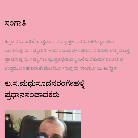
ಸಂಗಾತಿ
ಕನ್ನಡದ ಓದುಗರಿಗೆ ಉತ್ತಮವಾದ ಎಲ್ಲ ಪ್ರಕಾರದ ಬರಹಳನ್ನು ಓದಲು
ಒದಗಿಸುವುದು ನಮ್ಮ ಗುರಿ. ಜನಪರವಾದ, ಜೀವಪರವಾದ ಬರಹಗಳನ್ನು ಮಾತ್ರ
ಪ್ರಕಟಿಸುವುದು ನಮ್ಮ ನಿಲುವು. ಪ್ರತಿಭೆಯಿದ್ದೂ ಎಲೆಮರೆಕಾಯಿಗಳಂತಿರುವ
ಉತ್ತಮ ಬರಹಗಾರರಿಗೆ ವೇದಿಕೆಒದಗಿಸುವುದು ʼಸಂಗಾತಿʼಯ ಉದ್ದೇಶ.
ಕು.ಸ.ಮಧುಸೂದನರಂಗೇಹಳ್ಳಿ
ಪ್ರಧಾನಸಂಪಾದಕರು