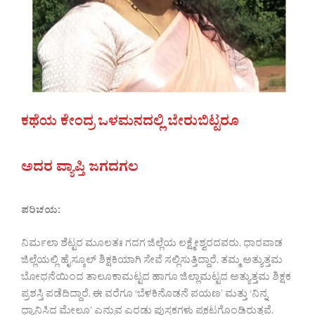
ಕಥೆಯ ಕೇಂದ್ರ ಒಳಮನದಲ್ಲಿ ಬೇರುಬಿಟ್ಟರೂ
ಅದರ ವ್ಯಾಪ್ತಿ ಜಗದಗಲ
ಪರಿಚಯ:
ನಿರ್ಮಲಾ ಶೆಟ್ಟರ ಮೂಲತಃ ಗದಗ ಜಿಲ್ಲೆಯ ಲಕ್ಷ್ಮೇಶ್ವರದವರು. ಧಾರವಾಡ
ಜಿಲ್ಲೆಯಲ್ಲಿ ಹೈಸ್ಕೂಲ್ ಶಿಕ್ಷಕಿಯಾಗಿ ಸೇವೆ ಸಲ್ಲಿಸುತ್ತಿದ್ದಾರೆ. ತಮ್ಮ ಅತ್ಯುತ್ತಮ
ಬೋಧನೆಯಿಂದ ತಾಲೂಕಾಮಟ್ಟದ ಹಾಗೂ ಜಿಲ್ಲಾಮಟ್ಟದ ಅತ್ಯುತ್ತಮ ಶಿಕ್ಷಕ
ಪ್ರಶಸ್ತಿ ಪಡೆದಿದ್ದಾರೆ. ಈ ವರೆಗೂ ‘ಬೆಳಕಿನೊಡನೆ ಪಯಣ’ ಮತ್ತು ‘ನಿನ್ನ
ಧ್ಯಾನಿಸಿದ ಮೇಲೂ’ ಎನ್ನುವ ಎರಡು ಪುಸ್ತಕಗಳು ಪ್ರಕಟಗೊಂಡಿರುತ್ತವೆ.