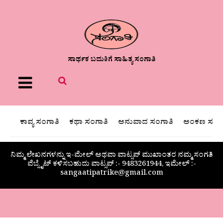
ಸಾರ್ಥಕ ಬದುಕಿಗೆ ಸಾಹಿತ್ಯ ಸಂಗಾತಿ
Menu
ಕಾವ್ಯ ಸಂಗಾತಿ
ಕಥಾ ಸಂಗಾತಿ
ಅನುವಾದ ಸಂಗಾತಿ
ಅಂಕಣ ಸಂಗಾ
ನಿಮ್ಮ ಲೇಖನಗಳನ್ನು ಇ-ಮೇಲ್ ಅಥವಾ ವಾಟ್ಸಪ್ ಮುಖಾಂತರ ನಮ್ಮ ಸಂಗತಿ
ವೆಬ್ಸೈಟ್ ಕಳಿಸಬಹುದು ವಾಟ್ಸಪ್‌ :- 9483261944, ಇಮೇಲ್ :-
sangaatipatrike@gmail.com