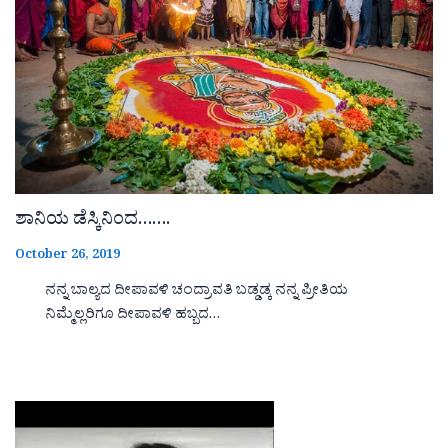
ಶಾನಿಯ ಡೆಸ್ಕಿನಿಂದ…….
October 26, 2019
ನನ್ನ ಬಾಲ್ಯದ ದೀಪಾವಳಿ ಚಂದ್ರಾವತಿ ಬಡ್ಡಡ್ಕ ನನ್ನ ಪ್ರೀತಿಯ
ನಿಮ್ಮೆಲ್ಲರಿಗೂ ದೀಪಾವಳಿ ಹಬ್ಬದ…