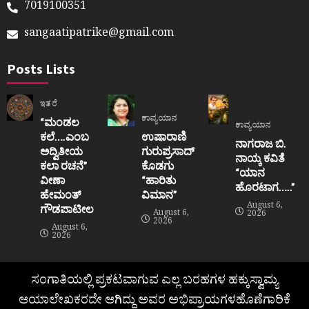
7019100351
sangaatipatrike@gmail.com
Posts Lists
ಇತರೆ
ಕಾವ್ಯಯಾನ
“ಮಂಡಲ
ಕಾವ್ಯಯಾನ
ಕಲೆ….ಎಂಬ
ಉಷಾರಾಣಿ
ನಾಗರಾಜ ಬಿ.
ಅದ್ವಿತೀಯ
ಗುರುಪ್ರಸಾದ್
ನಾಯ್ಕ ಕವಿತೆ
ಕಲಾ ರಚನೆ”‌
ಕೊಡಗು
“ಯಾನ
ವೀಣಾ
“ಹಾರಿತು
ಹೊರಟಾಗ…..”
ಹೇಮಂತ್‌
ವಿಮಾನ”
August 6,
ಗೌಡಪಾಟೀಲ
August 6,
2026
2026
August 6,
2026
ಸಂಗಾತಿಯಲ್ಲಿ ಪ್ರಕಟವಾಗುವ ಎಲ್ಲ ಬರಹಗಳ ಹಕ್ಕುಸ್ವಾಮ್ಯ
ಆಯಾಲೇಖಕರದೇ ಆಗಿದ್ದು ಅವರ ಅಭಿಪ್ರಾಯಗಳಹೊಣೆಗಾರಿಕೆ