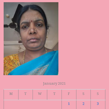
January 2021
M
T
W
T
F
S
S
1
2
3