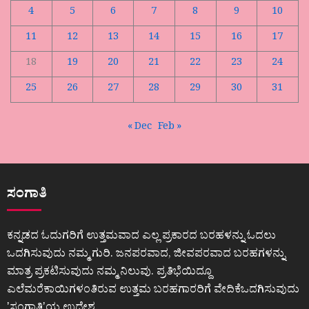
4
5
6
7
8
9
10
11
12
13
14
15
16
17
18
19
20
21
22
23
24
25
26
27
28
29
30
31
« Dec
Feb »
ಸಂಗಾತಿ
ಕನ್ನಡದ ಓದುಗರಿಗೆ ಉತ್ತಮವಾದ ಎಲ್ಲ ಪ್ರಕಾರದ ಬರಹಳನ್ನು ಓದಲು
ಒದಗಿಸುವುದು ನಮ್ಮ ಗುರಿ. ಜನಪರವಾದ, ಜೀವಪರವಾದ ಬರಹಗಳನ್ನು
ಮಾತ್ರ ಪ್ರಕಟಿಸುವುದು ನಮ್ಮ ನಿಲುವು. ಪ್ರತಿಭೆಯಿದ್ದೂ
ಎಲೆಮರೆಕಾಯಿಗಳಂತಿರುವ ಉತ್ತಮ ಬರಹಗಾರರಿಗೆ ವೇದಿಕೆಒದಗಿಸುವುದು
ʼಸಂಗಾತಿʼಯ ಉದ್ದೇಶ.