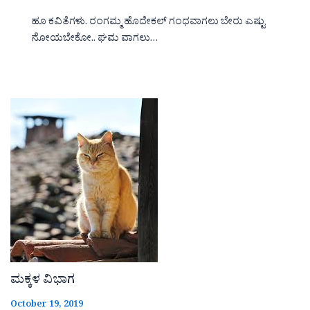
ಹೂ ಕವಿತೆಗಳು. ರಂಗಮ್ಮ ಹೊದೇಕಲ್ ಗಂಧವಾಗಲು ಬೇರು ಎಷ್ಟು
ನೋಯಬೇಕೋ.. ಘಮ ವಾಗಲು…
ಮಕ್ಕಳ ವಿಭಾಗ
October 19, 2019