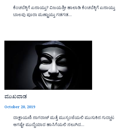
ಕೆಂಚಬೆಕ್ಕಿಗೆ ಏನಾಯ್ತು? ವಿಜಯಶ್ರೀ ಹಾಲಾಡಿ ಕೆಂಚಬೆಕ್ಕಿಗೆ ಏನಾಯ್ತು
ಬಾಲವು ಪೂರಾ ಮಣ್ಣಾಯ್ತು ಗಡಗಡ…
ಮುಖವಾಡ
October 20, 2019
ದಾಕ್ಷಾಯಣಿ ನಾಗರಾಜ್ ಮತ್ತೆ ಮುಸ್ಸಂಜೆಯಲಿ ಮುಸುಕಿನ ಗುದ್ದಾಟ
ಆಗಷ್ಟೇ ಮುದ್ದೆಯಾದ ಹಾಸಿಗೆಯಲಿ ನಲುಗಿದ…