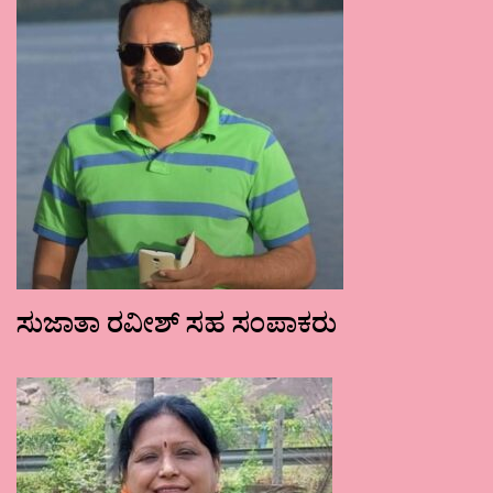
ಸುಜಾತಾ ರವೀಶ್ ಸಹ ಸಂಪಾಕರು