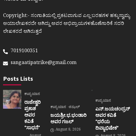
Copyright:- ಸಂಗಾತಿಯಲ್ಲಿ ಪ್ರಕಟವಾಗುವ ಎಲ್ಲ ಬರಹಗಳ ಹಕ್ಕುಸ್ವಾಮ್ಯ
ಆಯಾಲೇಖಕರದೇ ಆಗಿದ್ದು ಅವರ ಅಭಿಪ್ರಾಯಗಳಹೊಣೆಗಾರಿಕೆ ಸದರಿ
ಲೇಖಕರದೆ ಆಗಿರುತ್ತದೆ
7019100351
sangaatipatrike@gmail.com
Posts Lists
ಕಾವ್ಯಯಾನ
ಕಾವ್ಯಯಾನ
ರಾಜೇಶ್ವರಿ
ಕಾವ್ಯಯಾನ
ಗಝಲ್
ಪ್ರಕಾಶ
ಎನ್.ಜಯಚಂದ್ರನ್
ಅವರ
ಜಯಶ್ರೀ.ಭ.ಭಂಡಾರಿ
ಅವರ ಕವಿತೆ
ಕವಿತೆ
ಅವರ ಗಜಲ್
“ಧರೆಯ
“ಸಾಧನೆ”
ದಿವ್ಯಾಭಿಷೇಕ”
August 8, 2026