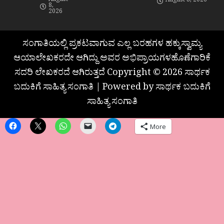
August
August 8, 2026
8,
2026
ಸಂಗಾತಿಯಲ್ಲಿ ಪ್ರಕಟವಾಗುವ ಎಲ್ಲ ಬರಹಗಳ ಹಕ್ಕುಸ್ವಾಮ್ಯ
ಆಯಾಲೇಖಕರದೇ ಆಗಿದ್ದು ಅವರ ಅಭಿಪ್ರಾಯಗಳಹೊಣೆಗಾರಿಕೆ
ಸದರಿ ಲೇಖಕರದೆ ಆಗಿರುತ್ತದೆ Copyright © 2026 ಸಾರ್ಥಕ
ಬದುಕಿಗೆ ಸಾಹಿತ್ಯ ಸಂಗಾತಿ | Powered by ಸಾರ್ಥಕ ಬದುಕಿಗೆ
ಸಾಹಿತ್ಯ ಸಂಗಾತಿ
More