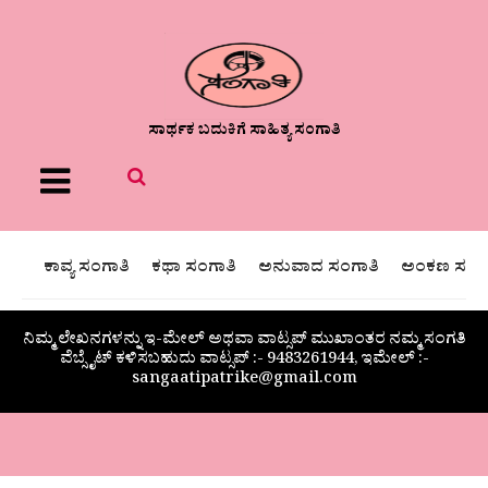
ಸಾರ್ಥಕ ಬದುಕಿಗೆ ಸಾಹಿತ್ಯ ಸಂಗಾತಿ
Menu
ಕಾವ್ಯ ಸಂಗಾತಿ
ಕಥಾ ಸಂಗಾತಿ
ಅನುವಾದ ಸಂಗಾತಿ
ಅಂಕಣ ಸಂಗಾ
ನಿಮ್ಮ ಲೇಖನಗಳನ್ನು ಇ-ಮೇಲ್ ಅಥವಾ ವಾಟ್ಸಪ್ ಮುಖಾಂತರ ನಮ್ಮ ಸಂಗತಿ
ವೆಬ್ಸೈಟ್ ಕಳಿಸಬಹುದು ವಾಟ್ಸಪ್‌ :- 9483261944, ಇಮೇಲ್ :-
sangaatipatrike@gmail.com