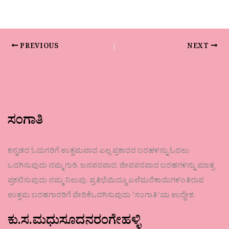
PREVIOUS
NEXT
ಸಂಗಾತಿ
ಕನ್ನಡದ ಓದುಗರಿಗೆ ಉತ್ತಮವಾದ ಎಲ್ಲ ಪ್ರಕಾರದ ಬರಹಳನ್ನು ಓದಲು
ಒದಗಿಸುವುದು ನಮ್ಮ ಗುರಿ. ಜನಪರವಾದ, ಜೀವಪರವಾದ ಬರಹಗಳನ್ನು ಮಾತ್ರ
ಪ್ರಕಟಿಸುವುದು ನಮ್ಮ ನಿಲುವು. ಪ್ರತಿಭೆಯಿದ್ದೂ ಎಲೆಮರೆಕಾಯಿಗಳಂತಿರುವ
ಉತ್ತಮ ಬರಹಗಾರರಿಗೆ ವೇದಿಕೆಒದಗಿಸುವುದು ʼಸಂಗಾತಿʼಯ ಉದ್ದೇಶ.
ಕು.ಸ.ಮಧುಸೂದನರಂಗೇಹಳ್ಳಿ