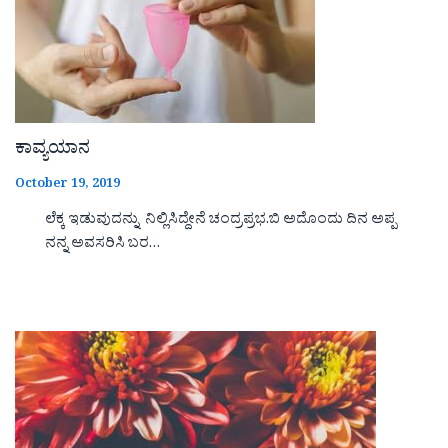
ಕಾವ್ಯಯಾನ
October 19, 2019
ಲೆಕ್ಕ ಇಡುವುದನ್ನು ನಿಲ್ಲಿಸಿದ್ದೇನೆ ಚಂದ್ರಪ್ರಭ.ಬಿ ಅದೊಂದು ದಿನ ಅಪ್ಪ
ನನ್ನ ಅವಸರಿಸಿ ಬರ…