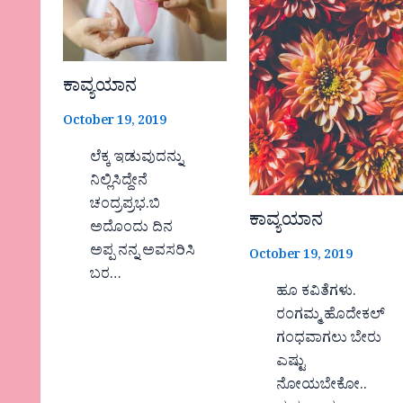
ಕಾವ್ಯಯಾನ
October 19, 2019
ಲೆಕ್ಕ ಇಡುವುದನ್ನು
ನಿಲ್ಲಿಸಿದ್ದೇನೆ
ಚಂದ್ರಪ್ರಭ.ಬಿ
ಕಾವ್ಯಯಾನ
ಅದೊಂದು ದಿನ
ಅಪ್ಪ ನನ್ನ ಅವಸರಿಸಿ
October 19, 2019
ಬರ…
ಹೂ ಕವಿತೆಗಳು.
ರಂಗಮ್ಮ ಹೊದೇಕಲ್
ಗಂಧವಾಗಲು ಬೇರು
ಎಷ್ಟು
ನೋಯಬೇಕೋ..