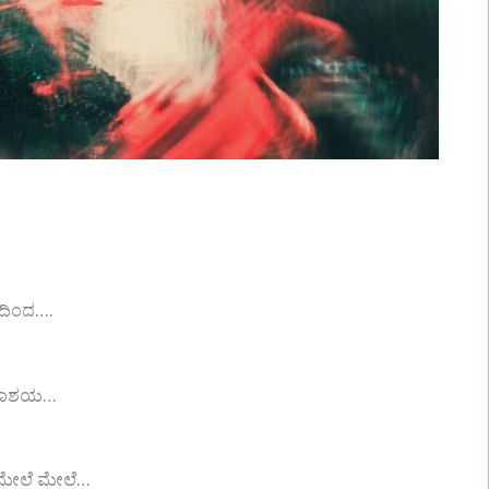
ನದಿಂದ….
ಸದಾಶಯ…
ು ಮೇಲೆ ಮೇಲೆ…