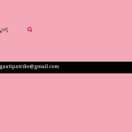
 ಬಗ್ಗೆ
 sangaatipatrike@gmail.com