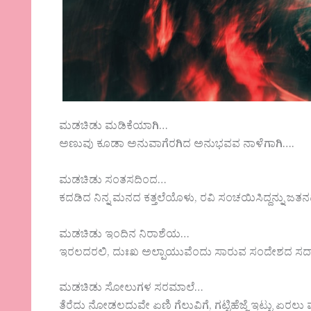
ಮಡಚಿಡು ಮಡಿಕೆಯಾಗಿ…
ಅಣುವು ಕೂಡಾ ಅನುವಾಗೆರಗಿದ ಅನುಭವವ ನಾಳೆಗಾಗಿ….
ಮಡಚಿಡು ಸಂತಸದಿಂದ…
ಕದಡಿದ ನಿನ್ನ ಮನದ ಕತ್ತಲೆಯೊಳು, ರವಿ ಸಂಚಯಿಸಿದ್ದನ್ನು ಜತ
ಮಡಚಿಡು ಇಂದಿನ ನಿರಾಶೆಯ…
ಇರಲದರಲಿ, ದುಃಖ ಅಲ್ಪಾಯುವೆಂದು ಸಾರುವ ಸಂದೇಶದ 
ಮಡಚಿಡು ಸೋಲುಗಳ ಸರಮಾಲೆ…
ತೆರೆದು ನೋಡಲದುವೇ ಏಣಿ ಗೆಲುವಿಗೆ, ಗಟ್ಟಿಹೆಜ್ಜೆ ಇಟ್ಟು ಏರಲ