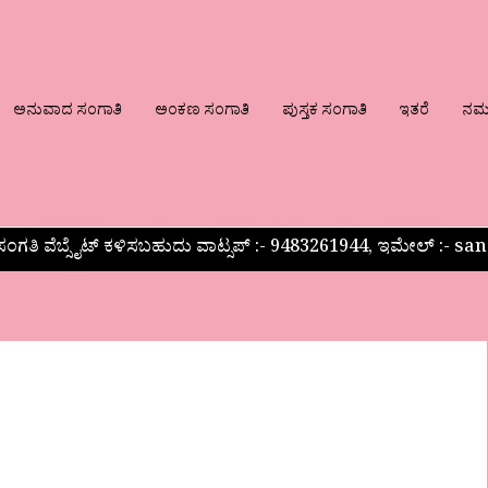
ಅನುವಾದ ಸಂಗಾತಿ
ಅಂಕಣ ಸಂಗಾತಿ
ಪುಸ್ತಕ ಸಂಗಾತಿ
ಇತರೆ
ನಮ್ಮ
ಂಗತಿ ವೆಬ್ಸೈಟ್ ಕಳಿಸಬಹುದು ವಾಟ್ಸಪ್‌ :- 9483261944, ಇಮೇಲ್ :-