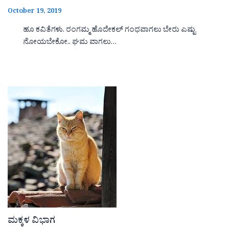
October 19, 2019
ಹೂ ಕವಿತೆಗಳು. ರಂಗಮ್ಮ ಹೊದೇಕಲ್ ಗಂಧವಾಗಲು ಬೇರು ಎಷ್ಟು
ನೋಯಬೇಕೋ.. ಘಮ ವಾಗಲು…
ಮಕ್ಕಳ ವಿಭಾಗ