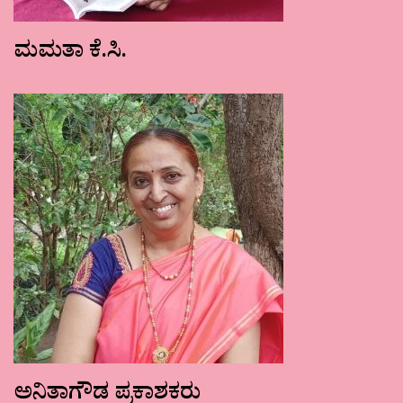
ಮಮತಾ ಕೆ.ಸಿ.
ಅನಿತಾಗೌಡ ಪ್ರಕಾಶಕರು