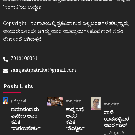
ಎಲೆಮರೆಕಾಯಿಗಳಂತಿರುವ ಉತ್ತಮ ಬರಹಗಾರರಿಗೆ ವೇದಿಕೆಒದಗಿಸುವುದು
ʼಸಂಗಾತಿʼಯ ಉದ್ದೇಶ.
Copyright:- ಸಂಗಾತಿಯಲ್ಲಿ ಪ್ರಕಟವಾಗುವ ಎಲ್ಲ ಬರಹಗಳ ಹಕ್ಕುಸ್ವಾಮ್ಯ
ಆಯಾಲೇಖಕರದೇ ಆಗಿದ್ದು ಅವರ ಅಭಿಪ್ರಾಯಗಳಹೊಣೆಗಾರಿಕೆ ಸದರಿ
ಲೇಖಕರದೆ ಆಗಿರುತ್ತದೆ
7019100351
sangaatipatrike@gmail.com
Posts Lists
ನಿಮ್ಮೊಂದಿಗೆ
ಕಾವ್ಯಯಾನ
ಕಾವ್ಯಯಾನ
ದಯಾನಂದ ಮ.
ಕಾವ್ಯ ಸುಧೆ
ವಾಣಿ
ಪಾಟೀಲ ಅವರ
ಅವರ
ಯಡಹಳ್ಳಿಮಠ
ಕವಿತೆ
ಕವಿತೆ
ಅವರ ಗಜಲ್
“ಮರೆಯಬೇಕು?”
“ತೊಟ್ಟಿಲು”
August 9,