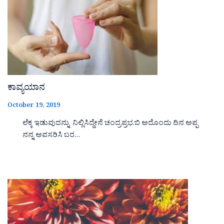
ಕಾವ್ಯಯಾನ
October 19, 2019
ಲೆಕ್ಕ ಇಡುವುದನ್ನು ನಿಲ್ಲಿಸಿದ್ದೇನೆ ಚಂದ್ರಪ್ರಭ.ಬಿ ಅದೊಂದು ದಿನ ಅಪ್ಪ
ನನ್ನ ಅವಸರಿಸಿ ಬರ…