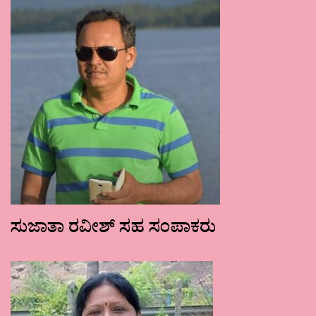
ಸುಜಾತಾ ರವೀಶ್ ಸಹ ಸಂಪಾಕರು