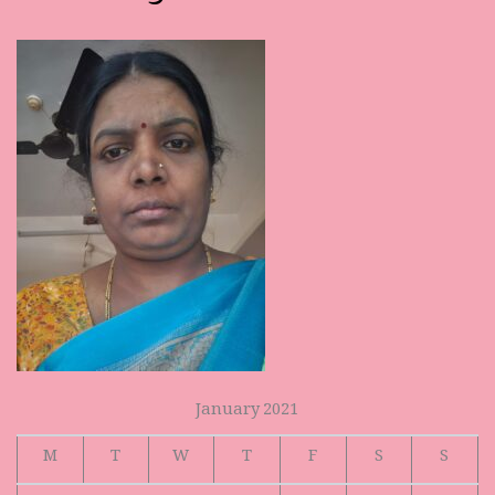
January 2021
M
T
W
T
F
S
S