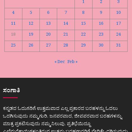
1
2
3
4
5
6
7
8
9
10
11
12
13
14
15
16
17
18
19
20
21
22
23
24
25
26
27
28
29
30
31
« Dec
Feb »
ಸಂಗಾತಿ
ಕನ್ನಡದ ಓದುಗರಿಗೆ ಉತ್ತಮವಾದ ಎಲ್ಲ ಪ್ರಕಾರದ ಬರಹಳನ್ನು ಓದಲು
ಒದಗಿಸುವುದು ನಮ್ಮ ಗುರಿ. ಜನಪರವಾದ, ಜೀವಪರವಾದ ಬರಹಗಳನ್ನು
ಮಾತ್ರ ಪ್ರಕಟಿಸುವುದು ನಮ್ಮ ನಿಲುವು. ಪ್ರತಿಭೆಯಿದ್ದೂ