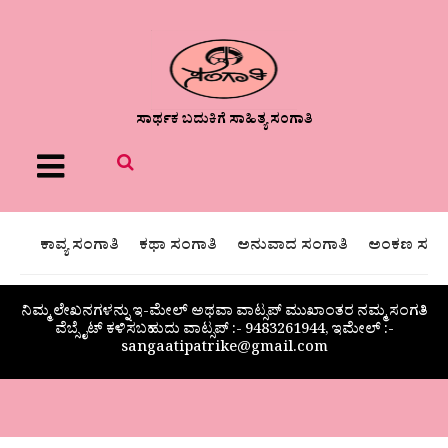
ಸಾರ್ಥಕ ಬದುಕಿಗೆ ಸಾಹಿತ್ಯ ಸಂಗಾತಿ
Menu
ಕಾವ್ಯ ಸಂಗಾತಿ
ಕಥಾ ಸಂಗಾತಿ
ಅನುವಾದ ಸಂಗಾತಿ
ಅಂಕಣ ಸಂಗಾ
ನಿಮ್ಮ ಲೇಖನಗಳನ್ನು ಇ-ಮೇಲ್ ಅಥವಾ ವಾಟ್ಸಪ್ ಮುಖಾಂತರ ನಮ್ಮ ಸಂಗತಿ
ವೆಬ್ಸೈಟ್ ಕಳಿಸಬಹುದು ವಾಟ್ಸಪ್‌ :- 9483261944, ಇಮೇಲ್ :-
sangaatipatrike@gmail.com