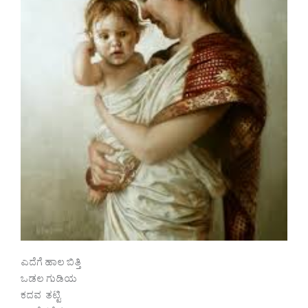
ಎದೆಗೆ ಹಾಲ ಬಿತ್ತಿ
ಒಡಲ ಗುಡಿಯ
ಕದವ ತಟ್ಟಿ