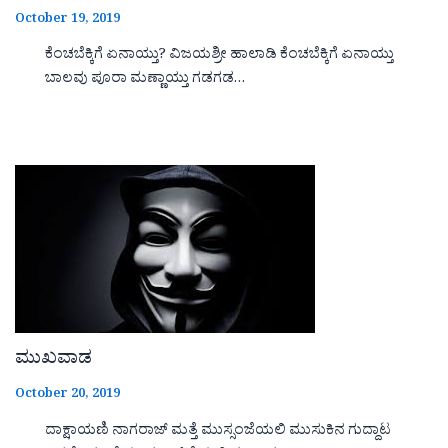
October 19, 2019
ಕೆಂಚಬೆಕ್ಕಿಗೆ ಏನಾಯ್ತು? ವಿಜಯಶ್ರೀ ಹಾಲಾಡಿ ಕೆಂಚಬೆಕ್ಕಿಗೆ ಏನಾಯ್ತು
ಬಾಲವು ಪೂರಾ ಮಣ್ಣಾಯ್ತು ಗಡಗಡ…
ಮುಖವಾಡ
October 20, 2019
ದಾಕ್ಷಾಯಣಿ ನಾಗರಾಜ್ ಮತ್ತೆ ಮುಸ್ಸಂಜೆಯಲಿ ಮುಸುಕಿನ ಗುದ್ದಾಟ