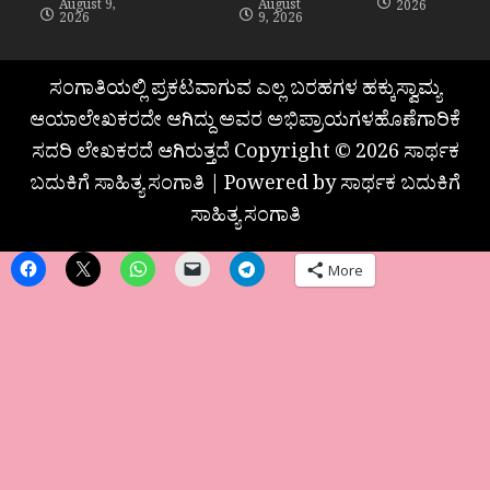
August 9,
August
2026
2026
9, 2026
ಸಂಗಾತಿಯಲ್ಲಿ ಪ್ರಕಟವಾಗುವ ಎಲ್ಲ ಬರಹಗಳ ಹಕ್ಕುಸ್ವಾಮ್ಯ
ಆಯಾಲೇಖಕರದೇ ಆಗಿದ್ದು ಅವರ ಅಭಿಪ್ರಾಯಗಳಹೊಣೆಗಾರಿಕೆ
ಸದರಿ ಲೇಖಕರದೆ ಆಗಿರುತ್ತದೆ Copyright © 2026 ಸಾರ್ಥಕ
ಬದುಕಿಗೆ ಸಾಹಿತ್ಯ ಸಂಗಾತಿ | Powered by ಸಾರ್ಥಕ ಬದುಕಿಗೆ
ಸಾಹಿತ್ಯ ಸಂಗಾತಿ
More