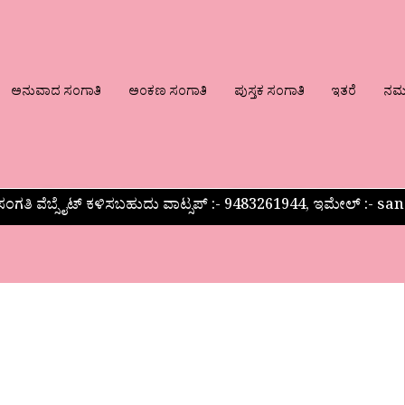
ಅನುವಾದ ಸಂಗಾತಿ
ಅಂಕಣ ಸಂಗಾತಿ
ಪುಸ್ತಕ ಸಂಗಾತಿ
ಇತರೆ
ನಮ್ಮ
ಂಗತಿ ವೆಬ್ಸೈಟ್ ಕಳಿಸಬಹುದು ವಾಟ್ಸಪ್‌ :- 9483261944, ಇಮೇಲ್ :-