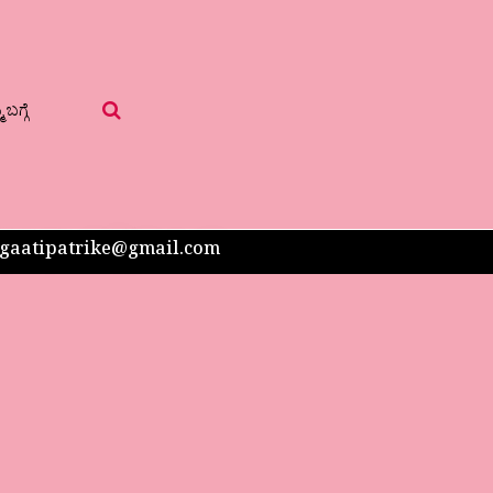
 ಬಗ್ಗೆ
 sangaatipatrike@gmail.com