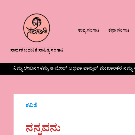
ಕಾವ್ಯ ಸಂಗಾತಿ
ಕಥಾ ಸಂಗಾತಿ
ಸಾರ್ಥಕ ಬದುಕಿಗೆ ಸಾಹಿತ್ಯ ಸಂಗಾತಿ
ನಿಮ್ಮ ಲೇಖನಗಳನ್ನು ಇ-ಮೇಲ್ ಅಥವಾ ವಾಟ್ಸಪ್ ಮುಖಾಂತರ ನಮ್ಮ ಸ
ಕವಿತೆ
ನನ್ನವನು