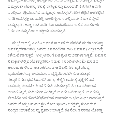
ಆಮ್‌ಸ್ಟರ್‌ಡಾಂನಲ್ಲಿ ಅದ್ಭುತಗಳು ಸಂಭವಿಸುತ್ತವೆ, ನೋಡುತ್ತಿರಿ’ ಎನ್ನುವ
ಧಮ್ಮಲಾಲ್ ಛೋಪ್ರಾ ತನಲ್ಲಿ ಇದೆಲ್ಲವನ್ನೂ ಮುಂದಾಗಿ ತಿಳಿಸುವ ಆರನೇ
ಇಂದ್ರಿಯ ಸಕ್ರಿಯವಾಗಿದೆ ಎನ್ನುತ್ತಾನೆ. ಆಮ್‌ಸ್ಟರ್ ನದಿಗೆ ಕಟ್ಟಿದ ಅಣೆಕಟ್ಟಿನ
ನಗರಿ ಆಮ್‌ಸ್ಟg ಡಾಂನಲ್ಲಿ ಜಲದಿಗ್ಭಂಧನದಲ್ಲಿ ನಾವು ಸಿಲುಕಲಿದ್ದೇವೆ’
ಅನ್ನುತ್ತಾನೆ . ಹುಚ್ಚನಂತೆ ಏನೇನೋ ಬಡಬಡಿಸುವ ಆತನ ಮಾತುಗಳು
ನಿರೂಪಕನನ್ನು ಗೊಂದಲಕ್ಕೀಡು ಮಾಡುತ್ತವೆ.
ಮೆಕ್ಸಿಕೋದಲ್ಲಿ ಎಂಟು ದಿನಗಳ ಕಾಲ ಕಳೆದು ದೆಹಲಿಗೆ ಮರಳಿ ಬರುತ್ತಾ
ಆಮ್‌ಸ್ಟರ್‌ಡಾಂನಲ್ಲಿ ಅವರು ೨೪ ಗಂಟೆಗಳ ಕಾಲ ವಿಮಾನ ನಿಲ್ದಾಣದಲ್ಲೇ
ಕಳೆಯಬೇಕಾಗುತ್ತದೆ. ಅಲ್ಲಿ ಅವರಿಗೆ ವಿಚಿತ್ರ ಅನುಭವಗಳಾಗುತ್ತವೆ. ವಿಮಾನ
ನಿಲ್ದಾಣಗಳಲ್ಲಿ ಭಯೋತ್ಪಾದಕರು ಇಡುವ ಬಾಂಬುಗಳುಂಟು ಮಾಡಿದ
ಅನಾಹುತಗಳಿಂದ ಆತಂಕಗೊಂಡ ಅಧಿಕಾರಿಗಳು ಪ್ರತಿಯೊಬ್ಬ
ಪ್ರಯಾಣಿಕರನ್ನೂ ಅನುಮಾನದ ದೃಷ್ಟಿಯಿಂದಲೇ ನೋಡುತ್ತಾರೆ.
ಸೆಕ್ಯೂರಿಟಿಗಳು ಭದ್ರತೆಯ ಬಿಗಿಯನ್ನು ಹೆಚ್ಚಿಸಿ ಅನಗತ್ಯ ಪ್ರಶ್ನೆಗಳಿಂದ
ಅವರನ್ನು ಮಾನಸಿಕ ಹಿಂಸೆಗೆ ಗುರಿ ಪಡಿಸುತ್ತಾರೆ. ತಿನ್ನಲು ಸರಿಯಾದ
ಆಹಾರವಿಲ್ಲದೆ, ಕುಡಿಯಲು ನೀರಿಲ್ಲದೆ ಅವರು ಬಳಲುತ್ತಾರೆ. ಅವರನ್ನು
ಸೇರಿಸಿಕೊಂಡ ಹೋಟೆಲಿನೊಳಗಿನ ವಾತಾವರಣ ಭಯಜನಕವಾಗಿರುತ್ತದೆ.
ಅವರು ಹೊಕ್ಕು ಬರುವ ಕತ್ತಲ ಲೋಕ ಇಡಿಯ ಜಗತ್ತನ್ನು ತುಂಬಿರುವ
ಸಂರ‍್ಷದ ಯಾತನೆಯನ್ನು ಪ್ರತಿಬಿಂಬಿಸುತ್ತದೆ. ಕೊನೆಯ ತನಕವೂ ಛೋಪ್ರಾ