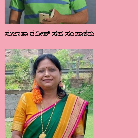
ಸುಜಾತಾ ರವೀಶ್ ಸಹ ಸಂಪಾಕರು