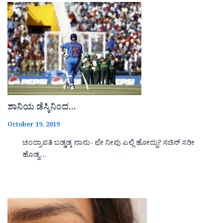
ಶಾನಿಯ ಡೆಸ್ಕಿನಿಂದ…
October 19, 2019
ಚಂದ್ರಾವತಿ ಬಡ್ಡಡ್ಕ ನಾನು- ಛೇ ನೀವು ಎಲ್ಲಿ ಹೋದ್ದು? ಸಚಿನ್ ಸರೀ
ಹೊಡ್ದ,…