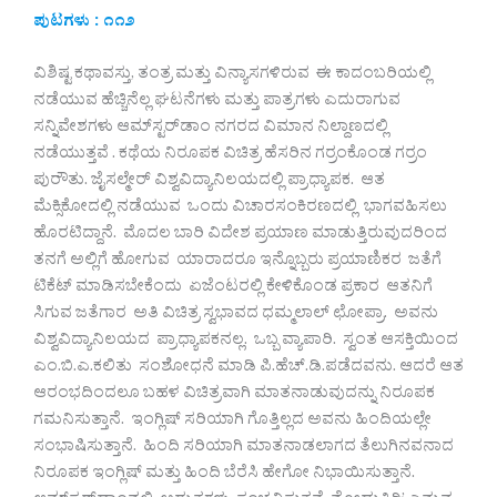
ಪುಟಗಳು : ೧೧೨
ವಿಶಿಷ್ಟ ಕಥಾವಸ್ತು, ತಂತ್ರ ಮತ್ತು ವಿನ್ಯಾಸಗಳಿರುವ ಈ ಕಾದಂಬರಿಯಲ್ಲಿ
ನಡೆಯುವ ಹೆಚ್ಚಿನೆಲ್ಲ ಘಟನೆಗಳು ಮತ್ತು ಪಾತ್ರಗಳು ಎದುರಾಗುವ
ಸನ್ನಿವೇಶಗಳು ಆಮ್‌ಸ್ಟರ್‌ಡಾಂ ನಗರದ ವಿಮಾನ ನಿಲ್ದಾಣದಲ್ಲಿ
ನಡೆಯುತ್ತವೆ . ಕಥೆಯ ನಿರೂಪಕ ವಿಚಿತ್ರ ಹೆಸರಿನ ಗರ‍್ರಂಕೊಂಡ ಗರ‍್ರಂ
ಪುರೌತು. ಜೈಸಲ್ಮೇರ್ ವಿಶ್ವವಿದ್ಯಾನಿಲಯದಲ್ಲಿ ಪ್ರಾಧ್ಯಾಪಕ. ಆತ
ಮೆಕ್ಸಿಕೋದಲ್ಲಿ ನಡೆಯುವ ಒಂದು ವಿಚಾರಸಂಕಿರಣದಲ್ಲಿ ಭಾಗವಹಿಸಲು
ಹೊರಟಿದ್ದಾನೆ. ಮೊದಲ ಬಾರಿ ವಿದೇಶ ಪ್ರಯಾಣ ಮಾಡುತ್ತಿರುವುದರಿಂದ
ತನಗೆ ಅಲ್ಲಿಗೆ ಹೋಗುವ ಯಾರಾದರೂ ಇನ್ನೊಬ್ಬರು ಪ್ರಯಾಣಿಕರ ಜತೆಗೆ
ಟಿಕೆಟ್ ಮಾಡಿಸಬೇಕೆಂದು ಏಜೆಂಟರಲ್ಲಿ ಕೇಳಿಕೊಂಡ ಪ್ರಕಾರ ಆತನಿಗೆ
ಸಿಗುವ ಜತೆಗಾರ ಅತಿ ವಿಚಿತ್ರ ಸ್ವಭಾವದ ಧಮ್ಮಲಾಲ್ ಛೋಪ್ರಾ. ಅವನು
ವಿಶ್ವವಿದ್ಯಾನಿಲಯದ ಪ್ರಾಧ್ಯಾಪಕನಲ್ಲ. ಒಬ್ಬ ವ್ಯಾಪಾರಿ. ಸ್ವಂತ ಆಸಕ್ತಿಯಿಂದ
ಎಂ.ಬಿ.ಎ.ಕಲಿತು ಸಂಶೋಧನೆ ಮಾಡಿ ಪಿ.ಹೆಚ್.ಡಿ.ಪಡೆದವನು. ಆದರೆ ಆತ
ಆರಂಭದಿಂದಲೂ ಬಹಳ ವಿಚಿತ್ರವಾಗಿ ಮಾತನಾಡುವುದನ್ನು ನಿರೂಪಕ
ಗಮನಿಸುತ್ತಾನೆ. ಇಂಗ್ಲಿಷ್ ಸರಿಯಾಗಿ ಗೊತ್ತಿಲ್ಲದ ಅವನು ಹಿಂದಿಯಲ್ಲೇ
ಸಂಭಾಷಿಸುತ್ತಾನೆ. ಹಿಂದಿ ಸರಿಯಾಗಿ ಮಾತನಾಡಲಾಗದ ತೆಲುಗಿನವನಾದ
ನಿರೂಪಕ ಇಂಗ್ಲಿಷ್ ಮತ್ತು ಹಿಂದಿ ಬೆರೆಸಿ ಹೇಗೋ ನಿಭಾಯಿಸುತ್ತಾನೆ.