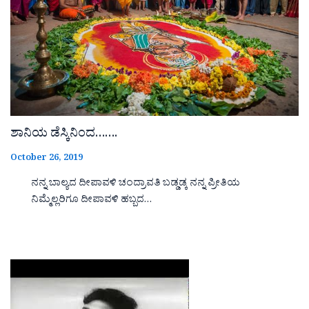
ಶಾನಿಯ ಡೆಸ್ಕಿನಿಂದ…….
October 26, 2019
ನನ್ನ ಬಾಲ್ಯದ ದೀಪಾವಳಿ ಚಂದ್ರಾವತಿ ಬಡ್ಡಡ್ಕ ನನ್ನ ಪ್ರೀತಿಯ
ನಿಮ್ಮೆಲ್ಲರಿಗೂ ದೀಪಾವಳಿ ಹಬ್ಬದ…