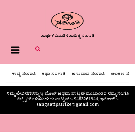
ಸಾರ್ಥಕ ಬದುಕಿಗೆ ಸಾಹಿತ್ಯ ಸಂಗಾತಿ
Menu
ಕಾವ್ಯ ಸಂಗಾತಿ
ಕಥಾ ಸಂಗಾತಿ
ಅನುವಾದ ಸಂಗಾತಿ
ಅಂಕಣ ಸಂಗಾ
ನಿಮ್ಮ ಲೇಖನಗಳನ್ನು ಇ-ಮೇಲ್ ಅಥವಾ ವಾಟ್ಸಪ್ ಮುಖಾಂತರ ನಮ್ಮ ಸಂಗತಿ
ವೆಬ್ಸೈಟ್ ಕಳಿಸಬಹುದು ವಾಟ್ಸಪ್‌ :- 9483261944, ಇಮೇಲ್ :-
sangaatipatrike@gmail.com