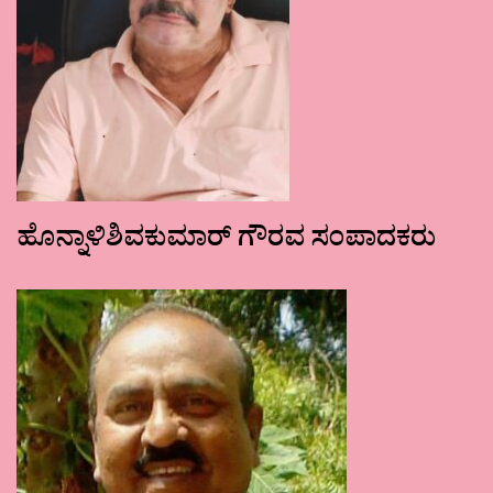
ಹೊನ್ನಾಳಿಶಿವಕುಮಾರ್ ಗೌರವ ಸಂಪಾದಕರು