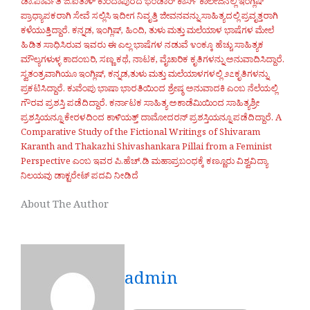
ಡಾ.ಪಾರ್ವತಿ ಜಿ.ಐತಾಳ್ ಕುಂದಾಪುರದ ಭಂಡಾರ್ ಕಾರ್ಸ್ ಕಾಲೇಜಿನಲ್ಲಿ ಇಂಗ್ಲಿಷ್
ಪ್ರಾಧ್ಯಾಪಕರಾಗಿ ಸೇವೆ ಸಲ್ಲಿಸಿ ಇದೀಗ ನಿವೃತ್ತಿ ಜೀವನವನ್ನು ಸಾಹಿತ್ಯದಲ್ಲಿ ಪ್ರವೃತ್ತರಾಗಿ
ಕಳೆಯುತ್ತಿದ್ದಾರೆ. ಕನ್ನಡ, ಇಂಗ್ಲಿಷ್, ಹಿಂದಿ, ತುಳು ಮತ್ತು ಮಲೆಯಾಳ ಭಾಷೆಗಳ ಮೇಲೆ
ಹಿಡಿತ ಸಾಧಿಸಿರುವ ಇವರು ಈ ಎಲ್ಲ ಭಾಷೆಗಳ ನಡುವೆ ೪೦ಕ್ಕೂ ಹೆಚ್ಚು ಸಾಹಿತ್ಯಕ
ಮೌಲ್ಯಗಳುಳ್ಳ ಕಾದಂಬರಿ, ಸಣ್ಣ ಕಥೆ, ನಾಟಕ, ವೈಚಾರಿಕ ಕೃತಿಗಳನ್ನು ಅನುವಾದಿಸಿದ್ದಾರೆ.
ಸ್ವತಂತ್ರವಾಗಿಯೂ ಇಂಗ್ಲಿಷ್, ಕನ್ನಡ,ತುಳು ಮತ್ತು ಮಲೆಯಾಳಗಳಲ್ಲಿ ೨೭ಕೃತಿಗಳನ್ನು
ಪ್ರಕಟಿಸಿದ್ದಾರೆ. ಕುವೆಂಪು ಭಾಷಾ ಭಾರತಿಯಿಂದ ಶ್ರೇಷ್ಠ ಅನುವಾದಕಿ ಎಂಬ ನೆಲೆಯಲ್ಲಿ
ಗೌರವ ಪ್ರಶಸ್ತಿ ಪಡೆದಿದ್ದಾರೆ. ಕರ್ನಾಟಕ ಸಾಹಿತ್ಯ ಅಕಾಡೆಮಿಯಿಂದ ಸಾಹಿತ್ಯಶ್ರೀ
ಪ್ರಶಸ್ತಿಯನ್ನೂ ಕೇರಳದಿಂದ ಕಾಳಿಯತ್ತ್ ದಾಮೋದರನ್ ಪ್ರಶಸ್ತಿಯನ್ನೂ ಪಡೆದಿದ್ದಾರೆ. A
Comparative Study of the Fictional Writings of Shivaram
Karanth and Thakazhi Shivashankara Pillai from a Feminist
Perspective ಎಂಬ ಇವರ ಪಿ.ಹೆಚ್.ಡಿ ಮಹಾಪ್ರಬಂಧಕ್ಕೆ ಕಣ್ಣೂರು ವಿಶ್ವವಿದ್ಯಾ
ನಿಲಯವು ಡಾಕ್ಟರೇಟ್ ಪದವಿ ನೀಡಿದೆ
About The Author
admin