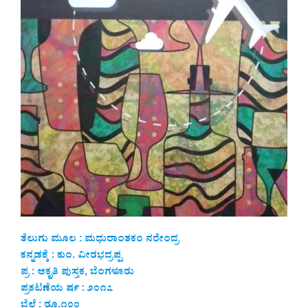
ತೆಲುಗು ಮೂಲ : ಮಧುರಾಂತಕಂ ನರೇಂದ್ರ
ಕನ್ನಡಕ್ಕೆ : ಕುಂ. ವೀರಭದ್ರಪ್ಪ
ಪ್ರ : ಆಕೃತಿ ಪುಸ್ತಕ, ಬೆಂಗಳೂರು
ಪ್ರಕಟಣೆಯ ರ್ಷ : ೨೦೧೭
ಬೆಲೆ : ರೂ.೧೦೦