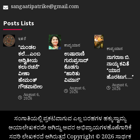
sangaatipatrike@gmail.com
Posts Lists
ಇತರೆ
ಕಾವ್ಯಯಾನ
“ಮಂಡಲ
ಕಾವ್ಯಯಾನ
ಕಲೆ….ಎಂಬ
ಉಷಾರಾಣಿ
ನಾಗರಾಜ ಬಿ.
ಅದ್ವಿತೀಯ
ಗುರುಪ್ರಸಾದ್
ನಾಯ್ಕ ಕವಿತೆ
ಕಲಾ ರಚನೆ”‌
ಕೊಡಗು
“ಯಾನ
ವೀಣಾ
“ಹಾರಿತು
ಹೊರಟಾಗ…..”
ಹೇಮಂತ್‌
ವಿಮಾನ”
August 6,
ಗೌಡಪಾಟೀಲ
August 6,
2026
2026
August 6,
2026
ಸಂಗಾತಿಯಲ್ಲಿ ಪ್ರಕಟವಾಗುವ ಎಲ್ಲ ಬರಹಗಳ ಹಕ್ಕುಸ್ವಾಮ್ಯ
ಆಯಾಲೇಖಕರದೇ ಆಗಿದ್ದು ಅವರ ಅಭಿಪ್ರಾಯಗಳಹೊಣೆಗಾರಿಕೆ
ಸದರಿ ಲೇಖಕರದೆ ಆಗಿರುತ್ತದೆ Copyright © 2026 ಸಾರ್ಥಕ