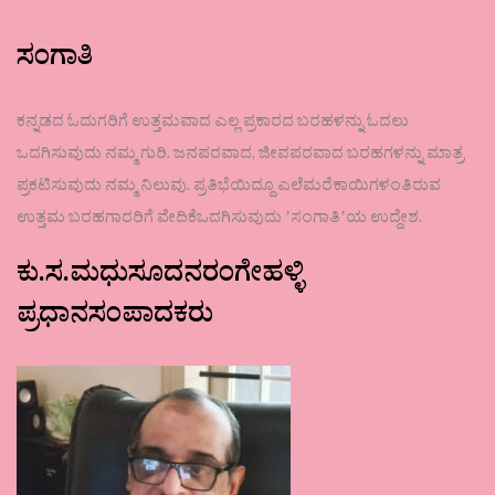
ಸಂಗಾತಿ
ಕನ್ನಡದ ಓದುಗರಿಗೆ ಉತ್ತಮವಾದ ಎಲ್ಲ ಪ್ರಕಾರದ ಬರಹಳನ್ನು ಓದಲು
ಒದಗಿಸುವುದು ನಮ್ಮ ಗುರಿ. ಜನಪರವಾದ, ಜೀವಪರವಾದ ಬರಹಗಳನ್ನು ಮಾತ್ರ
ಪ್ರಕಟಿಸುವುದು ನಮ್ಮ ನಿಲುವು. ಪ್ರತಿಭೆಯಿದ್ದೂ ಎಲೆಮರೆಕಾಯಿಗಳಂತಿರುವ
ಉತ್ತಮ ಬರಹಗಾರರಿಗೆ ವೇದಿಕೆಒದಗಿಸುವುದು ʼಸಂಗಾತಿʼಯ ಉದ್ದೇಶ.
ಕು.ಸ.ಮಧುಸೂದನರಂಗೇಹಳ್ಳಿ
ಪ್ರಧಾನಸಂಪಾದಕರು