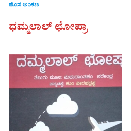
ಹೊಸ ಅಂಕಣ
ಧಮ್ಮಲಾಲ್ ಛೋಪ್ರಾ