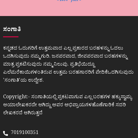
« Nov
Jan »
ಸಂಗಾತಿ
ಕನ್ನಡದ ಓದುಗರಿಗೆ ಉತ್ತಮವಾದ ಎಲ್ಲ ಪ್ರಕಾರದ ಬರಹಳನ್ನು ಓದಲು
ಒದಗಿಸುವುದು ನಮ್ಮ ಗುರಿ. ಜನಪರವಾದ, ಜೀವಪರವಾದ ಬರಹಗಳನ್ನು
ಮಾತ್ರ ಪ್ರಕಟಿಸುವುದು ನಮ್ಮ ನಿಲುವು. ಪ್ರತಿಭೆಯಿದ್ದೂ
ಎಲೆಮರೆಕಾಯಿಗಳಂತಿರುವ ಉತ್ತಮ ಬರಹಗಾರರಿಗೆ ವೇದಿಕೆಒದಗಿಸುವುದು
ʼಸಂಗಾತಿʼಯ ಉದ್ದೇಶ.
Copyright:- ಸಂಗಾತಿಯಲ್ಲಿ ಪ್ರಕಟವಾಗುವ ಎಲ್ಲ ಬರಹಗಳ ಹಕ್ಕುಸ್ವಾಮ್ಯ
ಆಯಾಲೇಖಕರದೇ ಆಗಿದ್ದು ಅವರ ಅಭಿಪ್ರಾಯಗಳಹೊಣೆಗಾರಿಕೆ ಸದರಿ
ಲೇಖಕರದೆ ಆಗಿರುತ್ತದೆ
7019100351