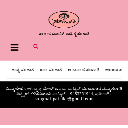
ಸಾರ್ಥಕ ಬದುಕಿಗೆ ಸಾಹಿತ್ಯ ಸಂಗಾತಿ
Menu
ಕಾವ್ಯ ಸಂಗಾತಿ
ಕಥಾ ಸಂಗಾತಿ
ಅನುವಾದ ಸಂಗಾತಿ
ಅಂಕಣ ಸಂಗಾ
ನಿಮ್ಮ ಲೇಖನಗಳನ್ನು ಇ-ಮೇಲ್ ಅಥವಾ ವಾಟ್ಸಪ್ ಮುಖಾಂತರ ನಮ್ಮ ಸಂಗತಿ
ವೆಬ್ಸೈಟ್ ಕಳಿಸಬಹುದು ವಾಟ್ಸಪ್‌ :- 9483261944, ಇಮೇಲ್ :-
sangaatipatrike@gmail.com