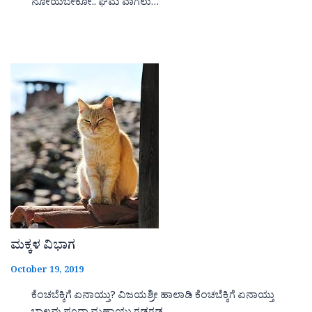
ನೋಯಬೇಕೋ.. ಘಮ ವಾಗಲು…
ಮಕ್ಕಳ ವಿಭಾಗ
October 19, 2019
ಕೆಂಚಬೆಕ್ಕಿಗೆ ಏನಾಯ್ತು? ವಿಜಯಶ್ರೀ ಹಾಲಾಡಿ ಕೆಂಚಬೆಕ್ಕಿಗೆ ಏನಾಯ್ತು