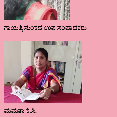
ಗಾಯತ್ರಿ ಸುಂಕದ ಉಪ ಸಂಪಾದಕರು
ಮಮತಾ ಕೆ.ಸಿ.