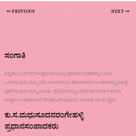
PREVIOUS
NEXT
ಸಂಗಾತಿ
ಕನ್ನಡದ ಓದುಗರಿಗೆ ಉತ್ತಮವಾದ ಎಲ್ಲ ಪ್ರಕಾರದ ಬರಹಳನ್ನು ಓದಲು
ಒದಗಿಸುವುದು ನಮ್ಮ ಗುರಿ. ಜನಪರವಾದ, ಜೀವಪರವಾದ ಬರಹಗಳನ್ನು ಮಾತ್ರ
ಪ್ರಕಟಿಸುವುದು ನಮ್ಮ ನಿಲುವು. ಪ್ರತಿಭೆಯಿದ್ದೂ ಎಲೆಮರೆಕಾಯಿಗಳಂತಿರುವ
ಉತ್ತಮ ಬರಹಗಾರರಿಗೆ ವೇದಿಕೆಒದಗಿಸುವುದು ʼಸಂಗಾತಿʼಯ ಉದ್ದೇಶ.
ಕು.ಸ.ಮಧುಸೂದನರಂಗೇಹಳ್ಳಿ
ಪ್ರಧಾನಸಂಪಾದಕರು