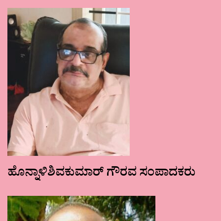
ಹೊನ್ನಾಳಿಶಿವಕುಮಾರ್ ಗೌರವ ಸಂಪಾದಕರು