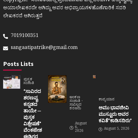
Copyright:- ಸಂಗಾತಿಯಲ್ಲಿ ಪ್ರಕಟವಾಗುವ ಎಲ್ಲ ಬರಹಗಳ ಹಕ್ಕುಸ್ವಾಮ್ಯ
ಆಯಾಲೇಖಕರದೇ ಆಗಿದ್ದು ಅವರ ಅಭಿಪ್ರಾಯಗಳಹೊಣೆಗಾರಿಕೆ ಸದರಿ
ಲೇಖಕರದೆ ಆಗಿರುತ್ತದೆ
7019100351
sangaatipatrike@gmail.com
Posts Lists
ಪುಸ್ತಕ
ಸಂಗಾತಿ
“ಸಾವಿರದ
ಶರಣವ್ವ
ಅಂಕಣ
ಕಾವ್ಯಯಾನ
ಸಂಗಾತಿ
ಕನ್ನಡದ
ಸಾವಿಲ್ಲದ
ಅಮು ಭಾವಜೀವಿ
ಶರಣರು
ತಾಯೇ —
ಮುಸ್ಟೂರು ಅವರ
ಪುಸ್ತಕ
ಕವಿತೆ”ಕಾಡಿಸದಿರು”
ವಿಶ್ಲೇಷಣೆ”
August
6,
August 5, 2026
ವೆಂಕಟೇಶ
2026
ಈಡಿಗರ