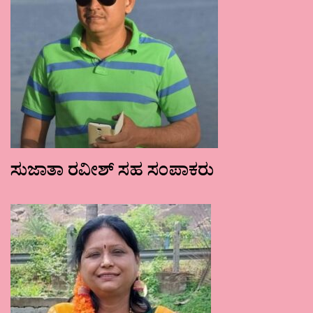
ಸುಜಾತಾ ರವೀಶ್ ಸಹ ಸಂಪಾಕರು