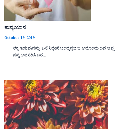
ಕಾವ್ಯಯಾನ
October 19, 2019
ಲೆಕ್ಕ ಇಡುವುದನ್ನು ನಿಲ್ಲಿಸಿದ್ದೇನೆ ಚಂದ್ರಪ್ರಭ.ಬಿ ಅದೊಂದು ದಿನ ಅಪ್ಪ
ನನ್ನ ಅವಸರಿಸಿ ಬರ…