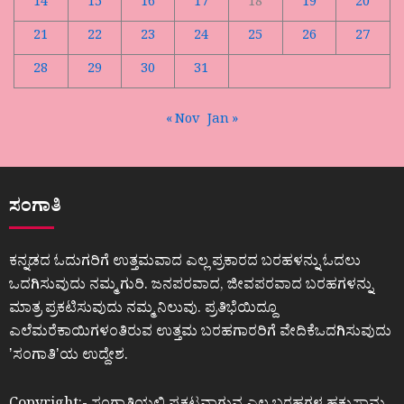
14
15
16
17
18
19
20
21
22
23
24
25
26
27
28
29
30
31
« Nov
Jan »
ಸಂಗಾತಿ
ಕನ್ನಡದ ಓದುಗರಿಗೆ ಉತ್ತಮವಾದ ಎಲ್ಲ ಪ್ರಕಾರದ ಬರಹಳನ್ನು ಓದಲು
ಒದಗಿಸುವುದು ನಮ್ಮ ಗುರಿ. ಜನಪರವಾದ, ಜೀವಪರವಾದ ಬರಹಗಳನ್ನು
ಮಾತ್ರ ಪ್ರಕಟಿಸುವುದು ನಮ್ಮ ನಿಲುವು. ಪ್ರತಿಭೆಯಿದ್ದೂ
ಎಲೆಮರೆಕಾಯಿಗಳಂತಿರುವ ಉತ್ತಮ ಬರಹಗಾರರಿಗೆ ವೇದಿಕೆಒದಗಿಸುವುದು
ʼಸಂಗಾತಿʼಯ ಉದ್ದೇಶ.