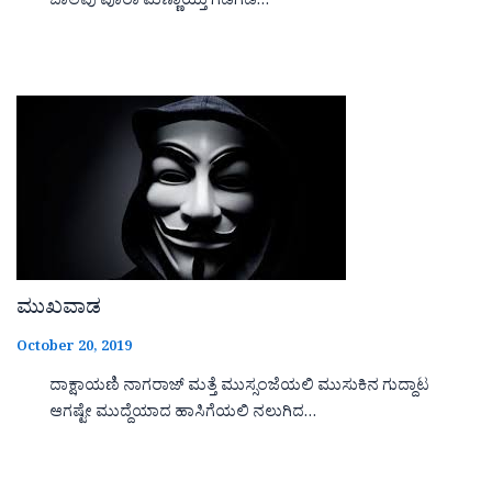
ಬಾಲವು ಪೂರಾ ಮಣ್ಣಾಯ್ತು ಗಡಗಡ…
ಮುಖವಾಡ
October 20, 2019
ದಾಕ್ಷಾಯಣಿ ನಾಗರಾಜ್ ಮತ್ತೆ ಮುಸ್ಸಂಜೆಯಲಿ ಮುಸುಕಿನ ಗುದ್ದಾಟ
ಆಗಷ್ಟೇ ಮುದ್ದೆಯಾದ ಹಾಸಿಗೆಯಲಿ ನಲುಗಿದ…