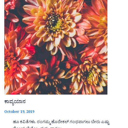
ಕಾವ್ಯಯಾನ
October 19, 2019
ಹೂ ಕವಿತೆಗಳು. ರಂಗಮ್ಮ ಹೊದೇಕಲ್ ಗಂಧವಾಗಲು ಬೇರು ಎಷ್ಟು