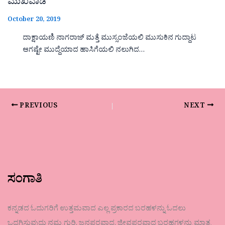
ಮುಖವಾಡ
October 20, 2019
ದಾಕ್ಷಾಯಣಿ ನಾಗರಾಜ್ ಮತ್ತೆ ಮುಸ್ಸಂಜೆಯಲಿ ಮುಸುಕಿನ ಗುದ್ದಾಟ
ಆಗಷ್ಟೇ ಮುದ್ದೆಯಾದ ಹಾಸಿಗೆಯಲಿ ನಲುಗಿದ…
PREVIOUS
NEXT
ಸಂಗಾತಿ
ಕನ್ನಡದ ಓದುಗರಿಗೆ ಉತ್ತಮವಾದ ಎಲ್ಲ ಪ್ರಕಾರದ ಬರಹಳನ್ನು ಓದಲು
ಒದಗಿಸುವುದು ನಮ್ಮ ಗುರಿ. ಜನಪರವಾದ, ಜೀವಪರವಾದ ಬರಹಗಳನ್ನು ಮಾತ್ರ