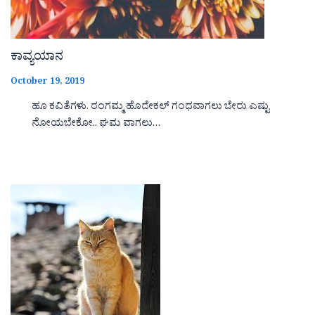
ಕಾವ್ಯಯಾನ
October 19, 2019
ಹೂ ಕವಿತೆಗಳು. ರಂಗಮ್ಮ ಹೊದೇಕಲ್ ಗಂಧವಾಗಲು ಬೇರು ಎಷ್ಟು
ನೋಯಬೇಕೋ.. ಘಮ ವಾಗಲು…