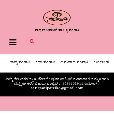
ಸಾರ್ಥಕ ಬದುಕಿಗೆ ಸಾಹಿತ್ಯ ಸಂಗಾತಿ
Menu
ಕಾವ್ಯ ಸಂಗಾತಿ
ಕಥಾ ಸಂಗಾತಿ
ಅನುವಾದ ಸಂಗಾತಿ
ಅಂಕಣ ಸಂಗಾ
ನಿಮ್ಮ ಲೇಖನಗಳನ್ನು ಇ-ಮೇಲ್ ಅಥವಾ ವಾಟ್ಸಪ್ ಮುಖಾಂತರ ನಮ್ಮ ಸಂಗತಿ
ವೆಬ್ಸೈಟ್ ಕಳಿಸಬಹುದು ವಾಟ್ಸಪ್‌ :- 9483261944, ಇಮೇಲ್ :-
sangaatipatrike@gmail.com