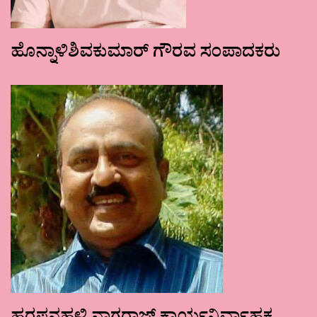
ಹೊನ್ನಾಳಿಶಿವಕುಮಾರ್ ಗೌರವ ಸಂಪಾದಕರು