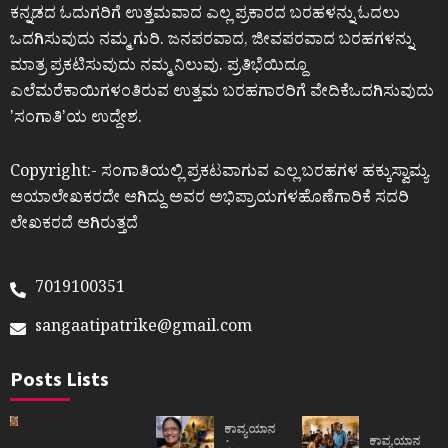
ಕನ್ನಡದ ಓದುಗರಿಗೆ ಉತ್ತಮವಾದ ಎಲ್ಲ ಪ್ರಕಾರದ ಬರಹಳನ್ನು ಓದಲು
ಒದಗಿಸುವುದು ನಮ್ಮ ಗುರಿ. ಜನಪರವಾದ, ಜೀವಪರವಾದ ಬರಹಗಳನ್ನು
ಮಾತ್ರ ಪ್ರಕಟಿಸುವುದು ನಮ್ಮ ನಿಲುವು. ಪ್ರತಿಭೆಯಿದ್ದೂ
ಎಲೆಮರೆಕಾಯಿಗಳಂತಿರುವ ಉತ್ತಮ ಬರಹಗಾರರಿಗೆ ವೇದಿಕೆಒದಗಿಸುವುದು
ʼಸಂಗಾತಿʼಯ ಉದ್ದೇಶ.
Copyright:- ಸಂಗಾತಿಯಲ್ಲಿ ಪ್ರಕಟವಾಗುವ ಎಲ್ಲ ಬರಹಗಳ ಹಕ್ಕುಸ್ವಾಮ್ಯ
ಆಯಾಲೇಖಕರದೇ ಆಗಿದ್ದು ಅವರ ಅಭಿಪ್ರಾಯಗಳಹೊಣೆಗಾರಿಕೆ ಸದರಿ
ಲೇಖಕರದೆ ಆಗಿರುತ್ತದೆ
7019100351
sangaatipatrike@gmail.com
Posts Lists
ಕಾವ್ಯಯಾನ
ಕಾವ್ಯಯಾನ