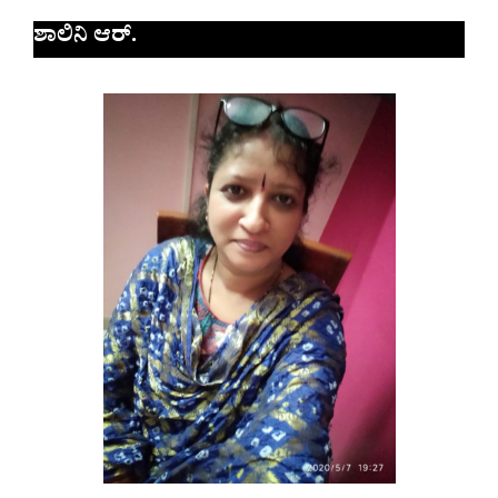
ಶಾಲಿನಿ ಆರ್.