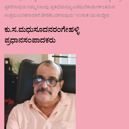
ಪ್ರಕಟಿಸುವುದು ನಮ್ಮ ನಿಲುವು. ಪ್ರತಿಭೆಯಿದ್ದೂ ಎಲೆಮರೆಕಾಯಿಗಳಂತಿರುವ
ಉತ್ತಮ ಬರಹಗಾರರಿಗೆ ವೇದಿಕೆಒದಗಿಸುವುದು ʼಸಂಗಾತಿʼಯ ಉದ್ದೇಶ.
ಕು.ಸ.ಮಧುಸೂದನರಂಗೇಹಳ್ಳಿ
ಪ್ರಧಾನಸಂಪಾದಕರು