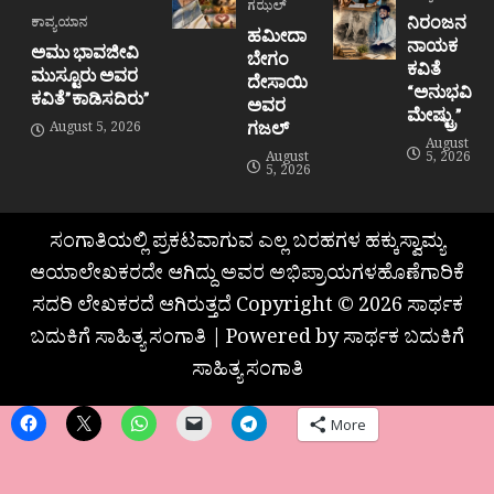
ಗಝಲ್
ನಿರಂಜನ
ಕಾವ್ಯಯಾನ
ಹಮೀದಾ
ನಾಯಕ
ಅಮು ಭಾವಜೀವಿ
ಬೇಗಂ
ಕವಿತೆ
ಮುಸ್ಟೂರು ಅವರ
ದೇಸಾಯಿ
“ಅನುಭವಿ
ಕವಿತೆ”ಕಾಡಿಸದಿರು”
ಅವರ
ಮೇಷ್ಟ್ರು”
ಗಜಲ್
August 5, 2026
August
August
5, 2026
5, 2026
ಸಂಗಾತಿಯಲ್ಲಿ ಪ್ರಕಟವಾಗುವ ಎಲ್ಲ ಬರಹಗಳ ಹಕ್ಕುಸ್ವಾಮ್ಯ
ಆಯಾಲೇಖಕರದೇ ಆಗಿದ್ದು ಅವರ ಅಭಿಪ್ರಾಯಗಳಹೊಣೆಗಾರಿಕೆ
ಸದರಿ ಲೇಖಕರದೆ ಆಗಿರುತ್ತದೆ Copyright © 2026 ಸಾರ್ಥಕ
ಬದುಕಿಗೆ ಸಾಹಿತ್ಯ ಸಂಗಾತಿ | Powered by ಸಾರ್ಥಕ ಬದುಕಿಗೆ
ಸಾಹಿತ್ಯ ಸಂಗಾತಿ
More