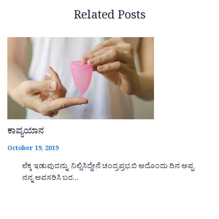
Related Posts
ಕಾವ್ಯಯಾನ
October 19, 2019
ಲೆಕ್ಕ ಇಡುವುದನ್ನು ನಿಲ್ಲಿಸಿದ್ದೇನೆ ಚಂದ್ರಪ್ರಭ.ಬಿ ಅದೊಂದು ದಿನ ಅಪ್ಪ
ನನ್ನ ಅವಸರಿಸಿ ಬರ…