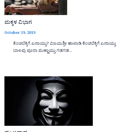
ಮಕ್ಕಳ ವಿಭಾಗ
October 19, 2019
ಕೆಂಚಬೆಕ್ಕಿಗೆ ಏನಾಯ್ತು? ವಿಜಯಶ್ರೀ ಹಾಲಾಡಿ ಕೆಂಚಬೆಕ್ಕಿಗೆ ಏನಾಯ್ತು
ಬಾಲವು ಪೂರಾ ಮಣ್ಣಾಯ್ತು ಗಡಗಡ…