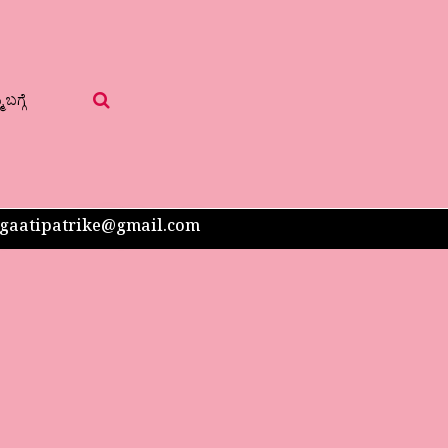
 ಬಗ್ಗೆ
 sangaatipatrike@gmail.com