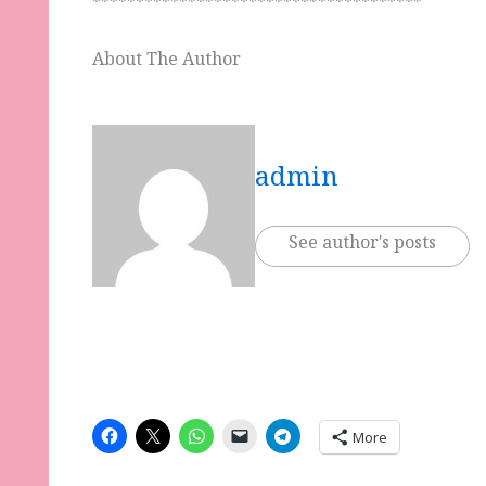
**************************************
About The Author
admin
See author's posts
More