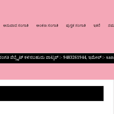
ಅನುವಾದ ಸಂಗಾತಿ
ಅಂಕಣ ಸಂಗಾತಿ
ಪುಸ್ತಕ ಸಂಗಾತಿ
ಇತರೆ
ನಮ್ಮ
ಂಗತಿ ವೆಬ್ಸೈಟ್ ಕಳಿಸಬಹುದು ವಾಟ್ಸಪ್‌ :- 9483261944, ಇಮೇಲ್ :-