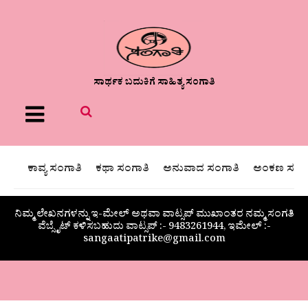
ಸಾರ್ಥಕ ಬದುಕಿಗೆ ಸಾಹಿತ್ಯ ಸಂಗಾತಿ
Menu
ಕಾವ್ಯ ಸಂಗಾತಿ
ಕಥಾ ಸಂಗಾತಿ
ಅನುವಾದ ಸಂಗಾತಿ
ಅಂಕಣ ಸಂಗಾ
ನಿಮ್ಮ ಲೇಖನಗಳನ್ನು ಇ-ಮೇಲ್ ಅಥವಾ ವಾಟ್ಸಪ್ ಮುಖಾಂತರ ನಮ್ಮ ಸಂಗತಿ
ವೆಬ್ಸೈಟ್ ಕಳಿಸಬಹುದು ವಾಟ್ಸಪ್‌ :- 9483261944, ಇಮೇಲ್ :-
sangaatipatrike@gmail.com