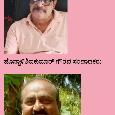
ಹೊನ್ನಾಳಿಶಿವಕುಮಾರ್ ಗೌರವ ಸಂಪಾದಕರು