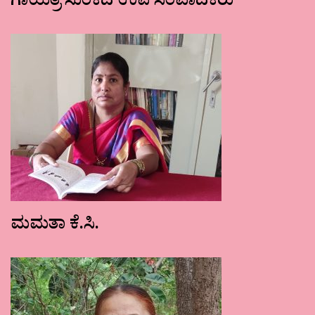
ಗಾಯತ್ರಿ ಸುಂಕದ ಉಪ ಸಂಪಾದಕರು
ಮಮತಾ ಕೆ.ಸಿ.