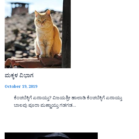
ಮಕ್ಕಳ ವಿಭಾಗ
October 19, 2019
ಕೆಂಚಬೆಕ್ಕಿಗೆ ಏನಾಯ್ತು? ವಿಜಯಶ್ರೀ ಹಾಲಾಡಿ ಕೆಂಚಬೆಕ್ಕಿಗೆ ಏನಾಯ್ತು
ಬಾಲವು ಪೂರಾ ಮಣ್ಣಾಯ್ತು ಗಡಗಡ…