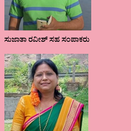
ಸುಜಾತಾ ರವೀಶ್ ಸಹ ಸಂಪಾಕರು