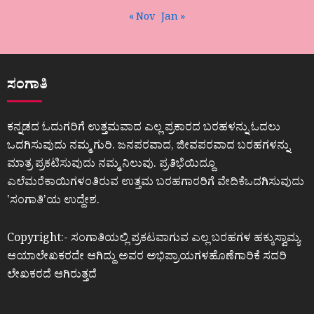
« Nov
Jan »
ಸಂಗಾತಿ
ಕನ್ನಡದ ಓದುಗರಿಗೆ ಉತ್ತಮವಾದ ಎಲ್ಲ ಪ್ರಕಾರದ ಬರಹಳನ್ನು ಓದಲು
ಒದಗಿಸುವುದು ನಮ್ಮ ಗುರಿ. ಜನಪರವಾದ, ಜೀವಪರವಾದ ಬರಹಗಳನ್ನು
ಮಾತ್ರ ಪ್ರಕಟಿಸುವುದು ನಮ್ಮ ನಿಲುವು. ಪ್ರತಿಭೆಯಿದ್ದೂ
ಎಲೆಮರೆಕಾಯಿಗಳಂತಿರುವ ಉತ್ತಮ ಬರಹಗಾರರಿಗೆ ವೇದಿಕೆಒದಗಿಸುವುದು
ʼಸಂಗಾತಿʼಯ ಉದ್ದೇಶ.
Copyright:- ಸಂಗಾತಿಯಲ್ಲಿ ಪ್ರಕಟವಾಗುವ ಎಲ್ಲ ಬರಹಗಳ ಹಕ್ಕುಸ್ವಾಮ್ಯ
ಆಯಾಲೇಖಕರದೇ ಆಗಿದ್ದು ಅವರ ಅಭಿಪ್ರಾಯಗಳಹೊಣೆಗಾರಿಕೆ ಸದರಿ
ಲೇಖಕರದೆ ಆಗಿರುತ್ತದೆ