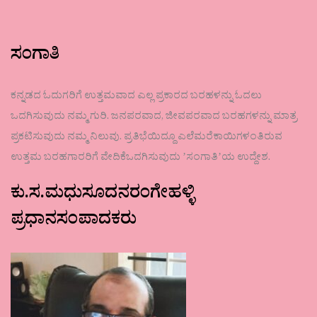
ಸಂಗಾತಿ
ಕನ್ನಡದ ಓದುಗರಿಗೆ ಉತ್ತಮವಾದ ಎಲ್ಲ ಪ್ರಕಾರದ ಬರಹಳನ್ನು ಓದಲು
ಒದಗಿಸುವುದು ನಮ್ಮ ಗುರಿ. ಜನಪರವಾದ, ಜೀವಪರವಾದ ಬರಹಗಳನ್ನು ಮಾತ್ರ
ಪ್ರಕಟಿಸುವುದು ನಮ್ಮ ನಿಲುವು. ಪ್ರತಿಭೆಯಿದ್ದೂ ಎಲೆಮರೆಕಾಯಿಗಳಂತಿರುವ
ಉತ್ತಮ ಬರಹಗಾರರಿಗೆ ವೇದಿಕೆಒದಗಿಸುವುದು ʼಸಂಗಾತಿʼಯ ಉದ್ದೇಶ.
ಕು.ಸ.ಮಧುಸೂದನರಂಗೇಹಳ್ಳಿ
ಪ್ರಧಾನಸಂಪಾದಕರು