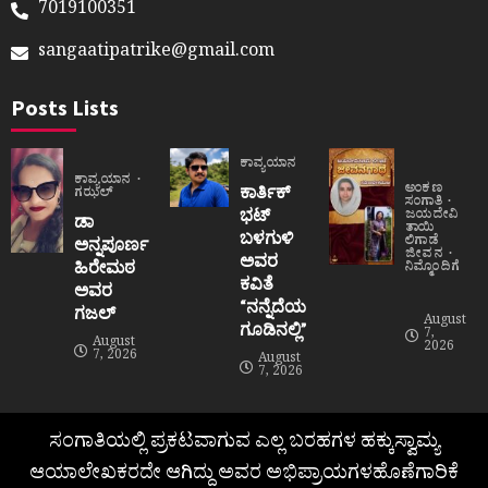
7019100351
sangaatipatrike@gmail.com
Posts Lists
ಕಾವ್ಯಯಾನ
ಕಾವ್ಯಯಾನ
ಅಂಕಣ
ಕಾರ್ತಿಕ್
ಗಝಲ್
ಸಂಗಾತಿ
ಭಟ್
ಜಯದೇವಿ
ಡಾ
ತಾಯಿ
ಬಳಗುಳಿ
ಲಿಗಾಡೆ
ಅನ್ನಪೂರ್ಣ
ಜೀವನ
ಅವರ
ಹಿರೇಮಠ
ನಿಮ್ಮೊಂದಿಗೆ
ಕವಿತೆ
ಅವರ
“ನನ್ನೆದೆಯ
ಗಜಲ್
August
ಗೂಡಿನಲ್ಲಿ”
7,
August
2026
7, 2026
August
7, 2026
ಸಂಗಾತಿಯಲ್ಲಿ ಪ್ರಕಟವಾಗುವ ಎಲ್ಲ ಬರಹಗಳ ಹಕ್ಕುಸ್ವಾಮ್ಯ
ಆಯಾಲೇಖಕರದೇ ಆಗಿದ್ದು ಅವರ ಅಭಿಪ್ರಾಯಗಳಹೊಣೆಗಾರಿಕೆ