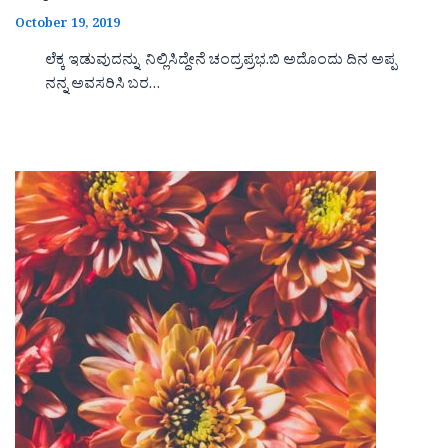
October 19, 2019
ಲೆಕ್ಕ ಇಡುವುದನ್ನು ನಿಲ್ಲಿಸಿದ್ದೇನೆ ಚಂದ್ರಪ್ರಭ.ಬಿ ಅದೊಂದು ದಿನ ಅಪ್ಪ
ನನ್ನ ಅವಸರಿಸಿ ಬರ…