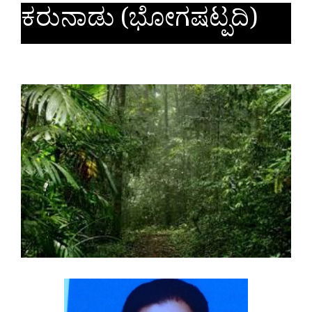
ಕರುನಾಡು (ಭೋಗಷಟ್ಪದಿ)