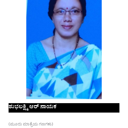
ಶುಭಲಕ್ಷ್ಮಿ ಆರ್ ನಾಯಕ
(ಮೂರು ಮಾತ್ರೆಯ ಗಣಗಳು)