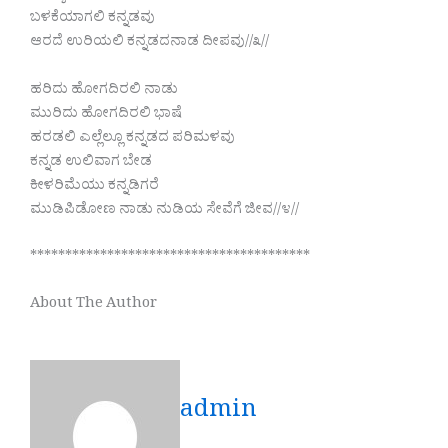
ಬಳಕೆಯಾಗಲಿ ಕನ್ನಡವು
ಆರದೆ ಉರಿಯಲಿ ಕನ್ನಡದನಾಡ ದೀಪವು//೩//
ಹರಿದು ಹೋಗದಿರಲಿ ನಾಡು
ಮುರಿದು ಹೋಗದಿರಲಿ ಭಾಷೆ
ಹರಡಲಿ ಎಲ್ಲೆಲ್ಲೂ ಕನ್ನಡದ ಪರಿಮಳವು
ಕನ್ನಡ ಉಲಿವಾಗ ಬೇಡ
ಕೀಳರಿಮೆಯು ಕನ್ನಡಿಗರೆ
ಮುಡಿಪಿಡೋಣ ನಾಡು ನುಡಿಯ ಸೇವೆಗೆ ಜೀವ//೪//
****************************************
About The Author
admin