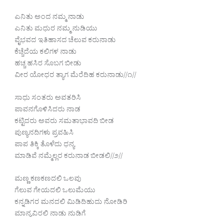
ಎನಿತು ಅಂದ ನಮ್ಮ ನಾಡು
ಎನಿತು ಮಧುರ ನಮ್ಮ ನುಡಿಯು
ವೈಭವದ ಇತಿಹಾಸದ ಚೆಲುವ ಕರುನಾಡು
ಕೆಚ್ಚೆದೆಯ ಕಲಿಗಳ ನಾಡು
ಹಚ್ಚ ಹಸಿರ ಸೊಬಗ ಬೀಡು
ವೀರ ಯೋಧರ ತ್ಯಾಗ ಮೆರೆದಿಹ ಕರುನಾಡು//೧//
ಸಾಧು ಸಂತರು ಅವತರಿಸಿ
ಪಾವನಗೊಳಿಸಿದರು ನಾಡ
ಕಟ್ಟಿದರು ಅವರು ಸಮತಾಭಾವದಿ ಬೀಡ
ಪುಣ್ಯನದಿಗಳು ಪ್ರವಹಿಸಿ
ಪಾಪ ತಿಕ್ಕಿ ತೊಳೆದು ಧನ್ಯ
ಮಾಡಿವೆ ನಮ್ಮೆಲ್ಲರ ಕರುನಾಡ ಬೀಡಲಿ//೨//
ಮಣ್ಣ ಕಣಕಣದಲಿ ಒಲವು
ಗೆಲುವ ಗೇಯದಲಿ ಒಲುಮೆಯು
ಕನ್ನಡಿಗರ ಮನದಲಿ ಮಿಡಿದಿಹುದು ನೋಡಿರಿ
ಮಾನ್ಯವಿರಲಿ ನಾಡು ನುಡಿಗೆ