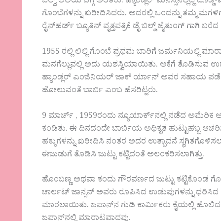
ಬಿಲ್ವ್ ಲಿಲಿಯ ಬಗ್ಗೆ ಅರಿತರು. ಹ್ಯಾಂಡ್ಲರ್ ಮನಸ್ಸಿನಲ್ಲಿದ್ದ 
ಗೊಂಬೆಗಳನ್ನು ಖರೀದಿಸಿದರು. ಅದರಲ್ಲಿ ಒಂದನ್ನು ತಮ್ಮ ಮಗಳಿ
ರೈನ್‌ಹರ್ಡ್ ಬ್ಯೂತಿನ್ ವೃತ್ತಪತ್ರಿಕೆ ಡೈ ಬಿಲ್ಡ್ ಜೈತುಂಗ್‌ ಗಾಗಿ ಬರ
1955 ರಲ್ಲಿ ಲಿಲ್ಲಿ ಗೊಂಬೆ ಪ್ರಥಮ ಬಾರಿಗೆ ಜರ್ಮನಿಯಲ್ಲಿ 
ಮನಗೆಲ್ಲುವಲ್ಲಿ ಅದು ಯಶಸ್ವಿಯಾಯಿತು. ಆಕೆಗೆ ತೊಡಿಸುವ ಉಡುಪು
ಹ್ಯಾಂಡ್ಲರ್ ಎಂಜಿನಿಯರ್ ಜಾಕ್ ರ್ಯಾನ್ ಅವರ ಸಹಾಯ ಪಡೆದ
ಹೋಲುವಂತೆ ಬಾರ್ಬಿ ಎಂಬ ಹೆಸರಿಟ್ಟರು.
9 ಮಾರ್ಚ್ , 1959ರಂದು ನ್ಯೂಯಾರ್ಕ್‌ನಲ್ಲಿ ನಡೆದ ಅಮೆರಿಕ
ಕಂಡಿತು. ಈ ದಿನದಂದೇ ಬಾರ್ಬಿಯ ಅಧಿಕೃತ ಹುಟ್ಟುಹಬ್ಬ ಆಚರಿಸಲಾಗ
ಹಕ್ಕುಗಳನ್ನು ಖರೀದಿಸಿ ನಂತರ ಅದರ ಉತ್ಪಾದನೆ ಸ್ಥಗಿತಗೊಳಿಸಲ
ಈಜುಡುಗೆ ತೊಡಿಸಿ ಜುಟ್ಟು ಕಟ್ಟಿದಂತೆ ಅಲಂಕರಿಸಲಾಗಿತ್ತು.
ಹೊಂಬಣ್ಣ ಅಥವಾ ಕಂದು ಗೌರವರ್ಣದ ಜುಟ್ಟು ಕಟ್ಟಿಕೊಂಡ ಗೊಂಬೆಗಳ
ಚಾರ್ಲಟ್ ಜಾನ್ಸನ್ ಅವರು ರೂಪಿಸಿದ ಉಡುಪುಗಳನ್ನು ಧರಿಸಿದ
ಮಾರಲಾಯಿತು. ಜಪಾನ್‌ನ ಗುಡಿ ಕಾರ್ಮಿಕರು ಕೈಯಲ್ಲಿ ಹೊಲಿದ
ಜಪಾನ್‌ನಲ್ಲಿ ಮಾರಾಟವಾದವು.