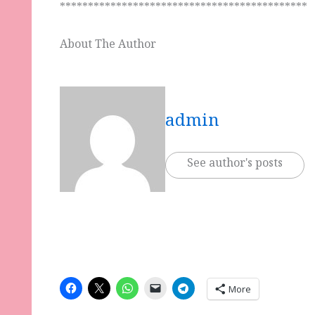
********************************************
About The Author
admin
See author's posts
More