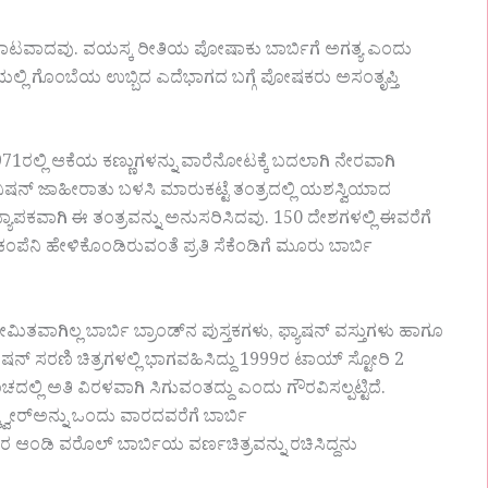
ಾಟವಾದವು. ವಯಸ್ಕ ರೀತಿಯ ಪೋಷಾಕು ಬಾರ್ಬಿಗೆ ಅಗತ್ಯ ಎಂದು
ೆಯಲ್ಲಿ ಗೊಂಬೆಯ ಉಬ್ಬಿದ ಎದೆಭಾಗದ ಬಗ್ಗೆ ಪೋಷಕರು ಅಸಂತೃಪ್ತಿ
ರಲ್ಲಿ ಆಕೆಯ ಕಣ್ಣುಗಳನ್ನು ವಾರೆನೋಟಕ್ಕೆ ಬದಲಾಗಿ ನೇರವಾಗಿ
 ಜಾಹೀರಾತು ಬಳಸಿ ಮಾರುಕಟ್ಟೆ ತಂತ್ರದಲ್ಲಿ ಯಶಸ್ವಿಯಾದ
ಪಕವಾಗಿ ಈ ತಂತ್ರವನ್ನು ಅನುಸರಿಸಿದವು. 150 ದೇಶಗಳಲ್ಲಿ ಈವರೆಗೆ
ೆನಿ ಹೇಳಿಕೊಂಡಿರುವಂತೆ ಪ್ರತಿ ಸೆಕೆಂಡಿಗೆ ಮೂರು ಬಾರ್ಬಿ
ವಾಗಿಲ್ಲ ಬಾರ್ಬಿ ಬ್ರಾಂಡ್‌ನ ಪುಸ್ತಕಗಳು, ಫ್ಯಾಷನ್ ವಸ್ತುಗಳು ಹಾಗೂ
್ ಸರಣಿ ಚಿತ್ರಗಳಲ್ಲಿ ಭಾಗವಹಿಸಿದ್ದು 1999ರ ಟಾಯ್ ಸ್ಟೋರಿ 2
ಂಚದಲ್ಲಿ ಅತಿ ವಿರಳವಾಗಿ ಸಿಗುವಂತದ್ದು ಎಂದು ಗೌರವಿಸಲ್ಪಟ್ಟಿದೆ.
್ವೇರ್‌ಅನ್ನು ಒಂದು ವಾರದವರೆಗೆ ಬಾರ್ಬಿ
ರ ಆಂಡಿ ವರೊಲ್ ಬಾರ್ಬಿಯ ವರ್ಣಚಿತ್ರವನ್ನು ರಚಿಸಿದ್ದನು