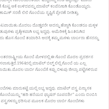
ದೊಡ್ಡ-ವಯಸ್ಸಿನ ಗೊಂಬೆಯಂತೆಯೇ ಇದ್ದುದನ್ನು ಕಂಡ ಹ್ಯಾಂಡ್ಲರ್ ಮೂರು
ಗೆ ಕೊಟ್ಟ ಆಕೆ ಉಳಿದವನ್ನು ಮಾಟೆಲ್ ಕಂಪೆನಿಗಾಗಿ ಕೊಂಡೊಯ್ದರು.
ೆದ ಕಾಮಿಕ್ ಸರಣಿ ಲಿಲಿ ಗೊಂಬೆಯ ಸೃಷ್ಟಿಗೆ ಪ್ರೇರಣೆ ನೀಡಿತ್ತು.
ಮಾರಾಟವಾಯಿತು.ಮೊದಲು ದೊಡ್ಡವರೇ ಅದನ್ನು ಹೆಚ್ಚಾಗಿ ಕೊಂಡರೂ ಮಕ್ಕಳ
ಗಳು ಪ್ರತ್ಯೇಕವಾಗಿ ಲಭ್ಯ ಇದ್ದವು. ಅಮೆರಿಕಕ್ಕೆ ಹಿಂತಿರುಗಿದ
ು ಹೊಸ ಗೊಂಬೆ ತಯಾರಿಸಿ ಅದಕ್ಕೆ ತಮ್ಮ ಮಗಳು ಬಾರ್ಬರಾ ಹೆಸರನ್ನು
 ಅಂತರರಾಷ್ಟ್ರೀಯ ಗೊಂಬೆ ಮೇಳದಲ್ಲಿ ಈ ಗೊಂಬೆ ಮೊದಲ ಪ್ರದರ್ಶನ
ುತ್ತಿದೆ.1964ರಲ್ಲಿ ಮಾಟೆಲ್ ಬಿಲ್ಡ್ ಲಿಲ್ಲಿ ಗೊಂಬೆ ಯ ಎಲ್ಲ
ಾಯಿತು.ಮೊದಲ ಬಾರ್ಬಿ ಗೊಂಬೆಗೆ ಕಪ್ಪು ಬಿಳುಪು ಜೀಬ್ರಾ ಪಟ್ಟಿಗಳಿರುವ
ು ಮಾರುಕಟ್ಟೆ ಯಲ್ಲಿ ಲಭ್ಯ ಇದ್ದವು. ಮಾಟೆಲ್ ವಸ್ತ್ರ ವಿನ್ಯಾಸಕ
 ಗೊಂಬೆಯನ್ನು “ಹದಿ ಹರೆಯದ ಫ್ಯಾಷನ್ ರೂಪದರ್ಶಿ” ಎಂದು ಬಿಂಬಿಸಿ
 ವಸ್ತ್ರಗಳನ್ನು ಧರಿಸುವ ಮೂಲಕ ಮೊದಲ ಬಾರ್ಬಿ ಗೊಂಬೆಗಳು