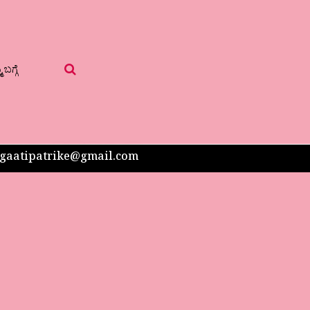
 ಬಗ್ಗೆ
 sangaatipatrike@gmail.com