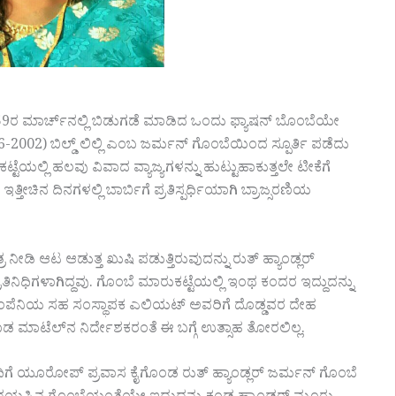
ರ ಮಾರ್ಚ್‌ನಲ್ಲಿ ಬಿಡುಗಡೆ ಮಾಡಿದ ಒಂದು ಫ್ಯಾಷನ್ ಬೊಂಬೆಯೇ
-2002) ಬಿಲ್ಡ್ ಲಿಲ್ಲಿ ಎಂಬ ಜರ್ಮನ್‌ ಗೊಂಬೆಯಿಂದ ಸ್ಪೂರ್ತಿ ಪಡೆದು
ಟೆಯಲ್ಲಿ ಹಲವು ವಿವಾದ ವ್ಯಾಜ್ಯಗಳನ್ನು ಹುಟ್ಟುಹಾಕುತ್ತಲೇ ಟೀಕೆಗೆ
ೀಚಿನ ದಿನಗಳಲ್ಲಿ ಬಾರ್ಬಿಗೆ ಪ್ರತಿಸ್ಪರ್ಧಿಯಾಗಿ ಬ್ರಾಜ್ಸರಣಿಯ
ೀಡಿ ಆಟ ಆಡುತ್ತ ಖುಷಿ ಪಡುತ್ತಿರುವುದನ್ನು ರುತ್ ಹ್ಯಾಂಡ್ಲರ್
ಿನಿಧಿಗಳಾಗಿದ್ದವು. ಗೊಂಬೆ ಮಾರುಕಟ್ಟೆಯಲ್ಲಿ ಇಂಥ ಕಂದರ ಇದ್ದುದನ್ನು
 ಕಂಪೆನಿಯ ಸಹ ಸಂಸ್ಥಾಪಕ ಎಲಿಯಟ್ ಅವರಿಗೆ ದೊಡ್ಡವರ ದೇಹ
ಮಾಟೆಲ್‌ನ ನಿರ್ದೇಶಕರಂತೆ ಈ ಬಗ್ಗೆ ಉತ್ಸಾಹ ತೋರಲಿಲ್ಲ.
ಂದಿಗೆ ಯೂರೋಪ್ ಪ್ರವಾಸ ಕೈಗೊಂಡ ರುತ್ ಹ್ಯಾಂಡ್ಲರ್ ಜರ್ಮನ್ ಗೊಂಬೆ