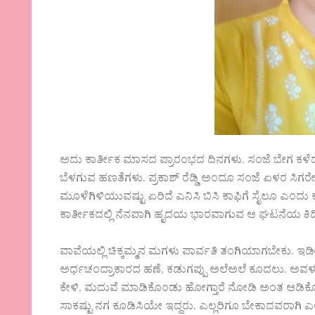
ಅದು ಕಾರ್ತೀಕ ಮಾಸದ ಪ್ರಾರಂಭದ ದಿನಗಳು. ಸಂಜೆ ಬೇಗ ಕಳೆದ
ಬೆಳಗುವ ಹಣತೆಗಳು. ಪ್ರಕಾಶ್ ರೆಡ್ಡಿ ಅಂದೂ ಸಂಜೆ ಏಳರ ಸಿಗರೇ
ಮೂಳೆಗಿಳಿಯುವಷ್ಟು ಏರಿದೆ ಎನಿಸಿ ಬಿಸಿ ಕಾಫಿಗೆ ಸೈಲೂ ಎಂದು 
ಕಾರ್ತೀಕದಲ್ಲಿ ನೆನಪಾಗಿ ಹೃದಯ ಭಾರವಾಗುವ ಆ ಘಟನೆಯ ಕಿಡಿ 
ವಾವೆಯಲ್ಲಿ ಚಿಕ್ಕಮ್ಮನ ಮಗಳು ಪಾರ್ವತಿ ತಂಗಿಯಾಗಬೇಕು. ಇಡೀ ನಮ್
ಅರ್ಧಚಂದ್ರಾಕಾರದ ಹಣೆ, ಕಡುಗಪ್ಪು ಅಲೆಅಲೆ ಕೂದಲು. ಅವಳು
ಕೇಳಿ, ಮದುವೆ ಮಾಡಿಕೊಂಡು ಹೋಗ್ತಾರೆ ನೋಡಿ ಅಂತ ಆಡಿಕೊಳ್ಳೋರು
ಸಾಕಷ್ಟು ನಗ ಕೂಡಿಸಿಯೇ ಇದ್ದರು. ಎಲ್ಲರಿಗೂ ಬೇಕಾದವರಾಗಿ ಎಲ್ಲರ 