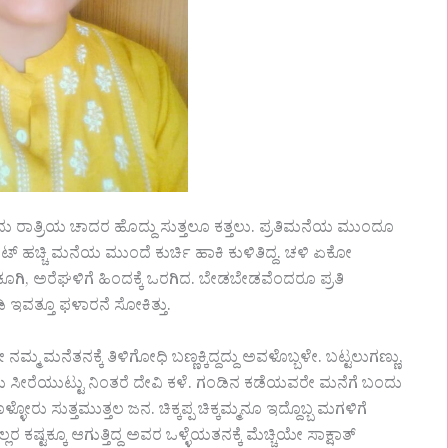
ು ರಾತ್ರಿಯ ಚಾದರ ಹೊದ್ದು ಸುತ್ತಲೂ ಕತ್ತಲು. ಪ್ರತಿಮನೆಯ ಮುಂದೂ
ಟ್ ಹಚ್ಚಿ ಮನೆಯ ಮುಂದೆ ಕುರ್ಚಿ ಹಾಕಿ ಕುಳಿತಿದ್ದ. ಚಳಿ ಏಕೋ
ಕೂಗಿ, ಅರೆಘಳಿಗೆ ಹಿಂದಕ್ಕೆ ಒರಗಿದ. ಬೇಡಬೇಡವೆಂದರೂ ಪ್ರತಿ
ಇವತ್ತೂ ಫಳಾರನೆ ಸೋಕಿತ್ತು.
ಮ ಮನೆತನಕ್ಕೆ ತಿಳಿಗೋಧಿ ಬಣ್ಣಕ್ಕಿದ್ದದ್ದು ಅವಳೊಬ್ಬಳೇ. ಬಟ್ಟಲುಗಣ್ಣು,
 ಸೀರೆಯುಟ್ಟು ನಿಂತರೆ ದೇವಿ ಕಳೆ. ಗಂಡಿನ ಕಡೆಯವರೇ ಮನೆಗೆ ಬಂದು
 ಸುತ್ತಮುತ್ತಲ ಜನ. ಚಿಕ್ಕಪ್ಪ ಚಿಕ್ಕಮ್ಮನೂ ಇದ್ದೊಬ್ಬ ಮಗಳಿಗೆ
ಕಷ್ಟಕ್ಕೂ ಆಗುತ್ತಿದ್ದ ಅವರ ಒಳ್ಳೆಯತನಕ್ಕೆ ಮೆಚ್ಚಿಯೇ ಸಾಕ್ಷಾತ್