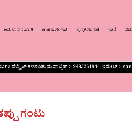
ಅನುವಾದ ಸಂಗಾತಿ
ಅಂಕಣ ಸಂಗಾತಿ
ಪುಸ್ತಕ ಸಂಗಾತಿ
ಇತರೆ
ನಮ್ಮ
ಂಗತಿ ವೆಬ್ಸೈಟ್ ಕಳಿಸಬಹುದು ವಾಟ್ಸಪ್‌ :- 9483261944, ಇಮೇಲ್ :-
ಪ್ಪು ಗಂಟು