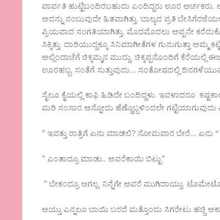
ಪಾರ್ವತಿ ಹುಟ್ಟಿಬಂದಿರಬಹುದು ಎಂದಿದ್ದರು ಊರ ಅರ್ಚಕರು. ಅ
ಅದನ್ನು ನಂಬುವುದೇ ಹಿತವಾಗಿತ್ತು. ಬಾಲ್ಯದ ಪ್ರತಿ ಬೇಸಿಗೆ
ಪ್ರಿಯವಾದ ಸಂಗತಿಯಾಗಿತ್ತು. ಮೊದಮೊದಲು ಅಪ್ಪನೇ ಕರೆದುಕೊಂಡು
ಸಿಕ್ಕಿತ್ತು. ದಾರಿಯುದ್ದಕ್ಕೂ ಸಿನಿಮಾಗೀತೆಗಳ ಗುನುಗುತ್ತಾ ಅಮ್ಮ
ಅಲ್ಲಿಂದಾಚೆಗೆ ಚಿಕ್ಕಮ್ಮನ ಮುದ್ದು. ಚಿಕ್ಕಪ್ಪನೊಂದಿಗೆ ಕೆರ
ಊರಹಬ್ಬ, ಸಂತೆಗೆ ಸುತ್ತುವುದು… ಸಂತೋಷದಲ್ಲಿ ದಿನಗಳೆಯುವು
ಸೈಲೂ ಕೈಯಲ್ಲಿ ಕಾಫಿ ಹಿಡಿದೇ ಬಂದಿದ್ದಳು. ಇವಳಾದರೂ ಕಷ್ಟಕಾಲದ
ಮರಿ ಸಂಸಾರ ಅನ್ನೋದು ಹೆಣ್ಣೊಬ್ಬಳಿಂದಲೇ ಗಟ್ಟಿಯಾಗುವುದ
” ಇವತ್ತು ರಾತ್ರಿಗೆ ಏನು ಮಾಡಲಿ? ಸೋಮವಾರ ಬೇರೆ… ಏನು “
” ಎಂತಾದ್ರೂ ಮಾಡು.. ಅವರೆಕಾಯಿ ಬಿಟ್ಟು”
” ಬೇಕಂದ್ರೂ ಆಗಲ್ಲ. ನಿನ್ನೆಗೇ ಅವರೆ ಮುಗಿದಾಯ್ತು. ಟೊಮೇಟೋ
ಆಯ್ತು ಎನ್ನಲೂ ಬಾಯಿ ಬರದೆ ಮತ್ತೊಂದು ಸಿಗರೇಟು ಹಚ್ಚಿ ಆಕ