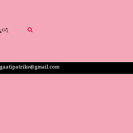
 ಬಗ್ಗೆ
 sangaatipatrike@gmail.com