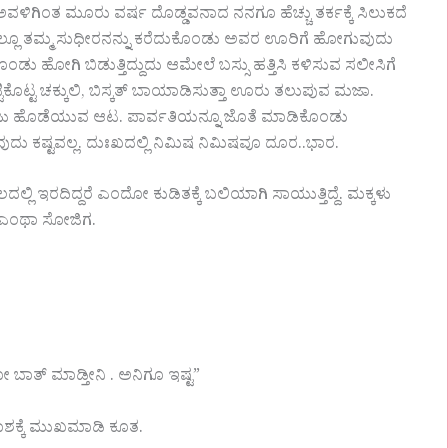
ವಳಿಗಿಂತ ಮೂರು ವರ್ಷ ದೊಡ್ಡವನಾದ ನನಗೂ ಹೆಚ್ಚು ತರ್ಕಕ್ಕೆ ಸಿಲುಕದೆ
ರಜೆಯಲ್ಲೂ ತಮ್ಮ ಸುಧೀರನನ್ನು ಕರೆದುಕೊಂಡು ಅವರ ಊರಿಗೆ ಹೋಗುವುದು
 ಹೋಗಿ ಬಿಡುತ್ತಿದ್ದುದು ಆಮೇಲೆ ಬಸ್ಸು ಹತ್ತಿಸಿ ಕಳಿಸುವ ಸಲೀಸಿಗೆ
 ಕಟ್ಟಿಕೊಟ್ಟ ಚಕ್ಕುಲಿ, ಬಿಸ್ಕತ್ ಬಾಯಾಡಿಸುತ್ತಾ ಊರು ತಲುಪುವ ಮಜಾ.
ೆಯಲ್ಲಿ ಈಜು ಹೊಡೆಯುವ ಆಟ. ಪಾರ್ವತಿಯನ್ನೂ ಜೊತೆ ಮಾಡಿಕೊಂಡು
ದು ಕಷ್ಟವಲ್ಲ. ದುಃಖದಲ್ಲಿ ನಿಮಿಷ ನಿಮಿಷವೂ ದೂರ..ಭಾರ.
ಲ್ಲಿ ಇರದಿದ್ದರೆ ಎಂದೋ ಕುಡಿತಕ್ಕೆ ಬಲಿಯಾಗಿ ಸಾಯುತ್ತಿದ್ದೆ. ಮಕ್ಕಳು
ು ಎಂಥಾ ಸೋಜಿಗ.
 ಬಾತ್ ಮಾಡ್ತೀನಿ . ಅನಿಗೂ ಇಷ್ಟ”
ಾಶಕ್ಕೆ ಮುಖಮಾಡಿ ಕೂತ.