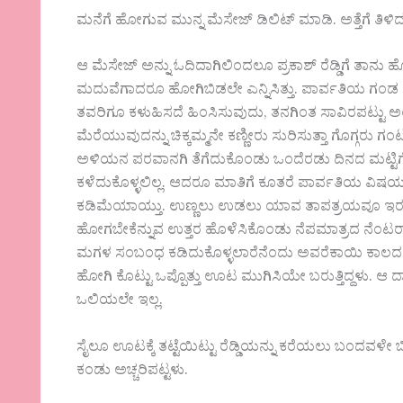
ಮನೆಗೆ ಹೋಗುವ ಮುನ್ನ ಮೆಸೇಜ್ ಡಿಲಿಟ್ ಮಾಡಿ. ಅತ್ತೆಗೆ ತಿಳಿ
ಆ ಮೆಸೇಜ್ ಅನ್ನು ಓದಿದಾಗಿಲಿಂದಲೂ ಪ್ರಕಾಶ್ ರೆಡ್ಡಿಗೆ ತಾ
ಮದುವೆಗಾದರೂ ಹೋಗಿಬಿಡಲೇ ಎನ್ನಿಸಿತ್ತು. ಪಾರ್ವತಿಯ ಗಂಡ ನ
ತವರಿಗೂ ಕಳುಹಿಸದೆ ಹಿಂಸಿಸುವುದು, ತನಗಿಂತ ಸಾವಿರಪಟ್ಟು ಅ
ಮೆರೆಯುವುದನ್ನು ಚಿಕ್ಕಮ್ಮನೇ ಕಣ್ಣೀರು ಸುರಿಸುತ್ತಾ ಗೊಗ್ಗರು ಗ
ಅಳಿಯನ ಪರವಾನಗಿ ತೆಗೆದುಕೊಂಡು ಒಂದೆರಡು ದಿನದ ಮಟ್ಟಿಗೆ ಹೋಗಿ
ಕಳೆದುಕೊಳ್ಳಲಿಲ್ಲ. ಆದರೂ ಮಾತಿಗೆ ಕೂತರೆ ಪಾರ್ವತಿಯ ವಿಷ
ಕಡಿಮೆಯಾಯ್ತು. ಉಣ್ಣಲು ಉಡಲು ಯಾವ ತಾಪತ್ರಯವೂ ಇರದ
ಹೋಗಬೇಕೆನ್ನುವ ಉತ್ತರ ಹೊಳೆಸಿಕೊಂಡು ನೆಪಮಾತ್ರದ ನೆಂಟರಾಗಿ
ಮಗಳ ಸಂಬಂಧ ಕಡಿದುಕೊಳ್ಳಲಾರೆನೆಂದು ಅವರೆಕಾಯಿ ಕಾಲದಲ್ಲಿ 
ಹೋಗಿ ಕೊಟ್ಟು ಒಪ್ಪೊತ್ತು ಊಟ ಮುಗಿಸಿಯೇ ಬರುತ್ತಿದ್ದಳು. ಆ ದಾ
ಒಲಿಯಲೇ ಇಲ್ಲ.
ಸೈಲೂ ಊಟಕ್ಕೆ ತಟ್ಟೆಯಿಟ್ಟು ರೆಡ್ಡಿಯನ್ನು ಕರೆಯಲು ಬಂದವಳೇ ಬೀ
ಕಂಡು ಅಚ್ಚರಿಪಟ್ಟಳು.