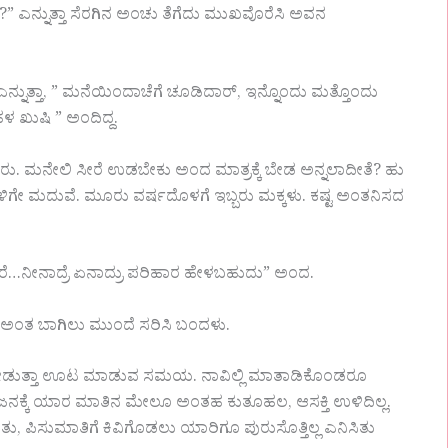
್ವಾ?” ಎನ್ನುತ್ತಾ ಸೆರಗಿನ ಅಂಚು ತೆಗೆದು ಮುಖವೊರೆಸಿ ಅವನ
ನ್ನುತ್ತಾ, ” ಮನೆಯಿಂದಾಚೆಗೆ ಚೂಡಿದಾರ್, ಇನ್ನೊಂದು ಮತ್ತೊಂದು
ಳ ಖುಷಿ ” ಅಂದಿದ್ದ.
ವರು. ಮನೇಲಿ ಸೀರೆ ಉಡಬೇಕು ಅಂದ ಮಾತ್ರಕ್ಕೆ ಬೇಡ ಅನ್ನಲಾದೀತೆ? ಹು
ಿಗೇ ಮದುವೆ. ಮೂರು ವರ್ಷದೊಳಗೆ ಇಬ್ಬರು ಮಕ್ಕಳು. ಕಷ್ಟ ಅಂತನಿಸದ
ದರೆ…ನೀನಾದ್ರೆ ಏನಾದ್ರು ಪರಿಹಾರ ಹೇಳಬಹುದು” ಅಂದ.
ಬಂದೆ ಅಂತ ಬಾಗಿಲು ಮುಂದೆ ಸರಿಸಿ ಬಂದಳು.
ವಿ ನೋಡುತ್ತಾ ಊಟ ಮಾಡುವ ಸಮಯ. ನಾವಿಲ್ಲಿ ಮಾತಾಡಿಕೊಂಡರೂ
ಗ ಜನಕ್ಕೆ ಯಾರ ಮಾತಿನ ಮೇಲೂ ಅಂತಹ ಕುತೂಹಲ, ಆಸಕ್ತಿ ಉಳಿದಿಲ್ಲ.
ು, ಪಿಸುಮಾತಿಗೆ ಕಿವಿಗೊಡಲು ಯಾರಿಗೂ ಪುರುಸೊತ್ತಿಲ್ಲ ಎನಿಸಿತು