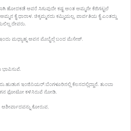
ಾಗಿ ಹೋದಕಡೆ ಅವರೆ ಸಿಗುವುದೇ ಕಷ್ಟ ಅಂತ ಅಮ್ಮನೇ ಕೆಜಿಗಟ್ಟಲೆ
.ಅಮ್ಮನ ಕೈ ಧಾರಾಳ. ಚಿಕ್ಕಮ್ಮನದು ಕಮ್ಮಿಯಲ್ಲ. ಪಾರ್ವತಿಯ ಕೈ ಎಂತದ್ದು
ಲಿಲ್ಲ ದೇವರು.
ಣ ಇಂದು ಮಧ್ಯಾಹ್ನ ಅವನ ಮೊಬೈಲ್ಗೆ ಬಂದ ಮೆಸೇಜ್.
ು ಭಾವಿಸುವೆ.
ರು.ಹುಡುಗ ಇಂಜಿನಿಯರ್.ಬೆಂಗಳೂರಿನಲ್ಲಿ ಕೆಲಸದಲ್ಲಿದ್ದಾನೆ. ತುಂಬಾ
ುಡುಗನ ಫೋಟೋ ಕಳಿಸಿರುವೆ ನೋಡಿ.
ೇಮ ಆಶೀರ್ವಾದವನ್ನು ಕೋರುವ,