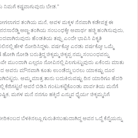
ದು ನಿಮಗೆ ಕಷ್ಟವಾಗುವುದು ಬೇಡ.”
ನು ಹೋಗಲಾಗದ ತಂಗಿಯ ಮನೆ, ಅವಳ ಮಕ್ಕಳ ನೆನಪಾಗಿ ಕಡೇಪಕ್ಷ ಈ
ರಸಾರೆಡ್ಡಿ ಅಣ್ಣ-ತಂಗಿಯ ಸಂಬಂಧಕ್ಕೇ ಅಪಾರ್ಥ ಹಚ್ಚಿ ಹಂಗಿಸುವುದು,
ಂದವಾಗಿರುವುದು ಹೆಂಡತಿಯ ತಪ್ಪು ಎಂದೇ ಭಾವಿಸಿ ವಿಕೃತಿ
ಂಟಲಿನಲ್ಲಿ ಹೇಳಿ ರೋದಿಸಿದ್ದಳು. ವರ್ಷಕ್ಕೋ ಎರಡು ವರ್ಷಕ್ಕೋ ಒಮ್ಮೆ
 ನೋಡಿ ಬರುತ್ತಿದ್ದ ಚಿಕ್ಕಮ್ಮ ಚಿಕ್ಕಪ್ಪ ನಮ್ಮ ಸಂಬಂಧವನ್ನು
ಯವೇ ಮುಂದಾಗಿ ಎಲ್ಲರೂ ನೋವಿನಲ್ಲಿ ವಿಲಗುಟ್ಟುವುದು ಏಕೆಂದು ಮಾತು
 ಅವರು ಮೌನವಾಗಿ ಕೂತು ಉಂಡೆದ್ದು ಬರಲು ಯಾಕಷ್ಟು ದೂರ
ಬಿಟ್ಟರು. ಅಮ್ಮ ಮಾತ್ರ ತಾನು ಬದುಕಿರುವಷ್ಟು ದಿನ ಯಾರಿಗೂ ಹೆದರಿ
ಕೆಜಿಗಟ್ಟಲೆ ಅವರೆ ಬಿಡಿಸಿ ಗಂಟುಕಟ್ಟಿಕೊಂಡು ಪಾರ್ವತಿಯ ಮನೆಗೆ
ಷ್ಟಿಕ, ಮಗಳ ಮನೆ ನನಗೂ ಹಕ್ಕಿದೆ ಎನ್ನುವ ಧೈರ್ಯ ಚಿಕ್ಕಮ್ಮನಿಗೆ
ದಿಕಂಬದ ಬೆಳಕಿನಲ್ಲೂ ಗುರುತಿಸಬಹುದಾಗಿದ್ದ ಅವನ ಒದ್ದೆ ಕೆನ್ನೆಯನ್ನು