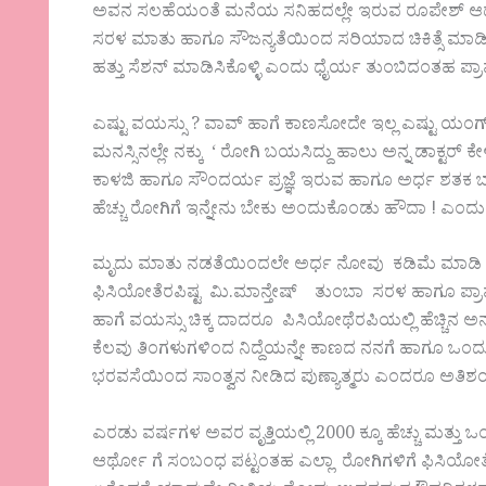
ಅವನ ಸಲಹೆಯಂತೆ ಮನೆಯ ಸನಿಹದಲ್ಲೇ ಇರುವ ರೂಪೇಶ್ ಆರ್ಥೋ
ಸರಳ ಮಾತು ಹಾಗೂ ಸೌಜನ್ಯತೆಯಿಂದ ಸರಿಯಾದ ಚಿಕಿತ್ಸೆ ಮಾಡಿಸ್ಕ
ಹತ್ತು ಸೆಶನ್ ಮಾಡಿಸಿಕೊಳ್ಳಿ ಎಂದು ಧೈರ್ಯ ತುಂಬಿದಂತಹ ಪ್ರಾ
ಎಷ್ಟು ವಯಸ್ಸು ? ವಾವ್ ಹಾಗೆ ಕಾಣಸೋದೇ ಇಲ್ಲ ಎಷ್ಟು ಯಂಗ್ 
ಮನಸ್ಸಿನಲ್ಲೇ ನಕ್ಕು ‘ ರೋಗಿ ಬಯಸಿದ್ದು ಹಾಲು ಅನ್ನ ಡಾಕ್ಟರ್ ಕೇ
ಕಾಳಜಿ ಹಾಗೂ ಸೌಂದರ್ಯ ಪ್ರಜ್ಞೆ ಇರುವ ಹಾಗೂ ಅರ್ಧ ಶತಕ ಬ
ಹೆಚ್ಚು ರೋಗಿಗೆ ಇನ್ನೇನು ಬೇಕು ಅಂದುಕೊಂಡು ಹೌದಾ ! ಎಂದು ಅಚ
ಮೃದು ಮಾತು ನಡತೆಯಿಂದಲೇ ಅರ್ಧ ನೋವು ಕಡಿಮೆ ಮಾಡಿ ಗೆಳೆಯರ
ಫಿಸಿಯೋತೆರಪಿಷ್ಟ ಮಿ.ಮಾನ್ತೇಷ್ ತುಂಬಾ ಸರಳ ಹಾಗೂ ಪ್ರಾಮಾಣಿಕ
ಹಾಗೆ ವಯಸ್ಸು ಚಿಕ್ಕ ದಾದರೂ ಪಿಸಿಯೋಥೆರಪಿಯಲ್ಲಿ ಹೆಚ್ಚಿನ ಅನುಭವ
ಕೆಲವು ತಿಂಗಳುಗಳಿಂದ ನಿದ್ದೆಯನ್ನೇ ಕಾಣದ ನನಗೆ ಹಾಗೂ ಒಂದು 
ಭರವಸೆಯಿಂದ ಸಾಂತ್ವನ ನೀಡಿದ ಪುಣ್ಯಾತ್ಮರು ಎಂದರೂ ಅತಿಶಯೋಕ
ಎರಡು ವರ್ಷಗಳ ಅವರ ವೃತ್ತಿಯಲ್ಲಿ 2000 ಕ್ಕೂ ಹೆಚ್ಚು ಮತ್ತು 
ಆರ್ಥೋ ಗೆ ಸಂಬಂಧ ಪಟ್ಟಂತಹ ಎಲ್ಲಾ ರೋಗಿಗಳಿಗೆ ಫಿಸಿಯೋ