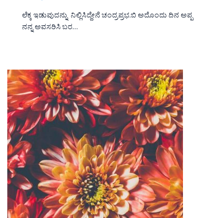
ಲೆಕ್ಕ ಇಡುವುದನ್ನು ನಿಲ್ಲಿಸಿದ್ದೇನೆ ಚಂದ್ರಪ್ರಭ.ಬಿ ಅದೊಂದು ದಿನ ಅಪ್ಪ
ನನ್ನ ಅವಸರಿಸಿ ಬರ…