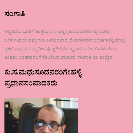
ಸಂಗಾತಿ
ಕನ್ನಡದ ಓದುಗರಿಗೆ ಉತ್ತಮವಾದ ಎಲ್ಲ ಪ್ರಕಾರದ ಬರಹಳನ್ನು ಓದಲು
ಒದಗಿಸುವುದು ನಮ್ಮ ಗುರಿ. ಜನಪರವಾದ, ಜೀವಪರವಾದ ಬರಹಗಳನ್ನು ಮಾತ್ರ
ಪ್ರಕಟಿಸುವುದು ನಮ್ಮ ನಿಲುವು. ಪ್ರತಿಭೆಯಿದ್ದೂ ಎಲೆಮರೆಕಾಯಿಗಳಂತಿರುವ
ಉತ್ತಮ ಬರಹಗಾರರಿಗೆ ವೇದಿಕೆಒದಗಿಸುವುದು ʼಸಂಗಾತಿʼಯ ಉದ್ದೇಶ.
ಕು.ಸ.ಮಧುಸೂದನರಂಗೇಹಳ್ಳಿ
ಪ್ರಧಾನಸಂಪಾದಕರು