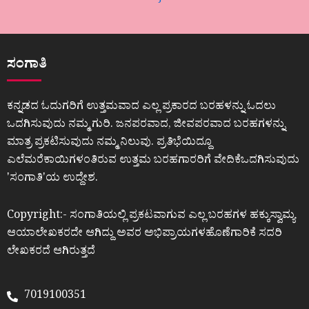
ಸಂಗಾತಿ
ಕನ್ನಡದ ಓದುಗರಿಗೆ ಉತ್ತಮವಾದ ಎಲ್ಲ ಪ್ರಕಾರದ ಬರಹಳನ್ನು ಓದಲು
ಒದಗಿಸುವುದು ನಮ್ಮ ಗುರಿ. ಜನಪರವಾದ, ಜೀವಪರವಾದ ಬರಹಗಳನ್ನು
ಮಾತ್ರ ಪ್ರಕಟಿಸುವುದು ನಮ್ಮ ನಿಲುವು. ಪ್ರತಿಭೆಯಿದ್ದೂ
ಎಲೆಮರೆಕಾಯಿಗಳಂತಿರುವ ಉತ್ತಮ ಬರಹಗಾರರಿಗೆ ವೇದಿಕೆಒದಗಿಸುವುದು
ʼಸಂಗಾತಿʼಯ ಉದ್ದೇಶ.
Copyright:- ಸಂಗಾತಿಯಲ್ಲಿ ಪ್ರಕಟವಾಗುವ ಎಲ್ಲ ಬರಹಗಳ ಹಕ್ಕುಸ್ವಾಮ್ಯ
ಆಯಾಲೇಖಕರದೇ ಆಗಿದ್ದು ಅವರ ಅಭಿಪ್ರಾಯಗಳಹೊಣೆಗಾರಿಕೆ ಸದರಿ
ಲೇಖಕರದೆ ಆಗಿರುತ್ತದೆ
7019100351