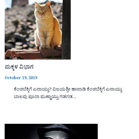
ಮಕ್ಕಳ ವಿಭಾಗ
October 19, 2019
ಕೆಂಚಬೆಕ್ಕಿಗೆ ಏನಾಯ್ತು? ವಿಜಯಶ್ರೀ ಹಾಲಾಡಿ ಕೆಂಚಬೆಕ್ಕಿಗೆ ಏನಾಯ್ತು
ಬಾಲವು ಪೂರಾ ಮಣ್ಣಾಯ್ತು ಗಡಗಡ…