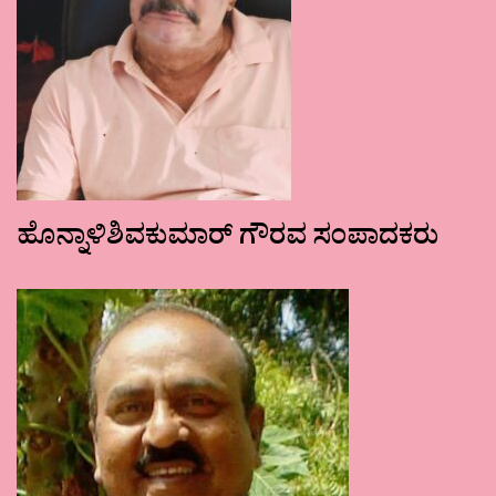
ಹೊನ್ನಾಳಿಶಿವಕುಮಾರ್ ಗೌರವ ಸಂಪಾದಕರು