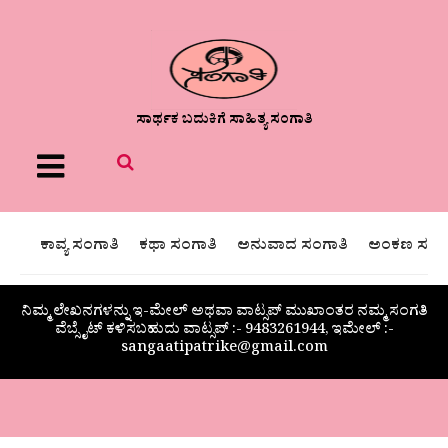
ಸಾರ್ಥಕ ಬದುಕಿಗೆ ಸಾಹಿತ್ಯ ಸಂಗಾತಿ
Menu
ಕಾವ್ಯ ಸಂಗಾತಿ
ಕಥಾ ಸಂಗಾತಿ
ಅನುವಾದ ಸಂಗಾತಿ
ಅಂಕಣ ಸಂಗಾ
ನಿಮ್ಮ ಲೇಖನಗಳನ್ನು ಇ-ಮೇಲ್ ಅಥವಾ ವಾಟ್ಸಪ್ ಮುಖಾಂತರ ನಮ್ಮ ಸಂಗತಿ
ವೆಬ್ಸೈಟ್ ಕಳಿಸಬಹುದು ವಾಟ್ಸಪ್‌ :- 9483261944, ಇಮೇಲ್ :-
sangaatipatrike@gmail.com