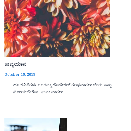
ಕಾವ್ಯಯಾನ
October 19, 2019
ಹೂ ಕವಿತೆಗಳು. ರಂಗಮ್ಮ ಹೊದೇಕಲ್ ಗಂಧವಾಗಲು ಬೇರು ಎಷ್ಟು
ನೋಯಬೇಕೋ.. ಘಮ ವಾಗಲು…