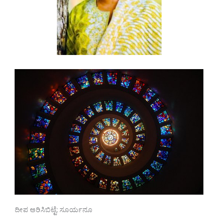
ದೀಪ ಆರಿಸಿಬಿಟ್ಟೆ; ಸೂರ್ಯನೂ