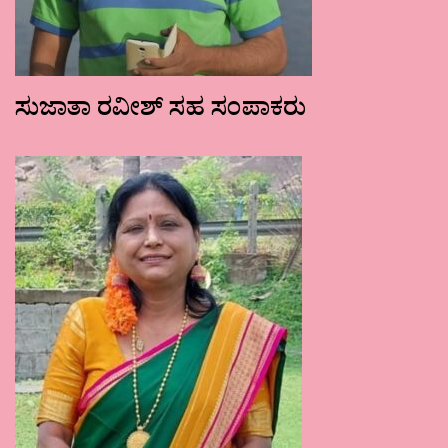
ಸುಜಾತಾ ರವೀಶ್ ಸಹ ಸಂಪಾಕರು