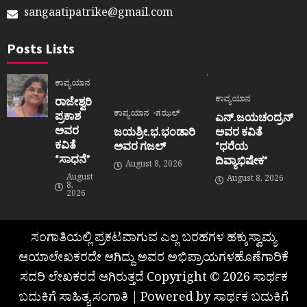
sangaatipatrike@gmail.com
Posts Lists
ಕಾವ್ಯಯಾನ
ಕಾವ್ಯಯಾನ
ರಾಜೇಶ್ವರಿ
ಕಾವ್ಯಯಾನ
ಗಝಲ್
ಪ್ರಕಾಶ
ಎನ್.ಜಯಚಂದ್ರನ್
ಅವರ
ಜಯಶ್ರೀ.ಭ.ಭಂಡಾರಿ
ಅವರ ಕವಿತೆ
ಕವಿತೆ
ಅವರ ಗಜಲ್
“ಧರೆಯ
“ಸಾಧನೆ”
ದಿವ್ಯಾಭಿಷೇಕ”
August 8, 2026
August
August 8, 2026
8,
2026
ಸಂಗಾತಿಯಲ್ಲಿ ಪ್ರಕಟವಾಗುವ ಎಲ್ಲ ಬರಹಗಳ ಹಕ್ಕುಸ್ವಾಮ್ಯ
ಆಯಾಲೇಖಕರದೇ ಆಗಿದ್ದು ಅವರ ಅಭಿಪ್ರಾಯಗಳಹೊಣೆಗಾರಿಕೆ
ಸದರಿ ಲೇಖಕರದೆ ಆಗಿರುತ್ತದೆ Copyright © 2026 ಸಾರ್ಥಕ
ಬದುಕಿಗೆ ಸಾಹಿತ್ಯ ಸಂಗಾತಿ | Powered by ಸಾರ್ಥಕ ಬದುಕಿಗೆ