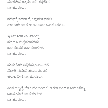
ಮುಳುಗಿದ. ಕತ್ತಲೆಂದರೆ- ಕತ್ತಲೀಗ
ಒಳಹೊರಗೂ..
ಮೌನಕ್ಕೆ ಶರಣಾದೆ, ಕಿವುಡುತನದಲಿ.
ಶಾಂತಿಯೆಂದರೆ ಶಾಂತಿಯೀಗ ಒಳಹೊರಗೂ..
ಇತಿಮಿತಿಗಳ ಅರಿವಾಯ್ತು,
ನನ್ನದೂ ಮತ್ತವರಿವರದು.
ಜಾಗರೆಂದರೆ ಜಾಗರೂಕಳೀಗ.
ಒಳಹೊರಗೂ..
ಮಮತೆಯ ಕಣ್ತೆರೆದು, ಒಲವಿನಲಿ
ನೋಡಿ ನುಡಿದೆ. ಹರುಷವೆಂದರೆ
ಹರುಷವೀಗ. ಒಳಹೊರಗೂ..
ದೀಪ ಹಚ್ಚಿಟ್ಟೆ, ಬೆಳಕ ಹಂಬಲದಲಿ. ಇರುಳಿನಿಂದ ಸೂರ್ಯನೆದ್ದು
ಬಂದ. ಬೆಳಕೆಂದರೆ ಬೆಳಕೀಗ
ಒಳಹೊರಗೂ..