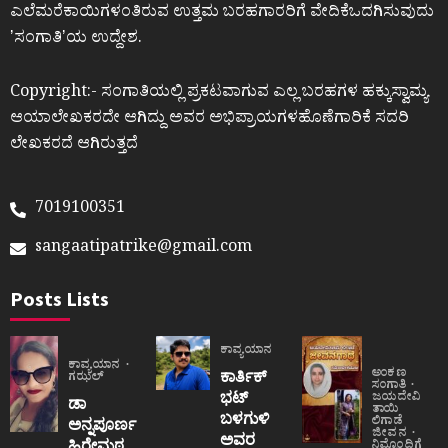
ಎಲೆಮರೆಕಾಯಿಗಳಂತಿರುವ ಉತ್ತಮ ಬರಹಗಾರರಿಗೆ ವೇದಿಕೆಒದಗಿಸುವುದು
ʼಸಂಗಾತಿʼಯ ಉದ್ದೇಶ.
Copyright:- ಸಂಗಾತಿಯಲ್ಲಿ ಪ್ರಕಟವಾಗುವ ಎಲ್ಲ ಬರಹಗಳ ಹಕ್ಕುಸ್ವಾಮ್ಯ
ಆಯಾಲೇಖಕರದೇ ಆಗಿದ್ದು ಅವರ ಅಭಿಪ್ರಾಯಗಳಹೊಣೆಗಾರಿಕೆ ಸದರಿ
ಲೇಖಕರದೆ ಆಗಿರುತ್ತದೆ
7019100351
sangaatipatrike@gmail.com
Posts Lists
ಕಾವ್ಯಯಾನ
ಕಾವ್ಯಯಾನ
ಅಂಕಣ
ಕಾರ್ತಿಕ್
ಗಝಲ್
ಸಂಗಾತಿ
ಭಟ್
ಜಯದೇವಿ
ಡಾ
ತಾಯಿ
ಬಳಗುಳಿ
ಲಿಗಾಡೆ
ಅನ್ನಪೂರ್ಣ
ಜೀವನ
ಅವರ
ಹಿರೇಮಠ
ನಿಮ್ಮೊಂದಿಗೆ