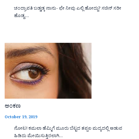
ಚಂದ್ರಾವತಿ ಬಡ್ಡಡ್ಕ ನಾನು- ಛೇ ನೀವು ಎಲ್ಲಿ ಹೋದ್ದು? ಸಚಿನ್ ಸರೀ
ಹೊಡ್ದ,…
ಅಂಕಣ
October 19, 2019
ನೋಟ! ಕಮಲಾ ಹೆಮ್ಮಿಗೆ ಮೂರು ಬೆಟ್ಟದ ತಪ್ಪಲ ಮದ್ಯದಲ್ಲಿ ಆಡುವ
ಹಿಡಿದು ಮೇಯಿಸುತ್ತಿರಲಾಗಿ…