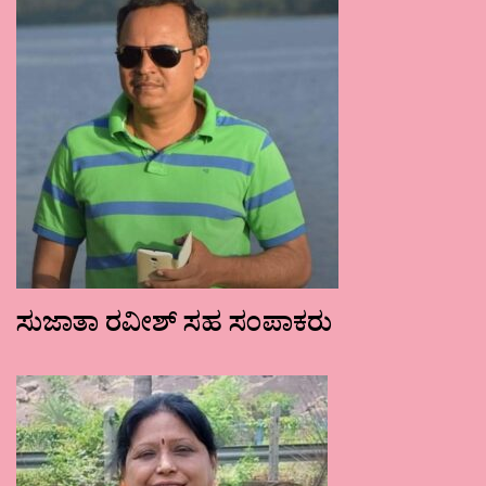
ಸುಜಾತಾ ರವೀಶ್ ಸಹ ಸಂಪಾಕರು