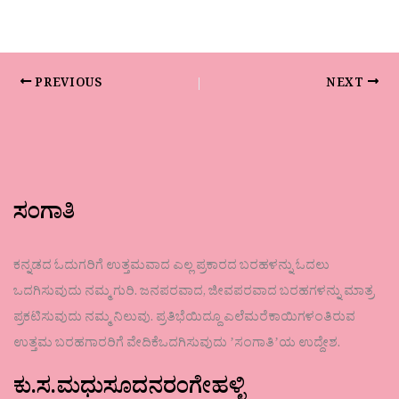
PREVIOUS
NEXT
ಸಂಗಾತಿ
ಕನ್ನಡದ ಓದುಗರಿಗೆ ಉತ್ತಮವಾದ ಎಲ್ಲ ಪ್ರಕಾರದ ಬರಹಳನ್ನು ಓದಲು
ಒದಗಿಸುವುದು ನಮ್ಮ ಗುರಿ. ಜನಪರವಾದ, ಜೀವಪರವಾದ ಬರಹಗಳನ್ನು ಮಾತ್ರ
ಪ್ರಕಟಿಸುವುದು ನಮ್ಮ ನಿಲುವು. ಪ್ರತಿಭೆಯಿದ್ದೂ ಎಲೆಮರೆಕಾಯಿಗಳಂತಿರುವ
ಉತ್ತಮ ಬರಹಗಾರರಿಗೆ ವೇದಿಕೆಒದಗಿಸುವುದು ʼಸಂಗಾತಿʼಯ ಉದ್ದೇಶ.
ಕು.ಸ.ಮಧುಸೂದನರಂಗೇಹಳ್ಳಿ