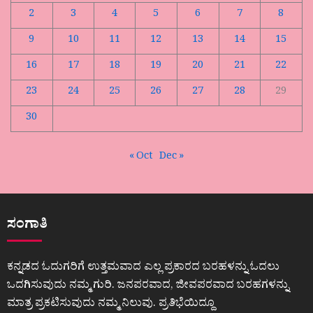
2
3
4
5
6
7
8
9
10
11
12
13
14
15
16
17
18
19
20
21
22
23
24
25
26
27
28
29
30
« Oct
Dec »
ಸಂಗಾತಿ
ಕನ್ನಡದ ಓದುಗರಿಗೆ ಉತ್ತಮವಾದ ಎಲ್ಲ ಪ್ರಕಾರದ ಬರಹಳನ್ನು ಓದಲು
ಒದಗಿಸುವುದು ನಮ್ಮ ಗುರಿ. ಜನಪರವಾದ, ಜೀವಪರವಾದ ಬರಹಗಳನ್ನು
ಮಾತ್ರ ಪ್ರಕಟಿಸುವುದು ನಮ್ಮ ನಿಲುವು. ಪ್ರತಿಭೆಯಿದ್ದೂ