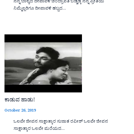
ನನ್ನ ಬಾಲ್ಯದ ದೀಪಾವಳಿ ಚಂದ್ರಾವತಿ ಬಡ್ಡಡ್ಕ ನನ್ನ ಪ್ರೀತಿಯ
ನಿಮ್ಮೆಲ್ಲರಿಗೂ ದೀಪಾವಳಿ ಹಬ್ಬದ…
ಕಾಡುವ ಹಾಡು!
October 26, 2019
ಒಲವೇ ಜೀವನ ಸಾಕ್ಷಾತ್ಕಾರ ಸುಜಾತ ರವೀಶ್ ಒಲವೇ ಜೀವನ
ಸಾಕ್ಷಾತ್ಕಾರ ಒಲವೇ ಮರೆಯದ…