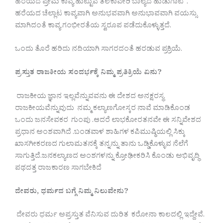
ಹರೆಯದ ಪ್ರೇಮ ಕಾವ್ಯ ಹುಟ್ಟುವ ತಲಕಾವೇರಿ ಬಾಲ್ಯದ ಹುಡುಗಾಟ .
ಹರೆಯದ ಚೆಲ್ಲಾಟ ಕಾವ್ಯವಾಗಿ ಅನುಭವವಾಗಿ ಅನುಭಾವವಾಗಿ ವಯಸ್ಸು
ಮಾಗಿದಂತೆ ಕಾವ್ಯ ಗಂಭೀರತೆಯ ಸ್ವರೂಪ ಪಡೆದುಕೊಳ್ಳುತ್ತದೆ.
ಒಂದು ತೊರೆ ಹರಿದು ನದಿಯಾಗಿ ಸಾಗರದಂತೆ ಹರಡುವ ಪ್ರಕ್ರಿಯೆ.
ಪ್ರಸ್ತುತ ರಾಜಕೀಯ ಸಂದರ್ಭಕ್ಕೆ ನಿಮ್ಮ ಪ್ರತಿಕ್ರಿಯೆ ಏನು?
ರಾಜಕೀಯ ಜ್ಞಾನ ಇಲ್ಲವೆನ್ನುವವನು ಈ ದೇಶದ ಅನಕ್ಷರಸ್ಥ.
ರಾಜಕೀಯವೆನ್ನುವುದು ನಮ್ಮ ಕಲ್ಯಾಣಗೋಸ್ಕರ ನಾವೆ ಮಾಡಿಕೊಂಡ
ಒಂದು ಜನಸೇವಕರ ಗುಂಪು .ಆದರೆ ಲಾಭಕೋರತನವೇ ಈ ಸನ್ನಿವೇಶದ
ಪ್ರಧಾನ ಅಂಶವಾಗಿದೆ .ಬಂಡವಾಳ ಶಾಹಿಗಳ ಕಪಿಮುಷ್ಠಿಯಲ್ಲಿ ಸಿಕ್ಕು
ಖಾಸಗೀಕರಣದ ಗುಲಾಮತನಕ್ಕೆ ತನ್ನನ್ನು ತಾನು ಒಡ್ಡಿಕೊಳ್ಳುವ ನೆಲೆಗೆ
ಸಾಗುತ್ತಿದೆ.ಜನಕಲ್ಯಾಣದ ಅಂಶಗಳನ್ನು ಕ್ರೋಢೀಕರಿಸಿ ಕೊಂಡು ಅಭಿವೃದ್ಧಿ
ಪಥದತ್ತ ರಾಜಕಾರಣ ಸಾಗಬೇಕಿದೆ
ದೇವರು, ಧರ್ಮದ ಬಗ್ಗೆ ನಿಮ್ಮ ನಿಲುವೇನು?
ದೇವರು ಧರ್ಮ ಅಪ್ರಸ್ತುತ ವೆನಿಸುವ ದುರಿತ ಕರೋನಾ ಕಾಲದಲ್ಲಿ ಇದ್ದೇವೆ.