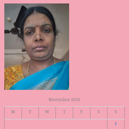
November 2020
M
T
W
T
F
S
S
1