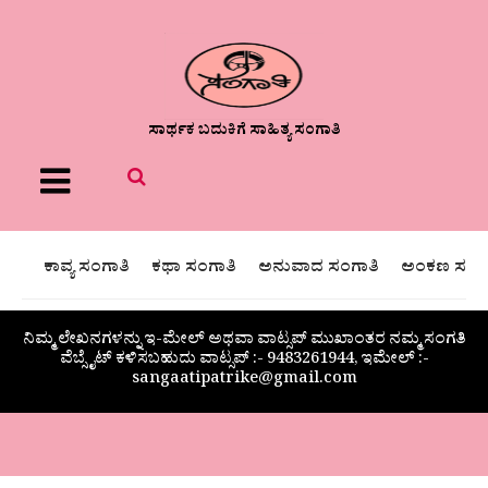
ಸಾರ್ಥಕ ಬದುಕಿಗೆ ಸಾಹಿತ್ಯ ಸಂಗಾತಿ
Menu
ಕಾವ್ಯ ಸಂಗಾತಿ
ಕಥಾ ಸಂಗಾತಿ
ಅನುವಾದ ಸಂಗಾತಿ
ಅಂಕಣ ಸಂಗಾ
ನಿಮ್ಮ ಲೇಖನಗಳನ್ನು ಇ-ಮೇಲ್ ಅಥವಾ ವಾಟ್ಸಪ್ ಮುಖಾಂತರ ನಮ್ಮ ಸಂಗತಿ
ವೆಬ್ಸೈಟ್ ಕಳಿಸಬಹುದು ವಾಟ್ಸಪ್‌ :- 9483261944, ಇಮೇಲ್ :-
sangaatipatrike@gmail.com