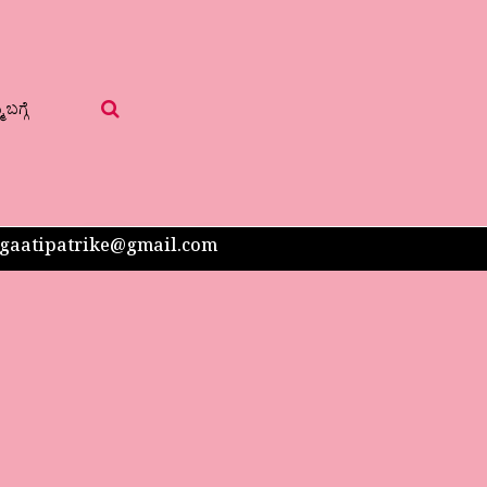
 ಬಗ್ಗೆ
 sangaatipatrike@gmail.com