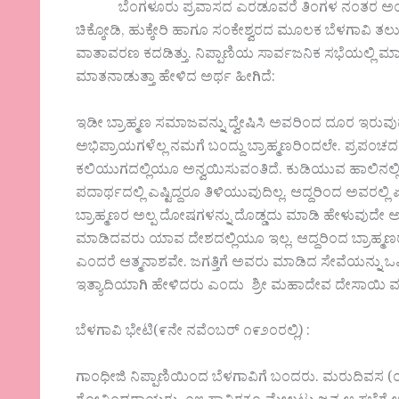
ಬೆಂಗಳೂರು ಪ್ರವಾಸದ ಎರಡೂವರೆ ತಿಂಗಳ ನಂತರ ಅಂದರೆ 
ಚಿಕ್ಕೋಡಿ, ಹುಕ್ಕೇರಿ ಹಾಗೂ ಸಂಕೇಶ್ವರದ ಮೂಲಕ ಬೆಳಗಾವಿ ತಲುಪಿ
ವಾತಾವರಣ ಕದಡಿತ್ತು. ನಿಪ್ಪಾಣಿಯ ಸಾರ್ವಜನಿಕ ಸಭೆಯಲ್ಲಿ ಮ
ಮಾತನಾಡುತ್ತಾ ಹೇಳಿದ ಅರ್ಥ ಹೀಗಿದೆ:
ಇಡೀ ಬ್ರಾಹ್ಮಣ ಸಮಾಜವನ್ನು ದ್ವೇಷಿಸಿ ಅವರಿಂದ ದೂರ ಇರುವುದ
ಅಭಿಪ್ರಾಯಗಳೆಲ್ಲ ನಮಗೆ ಬಂದ್ದು ಬ್ರಾಹ್ಮಣರಿಂದಲೇ. ಪ್ರಪಂಚದ
ಕಲಿಯುಗದಲ್ಲಿಯೂ ಅನ್ವಯಿಸುವಂತಿದೆ. ಕುಡಿಯುವ ಹಾಲಿನಲ್ಲಿ
ಪದಾರ್ಥದಲ್ಲಿ ಎಷ್ಟಿದ್ದರೂ ತಿಳಿಯುವುದಿಲ್ಲ. ಆದ್ದರಿಂದ ಅವ
ಬ್ರಾಹ್ಮಣರ ಅಲ್ಪ ದೋಷಗಳನ್ನು ದೊಡ್ಡದು ಮಾಡಿ ಹೇಳುವುದೇ ಅವರ 
ಮಾಡಿದವರು ಯಾವ ದೇಶದಲ್ಲಿಯೂ ಇಲ್ಲ. ಆದ್ದರಿಂದ ಬ್ರಾಹ್ಮ
ಎಂದರೆ ಆತ್ಮನಾಶವೇ. ಜಗತ್ತಿಗೆ ಅವರು ಮಾಡಿದ ಸೇವೆಯನ್ನು
ಇತ್ಯಾದಿಯಾಗಿ ಹೇಳಿದರು ಎಂದು ಶ್ರೀ ಮಹಾದೇವ ದೇಸಾಯಿ ವರದ
ಬೆಳಗಾವಿ ಭೇಟಿ(೯ನೇ ನವೆಂಬರ್ ೧೯೨೦ರಲ್ಲಿ) :
ಗಾಂಧೀಜಿ ನಿಪ್ಪಾಣಿಯಿಂದ ಬೆಳಗಾವಿಗೆ ಬಂದರು. ಮರುದಿವಸ (