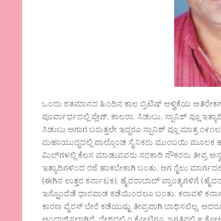
ಒಂದು ಶತಮಾನದ ಹಿಂದಿನ ಕಾಲ ಬ್ರಿಟಿಷ್ ಆಳ್ವಿಕೆಯ ಅತಿರ
ಪೂರ್ವಾರ್ಧದಲ್ಲಿ ಪ್ಲೇಗ್, ಕಾಲರಾ, ಸಿಡುಬು, ಸ್ಪಾನಿಶ್ ಪ್ಲೂ ಇತ್ಯ
ಸಿಡುಬು ಆಗಾಗ ಬರುತ್ತಲೇ ಇದ್ದರೂ ಸ್ಪಾನಿಶ್ ಪ್ಲೂ ಮಾತ್ರ ೧೯೧
ಮಹಾಯುದ್ಧದಲ್ಲಿ ಪಾಲ್ಗೊಂಡ ಸೈನಿಕರು ಮುಂಬಯಿ ಮೂಲಕ ಹ
ಮಿಲ್‌ಗಳಲ್ಲಿ ಕೆಲಸ ಮಾಡುವವರು ಸರಕಾರಿ ನೌಕರರು ತೀವ್ರ ಅಸ್
ಇತ್ಯಾದಿಗಳಿಂದ ರಜೆ ಹಾಕಬೇಕಾಗಿ ಬಂತು. ಆಗ ರೈಲು ಮಾರ್ಗದ
(ಈಗಿನ ಉತ್ತರ ಕರ್ನಾಟಕ), ಹೈದರಾಬಾದ್ ಪ್ರಾಂತ್ಯಗಳಿಗೆ (ಹೈ
ಇನ್ನೊಂದೆಡೆ ಧಾರವಾಡ ಕಡೆಯಿಂದಲೂ ಬಂತು. ಕರಾವಳಿ ಕರ್ನಾಟಕ
ಕಾರಣ ವೈರಸ್ ಬೇರೆ ಕಡೆಯಷ್ಟು ತೀವ್ರವಾಗಿ ಬಾಧಿಸಲಿಲ್ಲ. ಆದ