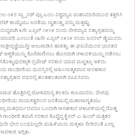
ಟಿಗೂ ಅಧಿಕ ಜನರು ಸಾವಿಗೀಡಾಗಿದ್ದರು.
ಸ್ಪ್ತಾನಿಶ್ ಪ್ಲೂ ಎಂಬ ವಿಶ್ವವ್ಯಾಪಿ ಮಹಾಮಾರಿಯಿಂದ ತತ್ತರಿಸಿ
 ಕಾಯ್ದೆಯು ಜನತೆಯ ಸ್ವಾತಂತ್ರ್ಯ ವನ್ನು ಮತ್ತಷ್ಟು
ುದ್ಧವಾಗಿ ೬ನೇ ಎಪ್ರಿಲ್ ೧೯೧೯ ರಂದು ದೇಶವ್ಯಾಪಿ ಸತ್ಯಾಗ್ರಹವನ್ನು
ಕೆಯ ಪರಮಾವಧಿ ಎಂಬಂತೆ ೧೩ನೇ ಎಪ್ರಿಲ್ ೧೯೧೯ ರಂದು ಜನರಲ್ ಡೈಯರನು
ಷೀಪ್ರಜ್ಞೆಯನ್ನೇ ಅಲುಗಾಡಿಸಿ ಹಾಕಿತ್ತು. ಈ ಘಟನೆಯಿಂದ ಭಾರತದ
ಷ್ ಆಳ್ವಿಕೆಯನ್ನು ಕೊನೆಗಾಣಿಸಲು ಹೊಸದಾಗಿ ಚಳುವಳಿಯನ್ನು ನಡೆಸಲು
ಕೊಳ್ಳುವುದಕ್ಕಾಗಿ ಬ್ರಿಟೀಷ್ ಸರಕಾರ ಯಾವ ಮಟ್ಟಕ್ಕೂ ಇಳಿದು
ಂದು ಗಾಂಧೀಜಿಯ ಮನಸ್ಸಿನಲ್ಲಿ ಅಹಿಂಸಾತ್ಮಕವಾದ ಅಸಹಕಾರ
ಯಾಗ್ರಹದ ಪಥದಲ್ಲಿ ಹಂತಹಂತವಾಗಿ ರೂಪಿಸಿದರು.
ಹೊತ್ತಿನಲ್ಲಿ ಲೋಕಮಾನ್ಯ ತಿಲಕರು ಕಾಲವಾದರು. ದೇಶವು
 ಗಾಂಧೀಜಿಯ ನಾಯಕತ್ವದಿಂದ ಜನತೆಯಲ್ಲಿ ಮಹಾಜಾಗೃತಿಯು
ಲ್ಲಾ ಮತಧರ್ಮದವರೂ ಒಂದಾಗಿ ಅಸಹಕಾರ ಚಳುವಳಿಯಲ್ಲಿ ದೊಡ್ಡ
ಗಾಂಧೀಜಿ ತಮಗೆ ಸರಕಾರ ಕೊಟ್ಟಿದ್ದ ಕೈಸರ್-ಎ-ಹಿಂದ್ ಮತ್ತಿತರ
ಾವುದೇ ಭೇದ ಬಂಧವಿಲ್ಲದೇ ಮಹಿಳೆಯರು ಮಕ್ಕಳೂ ಸೇರಿದಂತೆ ಎಲ್ಲಾ
ವಕಾಶ ಇದ್ದಿತು.