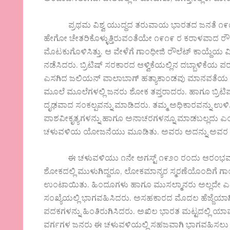
ಅಂದಾಜಿಸಲಾಗಿದೆ. ದೇಶದಲ್ಲಿ ೧ ಕೋಟಿಗೂ, ಜಗತ್ತಿನಲ್ಲಿ ೫ ಕೋ
ಪ್ರಥಮ ವಿಶ್ವ ಯುದ್ಧದ ತರುವಾಯ ಭಾರತದ ಜನತೆ ೧೯೧೮-೧೯ರ 
ಹೇಗೋ ಚೇತರಿಕೊಳ್ಳುತ್ತಿರುವಂತೆಯೇ ೧೯೧೯ ರ ಕರಾಳವಾದ ರೌಲೆಟ್
ಮೊಟಕುಗೊಳಿಸಿತ್ತು. ಆ ವೇಳೆಗೆ ಗಾಂಧೀಜಿ ರೌಲೆಟ್ ಕಾಯ್ದೆಯ ವಿರ
ನಡೆಸಿದರು. ಬ್ರಿಟಿಷ್ ಸರಕಾರದ ಆಳ್ವಿಕೆಯಲ್ಲಿನ ದಬ್ಬಾಳಿ
ಎಸಗಿದ ಜಲಿಯನ್ ವಾಲಾಬಾಗ್ ಹತ್ಯಾಕಾಂಡವು ಮಾನವತೆಯ ಸಾಕ್
ಮೂಲೆ ಮೂಲೆಗಳಲ್ಲಿ ಜನರು ಶೋಕ ತಪ್ತರಾದರು. ಹಾಗೂ ಬ್ರಿಟಿ
ದೃಢವಾದ ಸಂಕಲ್ಪವನ್ನು ಮಾಡಿದರು. ತಮ್ಮ ಅಧಿಕಾರವನ್ನು ಉಳಿಸಿ
ಪಾಶವೀಕೃತ್ಯಗಳನ್ನು ಹಾಗೂ ಅನಾಚರಗಳನ್ನೂ ಮಾಡಬಲ್ಲದು ಎ
ಚಳುವಳಿಯ ಯೋಜನೆಯು ಮೂಡಿತು. ಅವರು ಅದನ್ನು ಅವರ ಸತ್
ಈ ಚಳುವಳಿಯು ೧ನೇ ಅಗಸ್ಟ್ ೧೯೨೦ ರಂದು ಆರಂಭವಾಗುವ 
ಶೋಕದಲ್ಲಿ ಮುಳುಗಿದ್ದರೂ, ಲೋಕಮಾನ್ಯರ ಸ್ಮರಣೆಯೊಂದಿಗೆ
ಉಂಟಾಯಿತು. ಹಿಂದೂಗಳು ಹಾಗೂ ಮುಸಲ್ಮಾನರು ಅಲ್ಲದೇ ಎ
ಸಂಖ್ಯೆಯಲ್ಲಿ ಭಾಗವಹಿಸಿದರು. ಅಸಹಕಾರದ ಮೊದಲ ಹೆಜ್ಜೆಯಾಗಿ 
ಪದಕಗಳನ್ನು ಹಿಂತಿರುಗಿಸಿದರು. ಅಖಿಲ ಭಾರತ ಮಟ್ಟದಲ್ಲಿ ಯ
ವರ್ಗಗಳ ಜನರು ಈ ಚಳುವಳಿಯಲ್ಲಿ ಸಹಜವಾಗಿ ಭಾಗವಹಿಸಲು ಅ