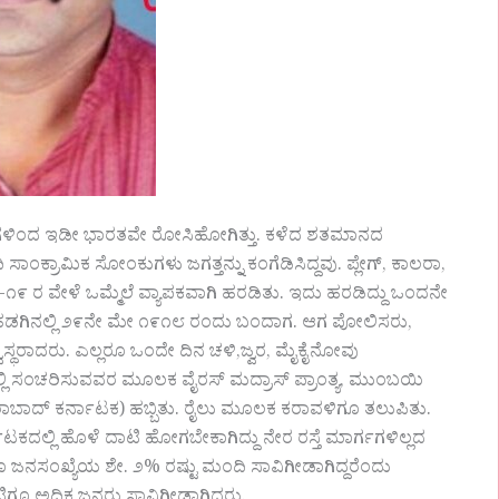
ೇಕಗಳಿಂದ ಇಡೀ ಭಾರತವೇ ರೋಸಿಹೋಗಿತ್ತು. ಕಳೆದ ಶತಮಾನದ
ಾದಿ ಸಾಂಕ್ರಾಮಿಕ ಸೋಂಕುಗಳು ಜಗತ್ತನ್ನು ಕಂಗೆಡಿಸಿದ್ದವು. ಪ್ಲೇಗ್, ಕಾಲರಾ,
೮-೧೯ ರ ವೇಳೆ ಒಮ್ಮೆಲೆ ವ್ಯಾಪಕವಾಗಿ ಹರಡಿತು. ಇದು ಹರಡಿದ್ದು ಒಂದನೇ
ಡಗಿನಲ್ಲಿ ೨೯ನೇ ಮೇ ೧೯೧೮ ರಂದು ಬಂದಾಗ. ಆಗ ಪೋಲಿಸರು,
ವಸ್ಥರಾದರು. ಎಲ್ಲರೂ ಒಂದೇ ದಿನ ಚಳಿ,ಜ್ವರ, ಮೈಕೈನೋವು
ಲ್ಲಿ ಸಂಚರಿಸುವವರ ಮೂಲಕ ವೈರಸ್ ಮದ್ರಾಸ್ ಪ್ರಾಂತ್ಯ, ಮುಂಬಯಿ
ದರಾಬಾದ್ ಕರ್ನಾಟಕ) ಹಬ್ಬಿತು. ರೈಲು ಮೂಲಕ ಕರಾವಳಿಗೂ ತಲುಪಿತು.
ದಲ್ಲಿ ಹೊಳೆ ದಾಟಿ ಹೋಗಬೇಕಾಗಿದ್ದು ನೇರ ರಸ್ತೆ ಮಾರ್ಗಗಳಿಲ್ಲದ
ರೂ ಜನಸಂಖ್ಯೆಯ ಶೇ. ೨% ರಷ್ಟು ಮಂದಿ ಸಾವಿಗೀಡಾಗಿದ್ದರೆಂದು