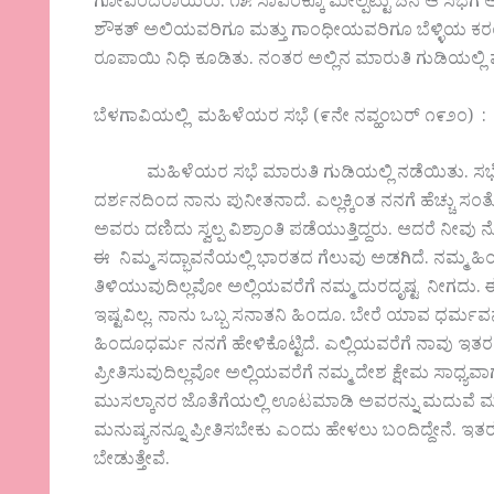
ಗೋವಿಂದರಾಯರು. ೧೫ ಸಾವಿರಕ್ಕೂ ಮೇಲ್ಪಟ್ಟು ಜನ ಆ ಸಭೆಗೆ ಆಗಮಿ
ಶೌಕತ್ ಅಲಿಯವರಿಗೂ ಮತ್ತು ಗಾಂಧೀಯವರಿಗೂ ಬೆಳ್ಳಿಯ ಕರಂಡ
ರೂಪಾಯಿ ನಿಧಿ ಕೂಡಿತು. ನಂತರ ಅಲ್ಲಿನ ಮಾರುತಿ ಗುಡಿಯಲ್ಲ
ಬೆಳಗಾವಿಯಲ್ಲಿ ಮಹಿಳೆಯರ ಸಭೆ (೯ನೇ ನವ್ಹಂಬರ್ ೧೯೨೦) :
ಮಹಿಳೆಯರ ಸಭೆ ಮಾರುತಿ ಗುಡಿಯಲ್ಲಿ ನಡೆಯಿತು. ಸಭೆಯಲ್ಲಿ 
ದರ್ಶನದಿಂದ ನಾನು ಪುನೀತನಾದೆ. ಎಲ್ಲಕ್ಕಿಂತ ನನಗೆ ಹೆಚ್ಚು
ಅವರು ದಣಿದು ಸ್ವಲ್ಪ ವಿಶ್ರಾಂತಿ ಪಡೆಯುತ್ತಿದ್ದರು. ಆದರೆ 
ಈ ನಿಮ್ಮ ಸದ್ಭಾವನೆಯಲ್ಲಿ ಭಾರತದ ಗೆಲುವು ಅಡಗಿದೆ. ನಮ್ಮ ಹಿ
ತಿಳಿಯುವುದಿಲ್ಲವೋ ಅಲ್ಲಿಯವರೆಗೆ ನಮ್ಮ ದುರದೃಷ್ಟ ನೀಗದು. ಈ
ಇಷ್ಟವಿಲ್ಲ. ನಾನು ಒಬ್ಬ ಸನಾತನಿ ಹಿಂದೂ. ಬೇರೆ ಯಾವ ಧರ್ಮ
ಹಿಂದೂಧರ್ಮ ನನಗೆ ಹೇಳಿಕೊಟ್ಟಿದೆ. ಎಲ್ಲಿಯವರೆಗೆ ನಾವು ಇತರ
ಪ್ರೀತಿಸುವುದಿಲ್ಲವೋ ಅಲ್ಲಿಯವರೆಗೆ ನಮ್ಮ ದೇಶ ಕ್ಷೇಮ ಸಾಧ್ಯವ
ಮುಸಲ್ಕಾನರ ಜೊತೆಗೆಯಲ್ಲಿ ಊಟಮಾಡಿ ಅವರನ್ನು ಮದುವೆ ಮಾಡಿಕೊ
ಮನುಷ್ಯನನ್ನೂ ಪ್ರೀತಿಸಬೇಕು ಎಂದು ಹೇಳಲು ಬಂದಿದ್ದೇನೆ. ಇತ
ಬೇಡುತ್ತೇವೆ.