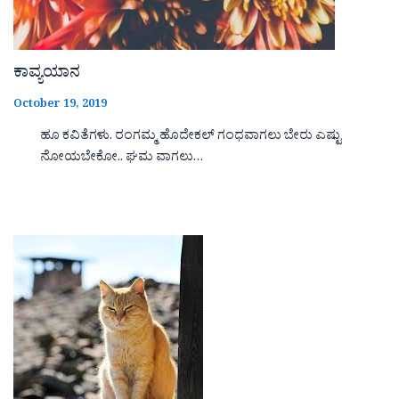
ಕಾವ್ಯಯಾನ
October 19, 2019
ಹೂ ಕವಿತೆಗಳು. ರಂಗಮ್ಮ ಹೊದೇಕಲ್ ಗಂಧವಾಗಲು ಬೇರು ಎಷ್ಟು
ನೋಯಬೇಕೋ.. ಘಮ ವಾಗಲು…