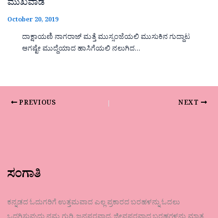
ಮುಖವಾಡ
October 20, 2019
ದಾಕ್ಷಾಯಣಿ ನಾಗರಾಜ್ ಮತ್ತೆ ಮುಸ್ಸಂಜೆಯಲಿ ಮುಸುಕಿನ ಗುದ್ದಾಟ
ಆಗಷ್ಟೇ ಮುದ್ದೆಯಾದ ಹಾಸಿಗೆಯಲಿ ನಲುಗಿದ…
PREVIOUS
NEXT
ಸಂಗಾತಿ
ಕನ್ನಡದ ಓದುಗರಿಗೆ ಉತ್ತಮವಾದ ಎಲ್ಲ ಪ್ರಕಾರದ ಬರಹಳನ್ನು ಓದಲು
ಒದಗಿಸುವುದು ನಮ್ಮ ಗುರಿ. ಜನಪರವಾದ, ಜೀವಪರವಾದ ಬರಹಗಳನ್ನು ಮಾತ್ರ