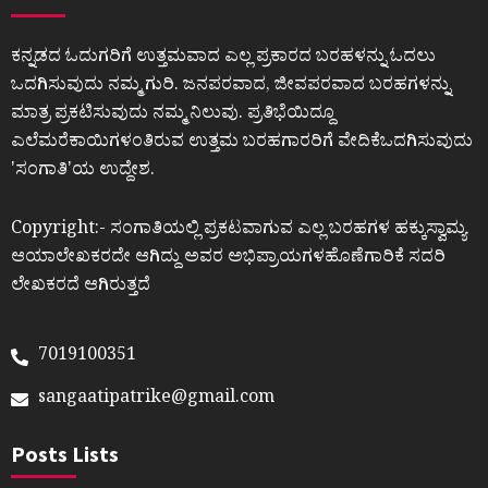
ಕನ್ನಡದ ಓದುಗರಿಗೆ ಉತ್ತಮವಾದ ಎಲ್ಲ ಪ್ರಕಾರದ ಬರಹಳನ್ನು ಓದಲು
ಒದಗಿಸುವುದು ನಮ್ಮ ಗುರಿ. ಜನಪರವಾದ, ಜೀವಪರವಾದ ಬರಹಗಳನ್ನು
ಮಾತ್ರ ಪ್ರಕಟಿಸುವುದು ನಮ್ಮ ನಿಲುವು. ಪ್ರತಿಭೆಯಿದ್ದೂ
ಎಲೆಮರೆಕಾಯಿಗಳಂತಿರುವ ಉತ್ತಮ ಬರಹಗಾರರಿಗೆ ವೇದಿಕೆಒದಗಿಸುವುದು
ʼಸಂಗಾತಿʼಯ ಉದ್ದೇಶ.
Copyright:- ಸಂಗಾತಿಯಲ್ಲಿ ಪ್ರಕಟವಾಗುವ ಎಲ್ಲ ಬರಹಗಳ ಹಕ್ಕುಸ್ವಾಮ್ಯ
ಆಯಾಲೇಖಕರದೇ ಆಗಿದ್ದು ಅವರ ಅಭಿಪ್ರಾಯಗಳಹೊಣೆಗಾರಿಕೆ ಸದರಿ
ಲೇಖಕರದೆ ಆಗಿರುತ್ತದೆ
7019100351
sangaatipatrike@gmail.com
Posts Lists