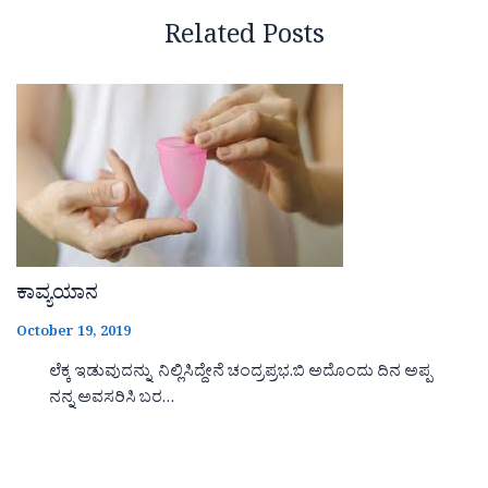
Related Posts
ಕಾವ್ಯಯಾನ
October 19, 2019
ಲೆಕ್ಕ ಇಡುವುದನ್ನು ನಿಲ್ಲಿಸಿದ್ದೇನೆ ಚಂದ್ರಪ್ರಭ.ಬಿ ಅದೊಂದು ದಿನ ಅಪ್ಪ
ನನ್ನ ಅವಸರಿಸಿ ಬರ…