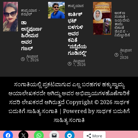
ಕಾವ್ಯಯಾನ
ಕಾವ್ಯಯಾನ
ಅಂಕಣ
ಕಾರ್ತಿಕ್
ಗಝಲ್
ಸಂಗಾತಿ
ಭಟ್
ಜಯದೇವಿ
ಡಾ
ತಾಯಿ
ಬಳಗುಳಿ
ಲಿಗಾಡೆ
ಅನ್ನಪೂರ್ಣ
ಜೀವನ
ಅವರ
ಹಿರೇಮಠ
ನಿಮ್ಮೊಂದಿಗೆ
ಕವಿತೆ
ಅವರ
“ನನ್ನೆದೆಯ
ಗಜಲ್
August
ಗೂಡಿನಲ್ಲಿ”
7,
August
2026
7, 2026
August
7, 2026
ಸಂಗಾತಿಯಲ್ಲಿ ಪ್ರಕಟವಾಗುವ ಎಲ್ಲ ಬರಹಗಳ ಹಕ್ಕುಸ್ವಾಮ್ಯ
ಆಯಾಲೇಖಕರದೇ ಆಗಿದ್ದು ಅವರ ಅಭಿಪ್ರಾಯಗಳಹೊಣೆಗಾರಿಕೆ
ಸದರಿ ಲೇಖಕರದೆ ಆಗಿರುತ್ತದೆ Copyright © 2026 ಸಾರ್ಥಕ
ಬದುಕಿಗೆ ಸಾಹಿತ್ಯ ಸಂಗಾತಿ | Powered by ಸಾರ್ಥಕ ಬದುಕಿಗೆ
ಸಾಹಿತ್ಯ ಸಂಗಾತಿ
More