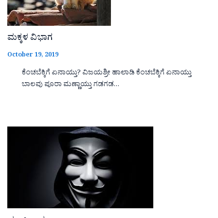
ಮಕ್ಕಳ ವಿಭಾಗ
October 19, 2019
ಕೆಂಚಬೆಕ್ಕಿಗೆ ಏನಾಯ್ತು? ವಿಜಯಶ್ರೀ ಹಾಲಾಡಿ ಕೆಂಚಬೆಕ್ಕಿಗೆ ಏನಾಯ್ತು
ಬಾಲವು ಪೂರಾ ಮಣ್ಣಾಯ್ತು ಗಡಗಡ…