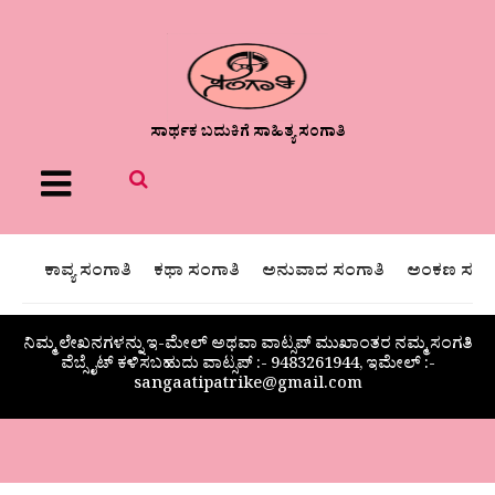
ಸಾರ್ಥಕ ಬದುಕಿಗೆ ಸಾಹಿತ್ಯ ಸಂಗಾತಿ
Menu
ಕಾವ್ಯ ಸಂಗಾತಿ
ಕಥಾ ಸಂಗಾತಿ
ಅನುವಾದ ಸಂಗಾತಿ
ಅಂಕಣ ಸಂಗಾ
ನಿಮ್ಮ ಲೇಖನಗಳನ್ನು ಇ-ಮೇಲ್ ಅಥವಾ ವಾಟ್ಸಪ್ ಮುಖಾಂತರ ನಮ್ಮ ಸಂಗತಿ
ವೆಬ್ಸೈಟ್ ಕಳಿಸಬಹುದು ವಾಟ್ಸಪ್‌ :- 9483261944, ಇಮೇಲ್ :-
sangaatipatrike@gmail.com