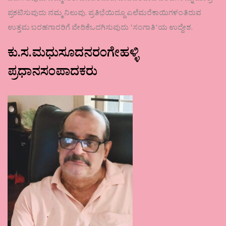
ಪ್ರಕಟಿಸುವುದು ನಮ್ಮ ನಿಲುವು. ಪ್ರತಿಭೆಯಿದ್ದೂ ಎಲೆಮರೆಕಾಯಿಗಳಂತಿರುವ
ಉತ್ತಮ ಬರಹಗಾರರಿಗೆ ವೇದಿಕೆಒದಗಿಸುವುದು ʼಸಂಗಾತಿʼಯ ಉದ್ದೇಶ.
ಕು.ಸ.ಮಧುಸೂದನರಂಗೇಹಳ್ಳಿ
ಪ್ರಧಾನಸಂಪಾದಕರು