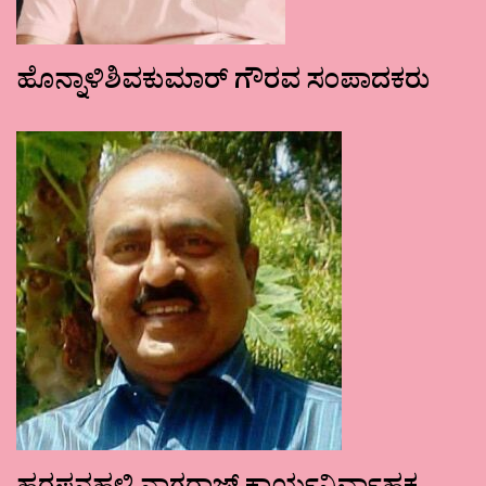
ಹೊನ್ನಾಳಿಶಿವಕುಮಾರ್ ಗೌರವ ಸಂಪಾದಕರು