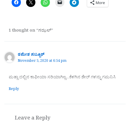
More
1 thought on “ಗಝಲ್”
ರಮೇಶ ಗಬ್ಬೂರ್
November 5, 2020 at 6:54 pm
ಮತ್ಲಾ ದಲ್ಲಿನ ಕಾಫೀಯಾ ಸರಿಯಾಗಿಲ್ಲ…ಕೆಳಗಿನ ಶೇರ್ ಗಳನ್ನು ಗಮನಿಸಿ
Reply
Leave a Reply