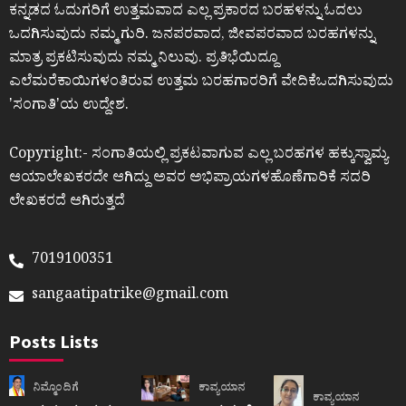
ಕನ್ನಡದ ಓದುಗರಿಗೆ ಉತ್ತಮವಾದ ಎಲ್ಲ ಪ್ರಕಾರದ ಬರಹಳನ್ನು ಓದಲು
ಒದಗಿಸುವುದು ನಮ್ಮ ಗುರಿ. ಜನಪರವಾದ, ಜೀವಪರವಾದ ಬರಹಗಳನ್ನು
ಮಾತ್ರ ಪ್ರಕಟಿಸುವುದು ನಮ್ಮ ನಿಲುವು. ಪ್ರತಿಭೆಯಿದ್ದೂ
ಎಲೆಮರೆಕಾಯಿಗಳಂತಿರುವ ಉತ್ತಮ ಬರಹಗಾರರಿಗೆ ವೇದಿಕೆಒದಗಿಸುವುದು
ʼಸಂಗಾತಿʼಯ ಉದ್ದೇಶ.
Copyright:- ಸಂಗಾತಿಯಲ್ಲಿ ಪ್ರಕಟವಾಗುವ ಎಲ್ಲ ಬರಹಗಳ ಹಕ್ಕುಸ್ವಾಮ್ಯ
ಆಯಾಲೇಖಕರದೇ ಆಗಿದ್ದು ಅವರ ಅಭಿಪ್ರಾಯಗಳಹೊಣೆಗಾರಿಕೆ ಸದರಿ
ಲೇಖಕರದೆ ಆಗಿರುತ್ತದೆ
7019100351
sangaatipatrike@gmail.com
Posts Lists
ನಿಮ್ಮೊಂದಿಗೆ
ಕಾವ್ಯಯಾನ
ಕಾವ್ಯಯಾನ