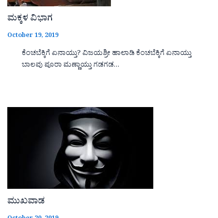
ಮಕ್ಕಳ ವಿಭಾಗ
October 19, 2019
ಕೆಂಚಬೆಕ್ಕಿಗೆ ಏನಾಯ್ತು? ವಿಜಯಶ್ರೀ ಹಾಲಾಡಿ ಕೆಂಚಬೆಕ್ಕಿಗೆ ಏನಾಯ್ತು
ಬಾಲವು ಪೂರಾ ಮಣ್ಣಾಯ್ತು ಗಡಗಡ…
ಮುಖವಾಡ