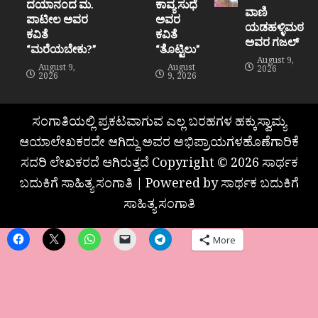
ದಯಾನಂದ ಮ.
ಕಾವ್ಯ ಸುಧೆ
ವಾಣಿ
ಪಾಟೀಲ ಅವರ
ಅವರ
ಯಡಹಳ್ಳಿಮಠ
ಕವಿತೆ
ಕವಿತೆ
ಅವರ ಗಜಲ್
“ಮರೆಯಬೇಕು?”
“ತೊಟ್ಟಿಲು”
August 9,
August 9,
August
2026
2026
9, 2026
ಸಂಗಾತಿಯಲ್ಲಿ ಪ್ರಕಟವಾಗುವ ಎಲ್ಲ ಬರಹಗಳ ಹಕ್ಕುಸ್ವಾಮ್ಯ
ಆಯಾಲೇಖಕರದೇ ಆಗಿದ್ದು ಅವರ ಅಭಿಪ್ರಾಯಗಳಹೊಣೆಗಾರಿಕೆ
ಸದರಿ ಲೇಖಕರದೆ ಆಗಿರುತ್ತದೆ Copyright © 2026 ಸಾರ್ಥಕ
ಬದುಕಿಗೆ ಸಾಹಿತ್ಯ ಸಂಗಾತಿ | Powered by ಸಾರ್ಥಕ ಬದುಕಿಗೆ
ಸಾಹಿತ್ಯ ಸಂಗಾತಿ
More