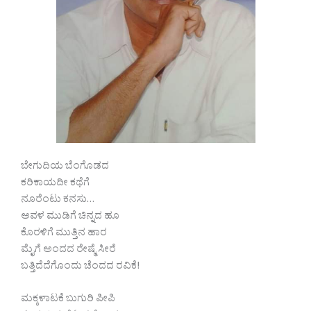
ಬೇಗುದಿಯ ಬೆಂಗೊಡದ
ಕರಿಕಾಯದೀ ಕಥೆಗೆ
ನೂರೆಂಟು ಕನಸು…
ಅವಳ ಮುಡಿಗೆ ಚಿನ್ನದ ಹೂ
ಕೊರಳಿಗೆ ಮುತ್ತಿನ ಹಾರ
ಮೈಗೆ ಅಂದದ ರೇಷ್ಮೆ ಸೀರೆ
ಬತ್ತಿದೆದೆಗೊಂದು ಚೆಂದದ ರವಿಕೆ!
ಮಕ್ಕಳಾಟಕೆ ಬುಗುರಿ ಪೀಪಿ