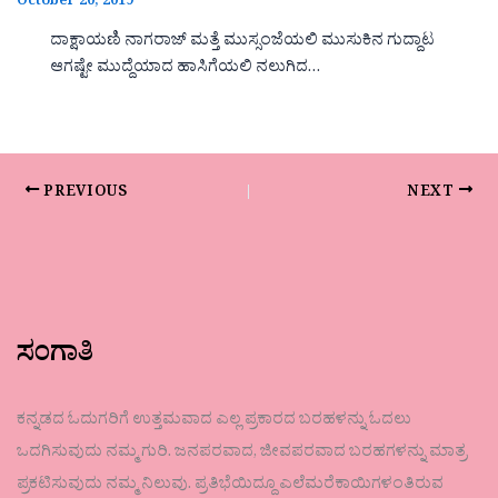
October 20, 2019
ದಾಕ್ಷಾಯಣಿ ನಾಗರಾಜ್ ಮತ್ತೆ ಮುಸ್ಸಂಜೆಯಲಿ ಮುಸುಕಿನ ಗುದ್ದಾಟ
ಆಗಷ್ಟೇ ಮುದ್ದೆಯಾದ ಹಾಸಿಗೆಯಲಿ ನಲುಗಿದ…
PREVIOUS
NEXT
ಸಂಗಾತಿ
ಕನ್ನಡದ ಓದುಗರಿಗೆ ಉತ್ತಮವಾದ ಎಲ್ಲ ಪ್ರಕಾರದ ಬರಹಳನ್ನು ಓದಲು
ಒದಗಿಸುವುದು ನಮ್ಮ ಗುರಿ. ಜನಪರವಾದ, ಜೀವಪರವಾದ ಬರಹಗಳನ್ನು ಮಾತ್ರ
ಪ್ರಕಟಿಸುವುದು ನಮ್ಮ ನಿಲುವು. ಪ್ರತಿಭೆಯಿದ್ದೂ ಎಲೆಮರೆಕಾಯಿಗಳಂತಿರುವ