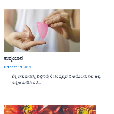
ಕಾವ್ಯಯಾನ
October 19, 2019
ಲೆಕ್ಕ ಇಡುವುದನ್ನು ನಿಲ್ಲಿಸಿದ್ದೇನೆ ಚಂದ್ರಪ್ರಭ.ಬಿ ಅದೊಂದು ದಿನ ಅಪ್ಪ
ನನ್ನ ಅವಸರಿಸಿ ಬರ…