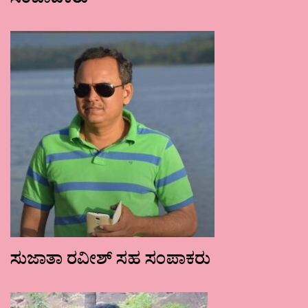
ಸಂಪಾದಕರು
ಸುಜಾತಾ ರವೀಶ್ ಸಹ ಸಂಪಾಕರು