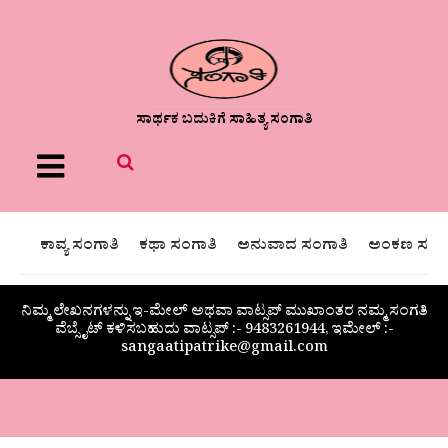
ಸಾರ್ಥಕ ಬದುಕಿಗೆ ಸಾಹಿತ್ಯ ಸಂಗಾತಿ
Menu
ಕಾವ್ಯ ಸಂಗಾತಿ
ಕಥಾ ಸಂಗಾತಿ
ಅನುವಾದ ಸಂಗಾತಿ
ಅಂಕಣ ಸಂಗಾ
ನಿಮ್ಮ ಲೇಖನಗಳನ್ನು ಇ-ಮೇಲ್ ಅಥವಾ ವಾಟ್ಸಪ್ ಮುಖಾಂತರ ನಮ್ಮ ಸಂಗತಿ
ವೆಬ್ಸೈಟ್ ಕಳಿಸಬಹುದು ವಾಟ್ಸಪ್‌ :- 9483261944, ಇಮೇಲ್ :-
sangaatipatrike@gmail.com