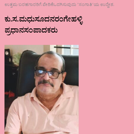
ಉತ್ತಮ ಬರಹಗಾರರಿಗೆ ವೇದಿಕೆಒದಗಿಸುವುದು ʼಸಂಗಾತಿʼಯ ಉದ್ದೇಶ.
ಕು.ಸ.ಮಧುಸೂದನರಂಗೇಹಳ್ಳಿ
ಪ್ರಧಾನಸಂಪಾದಕರು