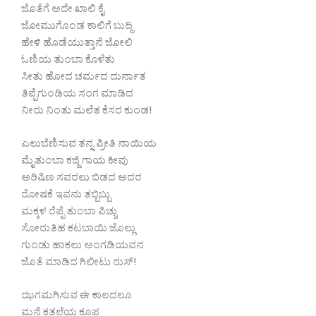
ಜೊತೆಗೆ ಅದೇ ಖಾಲಿ ಕೈ
ಜೋಮುಗೊಂಡ ಕಾಲಿಗೆ ಬುದ್ಧಿ
ಹೇಳಿ ಹೊಡೆಯುತ್ತಾನೆ ಜೋಲಿ
ಓಣಿಯ ತುಂಬಾ ಕೊಳೆತು
ಸೀತು ಹೋದ ಚರ್ಮದ ದುರ್ನಾತ
ತಿಪ್ಪೆಗುಂಡಿಯ ಸಂಗ ಮಾಡಿದ
ನೀರು ನಿಂತು ಮಲೆತ ಕೆಸರ ಕುಂಡ!
ಎಲುಬೆಣಿಸುವ ತನ್ನ ಪ್ರೀತಿ ನಾಯಿಯ
ಮೈತುಂಬಾ ಕಜ್ಜಿ ಗಾಯ ಕೀವು
ಅರಿಷಿಣ ಸವರಲು ಬಿಡದ ಅದರ
ರೋಷಕೆ ಇವನು ತಬ್ಬಿಬ್ಬು
ಮಕ್ಕಳ ರೆಪ್ಪೆ ತುಂಬಾ ಪಿಚ್ಚು
ಸೋರುತಿಹ ಕಟಬಾಯಿ ಜೊಲ್ಲು
ಗುಂಡು ಹಾಕಲು ಅಂಗಡಿಯವನ
ಜೊತೆ ಮಾಡಿದ ಗಿಲೀಟು ಠುಸ್!
ಝಗಮಗಿಸುವ ಈ ಕಾಲದಲೂ
ಮನೆ ಕತ್ತಲೆಯ ಕೂಪ