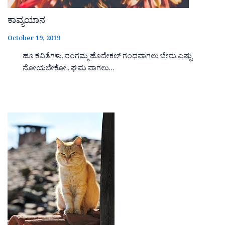
ಕಾವ್ಯಯಾನ
October 19, 2019
ಹೂ ಕವಿತೆಗಳು. ರಂಗಮ್ಮ ಹೊದೇಕಲ್ ಗಂಧವಾಗಲು ಬೇರು ಎಷ್ಟು
ನೋಯಬೇಕೋ.. ಘಮ ವಾಗಲು…