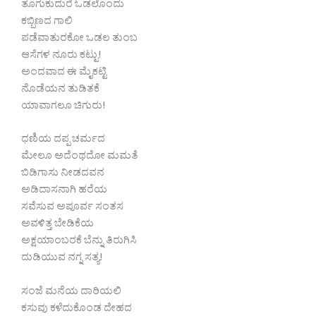
ತೂಗುಕುದುರೆ ಓಡಲೊಂದು
ಕಬ್ಬಿಣದ ಗಾಲಿ
ಪಡೆವಾತುರಕೋ ಒಡಲ ತುಂಬ
ಆಸೆಗಳ ನೂರು ಕಟ್ಟು!
ಅಂದವಾದ ಈ ಮೈಕಟ್ಟಿ
ನೊಡೆಯನ ತುಡಿತಕೆ
ಯಾವಾಗಲೂ ಚಿಗುರು!
ಧಣಿಯ ದಪ್ಪ ಚರ್ಮದ
ಮೇಲೂ ಅದೆಂಥದೋ ಮಮತೆ
ಬಿಡಿಗಾಸು ನೀಡದವನ
ಅಡಿದಾಸನಾಗಿ ಹರೆಯ
ಸವೆಸುವ ಅಪೂರ್ವ ಸಂತಸ
ಅವಳಿತ್ತ ಬೇಡಿಕೆಯ
ಅಕ್ಷಯಾಂಬರಕೆ ಬೆನ್ನು ತಿರುಗಿಸಿ
ದುಡಿಯುವ ನಗ್ನ ಸತ್ಯ!
ಸಂಜೆ ಮನೆಯ ದಾರಿಯಲಿ
ಕಸುವು ಕಳೆದುಕೊಂಡ ದೇಹದ