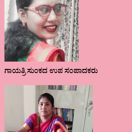
ಗಾಯತ್ರಿ ಸುಂಕದ ಉಪ ಸಂಪಾದಕರು