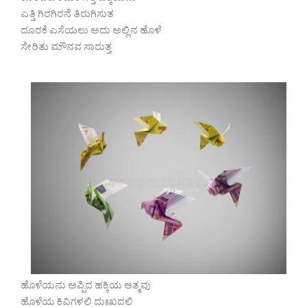
ಎತ್ತಿ ಗಿರಗಿರನೆ ತಿರುಗಿಸುತ
ದೂರಕೆ ಎಸೆಯಲು ಅದು ಅಲ್ಲಿನ ಹೊಳೆ
ಸೇರಿತು ಮೌನವ ಸಾರುತ್ತ
ಹೊಳೆಯನು ಅಪ್ಪಿದ ಹಕ್ಕಿಯ ಆತ್ಮವು
ಹೊಳೆಯ ಕಿವಿಗಳಲಿ ದುಃಖದಲಿ