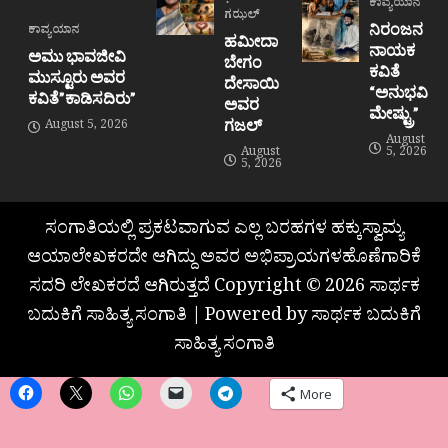
ಕಾವ್ಯಯಾನ
ಗಝಲ್
ನಿರಂಜನ
ಕಾವ್ಯಯಾನ
ಹಮೀದಾ
ನಾಯಕ
ಅಮು ಭಾವಜೀವಿ
ಬೇಗಂ
ಕವಿತೆ
ಮುಸ್ಟೂರು ಅವರ
ದೇಸಾಯಿ
“ಅನುಭವಿ
ಕವಿತೆ”ಕಾಡಿಸದಿರು”
ಅವರ
ಮೇಷ್ಟ್ರು”
ಗಜಲ್
August 5, 2026
August
August
5, 2026
5, 2026
ಸಂಗಾತಿಯಲ್ಲಿ ಪ್ರಕಟವಾಗುವ ಎಲ್ಲ ಬರಹಗಳ ಹಕ್ಕುಸ್ವಾಮ್ಯ
ಆಯಾಲೇಖಕರದೇ ಆಗಿದ್ದು ಅವರ ಅಭಿಪ್ರಾಯಗಳಹೊಣೆಗಾರಿಕೆ
ಸದರಿ ಲೇಖಕರದೆ ಆಗಿರುತ್ತದೆ Copyright © 2026 ಸಾರ್ಥಕ
ಬದುಕಿಗೆ ಸಾಹಿತ್ಯ ಸಂಗಾತಿ | Powered by ಸಾರ್ಥಕ ಬದುಕಿಗೆ
ಸಾಹಿತ್ಯ ಸಂಗಾತಿ
More