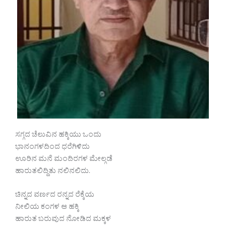
ಸಗ್ಗದ ಚೆಲುವಿನ ಹಕ್ಕಿಯು ಒಂದು
ಭಾನಂಗಳದಿಂದ ಧರೆಗಿಳಿದು
ಊರಿನ ಮನೆ ಮಂದಿರಗಳ ಮೇಲ್ಗಡೆ
ಹಾರುತಲಿದ್ದಿತು ನಲಿನಲಿದು.
ಚಿನ್ನದ ವರ್ಣದ ರನ್ನದ ರೆಕ್ಕೆಯ
ನೀಲಿಯ ಕಂಗಳ ಆ ಹಕ್ಕಿ
ಹಾರುತ ಬರುವುದ ನೋಡಿದ ಮಕ್ಕಳ