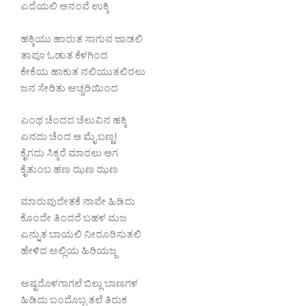
ಎದೆಯಲಿ ಆನಂವೆ ಉಕ್ಕಿ
ಹಕ್ಕಿಯು ಹಾರುತ ಸಾಗುವ ಜಾಡಲಿ
ತಾವೂ ಓಡುತ ಕೆಳಗಿಂದ
ಕೇಕೆಯ ಹಾಕುತ ನಲಿಯುತಲಿರಲು
ಜನ ಸೇರಿತು ಅಚ್ಚರಿಯಿಂದ
ಎಂಥ ಚೆಂದದ ಚೆಲುವಿನ ಹಕ್ಕಿ
ಏನದು ಚೆಂದ ಆ ಮೈ ಬಣ್ಣ!
ಕೈಗದು ಸಿಕ್ಕರೆ ಮಾರಲು ಆಗ
ಕೈತುಂಬ ಹಣ ಝಣ ಝಣ
ಮಾರುವುದೇತಕೆ ನಾವೇ ಹಿಡಿದು
ಕೊಂದೇ ತಿಂದರೆ ಬಹಳ ಮಜ
ಎನ್ನುತ ಬಾಯಲಿ ನೀರೂರಿಸುತಲಿ
ಹೇಳಿದ ಅಲ್ಲಿಯ ಹಿರಿಯಜ್ಜ
ಅಷ್ಟರೊಳಗಾಗಲೆ ಬಿಲ್ಲು ಬಾಣಗಳ
ಹಿಡಿದು ಬಂದೊಬ್ಬ ತಲೆ ತಿರುಕ