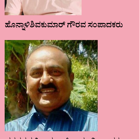
ಹೊನ್ನಾಳಿಶಿವಕುಮಾರ್ ಗೌರವ ಸಂಪಾದಕರು