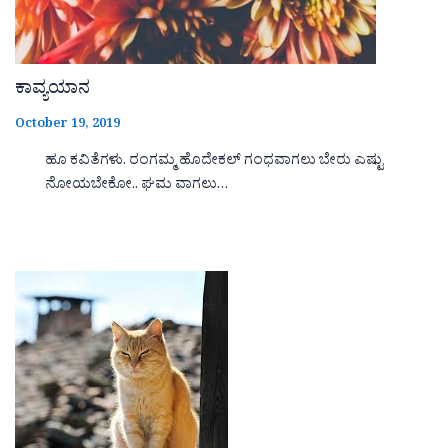
ಕಾವ್ಯಯಾನ
October 19, 2019
ಹೂ ಕವಿತೆಗಳು. ರಂಗಮ್ಮ ಹೊದೇಕಲ್ ಗಂಧವಾಗಲು ಬೇರು ಎಷ್ಟು
ನೋಯಬೇಕೋ.. ಘಮ ವಾಗಲು…