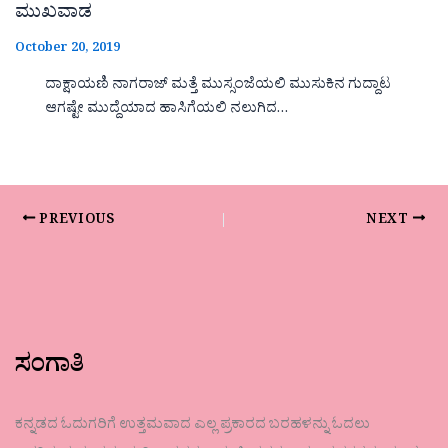
ಮುಖವಾಡ
October 20, 2019
ದಾಕ್ಷಾಯಣಿ ನಾಗರಾಜ್ ಮತ್ತೆ ಮುಸ್ಸಂಜೆಯಲಿ ಮುಸುಕಿನ ಗುದ್ದಾಟ
ಆಗಷ್ಟೇ ಮುದ್ದೆಯಾದ ಹಾಸಿಗೆಯಲಿ ನಲುಗಿದ…
PREVIOUS
NEXT
ಸಂಗಾತಿ
ಕನ್ನಡದ ಓದುಗರಿಗೆ ಉತ್ತಮವಾದ ಎಲ್ಲ ಪ್ರಕಾರದ ಬರಹಳನ್ನು ಓದಲು