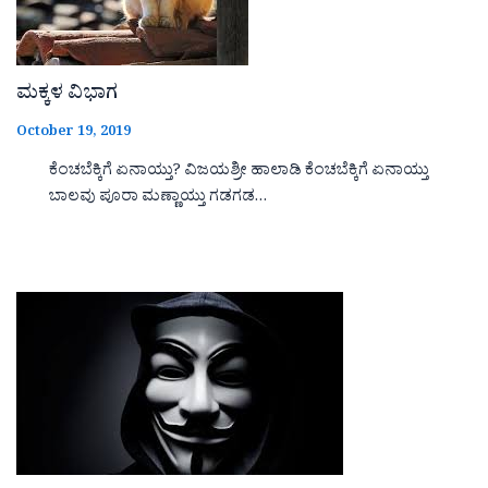
ಮಕ್ಕಳ ವಿಭಾಗ
October 19, 2019
ಕೆಂಚಬೆಕ್ಕಿಗೆ ಏನಾಯ್ತು? ವಿಜಯಶ್ರೀ ಹಾಲಾಡಿ ಕೆಂಚಬೆಕ್ಕಿಗೆ ಏನಾಯ್ತು
ಬಾಲವು ಪೂರಾ ಮಣ್ಣಾಯ್ತು ಗಡಗಡ…