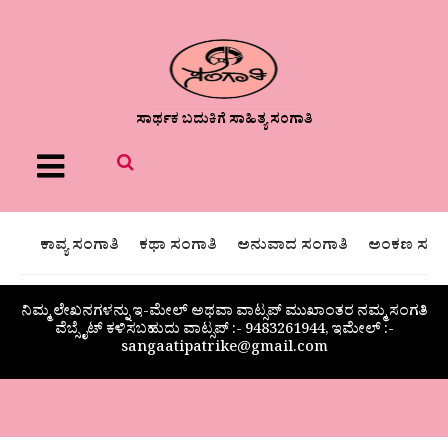
ಸಾರ್ಥಕ ಬದುಕಿಗೆ ಸಾಹಿತ್ಯ ಸಂಗಾತಿ
Menu
ಕಾವ್ಯ ಸಂಗಾತಿ
ಕಥಾ ಸಂಗಾತಿ
ಅನುವಾದ ಸಂಗಾತಿ
ಅಂಕಣ ಸಂಗಾ
ನಿಮ್ಮ ಲೇಖನಗಳನ್ನು ಇ-ಮೇಲ್ ಅಥವಾ ವಾಟ್ಸಪ್ ಮುಖಾಂತರ ನಮ್ಮ ಸಂಗತಿ
ವೆಬ್ಸೈಟ್ ಕಳಿಸಬಹುದು ವಾಟ್ಸಪ್‌ :- 9483261944, ಇಮೇಲ್ :-
sangaatipatrike@gmail.com