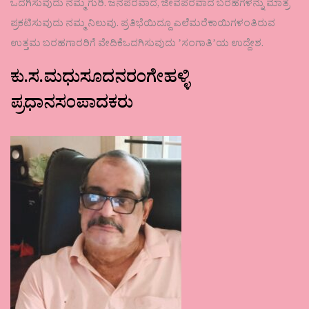
ಒದಗಿಸುವುದು ನಮ್ಮ ಗುರಿ. ಜನಪರವಾದ, ಜೀವಪರವಾದ ಬರಹಗಳನ್ನು ಮಾತ್ರ
ಪ್ರಕಟಿಸುವುದು ನಮ್ಮ ನಿಲುವು. ಪ್ರತಿಭೆಯಿದ್ದೂ ಎಲೆಮರೆಕಾಯಿಗಳಂತಿರುವ
ಉತ್ತಮ ಬರಹಗಾರರಿಗೆ ವೇದಿಕೆಒದಗಿಸುವುದು ʼಸಂಗಾತಿʼಯ ಉದ್ದೇಶ.
ಕು.ಸ.ಮಧುಸೂದನರಂಗೇಹಳ್ಳಿ
ಪ್ರಧಾನಸಂಪಾದಕರು