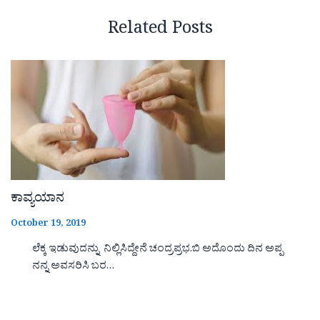
Related Posts
ಕಾವ್ಯಯಾನ
October 19, 2019
ಲೆಕ್ಕ ಇಡುವುದನ್ನು ನಿಲ್ಲಿಸಿದ್ದೇನೆ ಚಂದ್ರಪ್ರಭ.ಬಿ ಅದೊಂದು ದಿನ ಅಪ್ಪ
ನನ್ನ ಅವಸರಿಸಿ ಬರ…