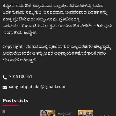
ಕನ್ನಡದ ಓದುಗರಿಗೆ ಉತ್ತಮವಾದ ಎಲ್ಲ ಪ್ರಕಾರದ ಬರಹಳನ್ನು ಓದಲು
ಒದಗಿಸುವುದು ನಮ್ಮ ಗುರಿ. ಜನಪರವಾದ, ಜೀವಪರವಾದ ಬರಹಗಳನ್ನು
ಮಾತ್ರ ಪ್ರಕಟಿಸುವುದು ನಮ್ಮ ನಿಲುವು. ಪ್ರತಿಭೆಯಿದ್ದೂ
ಎಲೆಮರೆಕಾಯಿಗಳಂತಿರುವ ಉತ್ತಮ ಬರಹಗಾರರಿಗೆ ವೇದಿಕೆಒದಗಿಸುವುದು
ʼಸಂಗಾತಿʼಯ ಉದ್ದೇಶ.
Copyright:- ಸಂಗಾತಿಯಲ್ಲಿ ಪ್ರಕಟವಾಗುವ ಎಲ್ಲ ಬರಹಗಳ ಹಕ್ಕುಸ್ವಾಮ್ಯ
ಆಯಾಲೇಖಕರದೇ ಆಗಿದ್ದು ಅವರ ಅಭಿಪ್ರಾಯಗಳಹೊಣೆಗಾರಿಕೆ ಸದರಿ
ಲೇಖಕರದೆ ಆಗಿರುತ್ತದೆ
7019100351
sangaatipatrike@gmail.com
Posts Lists
ಕಾವ್ಯಯಾನ