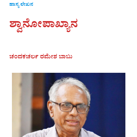
ಹಾಸ್ಯ ಲೇಖನ
ಶ್ವಾನೋಪಾಖ್ಯಾನ
ಚಂದಕಚರ್ಲ ರಮೇಶ ಬಾಬು