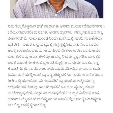
ನಮಗೆಲ್ಲಾ ಗೊತ್ತಿರುವ ಹಾಗೆ ನಾಯಿಗಳು ಅಥವಾ ಮರ್ಯಾದೆಪೂರ್ವಕವಾಗಿ
ಕರೆಯುವುದಾದರೇ ಶುನಕಗಳು ಅಥವಾ ಶ್ವಾನಗಳು, ನಮ್ಮ ಸಮಾಜದ ಗಣ್ಯ
ಜೀವಿಗಳಾಗಿವೆ. ನಾನು ಮುಂಚಿನಿಂದಾ ಮನೆಯಲ್ಲಿ ನಾಯಿ ಸಾಕಾಣಿಕೆಯ
ವ್ಯತಿರೇಕಿ. ಬಹುಶ ನನ್ನ ಬಾಲ್ಯದಲ್ಲಿ ನನ್ನನ್ನಟ್ಟಿಸಿಕೊಂಡು ಬಂದ ನಾಯಿ
ಅದಕ್ಕೆ ಕಾರಣವಿರಬಹುದು. ಅದು ಹಿಂದೆ ಬೀಳಲು ಕಾರಣ ನಾನು ಅದರ
ಬಾಲ ತುಳಿದದ್ದು ಅಂತ ಹೇಳಿದ್ರೇ ಈ ನನ್ನ ನಿಲುವು ಸ್ವಲ್ಪ ಸಡಿಲವಾಗುತ್ತದೆ
ಅಂತ ಮುಂಚೆನೇ ಹೇಳಲಿಲ್ಲ ಅಂತಿಟ್ಕೊಳ್ಳಿ. ಅದು ಬೇರೇ ಮಾತು. ನನ್ನ
ಹೆಂಡತಿಗಂತೂ ನಾಯಿ ಸಾಕುವುದು ಒಂದು ನೋವಿನ ಅನುಭವ. ಅವಳ
ತವರು ಮನೆಯಲ್ಲಿ ಅವರೆಲ್ಲಾ ಇಷ್ಟ ಪಟ್ಟು ಬೆಳೆಸಿದ ನಾಯಿ ಅದರ ಆಯುಷ
ತೀರಿ ಸತ್ತು ಹೋಯಿತು. ಮನೆಯವರಿಗೆಲ್ಲಾ ಯಾರೋ ಆತ್ಮೀಯರನ್ನ
ಕಳೆದುಕೊಂಡ ನೋವು. ಹಾಗಾಗಿ ಇವಳಿಗೆ ಒಂಥರಾ ವೈರಾಗ್ಯ. ತಂದು
ಸಾಕಿಕೊಳ್ಳುವುದೇಕೆ, ಸತ್ತಾಗ ಮಿಡುಕುವುದೇಕೆ ? ಎನ್ನುವ ನಿರ್ವೇದ ಭಾವ.
ಹಾಗಾಗಿ ಒಮ್ಮೆ ನಮಗೆ ಅದೆಷ್ಟು ನಾಯಿ ಸಾಕಿಕೊಳ್ಳುವ ಅಗತ್ಯ ಬಂದಿದ್ದರೂ
ಸಾಕಲಿಲ್ಲ. ಅದಕ್ಕೆ ಕೈ ಹಾಕಲಿಲ್ಲ