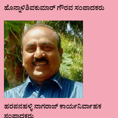
ಹೊನ್ನಾಳಿಶಿವಕುಮಾರ್ ಗೌರವ ಸಂಪಾದಕರು
ಹರಪನಹಳ್ಳಿ ನಾಗರಾಜ್ ಕಾರ್ಯನಿರ್ವಾಹಕ
ಸಂಪಾದಕರು