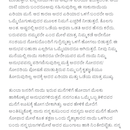
ಮಾಡುತ್ತೀರಿ. ಎಲ್ಲ ನಾಯಿಗಳಿಗೂ ಅವುಗಳ ಏರಿಯಾ ಇರುತ್ತದಂತೆ. ಅದು
ದಾಟಿ ಯಾರು ಬಂದರೂಅವು ಸಹಿಸುವುದಿಲ್ಲ. ಈ ಸಾಕುನಾಯಿಯ
ಏರಿಯಾ ಮನೆ. ಆದ ಕಾರಣ ಅದರ ಏರಿಯಾದ ಒಳಗೆ ಬಂದರೇ ಅದು
ಒಮ್ಮೆ ಬೊಗುಳುವುದರ ಮೂಲಕ ನಿಮಗೆ ಎಚ್ಚರಿಕೆ ನೀಡುತ್ತದೆ, ತೊಲಗು
ಅಂತ. ಅಷ್ಟರಲ್ಲಿ ಅದರ ಒಡೆಯ ಅಥವಾ ಒಡತಿ ಅದರ ಹೆಸರು ಕರೆದು,
ಬರುವವರು ನಮ್ಮವರೇ ಎಂದ ಮೇಲೆ ಮಾತ್ರ, ನಿಮ್ಮ ಕಡೆ ಅದೇನೋ
ಸಂಶಯದ ನೋಟದೊಂದಿಗೆ ಗುರ್ರೆನ್ನುತ್ತಾ ಒಳಗೆ ಹೋಗಲು ಬಿಡುತ್ತದೆ. ಈ
ಅನುಭವ ಬಹುಶಾ ಎಲ್ಲರಿಗೂ ಒಮ್ಮೆಯಾದರೂ ಆಗಿರುತ್ತದೆ. ನೀವು ನಿಮ್ಮ
ಮನೆಯಲ್ಲಿ ನಾಯಿ ಸಾಕಿದರೂ ಬೇರೇಯವರ ಮನೆ ನಾಯಿ ನಿಮ್ಮ
ಅನುಭವವನ್ನು ಪರಿಗಣಿಸುವುದಿಲ್ಲ ಮತ್ತೆ ಅದರದೇ ಸೋದರನ/
ಸೋದರಿಯ ಪೋಷಣೆ ಮಾಡುತ್ತಿರುವ ನಿಮ್ಮ ಬಗ್ಗೆ ಕೃತಜ್ಞತೆಯೂ
ತೋರುವುದಿಲ್ಲ. ಅದಕ್ಕೆ ಅದರ ಏರಿಯಾ ಮತ್ತು ಒಡೆಯ ಮಾತ್ರ ಮುಖ್ಯ.
ತುಂಬಾ ಜನರಿಗೆ ನಾಯಿ ಇರುವ ಮನೆಗಳಿಗೆ ಹೋದಾಗ ಮೆಲಕು
ಹಾಕಿಕೊಳ್ಳುವ ಅನುಭವಗಳಿರುತ್ತವೆ. ನನಗಂತೂ ಒಮ್ಮೆ ಒಬ್ಬ ತಿಳಿದವರ
ಮನೆಗೆ ಊಟಕ್ಕೆ ಹೋಗ ಬೇಕಾಗಿತ್ತು. ಅವರ ಹೇಳಿಕೆ ಮೇರೆಗೆ
ಅಂತಿಟ್ಟುಕೊಳ್ಳಿ. ನಾನು ನನ್ನ ಕುಟುಂಬದ ಸದಸ್ಯರು ಅವರ ಮನೆಗೆ ಹೋಗಿ
ಸೋಫಾದ ಮೇಲೆ ಕೂತ ತಕ್ಷಣ ಒಂದು ದೈತ್ಯಾಕಾರದ ನಾಯಿ ಒಳಗಿಂದ
ಬಂದು ನನ್ನ ಭುಜಗಳಮೇಲೆ ಅದರ ಮುಂಗಾಲು ಹಾಕಿ ನಿಂತೇಬಿಟ್ಟಿತು. ನನ್ನ