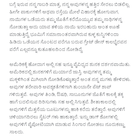
ಬಗ್ಗೆ ಇರುವ ನನ್ನ ಗಾಬರಿ ಮಾತ್ರ, ನನ್ನ ಅವುಗಳನ್ನ ಹತ್ತಿರ ಸೇರಲು ಬಿಡಲಿಲ್ಲ.
ಹೀಗೇ ಪಾರ್ಕುಗಳಿಗೆ ಅಥವಾ ರಸ್ತೆಯ ಮೇಲೆ ವಿಹಾರಕ್ಕೆ ಹೋಗುವಾಗ,
ನಾಯಿಗಳ ಒಡೆಯರು ತಮ್ಮ ಜೊತೆಗೆ ಕರೆದೊಯ್ಯುವ ತಮ್ಮ ಸಾಥಿಗಳನ್ನ
ನೋಡುತ್ತಾ ಅದು ಯಾವ ತಳಿಯ ನಾಯಿ ಇರಬಹುದು ಅಂತ ಊಹೆ
ಮಾಡುತ್ತಿದ್ದೆ. ಭೂಮಿಗೆ ಸಮಾನಾಂತರವಾಗಿರುವ ಕುಳ್ಳ ಕುನ್ನಿಗಳಿಂದಾ
ಹಿಡಿದು ಒಡೆಯನ ಸೊಂಟದ ವರೆಗೂ ಬರುವ ಗ್ರೇಟ್ ಡೇನ್ ಕಾಲಭೈರವನ
ವರೆಗೆ ಎಲ್ಲವನ್ನೂ ಕುತೂಹಲದಿಂದ ನೋಡಿದ್ದೆ.
ಅಮೆರಿಕಕ್ಕೆ ಹೋದಾಗ ಅಲ್ಲಿ ಸಹ ಇನ್ನೂ ವೈವಿಧ್ಯದ ಶುನಕ ದರ್ಶನವಾಯಿತು.
ಅಮೆರಿಕದಲ್ಲಿ ಶುನಕಗಳಿಗೆ ಮರ್ಯಾದೆ ಜಾಸ್ತಿ. ಅವುಗಳನ್ನ ತಮ್ಮ
ಮಕ್ಕಳಿಗಿಂತ ಮಿಗಿಲಾಗಿ ನೋಡಿಕೊಳ್ಳೂತ್ತಾರೆ ಅಂತ ನನ್ನ ಮಗಳು ಹೇಳಿದಳು.
ಅವುಗಳ ತರೇವಾರಿ ಅವಶ್ಯಕತೆಗಳಿಗಾಗಿ ತುಂಬಾನೇ ಪೆಟ್ ಶಾಪ್
ಗಳಿರುತ್ತವೆ. ಅವುಗಳ ತಿಂಡಿ, ಔಷಧಿ, ಸಾಬೂನುಗಳ ಜೊತೆಗೆ ಕಾಲಕ್ಕೆ ತಕ್ಕ
ಹಾಗೆ ಬದಲಿಸುವ ದಿರಿಸುಗಳು ಸಹ ಅಲ್ಲಿ ಸಿಗುತ್ತವೆ. ಶೀತಾಕಾಲದಲ್ಲಿ
ಅವುಗಳಿಗೆ ಮೆತ್ತನೆಯ ಬೂಟುಗಳನ್ನು ಹಾಕಿ ಕರೆದು ತರೆತ್ತಾರೆ. ಅವುಗಳಿಗೆ
ಚಳಿಯಾಗದಿರಲು ಸ್ವೆಟರ್ ಗಳು ಹಾಕುತ್ತಾರೆ. ಇನ್ನು ಡಾಗ್ ಶೋಗಳಲ್ಲಿ
ಅವುಗಳಿಗೆ ಪೈಪೋಟಿಯಾಗಿ ಮಾಡುವ ಸಿಂಗಾರ ನೋಡಲು ನೂರುಕಣ್ಣು
ಸಾಲದು.