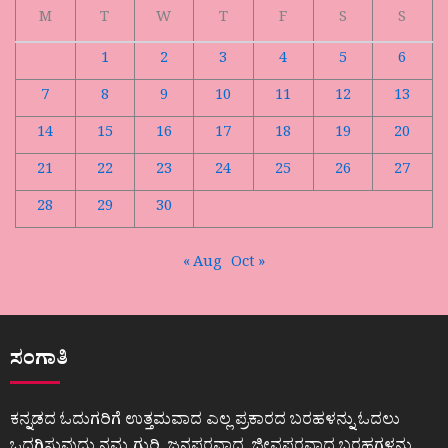
M
T
W
T
F
S
S
1
2
3
4
5
6
7
8
9
10
11
12
13
14
15
16
17
18
19
20
21
22
23
24
25
26
27
28
29
30
« Aug
Oct »
ಸಂಗಾತಿ
ಕನ್ನಡದ ಓದುಗರಿಗೆ ಉತ್ತಮವಾದ ಎಲ್ಲ ಪ್ರಕಾರದ ಬರಹಳನ್ನು ಓದಲು