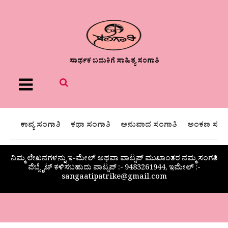
ಸಾರ್ಥಕ ಬದುಕಿಗೆ ಸಾಹಿತ್ಯ ಸಂಗಾತಿ
Menu
ಕಾವ್ಯ ಸಂಗಾತಿ
ಕಥಾ ಸಂಗಾತಿ
ಅನುವಾದ ಸಂಗಾತಿ
ಅಂಕಣ ಸಂಗಾ
ನಿಮ್ಮ ಲೇಖನಗಳನ್ನು ಇ-ಮೇಲ್ ಅಥವಾ ವಾಟ್ಸಪ್ ಮುಖಾಂತರ ನಮ್ಮ ಸಂಗತಿ
ವೆಬ್ಸೈಟ್ ಕಳಿಸಬಹುದು ವಾಟ್ಸಪ್‌ :- 9483261944, ಇಮೇಲ್ :-
sangaatipatrike@gmail.com