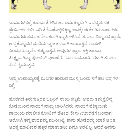
ನಾಯಿಗಳ ಬಗ್ಗೆ ತುಂಬಾ ತೆಗಳಿದ ಹಾಗಾಯಿತಲ್ಲವೇ ? ಇದನ್ನ ಶುನಕ
ಪ್ರೇಮಿಗಳು ಸಲೀಸಾಗಿ ತೆಗೆದುಕೊಳ್ಳಲಿಕ್ಕಿಲ್ಲ. ಅದಕ್ಕೇ ಈ ಕೆಳಗಿನ ಸಾಲುಗಳು.
ನಾಯಿಗಳು ಸಮಾಜ ಸೇವಕರಾಗಿ ಖ್ಯಾತಿ ಗಳಿಸಿವೆ. ತುಂಬಾ ವಿಶ್ವಾಸದ ಪ್ರಾಣಿ.
ಅನ್ನ ಕೊಟ್ಟವರ ಮನೆಯನ್ನು ಜತನವಾಗಿ ಕಾಯುತ್ತವೆ. ನುಸುಳಿ
ಬಂದವರನ್ನು ನೆಲ ಕಚ್ಚುಸುತ್ತವೆ. ಅವುಗಳ ಘ್ರಾಣ ಶಕ್ತಿ ತುಂಬಾ
ತೀಕ್ಷ್ಣವಾಗಿದ್ದು, ಪೋಲಿಸ್ ಇಲಾಖೆಗೆ “ಮೂಸುವನಾಯಿ”ಗಳಾಗಿ ತುಂಬಾ
ಸೇವೆ ಗೈಯುತ್ತವೆ.
ಇನ್ನು ಉಪಾಖ್ಯಾನಕ್ಕೆ ಮಂಗಳ ಹಾಡುವ ಮುನ್ನ ಒಂದು ನಗೆಹನಿ ಇವುಗಳ
ಬಗ್ಗೆ.
ಹೊರಗಡೆ ತಿರುಗುತ್ತಿರವ ಒಬ್ಬರಿಗೆ ನಾಯಿ ಕಚ್ಚಿತು. ಅವರು ತಮ್ಮಕೈಲಿದ್ದ
ಕೊಡೆಯಿಂದ ನಾಯಿಗೆ ನಾಲ್ಕು ಬಾರಿಸಿದರು. ನಾಯಿಗೆ ಪೆಟ್ಟಾಯಿತು.
ನಾಯಿಯ ಮಾಲೀಕ ಕೋರ್ಟಿಗೆ ಹೋದ. ಕೇಸು ವಿಚಾರಣೆಗೆ ಬಂದಾಗ
ಆರೋಪಿ ತನ್ನ ವಾದವನ್ನು ಮುಂದಿಟ್ಟ, ತಾನು ಹೊಡೆದದ್ದು ಯಾಕೆ ಅಂತ.
ಅದಕ್ಕೆ ಮಾಲೀಕನ ಹತ್ತಿರ ಮಾತಾಡಲು ಏನೂ ಇರಲಿಲ್ಲ. ಆದರೆ ಅವನು