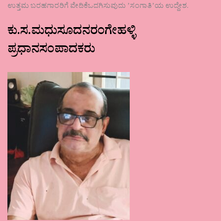
ಉತ್ತಮ ಬರಹಗಾರರಿಗೆ ವೇದಿಕೆಒದಗಿಸುವುದು ʼಸಂಗಾತಿʼಯ ಉದ್ದೇಶ.
ಕು.ಸ.ಮಧುಸೂದನರಂಗೇಹಳ್ಳಿ
ಪ್ರಧಾನಸಂಪಾದಕರು