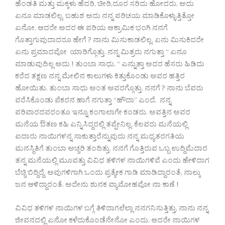
ಹೆಂಡತಿ ಮತ್ತು ಮಕ್ಕಳು ಹೆದರಿ, ಚೀರಿ,ದೂರ ಸರಿದು ಹೋದರು. ಅದು
ಏನೂ ಮಾಡಲಿಲ್ಲ. ಬಹುಶ ಅದು ನನ್ನ ಪರಿಚಯ ಮಾಡಿಕೊಳ್ಳುತ್ತಿತ್ತೋ
ಏನೋ. ಆದರೇ ಅದರ ಈ ಪರಿಯ ಆಕ್ರಾಮಿಕ ಭಂಗಿ ನನಗೆ
ಗೊತ್ತಾಗುವುದಾದರೂ ಹೇಗೆ ? ನಾನು ಮಿಸುಕಾಡಲಿಲ್ಲ. ಏನು ಮಿಸುಕಿದರೇ
ಏನು ಪ್ರಮಾದವೋ ಯಾರಿಗ್ಗೊತ್ತು. ನನ್ನ ಮಿತ್ರರು ನಗುತ್ತಾ “ ಏನೂ
ಮಾಡುವುದಿಲ್ಲ ಅದು ! ತುಂಬಾ ಸಾಧು. “ ಎನ್ನುತ್ತಾ ಅದರ ಹೆಸರು ಹಿಡಿದು
ಕರೆದ ತಕ್ಷಣ ನನ್ನ ಮೇಲಿನ ಕಾಲುಗಳು ಕಿತ್ತುಕೊಂಡು ಅವರ ಹತ್ತಿರ
ಹೋಯಿತು. ತುಂಬಾ ಸಾಧು ಅಂತ ಅವರಗ್ಗೊತ್ತು. ನನಗೆ ? ನಾನು ಬೆವರು
ವರೆಸಿಕೊಂಡು ಪೆಕರನ ಹಾಗೆ ನಗುತ್ತಾ “ಹೌದಾ” ಎಂದೆ. ನನ್ನ
ಪರಿವಾರದವರಂತೂ ಇನ್ನೂ ಕಂಗಾಲಾಗೇ ಕಂಡರು. ಅವತ್ತಿನ ಅವರ
ಮನೆಯ ಔತಣ ಕಹಿ ಎನ್ನಿಸಿದ್ದರಲ್ಲಿ ತಪ್ಪೇನಿಲ್ಲ. ಕೆಲವರು ಮನೆಯಲ್ಲಿ
ಐದಾರು ನಾಯಿಗಳನ್ನ ಸಾಕುತ್ತಾರೆನ್ನುವುದು ನನ್ನ ಮಧ್ಯತರಗತಿಯ
ಮನಸ್ಥಿತಿಗೆ ತುಂಬಾ ಅಚ್ಚರಿ ತಂದಿತ್ತು. ನನಗೆ ಗೊತ್ತಿರುವ ಒಬ್ಬ ಉದ್ದಿಮೆದಾರ
ತನ್ನ ಮನೆಯಲ್ಲಿ ಮೂವತ್ತು ವಿವಿಧ ತಳಿಗಳ ನಾಯಿಗಳಿವೆ ಎಂದು ಹೇಳಿದಾಗ
ಬೆಚ್ಚಿ ಬಿದ್ದಿದ್ದೆ. ಅವುಗಳಿಗಾಗಿ ಒಂದು ಪ್ರತ್ಯೇಕ ಗಾಡಿ ಮಾಡಿದ್ದಾರಂತೆ, ನಾಲ್ಕು
ಜನ ಆಳಿದ್ದಾರಂತೆ. ಅದೇನು ಶುನಕ ವ್ಯಾಮೋಹವೋ ನಾ ಕಾಣೆ !
ವಿವಿಧ ತಳಿಗಳ ನಾಯಿಗಳ ಬಗ್ಗೆ ತಿಳಿದಾಗಲೆಲ್ಲಾ ನನಗನಿಸುತ್ತಿತ್ತು, ನಾನು ನನ್ನ
ಜೀವನದಲ್ಲಿ ಏನೋ ಕಳೆದುಕೊಂಡೆನೇನೋ ಎಂದು. ಆದರೇ ನಾಯಿಗಳ