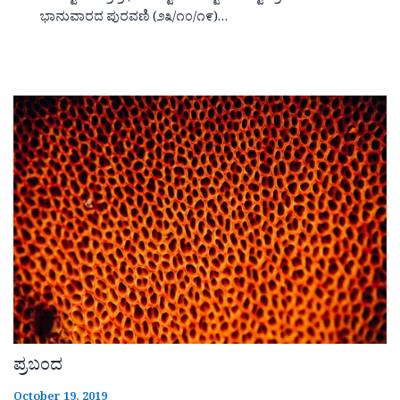
ಭಾನುವಾರದ ಪುರವಣಿ (೨೩/೧೦/೧೯)…
ಪ್ರಬಂದ
October 19, 2019