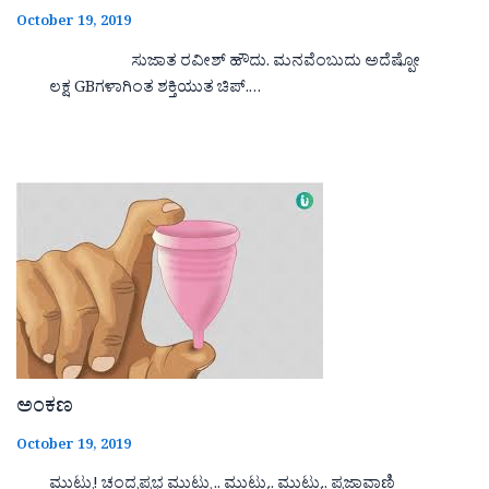
October 19, 2019
ಸುಜಾತ ರವೀಶ್ ಹೌದು. ಮನವೆಂಬುದು ಅದೆಷ್ಪೋ
ಲಕ್ಷ GBಗಳಾಗಿಂತ ಶಕ್ತಿಯುತ ಚಿಪ್.…
ಅಂಕಣ
October 19, 2019
ಮುಟ್ಟು! ಚಂದ್ರಪ್ರಭ ಮುಟ್ಟು .. ಮುಟ್ಟು.. ಮುಟ್ಟು.. ಪ್ರಜಾವಾಣಿ