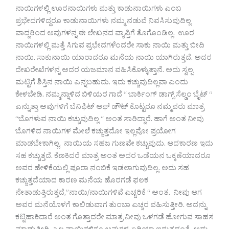
ನಾಯಿಗಳಲ್ಲಿ ಊರನಾಯಿಗಳು ಮತ್ತು ಕಾಡುನಾಯಿಗಳು ಎಂಬ
ಪ್ರಭೇದಗಳಿದ್ದರೂ ಕಾಡುನಾಯಿಗಳು ನಮ್ಮ ನಡುವೆ ನಿವಸಿಸುವುದಿಲ್ಲ
ವಾದ್ದರಿಂದ ಅವುಗಳನ್ನ ಈ ಲೇಖನದ ವ್ಯಾಪ್ತಿಗೆ ತೊಗೊಂಡಿಲ್ಲ. ಊರ
ನಾಯಿಗಳಲ್ಲಿ ಮತ್ತೆ ಸಿಗುವ ಪ್ರಭೇದಗಳೆಂದರೇ ಸಾಕು ನಾಯಿ ಮತ್ತು ಬೀದಿ
ನಾಯಿ. ಸಾಕುನಾಯಿ ಯಾರಾದರೂ ಮನೆಯ ನಾಯಿ ಯಾಗಿರುತ್ತದೆ. ಅದರ
ದೇಖರೇಖೆಗಳನ್ನ ಅದರ ಯಜಮಾನ ವಹಿಸಿಕೊಳ್ಳುತ್ತಾನೆ. ಅದು ಸ್ವಲ್ಪ
ಮಟ್ಟಿಗೆ ಶಿಸ್ತಿನ ನಾಯಿ ಎನ್ನಬಹುದು. ಇದು ಕಚ್ಚುವುದಿಲ್ಲವಾ ಎಂದು
ಕೇಳಬೇಡಿ. ನಮ್ಮನ್ನಾಳಿದ ಬಿಳಿಯರ ಗಾದೆ “ ಬಾರ್ಕಿಂಗ್ ಡಾಗ್ಸ್ ಸೆಲ್ಡಂ ಬೈಟ್ “
ಎನ್ನುತ್ತಾ ಅವುಗಳಿಗೆ ಬೆನಿಫಿಟ್ ಆಫ್ ಡೌಟ್ ಕೊಟ್ಟರೂ ನಮ್ಮವರು ಮಾತ್ರ
“ಬೊಗಳುವ ನಾಯಿ ಕಚ್ಚುವುದಿಲ್ಲ “ ಅಂತ ಸಾರಿದ್ದಾರೆ. ಹಾಗೆ ಅಂತ ನೀವು
ಬೊಗಳಿದ ನಾಯಿಗಳ ಮೇಲೆ ಕಚ್ಚುತ್ತದೋ ಇಲ್ಲವೋ ಪ್ರಯೋಗ
ಮಾಡಬೇಕಾಗಿಲ್ಲ. ನಾಯಿಯ ಸಹಜ ಗುಣವೇ ಕಚ್ಚುವುದು. ಆದಕಾರಣ ಇದು
ಸಹ ಕಚ್ಚುತ್ತದೆ. ಕೆಣಕಿದರೆ ಮಾತ್ರ ಅಂತ ಅದರ ಒಡೆಯನ ಒಕ್ಕಣೆಯಾದರೂ
ಅವರ ಹೇಳಿಕೆಯಲ್ಲಿ ಪೂರಾ ನಂಬಿಕೆ ಇಡಲಾಗುವುದಿಲ್ಲ. ಅದು ಸಹ
ಕಚ್ಚುತ್ತದೆಯಾದ ಕಾರಣ ಮನೆಯ ಹೊರಗಡೆ ಫಲಕ
ನೇತಾಡುತ್ತಿರುತ್ತದೆ,”ನಾಯಿ/ನಾಯಿಗಳಿವೆ ಎಚ್ಚರಿಕೆ “ ಅಂತ. ನೀವು ಆಗ
ಅವರ ಮನೆಯೊಳಗೆ ಕಾಲಿಡುವಾಗ ತುಂಬಾ ಎಚ್ಚರ ವಹಿಸುತ್ತೀರಿ. ಅದನ್ನು
ಕಟ್ಟಿಹಾಕಿದಾರೆ ಅಂತ ಗೊತ್ತಾದರೇ ಮಾತ್ರ ನೀವು ಒಳಗಡೆ ಹೋಗುವ ಸಾಹಸ