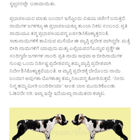
ಸ್ವಲ್ಪದರಲ್ಲೇ ಬಚಾವಾಯಿತು.
ಪ್ರಭಾವಲಯದ ಮಾತು ಬಂದಾಗ ಇನ್ನೊಂದು ವಿಷಯ ಚರ್ಚೆಗೆ ಬರುತ್ತದೆ.
ನಾಯಿಗಳ ಜಗಳಕ್ಕೂ ಈ ಪ್ರಭಾವಲಯಕ್ಕೂ ತುಂಬಾ ನಿಕಟ ಸಂಬಂಧ. ಪ್ರತಿ
ನಾಯಿಯೂ ತನ್ನ ಪ್ರಭಾವಲಯವನ್ನ ಏರ್ಪಡಿಸಿಕೊಳ್ಳುತ್ತದಂತೆ.
ಸಾಕುನಾಯಿಗಳಿಕೆ ತಾವಿರುವ ಮನೆಯೇ ಈ ವ್ಯಾಪ್ತಿ ಪ್ರದೇಶ ವಾಗಿದ್ದರೇ, ಮತ್ತೆ
ಬೀದಿ ನಾಯಿಗಳಿಗೆ ಯಾವುದು ಮತ್ತು ಎಲ್ಲಿಯವರಗೆಎನ್ನುವ ಪ್ರಶ್ನೆ? ಈ
ಸಂದಿಗ್ಧವೇ ಜಗಳಗಳ ನಾಂದಿ. ಪ್ರತಿ ನಾಯಿ ಅಥವಾ ಆ ಬೀದಿನಾಯಿಗಳ
ಗುಂಪು ಒಂದು ನಿರ್ದಿಷ್ಟ ಪ್ರದೇಶವನ್ನು ತಮ್ಮ ವ್ಯಾಪ್ತಿ ಪ್ರದೇಶವಾಗಿ
ನಿರ್ದೇಶಿಸಿಕೊಳ್ಳುತ್ತವೆಯಂತೆ. ಆ ವ್ಯಾಪ್ತಿ ಪ್ರದೇಶಕ್ಕೆ ಬೇರೊಂದು ನಾಯಿ
ಬಂದಾಗ ಅವುಗಳು ಬೊಗಳುತ್ತಾ ತಮ್ಮ ನಿಲುವನ್ನ ತೋರಿಸುತ್ತವೆ, “ನೀನು
ನಿನ್ನ ಹದ್ದು ಮೀರಿ ಬಂದಿದೀಯಾ” ಅಂತ. ಬಾಲ ಮುದುರಿಕೊಂಡು
ಓಡಿದರೇ ಸರಿ. ಇಲ್ಲಾ ಇದ್ದೇ ಇದೆಯಲ್ಲಾ ನಾಯಿತರಾ ಕಚ್ಚಾಟ.