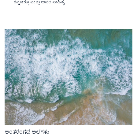
ಕನ್ನಡಕ್ಕೂ ಮತ್ತು ಅದರ ಸಾಹಿತ್ಯ…
ಅಂತರಂಗದ ಅಲೆಗಳು