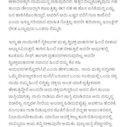
ಈಕಾರಣಕ್ಕಾಗಿ ನಾಯಿಯನ್ನ ಸಾಕುವುದಿರಲಿ, ಹತ್ತಿರ ಬಿಟ್ಟುಕೊಳ್ಳುವುದು ಸಹ
ತುಂಬಾ ಡೇಂಜರ್ರಾಗಿ ಕಾಣುತ್ತಿತ್ತು. ಈಗ ಸಹ ಈ ಹೊಸ ಲಸಿಕೆಯನ್ನ ಎಷ್ಟು
ಜನ ಹಾಕಿಸಿಕೊಂಡಿದ್ದಾರೆ, ಅವರಿಗೆ ಅದು ಎಷ್ಟರ ವರೆಗೆ ಗುಣ ಕಾಣಿಸಿದೆ
ಎಂದು ಇನ್ನೂ ಸರಿಯಾದ ಮಾಹಿತಿ ಗೊತ್ತಿಲ್ಲ. ಆದರೇ ಹದಿನಾಲ್ಕು ಇಂಜಕ್ಷನ್
ಬೇಡ ಎನ್ನುವುದು ಒಂತರಾ ನೆಮ್ಮದಿ.
ಇನ್ನು ಈ ನಾಯಿಗಳಿಗೆ ಸೈಕಿಲುಗಳ ಮತ್ತು ದ್ವಿಚಕ್ರ ವಾಹನಗಳ ಹಿಂದೆ ಬೀಳುವ
ಅಭ್ಯಾಸವಿರುತ್ತದೆ. ಕಾರಿನ ಹಿಂದೆ ಸಹ ಬೀಳುತ್ತವೆ ಆದರೇ ಅವುಗಳಲ್ಲಿ
ಕೂತವರು ಸೇಫ್. ಹಾಗಾಗಿ ಪ್ರಹಸನಗಳಾಗುವುದಿಲ್ಲ. ಆದರೇ
ದ್ವಿಚಕ್ರವಾಹನಗಳ ಸವಾರರ ಹಿಂದೆ ಬಿದ್ದು ಕೆಲ ಕಹಿ
ಅನುಭವಗಳನ್ನೊದಗಿಸಿವೆ ಎಂದು ಹೇಳಬಹುದು. ನಾನು ಮತ್ತು ನನ್ನವಳು
ಒಮ್ಮೆ ದೇವಸ್ಥಾನದಿಂದ ಮನೆಗೆ ಬರುವಾಗ ಒಂದು ಸಂದಿಯಲ್ಲಿ ಒಂದು ಚಿಕ್ಕ
ನಾಯಿ ನಮ್ಮ ಹಿಂದೆ ಬಿದ್ದಿತ್ತು. ಚಿಕ್ಕದು ಅಂತ ಯಾಕೆ ಪ್ರತ್ಯೇಕವಾಗಿ
ಹೇಳುತ್ತಿದ್ದೇನೆ ಅಂದರೇ ಅದು ಚಿಕ್ಕದಾಗಿದ್ದರಿಂದ ಅದರ ವೇಗ ತುಂಬಾ
ಜಾಸ್ತಿಯಾಗಿತ್ತು. ನಾನು ಗಾಡಿಯ ವೇಗ ಜಾಸ್ತಿ ಮಾಡಿದರೂ ಅದು ನಮ್ಮನ್ನ
ಬಿಡಲಿಲ್ಲ. ನನ್ನವಳ ಸೀರೆಯ ಅಂಚನ್ನ ಹಿಡಿದುಬಿಟ್ಟಿತ್ತು. ಅವಳಿಗೂ ಹೆದರಿಕೆ,
ನಂಗಂತೂ ಗಾಡಿ ಬಿಡುವುದರ ಜೊತೆಗೆ ಹಿಂದೆ ಬಿದ್ದ ಈ ಅವಾಂತರವನ್ನ
ನಿಭಾಯಿಸಬೇಕಾಯಿತು. ಯಾರೋ ಅದಕ್ಕೆ ಕಲ್ಲು ತೂರಿ ಬಿಡಿಸುವುದರಲ್ಲಿ
ನಾವಿಬ್ಬರೂ ಆಯ ತಪ್ಪಿ ಬೀಳುವುದೇ ಆಯಿತು. ಪುಣ್ಯ ಜಾಸ್ತಿ ಪೆಟ್ಟಾಗಲಿಲ್ಲ.