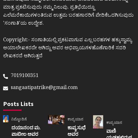
ಒದಗಿಸುವುದು ನಮ್ಮ ಗುರಿ. ಜನಪರವಾದ, ಜೀವಪರವಾದ ಬರಹಗಳನ್ನು
ಮಾತ್ರ ಪ್ರಕಟಿಸುವುದು ನಮ್ಮ ನಿಲುವು. ಪ್ರತಿಭೆಯಿದ್ದೂ
ಎಲೆಮರೆಕಾಯಿಗಳಂತಿರುವ ಉತ್ತಮ ಬರಹಗಾರರಿಗೆ ವೇದಿಕೆಒದಗಿಸುವುದು
ʼಸಂಗಾತಿʼಯ ಉದ್ದೇಶ.
Copyright:- ಸಂಗಾತಿಯಲ್ಲಿ ಪ್ರಕಟವಾಗುವ ಎಲ್ಲ ಬರಹಗಳ ಹಕ್ಕುಸ್ವಾಮ್ಯ
ಆಯಾಲೇಖಕರದೇ ಆಗಿದ್ದು ಅವರ ಅಭಿಪ್ರಾಯಗಳಹೊಣೆಗಾರಿಕೆ ಸದರಿ
ಲೇಖಕರದೆ ಆಗಿರುತ್ತದೆ
7019100351
sangaatipatrike@gmail.com
Posts Lists
ನಿಮ್ಮೊಂದಿಗೆ
ಕಾವ್ಯಯಾನ
ಕಾವ್ಯಯಾನ
ದಯಾನಂದ ಮ.
ಕಾವ್ಯ ಸುಧೆ
ವಾಣಿ
ಪಾಟೀಲ ಅವರ
ಅವರ
ಯಡಹಳ್ಳಿಮಠ