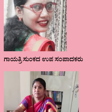
ಗಾಯತ್ರಿ ಸುಂಕದ ಉಪ ಸಂಪಾದಕರು