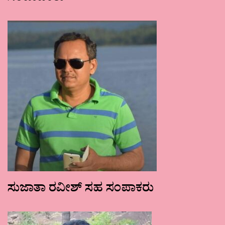
ಸುಜಾತಾ ರವೀಶ್ ಸಹ ಸಂಪಾಕರು