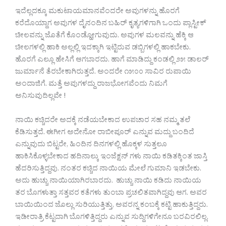
ಇದೆಲ್ಲದಕ್ಕೂ ಮಕುಟಾಯಮಾನವೆಂದರೇ ಅವುಗಳನ್ನು ಹೊರಗೆ
ಕರೆದೊಯ್ದಾಗ ಅವುಗಳ ದೈನಂದಿನ ಬಹಿರ್ ಕೃತ್ಯಗಳಿಗಾಗಿ ಒಂದು ಪ್ಲಾಸ್ಟೀಕ್
ಚೀಲವನ್ನು ಜೊತೆಗೆ ಕೊಂಡ್ಹೋಗುವುದು. ಅವುಗಳ ಮಲವನ್ನು ಹೆಕ್ಕಿ ಆ
ಚೀಲಗಳಲ್ಲಿ ಹಾಕಿ ಅಲ್ಲಲ್ಲಿ ಇದಕ್ಕಾಗಿ ಇಟ್ಟಿರುವ ಡಬ್ಬಿಗಳಲ್ಲಿ ಹಾಕಬೇಕು.
ಹೊರಗೆ ಎಲ್ಲೂ ಹೇಸಿಗೆ ಆಗಬಾರದು. ಹಾಗೆ ಮಾಡಿದ್ದು ಕಂಡಲ್ಲಿ ೨೫ ಡಾಲರ್
ಜುರ್ಮಾನೆ ತೆರಬೇಕಾಗಿರುತ್ತದೆ. ಅಂದರೇ ೧೫೦೦ ಸಾವಿರ ರುಪಾಯಿ
ಅಂದಾಜಿಗೆ. ಮತ್ತೆ ಅವುಗಳದ್ದು ರಾಜಭೋಗವೆಂದು ನಿಮಗೆ
ಅನಿಸುವುದಿಲ್ಲವೇ !
ನಾಯಿ ಕಚ್ಚಿದರೇ ಅದಕ್ಕೆ ನಡೆಯಬೇಕಾದ ಉಪಚಾರ ಸಹ ನಮ್ಮ ತಲೆ
ಕೆಡಿಸುತ್ತದೆ. ಈಗೀಗ ಅದೇನೋ ರಾಬೀಪೂರ್ ಎನ್ನುವ ಮದ್ದು ಬಂದಿದೆ
ಎನ್ನುವುದು ಬಿಟ್ಟರೇ, ಹಿಂದಿನ ದಿನಗಳಲ್ಲಿ ಹೊಕ್ಕಳ ಸುತ್ತಲೂ
ಹಾಕಿಸಿಕೊಳ್ಳಬೇಕಾದ ಹದಿನಾಲ್ಕು ಇಂಜೆಕ್ಷನ್ ಗಳು ನಾಯಿ ಕಡಿತಕ್ಕಿಂತ ಜಾಸ್ತಿ
ಹೆದರಿಸುತ್ತಿದ್ದವು. ನಂತರ ಕಚ್ಚಿದ ನಾಯಿಯ ಮೇಲೆ ಗುಮಾನಿ ಇಡಬೇಕು.
ಅದು ಹುಚ್ಚು ನಾಯಿಯಾಗಿರಬಾರದು. ಹುಚ್ಚು ನಾಯಿ ಕಡಿದು ನಾಯಿಯ
ತರ ಬೊಗಳುತ್ತಾ ಸತ್ತವರ ಕತೆಗಳು ತುಂಬಾ ಪ್ರಚಲಿತವಾಗಿದ್ದವು ಆಗ. ಅವರ
ಬಾಯಿಯಿಂದ ಜೊಲ್ಲು ಸುರಿಯುತ್ತಿತ್ತು, ಅವರನ್ನ ಕಂಬಕ್ಕೆ ಕಟ್ಟಿ ಹಾಕುತ್ತಿದ್ದರು.
ಇಡೀರಾತ್ರಿ ಕೆಟ್ಟದಾಗಿ ಬೊಗಳಿತ್ತಿದ್ದರು ಎನ್ನುವ ಸುದ್ದಿಗಳಿಗೇನೂ ಬರವಿರಲಿಲ್ಲ.