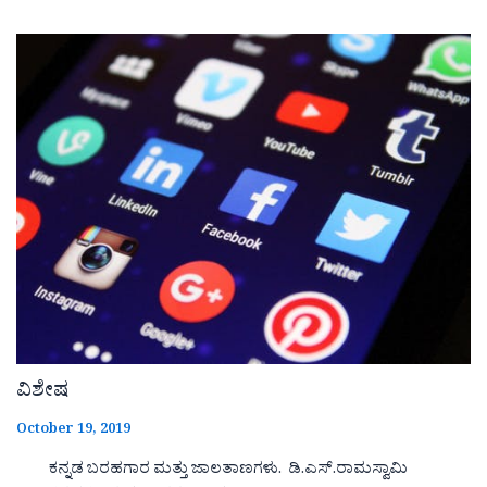
ವಿಶೇಷ
October 19, 2019
ಕನ್ನಡ ಬರಹಗಾರ ಮತ್ತು ಜಾಲತಾಣಗಳು. ಡಿ.ಎಸ್.ರಾಮಸ್ವಾಮಿ