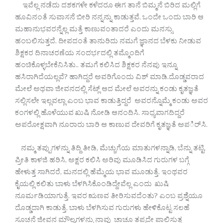
ಇವೆಲ್ಲ ನಡೆದು ದಶಕಗಳೇ ಕಳೆದರೂ ಈಗ ತಾನೆ ಬಿಮ್ಮನೆ ಬಿರಿದ ಮಲ್ಲಿಗೆ
ಹೂವಿನಂತೆ ಸುವಾಸನೆ ಬೀರಿ ನನ್ನನ್ನು ಕಾಡುತ್ತವೆ. ಒಂದೇ ಒಂದು ಬಾರಿ ಆ
ಮಹಾನುಭವರನ್ನೆಲ್ಲ ಮತ್ತೆ ಕಾಣುವಂತಾದರೆ ಎಂದು ಮನಸ್ಸು
ಹಂಬಲಿಸುತ್ತದೆ. ದೀಪದಂತೆ ತಾನುರಿದು ನಮಗೆ ಜ್ಞಾನದ ಬೆಳಕು ನೀಡುವ
ಶಿಕ್ಷಕರ ದಿನಾಚರಣೆಯ ಸಂದರ್ಭದಲ್ಲಿ ತಮ್ಮೊಂದಿಗೆ
ಹಂಚಿಕೊಳ್ಳಬೇಕೆನಿಸಿತು.. ತಮಗೆ ಕಲಿಸಿದ ಶಿಕ್ಷಕರ ನೆನಪು ಇನ್ನೂ
ಹಸಿರಾಗಿದೆಯಲ್ಲವೆ? ಹಾಗಿದ್ದರೆ ಅವರಿಗೊಂದು ವಿಶ್ ಮಾಡಿ.ದೊಡ್ಡವರಾದ
ಮೇಲೆ ಅಥವಾ ಜೀವನದಲ್ಲಿ ಸೆಟ್ಲ್ ಆದ ಮೇಲೆ ಅವರನ್ನು ಕಂಡು ಕೃತಜ್ಞತೆ
ಸಲ್ಲಿಸಲೇ ಇಲ್ಲವಲ್ಲಾ ಎಂಬ ಭಾವ ಕಾಡುತ್ತಿದ್ದರೆ ಅವರನ್ನೊಮ್ಮೆ ಕಂಡು ಅವರ
ಕಂಗಳಲ್ಲಿ ಹೊಳೆಯುವ ಖುಷಿ ನೋಡಿ ಆನಂದಿಸಿ. ಸಾಧ್ಯವಾಗದಿದ್ದರೆ
ಅಪರೋಕ್ಷವಾಗಿ ನೂರಾರು ಬಾರಿ ಆ ಕಾಣುವ ದೇವರಿಗೆ ಕೃತಜ್ಞತೆ ಅಪರ್ಿಸಿ.
ನಮ್ಮ ತಪ್ಪುಗಳನ್ನು ತಿದ್ದಿ ತೀಡಿ, ಮೆಚ್ಚುಗೆಯ ಮಾತುಗಳನ್ನಾಡಿ, ಬೆನ್ನು ತಟ್ಟಿ,
ಪ್ರೀತಿ ಕಾಳಜಿ ಹರಿಸಿ, ಅಕ್ಷರ ಕಲಿಸಿ ಅರಿವು ಮೂಡಿಸಿದ ಗುರುಗಳ ಬಗ್ಗೆ
ಹೇಳುತ್ತ ಸಾಗಿದರೆ, ಮನದಲ್ಲಿ ಹೆಮ್ಮೆಯ ಭಾವ ಮೂಡುತ್ತೆ. ಇಂಥವರ
ಕೈಯಲ್ಲಿ ಕಲಿತು ಬಾಳು ಬೆಳಗಿಸಿಕೊಂಡಿದ್ದೇವೆಲ್ಲ ಎಂದು ಖುಷಿ
ನೂರ್ಮಡಿಯಾಗುತ್ತೆ. ಇವರ ಋಣವ ತೀರಿಸುವದೆಂತು? ಎಂಬ ಪ್ರಶ್ನೆಯೂ
ದೊಡ್ಡದಾಗಿ ಕಾಡುತ್ತೆ. ಬಾಳು ಬೆಳಗಿಸುವ ಗುರುಗಳು ಹೇಳಿಕೊಟ್ಟ ಸಲಹೆ
ಸೂಚನೆ ಜೀವನ ಮೌಲ್ಯಗಳನ್ನು ನಾವು ಚಾಚೂ ತಪ್ಪದೇ ಪಾಲಿಸುತ್ತ