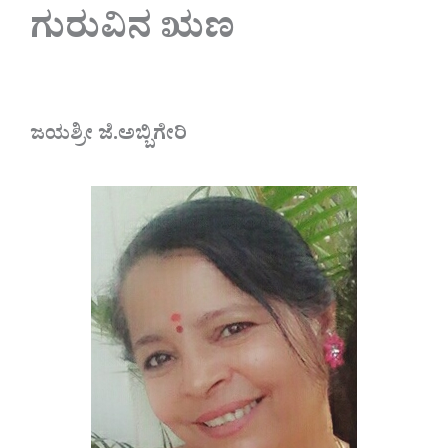
ಗುರುವಿನ ಋಣ
ಜಯಶ್ರೀ ಜೆ.ಅಬ್ಬಿಗೇರಿ