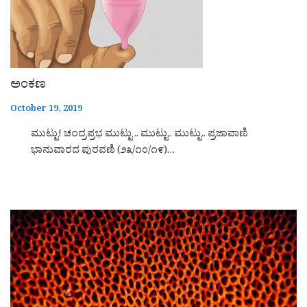
ಅಂಕಣ
October 19, 2019
ಮುಟ್ಟು! ಚಂದ್ರಪ್ರಭ ಮುಟ್ಟು .. ಮುಟ್ಟು.. ಮುಟ್ಟು.. ಪ್ರಜಾವಾಣಿ
ಭಾನುವಾರದ ಪುರವಣಿ (೨೩/೧೦/೧೯)…