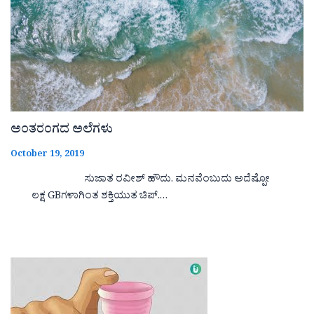
ಅಂತರಂಗದ ಅಲೆಗಳು
October 19, 2019
ಸುಜಾತ ರವೀಶ್ ಹೌದು. ಮನವೆಂಬುದು ಅದೆಷ್ಪೋ
ಲಕ್ಷ GBಗಳಾಗಿಂತ ಶಕ್ತಿಯುತ ಚಿಪ್.…