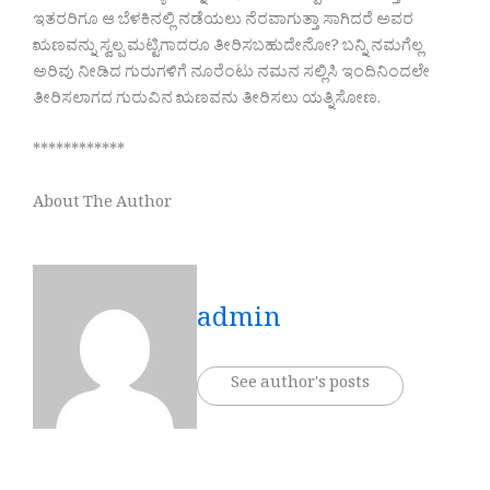
ಇತರರಿಗೂ ಆ ಬೆಳಕಿನಲ್ಲಿ ನಡೆಯಲು ನೆರವಾಗುತ್ತಾ ಸಾಗಿದರೆ ಅವರ
ಋಣವನ್ನು ಸ್ವಲ್ಪ ಮಟ್ಟಿಗಾದರೂ ತೀರಿಸಬಹುದೇನೋ? ಬನ್ನಿ ನಮಗೆಲ್ಲ
ಅರಿವು ನೀಡಿದ ಗುರುಗಳಿಗೆ ನೂರೆಂಟು ನಮನ ಸಲ್ಲಿಸಿ ಇಂದಿನಿಂದಲೇ
ತೀರಿಸಲಾಗದ ಗುರುವಿನ ಋಣವನು ತೀರಿಸಲು ಯತ್ನಿಸೋಣ.
************
About The Author
admin
See author's posts