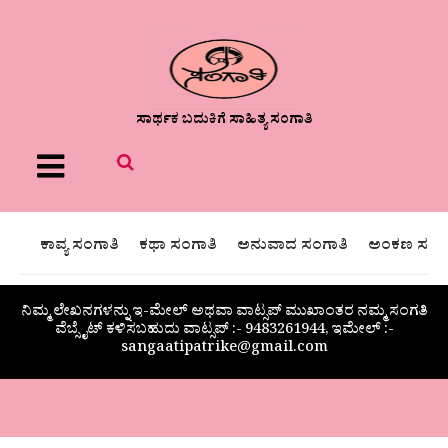
ಸಾರ್ಥಕ ಬದುಕಿಗೆ ಸಾಹಿತ್ಯ ಸಂಗಾತಿ
Menu
ಕಾವ್ಯ ಸಂಗಾತಿ
ಕಥಾ ಸಂಗಾತಿ
ಅನುವಾದ ಸಂಗಾತಿ
ಅಂಕಣ ಸಂಗಾ
ನಿಮ್ಮ ಲೇಖನಗಳನ್ನು ಇ-ಮೇಲ್ ಅಥವಾ ವಾಟ್ಸಪ್ ಮುಖಾಂತರ ನಮ್ಮ ಸಂಗತಿ
ವೆಬ್ಸೈಟ್ ಕಳಿಸಬಹುದು ವಾಟ್ಸಪ್‌ :- 9483261944, ಇಮೇಲ್ :-
sangaatipatrike@gmail.com