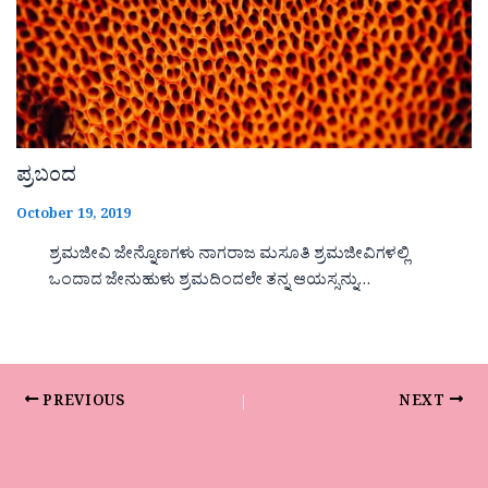
ಪ್ರಬಂದ
October 19, 2019
ಶ್ರಮಜೀವಿ ಜೇನ್ನೊಣಗಳು ನಾಗರಾಜ ಮಸೂತಿ ಶ್ರಮಜೀವಿಗಳಲ್ಲಿ
ಒಂದಾದ ಜೇನುಹುಳು ಶ್ರಮದಿಂದಲೇ ತನ್ನ ಆಯಸ್ಸನ್ನು…
PREVIOUS
NEXT