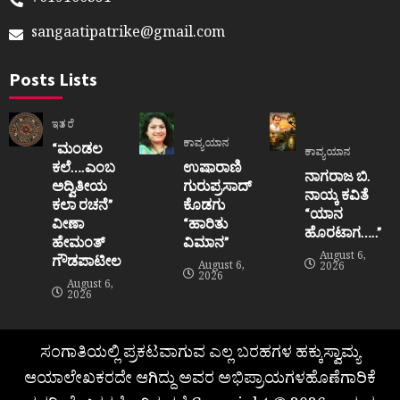
sangaatipatrike@gmail.com
Posts Lists
ಇತರೆ
ಕಾವ್ಯಯಾನ
“ಮಂಡಲ
ಕಾವ್ಯಯಾನ
ಕಲೆ….ಎಂಬ
ಉಷಾರಾಣಿ
ನಾಗರಾಜ ಬಿ.
ಅದ್ವಿತೀಯ
ಗುರುಪ್ರಸಾದ್
ನಾಯ್ಕ ಕವಿತೆ
ಕಲಾ ರಚನೆ”‌
ಕೊಡಗು
“ಯಾನ
ವೀಣಾ
“ಹಾರಿತು
ಹೊರಟಾಗ…..”
ಹೇಮಂತ್‌
ವಿಮಾನ”
August 6,
ಗೌಡಪಾಟೀಲ
August 6,
2026
2026
August 6,
2026
ಸಂಗಾತಿಯಲ್ಲಿ ಪ್ರಕಟವಾಗುವ ಎಲ್ಲ ಬರಹಗಳ ಹಕ್ಕುಸ್ವಾಮ್ಯ
ಆಯಾಲೇಖಕರದೇ ಆಗಿದ್ದು ಅವರ ಅಭಿಪ್ರಾಯಗಳಹೊಣೆಗಾರಿಕೆ