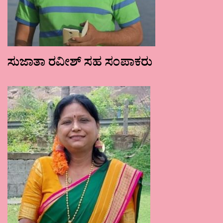
ಸುಜಾತಾ ರವೀಶ್ ಸಹ ಸಂಪಾಕರು