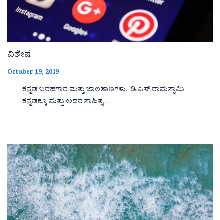
ವಿಶೇಷ
October 19, 2019
ಕನ್ನಡ ಬರಹಗಾರ ಮತ್ತು ಜಾಲತಾಣಗಳು. ಡಿ.ಎಸ್.ರಾಮಸ್ವಾಮಿ
ಕನ್ನಡಕ್ಕೂ ಮತ್ತು ಅದರ ಸಾಹಿತ್ಯ…