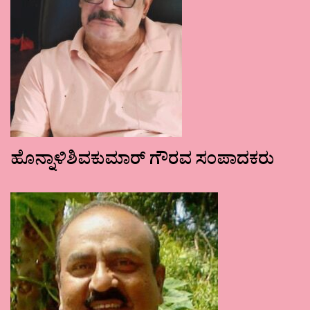
ಹೊನ್ನಾಳಿಶಿವಕುಮಾರ್ ಗೌರವ ಸಂಪಾದಕರು