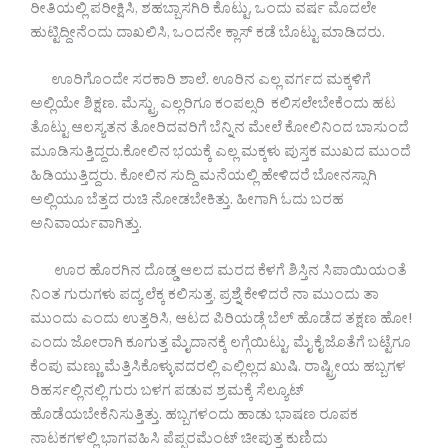
ರೀತಿಯಲ್ಲಿ ಪರೀಕ್ಷಿಸಿ, ಶಹಬ್ಬಾಸಗಿರಿ ಕೊಟ್ಟು, ಒಂದು ವರ್ಷ ಮೊದಲೇ
ಹುಟ್ಟಿದ್ದೀನೆಂದು ದಾಖಲಿಸಿ, ಒಂದನೇ ಕ್ಲಾಸ್ ಕಡೆ ಬೊಟ್ಟು ಮಾಡಿದರು.
ಊರಿಗೊಂದೇ ಸರಕಾರಿ ಶಾಲೆ. ಊರಿನ ಎಲ್ಲ ವರ್ಗದ ಮಕ್ಕಳಿಗೆ
ಅಲ್ಲಿಯೇ ಶಿಕ್ಷಣ. ಮೆಸ್ಟ್ರು ಎಲ್ಲರಿಗೂ ಕಂಪಲ್ಸರಿ ಕಲಿಸಲೇಬೇಕೆಂದು ಹಟ
ತೊಟ್ಟು ಆಲಸ್ಯತನ ತೋರಿದವರಿಗೆ ಬೆನ್ನಿನ ಮೇಲೆ ಕೋಲಿನಿಂದ ಬಾಸುಂದೆ
ಮೂಡಿಸುತ್ತಿದ್ದರು.ಕೋಲಿನ ಭಯಕ್ಕೆ ಎಲ್ಲ ಮಕ್ಕಳು ಪುಸ್ತಕ ಮುಖದ ಮುಂದೆ
ಹಿಡಿಯುತ್ತಿದ್ದರು. ಕೋಲಿನ ಸುದ್ದಿ ಮನೆಯಲ್ಲಿ ಹೇಳಿದರೆ ಬೋನಸ್ಸಾಗಿ
ಅಲ್ಲಿಯೂ ಬೆತ್ತದ ರುಚಿ ನೋಡಬೇಕಿತ್ತು. ಹೀಗಾಗಿ ಓದು ಬರಹ
ಅನಿವಾರ್ಯವಾಗಿತ್ತು.
ಊರ ಹೊರಗಿನ ದೊಡ್ಡ ಆಲದ ಮರದ ಕೆಳಗೆ ಶಿಸ್ತಿನ ಸಿಪಾಯಿಯಂತೆ
ನಿಂತ ಗುರುಗಳು ಪದ್ಯ ಲೆಕ್ಕ ಕಲಿಸುತ್ತ, ಪ್ರಶ್ನೆ ಕೇಳಿದರೆ ನಾ ಮುಂದು ತಾ
ಮುಂದು ಎಂದು ಉತ್ತರಿಸಿ, ಆಟದ ಪಿರಿಯಡ್ಗೆ ಬೆಲ್ ಹೊಡೆದ ತಕ್ಷಣ ಹೋ!
ಎಂದು ಜೋರಾಗಿ ಕೂಗುತ್ತ ಮೈದಾನಕ್ಕೆ ಲಗ್ಗೆಯಿಟ್ಟು, ಮೈ ಕೈ ಜೊತೆಗೆ ಬಟ್ಟೆಗೂ
ಕೆಂಪು ಮಣ್ಣು ಮೆತ್ತಿಸಿಕೊಳ್ಳುವದರಲ್ಲಿ ಎಲ್ಲಿಲ್ಲದ ಖುಷಿ. ರಾಷ್ಟ್ರೀಯ ಹಬ್ಬಗಳ
ರಿಹರ್ಸಲ್ಲಿನಲ್ಲಿ ಗುರು ಬಳಗ ಪಡುವ ಶ್ರಮಕ್ಕೆ ಸೆಲ್ಯೂಟ್
ಹೊಡೆಯಬೇಕೆನಿಸುತ್ತಿತ್ತು. ಹಬ್ಬಗಳಂದು ಹಾಡು ಭಾಷಣ ರೂಪಕ
ನಾಟಕಗಳಲ್ಲಿ ಭಾಗವಹಿಸಿ ಪೆಪ್ಪರಮೆಂಟ್ ಚೀಪುತ್ತ ಕುಣಿದು