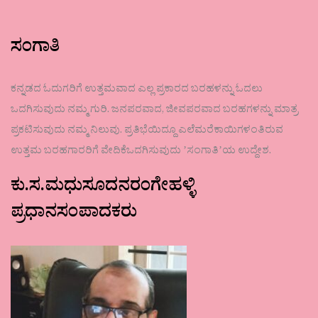
ಸಂಗಾತಿ
ಕನ್ನಡದ ಓದುಗರಿಗೆ ಉತ್ತಮವಾದ ಎಲ್ಲ ಪ್ರಕಾರದ ಬರಹಳನ್ನು ಓದಲು
ಒದಗಿಸುವುದು ನಮ್ಮ ಗುರಿ. ಜನಪರವಾದ, ಜೀವಪರವಾದ ಬರಹಗಳನ್ನು ಮಾತ್ರ
ಪ್ರಕಟಿಸುವುದು ನಮ್ಮ ನಿಲುವು. ಪ್ರತಿಭೆಯಿದ್ದೂ ಎಲೆಮರೆಕಾಯಿಗಳಂತಿರುವ
ಉತ್ತಮ ಬರಹಗಾರರಿಗೆ ವೇದಿಕೆಒದಗಿಸುವುದು ʼಸಂಗಾತಿʼಯ ಉದ್ದೇಶ.
ಕು.ಸ.ಮಧುಸೂದನರಂಗೇಹಳ್ಳಿ
ಪ್ರಧಾನಸಂಪಾದಕರು