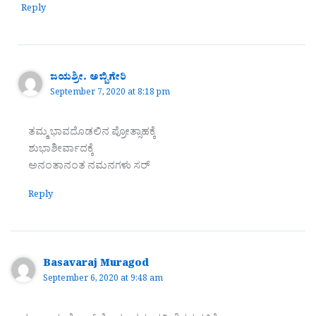
Reply
ಜಯಶ್ರೀ. ಅಬ್ಬಿಗೇರಿ
September 7, 2020 at 8:18 pm
ತಮ್ಮ ಭಾವದೊಡಲಿನ ಪ್ರೋತ್ಸಾಹಕ್ಕೆ
ಶುಭಾಶೀರ್ವಾದಕ್ಕೆ
ಅನಂತಾನಂತ ನಮನಗಳು‌ ಸರ್
Reply
Basavaraj Muragod
September 6, 2020 at 9:48 am