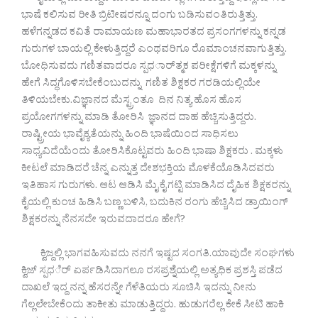
ಭಾಷೆ ಕಲಿಸುವ ರೀತಿ ಬ್ರಿಟೀಷರನ್ನೂ ದಂಗು ಬಡಿಸುವಂತಿರುತ್ತಿತ್ತು.
ಹಳೆಗನ್ನಡದ ಕವಿತೆ ರಾಮಾಯಣ ಮಹಾಭಾರತದ ಪ್ರಸಂಗಗಳನ್ನು ಕನ್ನಡ
ಗುರುಗಳ ಬಾಯಲ್ಲಿ ಕೇಳುತ್ತಿದ್ದರೆ ಎಂಥವರಿಗೂ ರೊಮಾಂಚನವಾಗುತ್ತಿತ್ತು.
ಬೋಧಿಸುವದು ಗಣಿತವಾದರೂ ಸ್ಪಧರ್ಾತ್ಮಕ ಪರೀಕ್ಷೆಗಳಿಗೆ ಮಕ್ಕಳನ್ನು
ಹೇಗೆ ಸಿದ್ಧಗೊಳಿಸಬೇಕೆಂಬುದನ್ನು ಗಣಿತ ಶಿಕ್ಷಕರ ಗರಡಿಯಲ್ಲಿಯೇ
ತಿಳಿಯಬೇಕು.ವಿಜ್ಞಾನದ ಮೆಸ್ಟ್ರಂತೂ ದಿನ ನಿತ್ಯ ಹೊಸ ಹೊಸ
ಪ್ರಯೋಗಗಳನ್ನು ಮಾಡಿ ತೋರಿಸಿ ಜ್ಞಾನದ ದಾಹ ಹೆಚ್ಚಿಸುತ್ತಿದ್ದರು.
ರಾಷ್ಟ್ರೀಯ ಭಾವೈಕ್ಯತೆಯನ್ನು ಹಿಂದಿ ಭಾಷೆಯಿಂದ ಸಾಧಿಸಲು
ಸಾಧ್ಯವಿದೆಯೆಂದು ತೋರಿಸಿಕೊಟ್ಟವರು ಹಿಂದಿ ಭಾಷಾ ಶಿಕ್ಷಕರು . ಮಕ್ಕಳು
ಕೀಟಲೆ ಮಾಡಿದರೆ ಚೆನ್ನ ಎನ್ನುತ್ತ ದೇಶಭಕ್ತಿಯ ಮೊಳಕೆಯೊಡಿಸಿದವರು
ಇತಿಹಾಸ ಗುರುಗಳು. ಆಟ ಆಡಿಸಿ ಮೈ ಕೈ ಗಟ್ಟಿ ಮಾಡಿಸಿದ ದೈಹಿಕ ಶಿಕ್ಷಕರನ್ನು
ಕೈಯಲ್ಲಿ ಕುಂಚ ಹಿಡಿಸಿ ಬಣ್ಣ ಬಳಿಸಿ, ಬದುಕಿನ ರಂಗು ಹೆಚ್ಚಿಸಿದ ಡ್ರಾಯಿಂಗ್
ಶಿಕ್ಷಕರನ್ನು ನೆನಸದೇ ಇರುವದಾದರೂ ಹೇಗೆ?
ಕ್ವಿಜ್ದಲ್ಲಿ ಭಾಗವಹಿಸುವದು ನನಗೆ ಇಷ್ಟದ ಸಂಗತಿ.ಯಾವುದೇ ಸಂಘಗಳು
ಕ್ವಿಜ್ ಸ್ಪಧರ್ೆ ಏರ್ಪಡಿಸಿದಾಗಲೂ ರಸಪ್ರಶ್ನೆಯಲ್ಲಿ ಅತ್ಯಧಿಕ ಪ್ರಶಸ್ತಿ ಪಡೆದ
ದಾಖಲೆ ಇದ್ದ ನನ್ನ ಹೆಸರನ್ನೇ ಗೆಳೆತಿಯರು ಸೂಚಿಸಿ ಇದನ್ನು ನೀನು
ಗೆಲ್ಲಲೇಬೇಕೆಂದು ತಾಕೀತು ಮಾಡುತ್ತಿದ್ದರು. ಹುಡುಗರೆಲ್ಲ ಕೇಕೆ ಸೀಟಿ ಹಾಕಿ