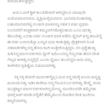
ಅನುಮತಿಸುತ್ತಿದ್ದರು.
ಅದು ಓಪನ್ ಕ್ವಿಜ್ ಕಾಂಪಿಟೇಶನ್ ಆಗಿದ್ದರಿಂದ ಯಾವುದೇ
ವಯೋಮಾನದವರು, ವೃತ್ತಿಯಲ್ಲಿರುವವರು ಭಾಗವಹಿಸಬಹುದಿತ್ತು
ಬಹುಮಾನವಾಗಿಟ್ಟ ಸಂಚಾರಿ ಫಲಕವನ್ನು ಸತತ 3 ವರ್ಷ ಪ್ರಥಮ
ಬಂದವರಿಗೆ ಶಾಶ್ವತವಾಗಿ ತಮ್ಮದಾಗಿಸಿಕೊಳ್ಳಬಹುದು ಎಂಬ ಷರತ್ತು
ಹೊಂದಿತ್ತು. ಎರಡು ವರ್ಷ ಸಂಚಾರಿ ಫಲಕ ಪಡೆದು ಫೈನಲ್ ಘಟ್ಟ ತಲುಪಿದ್ದೆ.
ಈ ವರ್ಷ ಏನಾಗುತ್ತೋ ಎನ್ನುವ ಭಯ ಕಾಡುತ್ತಿತ್ತು. ಪ್ರೇಕ್ಷಕರಾಗಿ ನಿಂತ
ಸಹಪಾಠಿಗಳೆಲ್ಲ ನನ್ನ ಹೆಸರು ಕೂಗಿ ಉತ್ತೇಜಿಸುತ್ತಿದ್ದರು. ರಸ ಪ್ರಶ್ನೆ ಹುಚ್ಚು
ಹಿಡಿಸಿದ್ದ ಮಾರ್ಗದರ್ಶಕರು ಪ್ಲೀಸ್ ಇದೊಂದನ್ನು ಗೆದ್ದು ಬಿಡು ಹೆದರ ಬೇಡ
ಗೆಲ್ಲುವ ತಾಕತ್ತು ನಿನ್ನಲ್ಲಿದೆ. ಎಂದು ಧೈರ್ಯ ತುಂಬಿದ್ದರು.ಅದು ನಮ್ಮ
ಕಾಲೇಜಿನ ಪ್ರತಿಷ್ಟೆಯ ವಿಷಯವಾಗಿತ್ತು.
ಸಿಕ್ಕ ಸಿಕ್ಕ ಪೇಪರ್ ಚೂರುಗಳನ್ನೆಲ್ಲ ಓದುವ ನನ್ನ ಚಟಕ್ಕೆ ಅಂದು ಅದೃಷ್ಟ
ಖುಲಾಯಿಸಿತ್ತು. ಇಡೀ ಕಾಲೇಜು ನನ್ನ ಗೆಲುವಿನಿಂದ ಬೀಗಿತ್ತು. ಶೀಲ್ಡ್ಗೆ ನಾನು
ಮುತ್ತಿಟ್ಟಾಗ ಮಾರ್ಗದರ್ಶಕರಾಗಿದ್ದ ಮೇಸ್ಟ್ರು ದೂರದಿಂದಲೇ ತಮ್ಮೆರಡು
ಥಮ್ಸ್ ಅಪ್ ಮಾಡಿ ನನ್ನೆಡೆಗೆ ಹೆಮ್ಮೆಯಿಂದ ನೋಡಿದ ರೀತಿ ಇಂದಿಗೂ
ಕಣ್ಮರೆಯಾಗಿಲ್ಲ. .