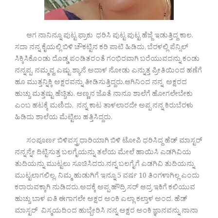
ಆಗ ನಾನಿನ್ನೂ ಪುಟ್ಟ ಫ್ರಾಕು ಧರಿಸಿ ಪುಟ್ಟ ಪುಟ್ಟ ಹೆಜ್ಜೆ ಇಡುತ್ತಿದ್ದ ಕಾಲ.
ಸದಾ ನನ್ನ ಕೈಯಲ್ಲಿ ಬಿಳಿ ಚೌಕಟ್ಟಿನ ಕರಿ ಪಾಟಿ ಹಿಡಿದು, ಬೆರಳಲ್ಲಿ ಪೆನ್ಸಿಲ್
ಸಿಕ್ಕಿಸಿಕೊಂಡು ದೊಡ್ಡ ಪಂಡಿತರಂತೆ ಗಂಭಿರವಾಗಿ ಬರೆಯುವದನ್ನು ಕಂಡು
ನನ್ನಪ್ಪ, ನಮ್ಮವ್ವ ಎಷ್ಟು ಶ್ಯಾನೆ ಅದಾಳ ನೋಡು ಎನ್ನುತ್ತ ಪ್ರೀತಿಯಿಂದ ಹಣೆಗೆ
ಹೂ ಮುತ್ತನ್ನಿಕ್ಕಿ ಅಕ್ಷರವನ್ನು ತೀಡಿಸುತ್ತಿದ್ದರು.ಆಗಿನಿಂದ ನನ್ನ ಅಕ್ಷರದ
ಹುಚ್ಚು ಮತ್ತಷ್ಟು ಹೆಚ್ಚಿತು. ಅಣ್ಣನ ಜೊತೆ ನಾನೂ ಶಾಲೆಗೆ ಹೋಗಲೇಬೇಕು
ಎಂಬ ಹಟಕ್ಕೆ ಮಣಿದು, ನನ್ನ ಕಾಟ ತಾಳಲಾರದೇ ಅಪ್ಪ ನನ್ನ ಕಿರುಬೆರಳು
ಹಿಡಿದು ಶಾಲೆಯ ಮೆಟ್ಟಿಲು ಹತ್ತಿಸಿದ್ದರು.
ಸಂಪೂರ್ಣ ಬಿಳಿವಸ್ತ್ರಧಾರಿಯಾಗಿ ಬಿಳಿ ಟೋಪಿ ಧರಿಸಿದ್ದ ಹೆಡ್ ಮಾಸ್ಟರ್
ನನ್ನನ್ನೇ ದಿಟ್ಟಿಸುತ್ತ ಬಲಗೈಯನ್ನು ತಲೆಯ ಮೇಲೆ ಹಾಯಿಸಿ ಎಡಗಿವಿಯ
ತುದಿಯನ್ನು ಮುಟ್ಟಲು ಸೂಚಿಸಿದರು.ನನ್ನ ಬಲಗೈಗೆ ಎಡಗಿವಿ ತುದಿಯನ್ನು
ಮುಟ್ಟಲಾಗಲಿಲ್ಲ. ನಿಮ್ಮ ಹುಡುಗಿಗೆ ಇನ್ನೂ 5 ವರ್ಷ 10 ತಿಂಗಳಾಗಿಲ್ಲ ಎಂದು
ಕರಾರುವಕ್ಕಾಗಿ ನುಡಿದರು.ಅದಕ್ಕೆ ಅಪ್ಪ ಹೌದ್ರಿ ಸರ್ ಆದ್ರ ಇಕಿಗೆ ಕಲಿಯುವ
ಹುಚ್ಚು ಬಾಳ ಐತಿ ಈಗಾಗಲೇ ಅಕ್ಷರ ಅಂಕಿ ಎಲ್ಲಾ ಕಲ್ತಾಳ ಅಂದ. ಹೆಡ್
ಮಾಸ್ಟರ್ ವಿಸ್ಮಯದಿಂದ ಹುಬ್ಬೇರಿಸಿ ನನ್ನ ಅಕ್ಷರ ಅಂಕಿ ಜ್ಞಾನವನ್ನು ನಾನಾ