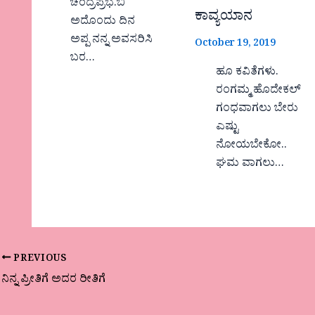
ಚಂದ್ರಪ್ರಭ.ಬಿ
ಕಾವ್ಯಯಾನ
ಅದೊಂದು ದಿನ
ಅಪ್ಪ ನನ್ನ ಅವಸರಿಸಿ
October 19, 2019
ಬರ…
ಹೂ ಕವಿತೆಗಳು.
ರಂಗಮ್ಮ ಹೊದೇಕಲ್
ಗಂಧವಾಗಲು ಬೇರು
ಎಷ್ಟು
ನೋಯಬೇಕೋ..
ಘಮ ವಾಗಲು…
PREVIOUS
ನಿನ್ನ ಪ್ರೀತಿಗೆ ಅದರ ರೀತಿಗೆ