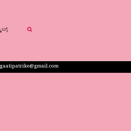
 ಬಗ್ಗೆ
 sangaatipatrike@gmail.com