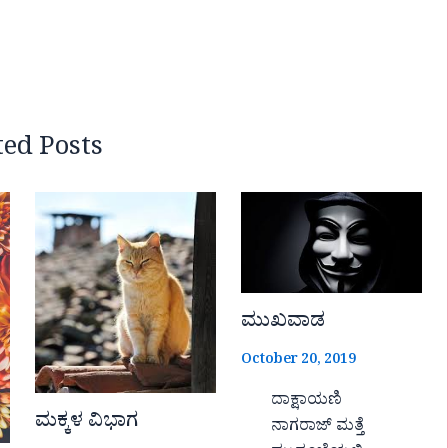
ted Posts
ಮುಖವಾಡ
October 20, 2019
ದಾಕ್ಷಾಯಣಿ
ಮಕ್ಕಳ ವಿಭಾಗ
ನಾಗರಾಜ್ ಮತ್ತೆ