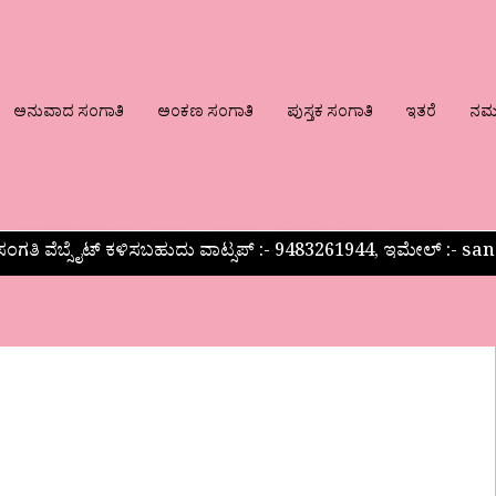
ಅನುವಾದ ಸಂಗಾತಿ
ಅಂಕಣ ಸಂಗಾತಿ
ಪುಸ್ತಕ ಸಂಗಾತಿ
ಇತರೆ
ನಮ್ಮ
ಂಗತಿ ವೆಬ್ಸೈಟ್ ಕಳಿಸಬಹುದು ವಾಟ್ಸಪ್‌ :- 9483261944, ಇಮೇಲ್ :-