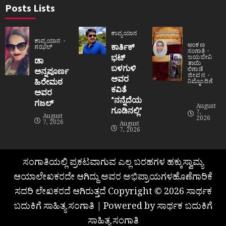
Posts Lists
ಕಾವ್ಯಯಾನ
ಕಾವ್ಯಯಾನ
ಅಂಕಣ
ಕಾರ್ತಿಕ್
ಗಝಲ್
ಸಂಗಾತಿ
ಭಟ್
ಜಯದೇವಿ
ಡಾ
ತಾಯಿ
ಬಳಗುಳಿ
ಲಿಗಾಡೆ
ಅನ್ನಪೂರ್ಣ
ಜೀವನ
ಅವರ
ಹಿರೇಮಠ
ನಿಮ್ಮೊಂದಿಗೆ
ಕವಿತೆ
ಅವರ
“ನನ್ನೆದೆಯ
ಗಜಲ್
August
ಗೂಡಿನಲ್ಲಿ”
7,
August
2026
7, 2026
August
7, 2026
ಸಂಗಾತಿಯಲ್ಲಿ ಪ್ರಕಟವಾಗುವ ಎಲ್ಲ ಬರಹಗಳ ಹಕ್ಕುಸ್ವಾಮ್ಯ
ಆಯಾಲೇಖಕರದೇ ಆಗಿದ್ದು ಅವರ ಅಭಿಪ್ರಾಯಗಳಹೊಣೆಗಾರಿಕೆ
ಸದರಿ ಲೇಖಕರದೆ ಆಗಿರುತ್ತದೆ Copyright © 2026 ಸಾರ್ಥಕ
ಬದುಕಿಗೆ ಸಾಹಿತ್ಯ ಸಂಗಾತಿ | Powered by ಸಾರ್ಥಕ ಬದುಕಿಗೆ
ಸಾಹಿತ್ಯ ಸಂಗಾತಿ