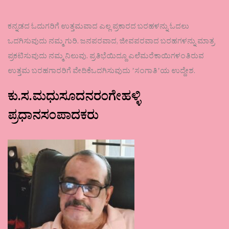
ಕನ್ನಡದ ಓದುಗರಿಗೆ ಉತ್ತಮವಾದ ಎಲ್ಲ ಪ್ರಕಾರದ ಬರಹಳನ್ನು ಓದಲು
ಒದಗಿಸುವುದು ನಮ್ಮ ಗುರಿ. ಜನಪರವಾದ, ಜೀವಪರವಾದ ಬರಹಗಳನ್ನು ಮಾತ್ರ
ಪ್ರಕಟಿಸುವುದು ನಮ್ಮ ನಿಲುವು. ಪ್ರತಿಭೆಯಿದ್ದೂ ಎಲೆಮರೆಕಾಯಿಗಳಂತಿರುವ
ಉತ್ತಮ ಬರಹಗಾರರಿಗೆ ವೇದಿಕೆಒದಗಿಸುವುದು ʼಸಂಗಾತಿʼಯ ಉದ್ದೇಶ.
ಕು.ಸ.ಮಧುಸೂದನರಂಗೇಹಳ್ಳಿ
ಪ್ರಧಾನಸಂಪಾದಕರು