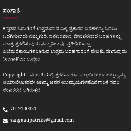
ಸಂಗಾತಿ
ಕನ್ನಡದ ಓದುಗರಿಗೆ ಉತ್ತಮವಾದ ಎಲ್ಲ ಪ್ರಕಾರದ ಬರಹಳನ್ನು ಓದಲು
ಒದಗಿಸುವುದು ನಮ್ಮ ಗುರಿ. ಜನಪರವಾದ, ಜೀವಪರವಾದ ಬರಹಗಳನ್ನು
ಮಾತ್ರ ಪ್ರಕಟಿಸುವುದು ನಮ್ಮ ನಿಲುವು. ಪ್ರತಿಭೆಯಿದ್ದೂ
ಎಲೆಮರೆಕಾಯಿಗಳಂತಿರುವ ಉತ್ತಮ ಬರಹಗಾರರಿಗೆ ವೇದಿಕೆಒದಗಿಸುವುದು
ʼಸಂಗಾತಿʼಯ ಉದ್ದೇಶ.
Copyright:- ಸಂಗಾತಿಯಲ್ಲಿ ಪ್ರಕಟವಾಗುವ ಎಲ್ಲ ಬರಹಗಳ ಹಕ್ಕುಸ್ವಾಮ್ಯ
ಆಯಾಲೇಖಕರದೇ ಆಗಿದ್ದು ಅವರ ಅಭಿಪ್ರಾಯಗಳಹೊಣೆಗಾರಿಕೆ ಸದರಿ
ಲೇಖಕರದೆ ಆಗಿರುತ್ತದೆ
7019100351
sangaatipatrike@gmail.com