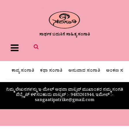
ಸಾರ್ಥಕ ಬದುಕಿಗೆ ಸಾಹಿತ್ಯ ಸಂಗಾತಿ
Menu
ಕಾವ್ಯ ಸಂಗಾತಿ
ಕಥಾ ಸಂಗಾತಿ
ಅನುವಾದ ಸಂಗಾತಿ
ಅಂಕಣ ಸಂಗಾ
ನಿಮ್ಮ ಲೇಖನಗಳನ್ನು ಇ-ಮೇಲ್ ಅಥವಾ ವಾಟ್ಸಪ್ ಮುಖಾಂತರ ನಮ್ಮ ಸಂಗತಿ
ವೆಬ್ಸೈಟ್ ಕಳಿಸಬಹುದು ವಾಟ್ಸಪ್‌ :- 9483261944, ಇಮೇಲ್ :-
sangaatipatrike@gmail.com