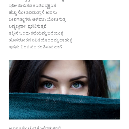
ಇಡೀ ಜೀವಿತದಿ ಕಂಡಿರದ್ದಕ್ಕಿಂತ
ಹೆಚ್ಚು ನೋಡಿಬಿಡುತ್ತಾನೆ ಅವನು
ದೀಪಗಣ್ಣುಗಳು ಆಳವಾಗಿ ಯೋಚಿಸುತ್ತ
ನಿಷ್ಯಬ್ದವಾಗಿ ಪ್ರಕಟಿಸುತ್ತವೆ
ತಟ್ಟನೆ ಒಂದು ಕಥೆಯನ್ನು ಬರೆಯುತ್ತ
ಹೊಸಲೋಕದ ಕವಿತೆಯೊಂದನ್ನು ಹಾಡುತ್ತ
ಇವನು ನಿಂತ ನೆಲ ಕಂಪಿಸುವ ಹಾಗೆ