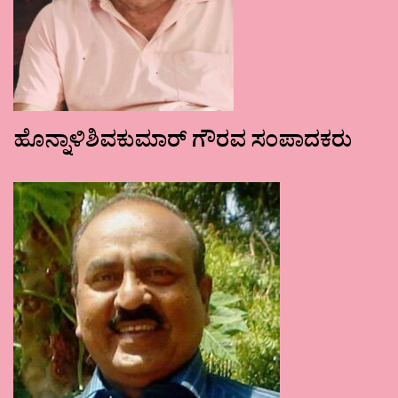
ಹೊನ್ನಾಳಿಶಿವಕುಮಾರ್ ಗೌರವ ಸಂಪಾದಕರು