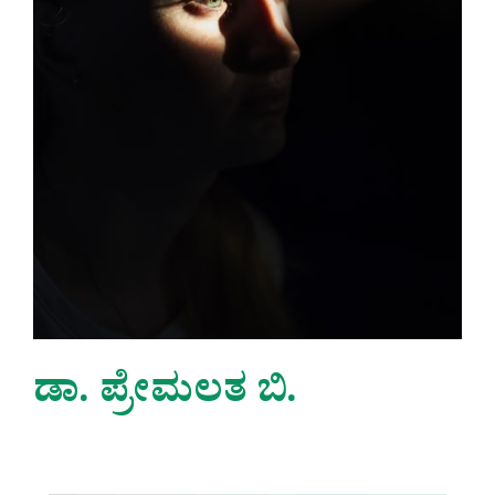
ಡಾ. ಪ್ರೇಮಲತ ಬಿ.