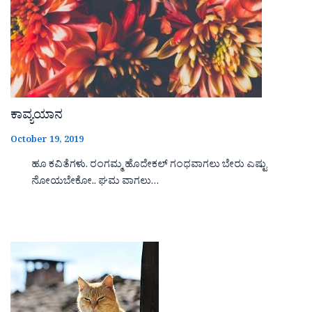
ಕಾವ್ಯಯಾನ
October 19, 2019
ಹೂ ಕವಿತೆಗಳು. ರಂಗಮ್ಮ ಹೊದೇಕಲ್ ಗಂಧವಾಗಲು ಬೇರು ಎಷ್ಟು
ನೋಯಬೇಕೋ.. ಘಮ ವಾಗಲು…