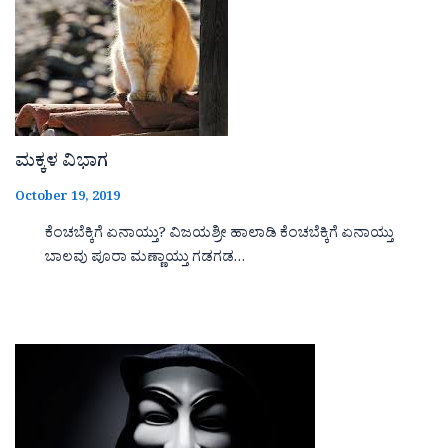
ಮಕ್ಕಳ ವಿಭಾಗ
October 19, 2019
ಕೆಂಚಬೆಕ್ಕಿಗೆ ಏನಾಯ್ತು? ವಿಜಯಶ್ರೀ ಹಾಲಾಡಿ ಕೆಂಚಬೆಕ್ಕಿಗೆ ಏನಾಯ್ತು
ಬಾಲವು ಪೂರಾ ಮಣ್ಣಾಯ್ತು ಗಡಗಡ…