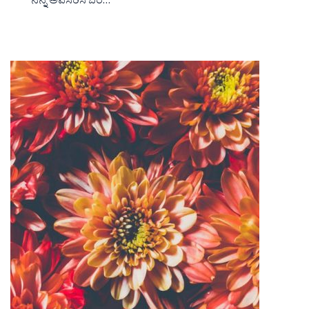
ನನ್ನ ಅವಸರಿಸಿ ಬರ…