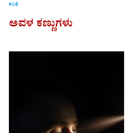
ಕವಿತೆ
ಅವಳ ಕಣ್ಣುಗಳು