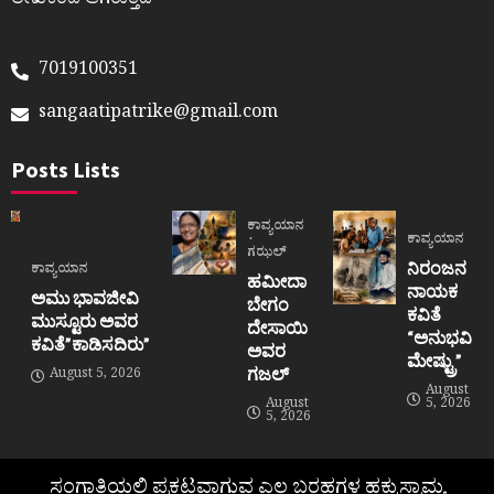
ಲೇಖಕರದೆ ಆಗಿರುತ್ತದೆ
7019100351
sangaatipatrike@gmail.com
Posts Lists
ಕಾವ್ಯಯಾನ
ಕಾವ್ಯಯಾನ
ಗಝಲ್
ನಿರಂಜನ
ಕಾವ್ಯಯಾನ
ಹಮೀದಾ
ನಾಯಕ
ಅಮು ಭಾವಜೀವಿ
ಬೇಗಂ
ಕವಿತೆ
ಮುಸ್ಟೂರು ಅವರ
ದೇಸಾಯಿ
“ಅನುಭವಿ
ಕವಿತೆ”ಕಾಡಿಸದಿರು”
ಅವರ
ಮೇಷ್ಟ್ರು”
ಗಜಲ್
August 5, 2026
August
August
5, 2026
5, 2026
ಸಂಗಾತಿಯಲ್ಲಿ ಪ್ರಕಟವಾಗುವ ಎಲ್ಲ ಬರಹಗಳ ಹಕ್ಕುಸ್ವಾಮ್ಯ