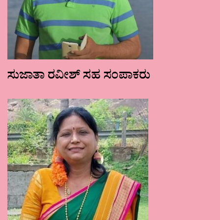
ಸುಜಾತಾ ರವೀಶ್ ಸಹ ಸಂಪಾಕರು