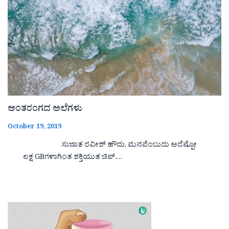
ಅಂತರಂಗದ ಅಲೆಗಳು
October 19, 2019
ಸುಜಾತ ರವೀಶ್ ಹೌದು. ಮನವೆಂಬುದು ಅದೆಷ್ಪೋ
ಲಕ್ಷ GBಗಳಾಗಿಂತ ಶಕ್ತಿಯುತ ಚಿಪ್.…