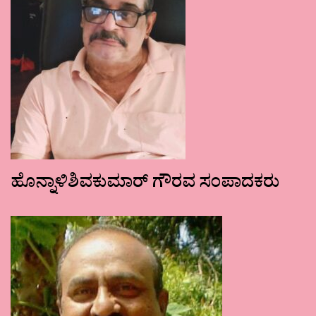
ಹೊನ್ನಾಳಿಶಿವಕುಮಾರ್ ಗೌರವ ಸಂಪಾದಕರು