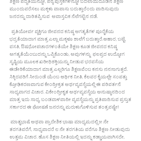
ಶಿಕ್ಷಣ ಪದ್ಧತಿಯನ್ನೋ, ಪಠ್ಯ ಪುಸ್ತಕಗಳನ್ನೋ ಬದಲಾಯಿದೊಡನೆ ಶಿಕ್ಷಣ
ಮುಂದುವರೆಸಲು ಮಕ್ಕಳು ವಾಪಾಸು ಬರುತ್ತಾರೆಂದು ವಾದಿಸುವುದು
ಜನರನ್ನು ದಾರಿತಪ್ಪಿಸುವ ಅವಾಸ್ತವಿಕ ನೆಲೆಗಟ್ಟಿನ ನಡೆ.
ಪ್ರತಿಯೋರ್ವ ವ್ಯಕ್ತಿಗೂ ಜೀವನದ ಕನಿಷ್ಠ ಅಗತ್ಯತೆಗಳ ಪೂರೈಕೆಯ
ಭದ್ರತೆಯಾದಾಗ ಮಾತ್ರ ಎಲ್ಲಾ ಮಕ್ಕಳೂ ಶಾಲೆಗೆ ಬರುತ್ತಾರೆ.ಆಹಾರ, ಬಟ್ಟೆ,
ವಸತಿ, ಔಷಧೋಪಚಾರಗಳಂತೆಯೇ ಶಿಕ್ಷಣ ಕೂಡ ಜೀವನದ ಕನಿಷ್ಠ
ಅಗತ್ಯತೆಯೆಂಬುದನ್ನು ಒಪ್ಪಿಕೊಂಡು, ಅವುಗಳನ್ನು ಫಲಪ್ರದ ಉದ್ಯೋಗ
ಸೃಷ್ಟಿಯ ಮೂಲಕ ಖರೀಧಿಶಕ್ತಿಯನ್ನು ನೀಡುವ ಭರವಸೆಯ
ಈಡೇರಿಕೆಯಾದಾಗ ಮಾತ್ರ ಎಲ್ಲರಿಗೂ ಶಿಕ್ಷಣವೆಂಬ ಕನಸು ನನಸಾಗುತ್ತದೆ.
ಸಿಕ್ಕಿದವರಿಗೆ ಸೀರುಂಡೆ ಯೆಂಬ ಆರ್ಥಿಕ ನೀತಿ, ಕೆಲವರ ಕೈಯಲ್ಲೇ ಸಂಪತ್ತು
ಕ್ರೋಢಿಕರಣವಾಗುವ ಕೇಂದ್ರೀಕ್ರತ ಅರ್ಥವ್ಯವಸ್ಥೆಯಲ್ಲಿ ಈ ಪರಿವರ್ತನೆ
ಸಾಧ್ಯವಾಗದ ವಿಚಾರ. ವಿಕೇಂದ್ರೀಕೃತ ಅರ್ಥವ್ಯವಸ್ಥೆಯ ಅನುಷ್ಠಾನದಿಂದ
ಮಾತ್ರ ಇದು ಸಾಧ್ಯ. ಬಂಡವಾಳವಾದೀ ವ್ಯವಸ್ಥೆಯನ್ನು ಪ್ರತಿಪಾದಿಸುವ ಪ್ರಸ್ತುತ
ಸರ್ಕಾರದ ಈ ಘೋಷಣೆ ಜನರನ್ನು ಮರುಳುಗೊಳಿಸುವ ತಂತ್ರವಷ್ಟೇ!
ಮಾತೃಭಾಷೆ ಅಥವಾ ಪ್ರಾದೇಶಿಕ ಭಾಷಾ ಮಾಧ್ಯಮದಲ್ಲಿ ೫ ನೇ
ತರಗತಿವರೆಗೆ, ಸಾಧ್ಯವಾದರೆ ೮ ನೇ ತರಗತಿಯ ವರೆಗೂ ಶಿಕ್ಷಣ ನೀಡುವುದು
ಉತ್ತಮ ವಿಚಾರ. ಹೊಸ ಶಿಕ್ಷಣ ನೀತಿಯಲ್ಲಿ ಇದನ್ನು ಕಡ್ಡಾಯವಾಗಿಸದೇ,