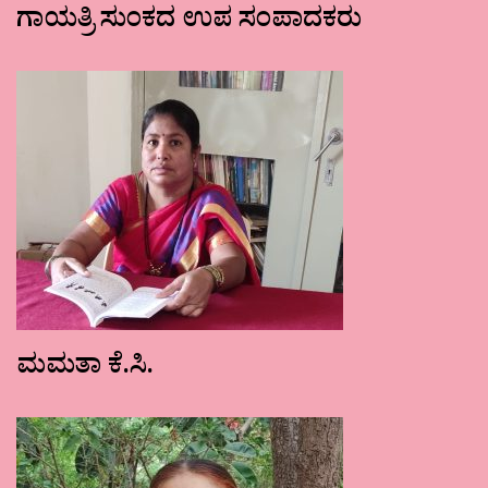
ಗಾಯತ್ರಿ ಸುಂಕದ ಉಪ ಸಂಪಾದಕರು
ಮಮತಾ ಕೆ.ಸಿ.