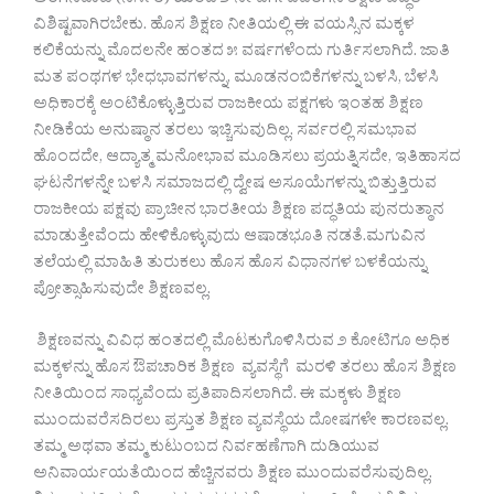
ಅಂಗನವಾಡಿ (ನರ್ಸರಿ) ಯಿಂದ ೨ ನೇ ವರ್ಗದವರೆಗಿನ ಶಿಕ್ಷಣ ಪದ್ಧತಿ
ವಿಶಿಷ್ಟವಾಗಿರಬೇಕು. ಹೊಸ ಶಿಕ್ಷಣ ನೀತಿಯಲ್ಲಿ ಈ ವಯಸ್ಸಿನ ಮಕ್ಕಳ
ಕಲಿಕೆಯನ್ನು ಮೊದಲನೇ ಹಂತದ ೫ ವರ್ಷಗಳೆಂದು ಗುರ್ತಿಸಲಾಗಿದೆ. ಜಾತಿ
ಮತ ಪಂಥಗಳ ಭೇಧಭಾವಗಳನ್ನು, ಮೂಡನಂಬಿಕೆಗಳನ್ನು ಬಳಸಿ, ಬೆಳಸಿ
ಅಧಿಕಾರಕ್ಕೆ ಅಂಟಿಕೊಳ್ಳುತ್ತಿರುವ ರಾಜಕೀಯ ಪಕ್ಷಗಳು ಇಂತಹ ಶಿಕ್ಷಣ
ನೀಡಿಕೆಯ ಅನುಷ್ಠಾನ ತರಲು ಇಚ್ಚಿಸುವುದಿಲ್ಲ. ಸರ್ವರಲ್ಲಿ ಸಮಭಾವ
ಹೊಂದದೇ, ಆದ್ಯಾತ್ಮ ಮನೋಭಾವ ಮೂಡಿಸಲು ಪ್ರಯತ್ನಿಸದೇ, ಇತಿಹಾಸದ
ಘಟನೆಗಳನ್ನೇ ಬಳಸಿ ಸಮಾಜದಲ್ಲಿ ದ್ವೇಷ ಅಸೂಯೆಗಳನ್ನು ಬಿತ್ತುತ್ತಿರುವ
ರಾಜಕೀಯ ಪಕ್ಷವು ಪ್ರಾಚೀನ ಭಾರತೀಯ ಶಿಕ್ಷಣ ಪದ್ಧತಿಯ ಪುನರುತ್ಠಾನ
ಮಾಡುತ್ತೇವೆಂದು ಹೇಳಿಕೊಳ್ಳುವುದು ಆಷಾಡಭೂತಿ ನಡತೆ.ಮಗುವಿನ
ತಲೆಯಲ್ಲಿ ಮಾಹಿತಿ ತುರುಕಲು ಹೊಸ ಹೊಸ ವಿಧಾನಗಳ ಬಳಕೆಯನ್ನು
ಪ್ರೋತ್ಸಾಹಿಸುವುದೇ ಶಿಕ್ಷಣವಲ್ಲ.
ಶಿಕ್ಷಣವನ್ನು ವಿವಿಧ ಹಂತದಲ್ಲಿ ಮೊಟಕುಗೊಳಿಸಿರುವ ೨ ಕೋಟಿಗೂ ಅಧಿಕ
ಮಕ್ಕಳನ್ನು ಹೊಸ ಔಪಚಾರಿಕ ಶಿಕ್ಷಣ ವ್ಯವಸ್ಥೆಗೆ ಮರಳಿ ತರಲು ಹೊಸ ಶಿಕ್ಷಣ
ನೀತಿಯಿಂದ ಸಾಧ್ಯವೆಂದು ಪ್ರತಿಪಾದಿಸಲಾಗಿದೆ. ಈ ಮಕ್ಕಳು ಶಿಕ್ಷಣ
ಮುಂದುವರೆಸದಿರಲು ಪ್ರಸ್ತುತ ಶಿಕ್ಷಣ ವ್ಯವಸ್ಥೆಯ ದೋಷಗಳೇ ಕಾರಣವಲ್ಲ.
ತಮ್ಮ ಅಥವಾ ತಮ್ಮ ಕುಟುಂಬದ ನಿರ್ವಹಣೆಗಾಗಿ ದುಡಿಯುವ
ಅನಿವಾರ್ಯಯತೆಯಿಂದ ಹೆಚ್ಚಿನವರು ಶಿಕ್ಷಣ ಮುಂದುವರೆಸುವುದಿಲ್ಲ.