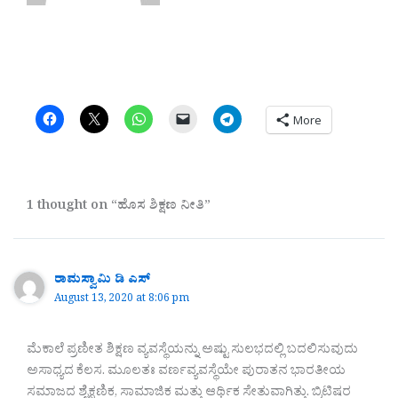
More
1 thought on “ಹೊಸ ಶಿಕ್ಷಣ ನೀತಿ”
ರಾಮಸ್ವಾಮಿ ಡಿ ಎಸ್
August 13, 2020 at 8:06 pm
ಮೆಕಾಲೆ ಪ್ರಣೀತ ಶಿಕ್ಷಣ ವ್ಯವಸ್ಥೆಯನ್ನು ಅಷ್ಟು ಸುಲಭದಲ್ಲಿ ಬದಲಿಸುವುದು
ಅಸಾಧ್ಯದ ಕೆಲಸ. ಮೂಲತಃ ವರ್ಣವ್ಯವಸ್ಥೆಯೇ ಪುರಾತನ ಭಾರತೀಯ
ಸಮಾಜದ ಶೈಕ್ಷಣಿಕ, ಸಾಮಾಜಿಕ ಮತ್ತು ಆರ್ಥಿಕ ಸೇತುವಾಗಿತ್ತು. ಬ್ರಿಟಿಷರ