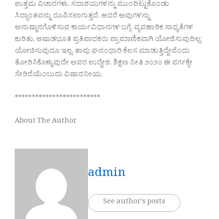
ಉತ್ತಮ ವಿಚಾರಗಳು, ಸದಾಶಯಗಳನ್ನು ಮುಂದಿಟ್ಟುಕೊಂಡು
ಸಿದ್ಧಾಂತವನ್ನು ರೂಪಿಸಲಾಗುತ್ತದೆ. ಆದರೆ ಅವುಗಳನ್ನು
ಅನುಷ್ಠಾನಗೊಳಿಸುವ ಕಾರ್ಯವಿಧಾನಗಳ ಬಗ್ಗೆ, ವ್ಯವಹಾರಿಕ ಸಾಧ್ಯತೆಗಳ
ಕುರಿತು, ಆಷಾಡಭೂತಿ ಪ್ರತಿಪಾದಕರು ಪ್ರಾಮಾಣಿಕವಾಗಿ ಯೋಜಿಸುವುದಿಲ್ಲ;
ಯೋಚಿಸುವುದೂ ಇಲ್ಲ. ತಾವು ಘನಂಧಾರಿ ಕೆಲಸ ಮಾಡುತ್ತಿದ್ದೇವೆಂದು
ತೋರಿಸಿಕೊಳ್ಳುವುದೇ ಅವರ ಉದ್ದೇಶ. ಶಿಕ್ಷಣ ನೀತಿ ೨೦೨೦ ಈ ವರ್ಗಕ್ಕೇ
ಸೇರಿದೆಯೆಂಬುದು ವಿಷಾದನೀಯ.
*************************
About The Author
admin
See author's posts