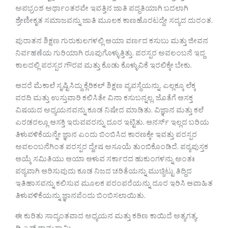
ಅಪಭ್ರಂಶ ಅರ್ಥಾಂತರವೇ ಇವತ್ತಿನ ಜಾತಿ ಪದ್ಧತಿಯಾಗಿ ಬದಲಾಗಿ
ಶ್ರೇಣೀಕೃತ ಸಮಾಜವನ್ನು ಜಾತಿ ಮೂಲಕ ಕಾಣಹೊರಟದ್ದೇ ಸದ್ಯದ ದುರಂತ.
ಪುರಾತನ ಶಿಕ್ಷಣ ಗುರುಕುಲಗಳಲ್ಲಿ ಆಯಾ ವರ್ಣದ ಕಸುಬು ಮತ್ತು ಜೀವನ
ನಿರ್ವಹಣೆಯ ಗುರಿಯಾಗಿ ರೂಪುಗೊಳ್ಳುತ್ತಿತ್ತು. ಪರಸ್ಪರ ಅವಲಂಬನೆ ಇದ್ದ
ಕಾಲದಲ್ಲಿ ಪರಸ್ಪರ ಗೌರವ ಮತ್ತು ಕೊಡು ಕೊಳ್ಳುವಿಕೆ ಇರಲಿಕ್ಕೇ ಬೇಕು.
ಆದರೆ ಮೆಕಾಲೆ ಸೃಷ್ಟಿಸಿದ್ದು ಕ್ಲೆರಿಕಲ್ ಶಿಕ್ಷಣ ವ್ಯವಸ್ಥೆಯನ್ನು. ಎಲ್ಲಕ್ಕೂ ಲೆಕ್ಕ
ವರದಿ ಮತ್ತು ಉಸ್ತುವಾರಿ ಕಲಿಸಿತೇ ವಿನಾ ಕಸುಬನ್ನಲ್ಲ. ಜೊತೆಗೆ ಆಸಕ್ತ
ವಿಷಯದ ಅಧ್ಯಯ‌ನವನ್ನು ಕೂಡ ನಿಷೇದ ಮಾಡಿತು. ವಿಜ್ಞಾನ ಮತ್ತು ಕಲೆ
ಎರಡರಲ್ಲೂ ಆಸಕ್ತಿ ಇರುವವರನ್ನು ದೂರ ಇಟ್ಟಿತು. ಆನರ್ಸ್ ಇಲ್ಲದ ಬರಿಯ
ತಿಳುವಳಿಕೆಯನ್ನೇ ಜ್ಞಾನ ಎಂದು ಬಿಂಬಿಸಿದ ಕಾರಣಕ್ಕೇ ಇವತ್ತು ಪರಸ್ಪರ
ಅವಲಂಬನೆಗಿಂತ ಪರಸ್ಪರ ದ್ವೇಷ ಅಸೂಯೆ ತುಂಬಿಕೊಂಡಿದೆ. ಪಠ್ಯಪುಸ್ತಕ
ಆಯ್ಕೆ ಸಮಿತಿಯು ಆಯಾ ಆಳುವ ಸರ್ಕಾರದ ಹುಕುಂಗಳನ್ನು ಅಂತಃ
ಪಠ್ಯವಾಗಿ ಆರಿಸುವುದು ಕೂಡ ನಿಜದ ಚರಿತೆಯನ್ನು ಮುಚ್ಚಿಟ್ಟು ತಿದ್ದಿದ
ಇತಿಹಾಸವನ್ನು ಕಲಿಸುವ ಮೂಲಕ ಪರಂಪರೆಯನ್ನು ದೂರ ಇರಿಸಿ ಆವಾಹಿತ
ತಿಳುವಳಿಕೆಯನ್ನು ಜ್ಞಾನವೆಂದು ಬಿಂಬಿಸಲಾಯಿತು.
ಈ ಕುರಿತು ಸಾದ್ಯಂತವಾದ ಅಧ್ಯಯನ ಮತ್ತು ಕಠಿಣ ಕಾಯಿದೆ ಅತ್ಯಗತ್ಯ.