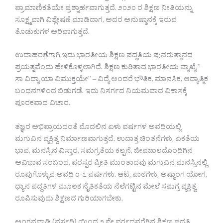
ಪ್ರಾಮಾಣಿಕತೆಯೇ ಪ್ರಶ್ನಾರ್ಹವಾಗುತ್ತದೆ. ೨೦೨೦ ರ ಶಿಕ್ಷಣ ನೀತಿಯನ್ನು
ಸೂಕ್ಷ್ಮವಾಗಿ ವಿಶ್ಲೇಷಣೆ ಮಾಡಿದಾಗ, ಅದರ ಅನುಷ್ಠಾನಕ್ಕೆ ಇರುವ
ತೊಡುಕುಗಳ ಅರಿವಾಗುತ್ತದೆ.
ಉದಾಹರಣೆಗಾಗಿ,ಇದು ಭಾರತೀಯ ಶಿಕ್ಷಣ ಪದ್ಧತಿಯ ಪುನರುತ್ಠಾನದ
ಪ್ರಯತ್ನವೆಂದು ಹೇಳಿಕೊಳ್ಳಲಾಗಿದೆ. ಶಿಕ್ಷಣ ಕುರಿತಾದ ಭಾರತೀಯ ವ್ಯಾಖ್ಯೆ ”
ಸಾ ವಿದ್ಯಾ ಯಾ ವಿಮುಕ್ತಯೇ” – ವಿದ್ಯೆ ಅಂದರೆ ಭೌತಿಕ, ಮಾನಸಿಕ, ಆದ್ಯಾತ್ಮಿಕ
ಬಂಧನಗಳಿಂದ ಬಿಡುಗಡೆ. ಇದು ನಿಸರ್ಗದ ನಿಯಮವಾದ ವಿಕಾಸಕ್ಕೆ
ಪೂರಕವಾದ ವಿಚಾರ.
ತಜ್ಞರ ಅಭಿಪ್ರಾಯದಂತೆ ಮೊದಲಿನ ಏಳು ವರ್ಷಗಳ ಅವಧಿಯಲ್ಲಿ
ಮಗುವಿನ ವ್ಯಕ್ತಿತ್ವ ನಿರ್ಮಾಣವಾಗುತ್ತದೆ. ಉದಾತ್ತ ಚಿಂತನೆಗಳು, ಏಕತೆಯ
ಭಾವ, ಮನಸ್ಸಿನ ವಿಸ್ತಾರ, ಸಮಗ್ರತೆಯ ಕಲ್ಪನೆ, ಜೀವಜಾಲದೊಂದಿಗಿನ
ಅವಿಭಾವ ಸಂಬಂಧ, ಪರಸ್ಪರ ಪ್ರೀತಿ ಮುಂತಾದವು ಮಗುವಿನ ಮನಸ್ಸಿನಲ್ಲಿ
ರೂಪುಗೊಳ್ಳುವ ಅವಧಿ ೦-೭ ವರ್ಷಗಳು. ಆಟ, ಪಾಠಗಳು, ಅಷ್ಠಾಂಗ ಯೋಗ,
ಧ್ಯಾನ ಪದ್ಧತಿಗಳ ಮೂಲಕ ನೈತಿಕತೆಯ ನೆಲೆಗಟ್ಟಿನ ಮೇಲೆ ಸಮಗ್ರ ವ್ಯಕ್ತಿತ್ವ
ರೂಪಿಸುವುದು ಶಿಕ್ಷಣದ ಗುರಿಯಾಗಬೇಕು.