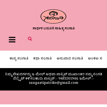
ಸಾರ್ಥಕ ಬದುಕಿಗೆ ಸಾಹಿತ್ಯ ಸಂಗಾತಿ
Menu
ಕಾವ್ಯ ಸಂಗಾತಿ
ಕಥಾ ಸಂಗಾತಿ
ಅನುವಾದ ಸಂಗಾತಿ
ಅಂಕಣ ಸಂಗಾ
ನಿಮ್ಮ ಲೇಖನಗಳನ್ನು ಇ-ಮೇಲ್ ಅಥವಾ ವಾಟ್ಸಪ್ ಮುಖಾಂತರ ನಮ್ಮ ಸಂಗತಿ
ವೆಬ್ಸೈಟ್ ಕಳಿಸಬಹುದು ವಾಟ್ಸಪ್‌ :- 9483261944, ಇಮೇಲ್ :-
sangaatipatrike@gmail.com