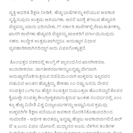
ವೃತ್ತಿ ಆಧರಿತ ಶಿಕ್ಷಣ ನೀಡಿಕೆ, ಹೆಚ್ಚು ಭಾಷೆಗಳನ್ನು ಕಲಿಯುವ ಅವಕಾಶ
ಸೃಷ್ಟಿಸುವುದು ಉತ್ತಮ ಆಶಯಗಳು. ಆದರೆ ಇದಕ್ಕೆ ತಗಲುವ ಹೆಚ್ಚುವರಿ
ವೆಚ್ಚವನ್ನು ಯಾರು ಭರಿಸಬೇಕು..?? ಸರ್ಕಾರಿ ಶಾಲೆಗಳಲ್ಲಿ ನೇಮಕಾತಿಗಳಿಲ್ಲ,
ಖಾಸಗಿ ಶಾಲೆಗಳು ಹೆಚ್ಚುವರಿ ವೆಚ್ಚವನ್ನು ಪಾಲಕರಿಗೆ ವರ್ಗಾಯಿಸುವುದು
ಸಹಜ. ಉದ್ದೇಶ ಉತ್ತಮವಾಗಿದ್ದರೂ, ಅನುಷ್ಠಾನ ವಿಧಾನ
ವ್ಯವಹಾರಿಕವಾಗಿರದಿದ್ದಾಗ ಅದು ವಿಫಲಗೊಳ್ಳುತ್ತದೆ.
ತೊಂಭತ್ತರ ದಶಕದಲ್ಲಿ ಕಾಂಗ್ರೆಸ್ ಪ್ರಾರಂಭಿಸಿದ ಖಾಸಗೀಕರಣ,
ಉದಾರೀಕರಣ , ಜಾಗತೀಕರಣಗಳನ್ನುಐನ್ನಷ್ಟು ವೇಗವಾಗಿ
ಅನುಷ್ಠಾನಗೊಳಿಸುತ್ತಿರುವ ಬಿಜೆಪಿಯಿಂದಾಗಿ ಉಳ್ಳವರು ಇಲ್ಲದವರ
ನಡುವಿನ ಅಂತರ ಹೆಚ್ಚುತ್ತಿದ್ದು, ಶೇಕಡಾ ೧೦ ರಷ್ಟು ಜನರು ದೇಶದ
ಸಂಪತ್ತಿನ ೭೦% ಗೂ ಹೆಚ್ಚಿನ ಸಂಪತ್ತಿನ ನಿಯಂತ್ರಣ ಹೊಂದಿದ್ದಾರೆ.ಕೆಲವರ
ಕೈಯಲ್ಲೇ ಸಂಪತ್ತು ಕೇಂದ್ರೀಕೃತವಾಗುತ್ತಿರುವ ಇಂತಹ ಸಂಧರ್ಭದಲ್ಲಿ, ೨೦೦
ಕ್ಕೂ ಹೆಚ್ಚು ವಿದೇಶಿ ವಿಶ್ವ ವಿದ್ಯಾಲಯಗಳನ್ನು ಅವ್ಹಾನಿಸುವ ಕ್ರಮವು,
ಉಳ್ಳವರಿಗೇ ಶಿಕ್ಷಣ ಪದೆಯುವ ಅವಕಾಶ ದೊರಕಿಸಿಕೊಡುವದರಿಂದ,
ಸಾಮಾಜಿಕ – ಆರ್ಥಿಕ ತಾರತಮ್ಯ ಇನ್ನಷ್ಟು ಹೆಚ್ಚಲು ಅವಕಾಶವಾಗಲಿದೆ.ಆರ್
ಟಿ ಇ ಎಂಬ ವಿಫಲ ಯೋಜನೆ, ಮಧ್ಯಾನದ ಊಟ, ಬೆಳಗಿನ ತಿಂಡಿಗಳ