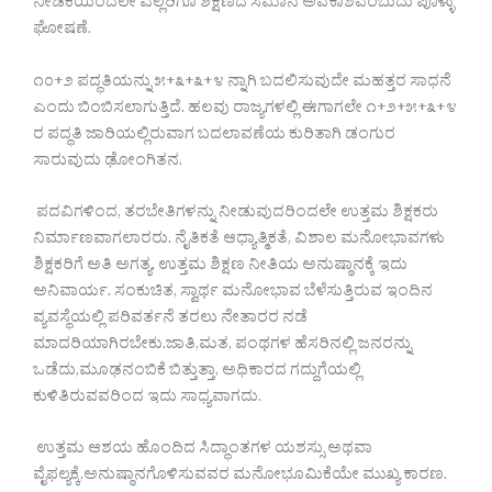
ನೀಡಿಕೆಯಿಂದಲೇ ಎಲ್ಲರಿಗೂ ಶಿಕ್ಷಣದ ಸಮಾನ ಅವಕಾಶವೆಂಬುದು ಪೊಳ್ಳು
ಘೋಷಣೆ.
೧೦+೨ ಪದ್ಧತಿಯನ್ನು ೫+೩+೩+೪ ನ್ನಾಗಿ ಬದಲಿಸುವುದೇ ಮಹತ್ತರ ಸಾಧನೆ
ಎಂದು ಬಿಂಬಿಸಲಾಗುತ್ತಿದೆ. ಹಲವು ರಾಜ್ಯಗಳಲ್ಲಿ ಈಗಾಗಲೇ ೧+೨+೫+೩+೪
ರ ಪದ್ಧತಿ ಜಾರಿಯಲ್ಲಿರುವಾಗ ಬದಲಾವಣೆಯ ಕುರಿತಾಗಿ ಡಂಗುರ
ಸಾರುವುದು ಢೋಂಗಿತನ.
ಪದವಿಗಳಿಂದ, ತರಬೇತಿಗಳನ್ನು ನೀಡುವುದರಿಂದಲೇ ಉತ್ತಮ ಶಿಕ್ಷಕರು
ನಿರ್ಮಾಣವಾಗಲಾರರು. ನೈತಿಕತೆ ಆಧ್ಯಾತ್ಮಿಕತೆ, ವಿಶಾಲ ಮನೋಭಾವಗಳು
ಶಿಕ್ಷಕರಿಗೆ ಅತಿ ಅಗತ್ಯ. ಉತ್ತಮ ಶಿಕ್ಷಣ ನೀತಿಯ ಅನುಷ್ಠಾನಕ್ಕೆ ಇದು
ಅನಿವಾರ್ಯ. ಸಂಕುಚಿತ, ಸ್ವಾರ್ಥ ಮನೋಭಾವ ಬೆಳೆಸುತ್ತಿರುವ ಇಂದಿನ
ವ್ಯವಸ್ಥೆಯಲ್ಲಿ ಪರಿವರ್ತನೆ ತರಲು ನೇತಾರರ ನಡೆ
ಮಾದರಿಯಾಗಿರಬೇಕು.ಜಾತಿ,ಮತ, ಪಂಥಗಳ ಹೆಸರಿನಲ್ಲಿ ಜನರನ್ನು
ಒಡೆದು,ಮೂಢನಂಬಿಕೆ ಬಿತ್ತುತ್ತಾ, ಅಧಿಕಾರದ ಗದ್ದುಗೆಯಲ್ಲಿ
ಕುಳಿತಿರುವವರಿಂದ ಇದು ಸಾಧ್ಯವಾಗದು.
ಉತ್ತಮ ಆಶಯ ಹೊಂದಿದ ಸಿದ್ಧಾಂತಗಳ ಯಶಸ್ಸು ಅಥವಾ
ವೈಫಲ್ಯಕ್ಕೆ,ಅನುಷ್ಠಾನಗೊಳಿಸುವವರ ಮನೋಭೂಮಿಕೆಯೇ ಮುಖ್ಯ ಕಾರಣ.