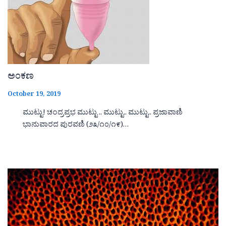
ಅಂಕಣ
October 19, 2019
ಮುಟ್ಟು! ಚಂದ್ರಪ್ರಭ ಮುಟ್ಟು .. ಮುಟ್ಟು.. ಮುಟ್ಟು.. ಪ್ರಜಾವಾಣಿ
ಭಾನುವಾರದ ಪುರವಣಿ (೨೩/೧೦/೧೯)…