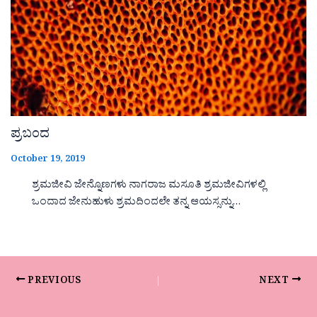
ಪ್ರಬಂದ
October 19, 2019
ಶ್ರಮಜೀವಿ ಜೇನ್ನೊಣಗಳು ನಾಗರಾಜ ಮಸೂತಿ ಶ್ರಮಜೀವಿಗಳಲ್ಲಿ
ಒಂದಾದ ಜೇನುಹುಳು ಶ್ರಮದಿಂದಲೇ ತನ್ನ ಆಯಸ್ಸನ್ನು…
PREVIOUS
NEXT