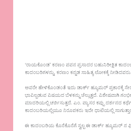
‘ರಾಯಕೊಂಡ’ ಕರಣಂ ಪವನ ಪ್ರಸಾದರ ಬಹುನಿರೀಕ್ಷಿತ ಕಾದಂಬರಿ. ಕಾನ್
ಕಾದಂಬರಿಗಳನ್ನು, ಕರಣಂ ಕನ್ನಡ ಸಾಹಿತ್ಯ ಲೋಕಕ್ಕೆ ನೀಡಿದವರು
ಅವರೇ ಹೇಳಿಕೊಂಡಂತೆ ಇದು ಡಾರ್ಕ್ ಹ್ಯೂಮರ್ ಪ್ರಕಾರಕ್ಕೆ ಸ
ಭಾವಿಲ್ಪಡುವ ವಿಷಯದ ಬೆಳಕನ್ನು ಚೆಲ್ಲುತ್ತದೆ. ವಿಶೇಷವಾಗಿ 
ಮಾದರಿಯಲ್ಲಿ ಚರ್ಚಿಸುತ್ತದೆ. ಎಂ. ವ್ಯಾಸರ ಕಪ್ಪು ದರ್ಶನದ ಕಥ
ಕಾದಂಬರಿಯಲ್ಲಿಯೂ ನಿರೂಪಕರು ಇದೇ ಧಾಟಿಯಲ್ಲಿ ಸಾಗುತ್ತಾರ
ಈ ಕಾದಂಬರಿಯ ಕೊನೆಕೊನೆಗೆ ಸ್ವಲ್ಪ ಈ ಡಾರ್ಕ್ ಹ್ಯೂಮರ್ ನ ಫೀಲ