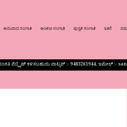
ಅನುವಾದ ಸಂಗಾತಿ
ಅಂಕಣ ಸಂಗಾತಿ
ಪುಸ್ತಕ ಸಂಗಾತಿ
ಇತರೆ
ನಮ್ಮ
ಂಗತಿ ವೆಬ್ಸೈಟ್ ಕಳಿಸಬಹುದು ವಾಟ್ಸಪ್‌ :- 9483261944, ಇಮೇಲ್ :-