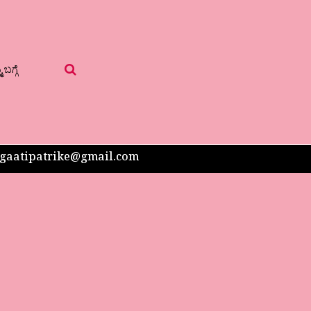
 ಬಗ್ಗೆ
 sangaatipatrike@gmail.com