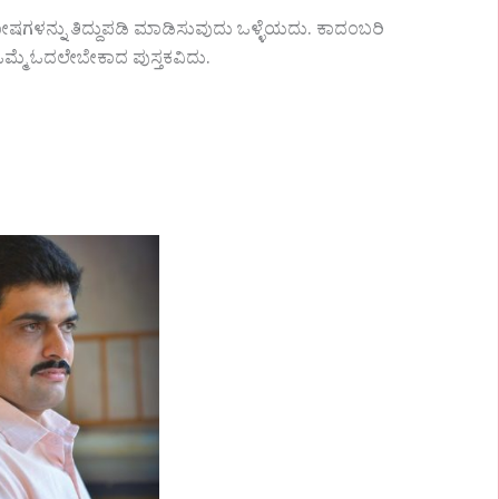
ದೋಷಗಳನ್ನು ತಿದ್ದುಪಡಿ ಮಾಡಿಸುವುದು ಒಳ್ಳೆಯದು. ಕಾದಂಬರಿ
ಒಮ್ಮೆ ಓದಲೇಬೇಕಾದ ಪುಸ್ತಕವಿದು.