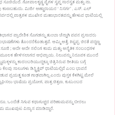
ೂಚಿಯಿದೆ. ಗೋಪಾಲಕೃಷ್ಣ ಪೈಗಳ ಸ್ವಪ್ನ ಸಾರಸ್ವತ ಮತ್ತು ನಾ.
 ಕಾಣಬಹುದು. ಮಿರ್ಜಿ ಅಣ್ಣಾರಾಯರ ‘ ನಿಸರ್ಗ’ , ಎಸ್. ಎಲ್
ು ಪರ್ವದಲ್ಲಿ ಪಾತ್ರಗಳ ಮುಖೇನ ಮಹಾಭಾರತವನ್ನು ಹೇಳುವ ಧಾಟಿಯಲ್ಲಿ
ಗದ ಪ್ರಾದೇಶಿಕ ಸೊಗಡನ್ನು ತುಂಬಾ ಚೆನ್ನಾಗಿ ಪವನ ಪ್ರಸಾದರು
ಭಾಷಣೆಗಳು ತೊಂದರೆಕೊಡುತ್ತವೆ. ಅಮ್ಮಿ ಅತ್ತೆ, ಕಿಟ್ಟಪ್ಪ, ಚಿರತೆ ಪದ್ದಣ್ಣ
್ತು ಸೂಜಿ ; ಅದೇ ಅದೇ ಸಲಿಂಗ ಕಾಮ ಮತ್ತು ಅನೈತಿಕ ಸಂಬಂಧಗಳ
ರಗಳ ಮೂಲಕ ಹೇಳಿಸಲಾಗದ ಅಭಿಪ್ರಾಯ, ನಿಲುವನ್ನು ನಿರೂಪಕ ಮುಂದೆ
್ಕಳನ್ನು ಕಾದಂಬರಿಯುದ್ದಕ್ಕೂ ಚಿತ್ರಿಸಿರುವ ರೀತಿಯ ಬಗ್ಗೆ
ಕೆಲವು ಸಾಲುಗಳು ಡಿಸ್ಟ್ರಿಕ್ಟಿವ್ ಧಾಟಿಯಲ್ಲಿವೆ ಎಂಬ ಭಾವನೆ
ುವ ಪ್ರಯತ್ನ ಕೂಡ ಗಾಢವಾಗಿಲ್ಲ ಎಂದು ಪುಸ್ತಕ ಕೆಳಗಿಟ್ಟ ಮೇಲೆ
ಲಾಘಿಸಲು ಭಾಷೆಯ ಪ್ರಯೋಗ, ಪಾತ್ರ ಚಿತ್ರಣ, ಕುಟುಂಬದ
ಾದರೂ, ಒಂದೆಡೆ ಸಿಗುವ ಕಥಾಗುಚ್ಛದ ಪರಿಣಾಮವನ್ನು ಬೀರಲು
ಮ ಮುಖಪುಟ ವಿನ್ಯಾಸ ಮಾಡಿದ್ದಾರೆ.