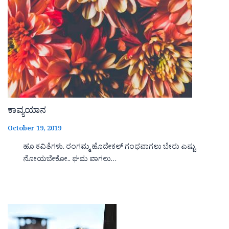
ಕಾವ್ಯಯಾನ
October 19, 2019
ಹೂ ಕವಿತೆಗಳು. ರಂಗಮ್ಮ ಹೊದೇಕಲ್ ಗಂಧವಾಗಲು ಬೇರು ಎಷ್ಟು
ನೋಯಬೇಕೋ.. ಘಮ ವಾಗಲು…