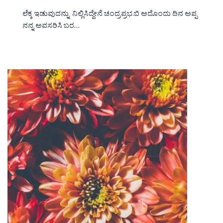
ಲೆಕ್ಕ ಇಡುವುದನ್ನು ನಿಲ್ಲಿಸಿದ್ದೇನೆ ಚಂದ್ರಪ್ರಭ.ಬಿ ಅದೊಂದು ದಿನ ಅಪ್ಪ
ನನ್ನ ಅವಸರಿಸಿ ಬರ…