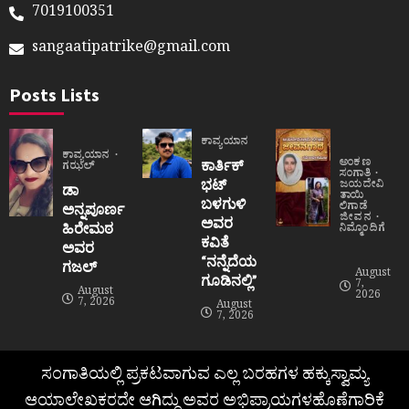
7019100351
sangaatipatrike@gmail.com
Posts Lists
ಕಾವ್ಯಯಾನ
ಕಾವ್ಯಯಾನ
ಅಂಕಣ
ಕಾರ್ತಿಕ್
ಗಝಲ್
ಸಂಗಾತಿ
ಭಟ್
ಜಯದೇವಿ
ಡಾ
ತಾಯಿ
ಬಳಗುಳಿ
ಲಿಗಾಡೆ
ಅನ್ನಪೂರ್ಣ
ಜೀವನ
ಅವರ
ಹಿರೇಮಠ
ನಿಮ್ಮೊಂದಿಗೆ
ಕವಿತೆ
ಅವರ
“ನನ್ನೆದೆಯ
ಗಜಲ್
August
ಗೂಡಿನಲ್ಲಿ”
7,
August
2026
7, 2026
August
7, 2026
ಸಂಗಾತಿಯಲ್ಲಿ ಪ್ರಕಟವಾಗುವ ಎಲ್ಲ ಬರಹಗಳ ಹಕ್ಕುಸ್ವಾಮ್ಯ
ಆಯಾಲೇಖಕರದೇ ಆಗಿದ್ದು ಅವರ ಅಭಿಪ್ರಾಯಗಳಹೊಣೆಗಾರಿಕೆ