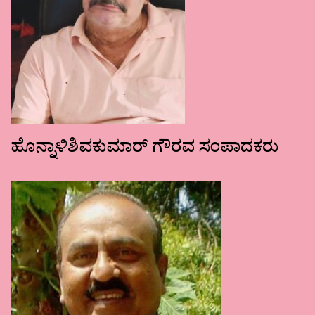
ಹೊನ್ನಾಳಿಶಿವಕುಮಾರ್ ಗೌರವ ಸಂಪಾದಕರು