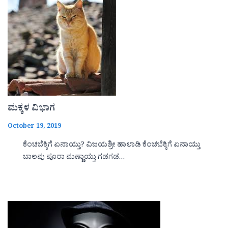
ಮಕ್ಕಳ ವಿಭಾಗ
October 19, 2019
ಕೆಂಚಬೆಕ್ಕಿಗೆ ಏನಾಯ್ತು? ವಿಜಯಶ್ರೀ ಹಾಲಾಡಿ ಕೆಂಚಬೆಕ್ಕಿಗೆ ಏನಾಯ್ತು
ಬಾಲವು ಪೂರಾ ಮಣ್ಣಾಯ್ತು ಗಡಗಡ…