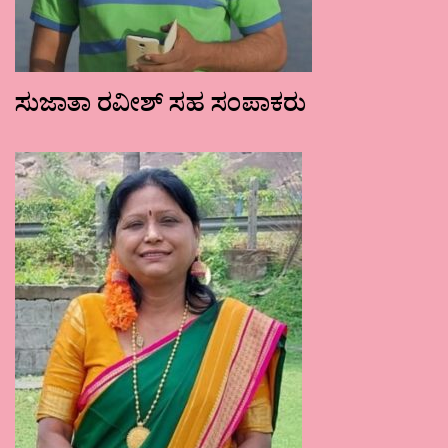
ಸುಜಾತಾ ರವೀಶ್ ಸಹ ಸಂಪಾಕರು