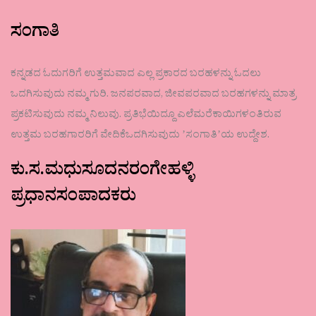
ಸಂಗಾತಿ
ಕನ್ನಡದ ಓದುಗರಿಗೆ ಉತ್ತಮವಾದ ಎಲ್ಲ ಪ್ರಕಾರದ ಬರಹಳನ್ನು ಓದಲು
ಒದಗಿಸುವುದು ನಮ್ಮ ಗುರಿ. ಜನಪರವಾದ, ಜೀವಪರವಾದ ಬರಹಗಳನ್ನು ಮಾತ್ರ
ಪ್ರಕಟಿಸುವುದು ನಮ್ಮ ನಿಲುವು. ಪ್ರತಿಭೆಯಿದ್ದೂ ಎಲೆಮರೆಕಾಯಿಗಳಂತಿರುವ
ಉತ್ತಮ ಬರಹಗಾರರಿಗೆ ವೇದಿಕೆಒದಗಿಸುವುದು ʼಸಂಗಾತಿʼಯ ಉದ್ದೇಶ.
ಕು.ಸ.ಮಧುಸೂದನರಂಗೇಹಳ್ಳಿ
ಪ್ರಧಾನಸಂಪಾದಕರು