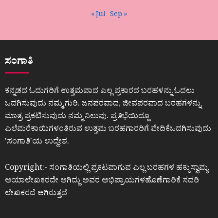
« Jul
Sep »
ಸಂಗಾತಿ
ಕನ್ನಡದ ಓದುಗರಿಗೆ ಉತ್ತಮವಾದ ಎಲ್ಲ ಪ್ರಕಾರದ ಬರಹಳನ್ನು ಓದಲು
ಒದಗಿಸುವುದು ನಮ್ಮ ಗುರಿ. ಜನಪರವಾದ, ಜೀವಪರವಾದ ಬರಹಗಳನ್ನು
ಮಾತ್ರ ಪ್ರಕಟಿಸುವುದು ನಮ್ಮ ನಿಲುವು. ಪ್ರತಿಭೆಯಿದ್ದೂ
ಎಲೆಮರೆಕಾಯಿಗಳಂತಿರುವ ಉತ್ತಮ ಬರಹಗಾರರಿಗೆ ವೇದಿಕೆಒದಗಿಸುವುದು
ʼಸಂಗಾತಿʼಯ ಉದ್ದೇಶ.
Copyright:- ಸಂಗಾತಿಯಲ್ಲಿ ಪ್ರಕಟವಾಗುವ ಎಲ್ಲ ಬರಹಗಳ ಹಕ್ಕುಸ್ವಾಮ್ಯ
ಆಯಾಲೇಖಕರದೇ ಆಗಿದ್ದು ಅವರ ಅಭಿಪ್ರಾಯಗಳಹೊಣೆಗಾರಿಕೆ ಸದರಿ
ಲೇಖಕರದೆ ಆಗಿರುತ್ತದೆ