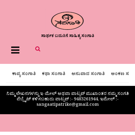
ಸಾರ್ಥಕ ಬದುಕಿಗೆ ಸಾಹಿತ್ಯ ಸಂಗಾತಿ
Menu
ಕಾವ್ಯ ಸಂಗಾತಿ
ಕಥಾ ಸಂಗಾತಿ
ಅನುವಾದ ಸಂಗಾತಿ
ಅಂಕಣ ಸಂಗಾ
ನಿಮ್ಮ ಲೇಖನಗಳನ್ನು ಇ-ಮೇಲ್ ಅಥವಾ ವಾಟ್ಸಪ್ ಮುಖಾಂತರ ನಮ್ಮ ಸಂಗತಿ
ವೆಬ್ಸೈಟ್ ಕಳಿಸಬಹುದು ವಾಟ್ಸಪ್‌ :- 9483261944, ಇಮೇಲ್ :-
sangaatipatrike@gmail.com