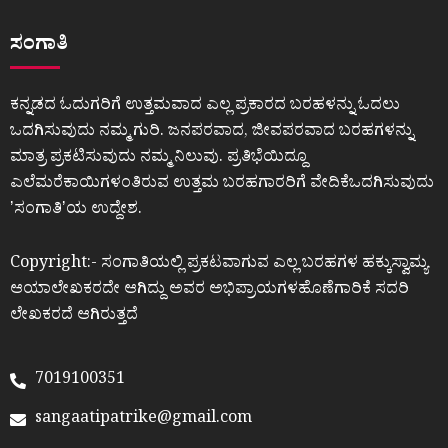
ಸಂಗಾತಿ
ಕನ್ನಡದ ಓದುಗರಿಗೆ ಉತ್ತಮವಾದ ಎಲ್ಲ ಪ್ರಕಾರದ ಬರಹಳನ್ನು ಓದಲು
ಒದಗಿಸುವುದು ನಮ್ಮ ಗುರಿ. ಜನಪರವಾದ, ಜೀವಪರವಾದ ಬರಹಗಳನ್ನು
ಮಾತ್ರ ಪ್ರಕಟಿಸುವುದು ನಮ್ಮ ನಿಲುವು. ಪ್ರತಿಭೆಯಿದ್ದೂ
ಎಲೆಮರೆಕಾಯಿಗಳಂತಿರುವ ಉತ್ತಮ ಬರಹಗಾರರಿಗೆ ವೇದಿಕೆಒದಗಿಸುವುದು
ʼಸಂಗಾತಿʼಯ ಉದ್ದೇಶ.
Copyright:- ಸಂಗಾತಿಯಲ್ಲಿ ಪ್ರಕಟವಾಗುವ ಎಲ್ಲ ಬರಹಗಳ ಹಕ್ಕುಸ್ವಾಮ್ಯ
ಆಯಾಲೇಖಕರದೇ ಆಗಿದ್ದು ಅವರ ಅಭಿಪ್ರಾಯಗಳಹೊಣೆಗಾರಿಕೆ ಸದರಿ
ಲೇಖಕರದೆ ಆಗಿರುತ್ತದೆ
7019100351
sangaatipatrike@gmail.com