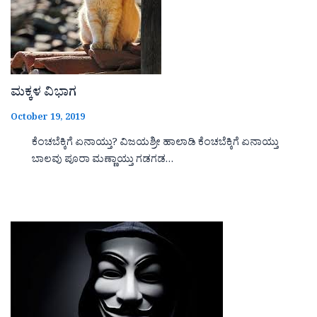
ಮಕ್ಕಳ ವಿಭಾಗ
October 19, 2019
ಕೆಂಚಬೆಕ್ಕಿಗೆ ಏನಾಯ್ತು? ವಿಜಯಶ್ರೀ ಹಾಲಾಡಿ ಕೆಂಚಬೆಕ್ಕಿಗೆ ಏನಾಯ್ತು
ಬಾಲವು ಪೂರಾ ಮಣ್ಣಾಯ್ತು ಗಡಗಡ…