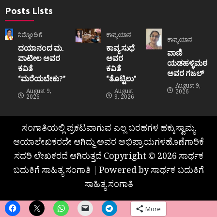
Posts Lists
ನಿಮ್ಮೊಂದಿಗೆ
ಕಾವ್ಯಯಾನ
ಕಾವ್ಯಯಾನ
ದಯಾನಂದ ಮ.
ಕಾವ್ಯ ಸುಧೆ
ವಾಣಿ
ಪಾಟೀಲ ಅವರ
ಅವರ
ಯಡಹಳ್ಳಿಮಠ
ಕವಿತೆ
ಕವಿತೆ
ಅವರ ಗಜಲ್
“ಮರೆಯಬೇಕು?”
“ತೊಟ್ಟಿಲು”
August 9,
August 9,
August
2026
2026
9, 2026
ಸಂಗಾತಿಯಲ್ಲಿ ಪ್ರಕಟವಾಗುವ ಎಲ್ಲ ಬರಹಗಳ ಹಕ್ಕುಸ್ವಾಮ್ಯ
ಆಯಾಲೇಖಕರದೇ ಆಗಿದ್ದು ಅವರ ಅಭಿಪ್ರಾಯಗಳಹೊಣೆಗಾರಿಕೆ
ಸದರಿ ಲೇಖಕರದೆ ಆಗಿರುತ್ತದೆ Copyright © 2026 ಸಾರ್ಥಕ
ಬದುಕಿಗೆ ಸಾಹಿತ್ಯ ಸಂಗಾತಿ | Powered by ಸಾರ್ಥಕ ಬದುಕಿಗೆ
ಸಾಹಿತ್ಯ ಸಂಗಾತಿ
More