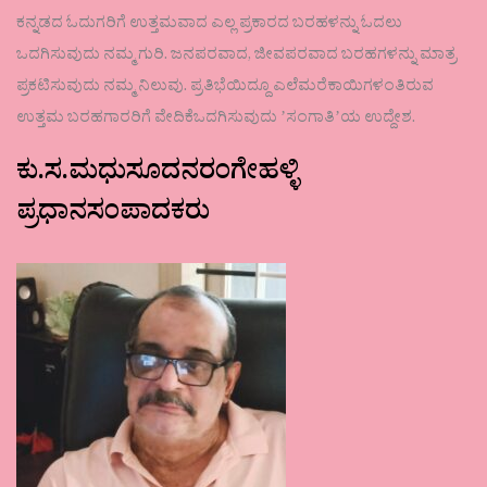
ಕನ್ನಡದ ಓದುಗರಿಗೆ ಉತ್ತಮವಾದ ಎಲ್ಲ ಪ್ರಕಾರದ ಬರಹಳನ್ನು ಓದಲು
ಒದಗಿಸುವುದು ನಮ್ಮ ಗುರಿ. ಜನಪರವಾದ, ಜೀವಪರವಾದ ಬರಹಗಳನ್ನು ಮಾತ್ರ
ಪ್ರಕಟಿಸುವುದು ನಮ್ಮ ನಿಲುವು. ಪ್ರತಿಭೆಯಿದ್ದೂ ಎಲೆಮರೆಕಾಯಿಗಳಂತಿರುವ
ಉತ್ತಮ ಬರಹಗಾರರಿಗೆ ವೇದಿಕೆಒದಗಿಸುವುದು ʼಸಂಗಾತಿʼಯ ಉದ್ದೇಶ.
ಕು.ಸ.ಮಧುಸೂದನರಂಗೇಹಳ್ಳಿ
ಪ್ರಧಾನಸಂಪಾದಕರು