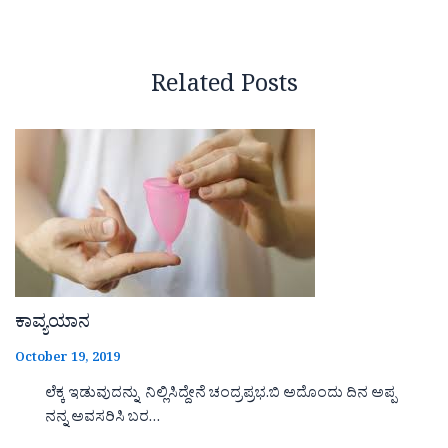
Related Posts
ಕಾವ್ಯಯಾನ
October 19, 2019
ಲೆಕ್ಕ ಇಡುವುದನ್ನು ನಿಲ್ಲಿಸಿದ್ದೇನೆ ಚಂದ್ರಪ್ರಭ.ಬಿ ಅದೊಂದು ದಿನ ಅಪ್ಪ
ನನ್ನ ಅವಸರಿಸಿ ಬರ…