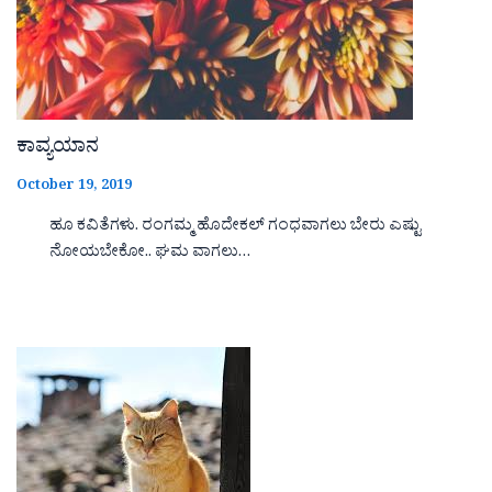
ಕಾವ್ಯಯಾನ
October 19, 2019
ಹೂ ಕವಿತೆಗಳು. ರಂಗಮ್ಮ ಹೊದೇಕಲ್ ಗಂಧವಾಗಲು ಬೇರು ಎಷ್ಟು
ನೋಯಬೇಕೋ.. ಘಮ ವಾಗಲು…