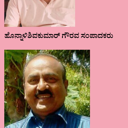
ಹೊನ್ನಾಳಿಶಿವಕುಮಾರ್ ಗೌರವ ಸಂಪಾದಕರು