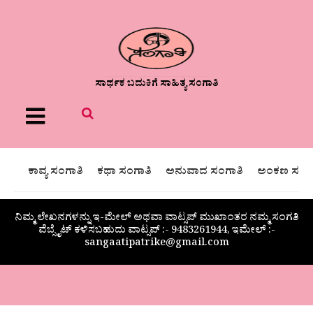
ಸಾರ್ಥಕ ಬದುಕಿಗೆ ಸಾಹಿತ್ಯ ಸಂಗಾತಿ
Menu
ಕಾವ್ಯ ಸಂಗಾತಿ
ಕಥಾ ಸಂಗಾತಿ
ಅನುವಾದ ಸಂಗಾತಿ
ಅಂಕಣ ಸಂಗಾ
ನಿಮ್ಮ ಲೇಖನಗಳನ್ನು ಇ-ಮೇಲ್ ಅಥವಾ ವಾಟ್ಸಪ್ ಮುಖಾಂತರ ನಮ್ಮ ಸಂಗತಿ
ವೆಬ್ಸೈಟ್ ಕಳಿಸಬಹುದು ವಾಟ್ಸಪ್‌ :- 9483261944, ಇಮೇಲ್ :-
sangaatipatrike@gmail.com