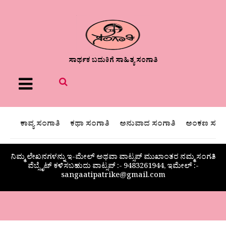
ಸಾರ್ಥಕ ಬದುಕಿಗೆ ಸಾಹಿತ್ಯ ಸಂಗಾತಿ
Menu
ಕಾವ್ಯ ಸಂಗಾತಿ
ಕಥಾ ಸಂಗಾತಿ
ಅನುವಾದ ಸಂಗಾತಿ
ಅಂಕಣ ಸಂಗಾ
ನಿಮ್ಮ ಲೇಖನಗಳನ್ನು ಇ-ಮೇಲ್ ಅಥವಾ ವಾಟ್ಸಪ್ ಮುಖಾಂತರ ನಮ್ಮ ಸಂಗತಿ
ವೆಬ್ಸೈಟ್ ಕಳಿಸಬಹುದು ವಾಟ್ಸಪ್‌ :- 9483261944, ಇಮೇಲ್ :-
sangaatipatrike@gmail.com