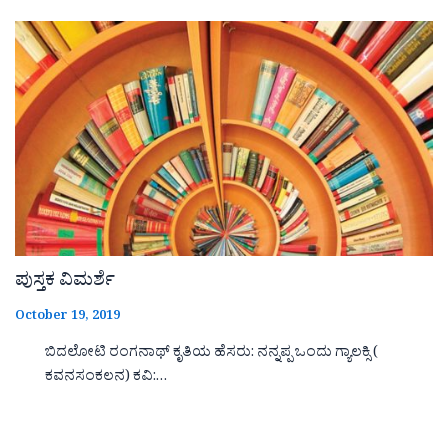
ಪುಸ್ತಕ ವಿಮರ್ಶೆ
October 19, 2019
ಬಿದಲೋಟಿ ರಂಗನಾಥ್ ಕೃತಿಯ ಹೆಸರು: ನನ್ನಪ್ಪ ಒಂದು ಗ್ಯಾಲಕ್ಸಿ (
ಕವನಸಂಕಲನ) ಕವಿ:…