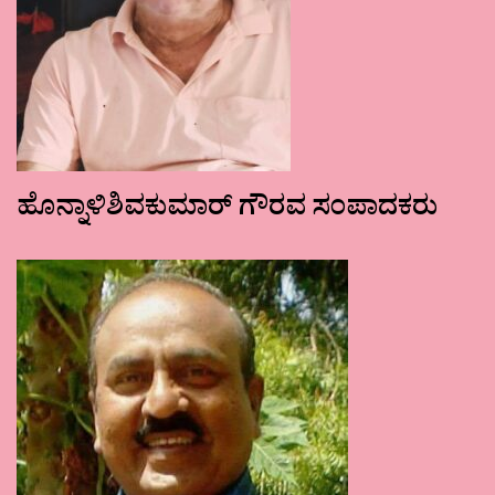
ಹೊನ್ನಾಳಿಶಿವಕುಮಾರ್ ಗೌರವ ಸಂಪಾದಕರು