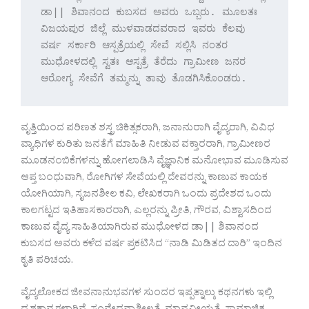
ಡಾ|| ಶಿವಾನಂದ ಕುಬಸದ ಅವರು ಒಬ್ಬರು. ಮೂಲತಃ 
ವಿಜಯಪುರ ಜಿಲ್ಲೆ ಮುಳವಾಡದವರಾದ ಇವರು ಕೆಲವು 
ವರ್ಷ ಸರ್ಕಾರಿ ಆಸ್ಪತ್ರೆಯಲ್ಲಿ ಸೇವೆ ಸಲ್ಲಿಸಿ ನಂತರ 
ಮುಧೋಳದಲ್ಲಿ ಸ್ವತಃ ಆಸ್ಪತ್ರೆ ತೆರೆದು ಗ್ರಾಮೀಣ ಜನರ 
ಆರೋಗ್ಯ ಸೇವೆಗೆ ತಮ್ಮನ್ನು ತಾವು ತೊಡಗಿಸಿಕೊಂಡರು. 
ವೃತ್ತಿಯಿಂದ ಪರಿಣತ ಶಸ್ತ್ರ ಚಿಕಿತ್ಸಕರಾಗಿ, ಜನಾನುರಾಗಿ ವೈದ್ಯರಾಗಿ, ವಿವಿಧ
ವ್ಯಾಧಿಗಳ ಕುರಿತು ಜನತೆಗೆ ಮಾಹಿತಿ ನೀಡುವ ವಕ್ತಾರರಾಗಿ, ಗ್ರಾಮೀಣರ
ಮೂಡನಂಬಿಕೆಗಳನ್ನು ಹೋಗಲಾಡಿಸಿ ವೈಜ್ಞಾನಿಕ ಮನೋಭಾವ ಮೂಡಿಸುವ
ಆಪ್ತ ಬಂಧುವಾಗಿ, ರೋಗಿಗಳ ಸೇವೆಯಲ್ಲಿ ದೇವರನ್ನು ಕಾಣುವ ಕಾಯಕ
ಯೋಗಿಯಾಗಿ, ಸೃಜನಶೀಲ ಕವಿ, ಲೇಖಕರಾಗಿ ಒಂದು ಪ್ರದೇಶದ ಒಂದು
ಕಾಲಗಟ್ಟದ ಇತಿಹಾಸಕಾರರಾಗಿ, ಎಲ್ಲರನ್ನು ಪ್ರೀತಿ, ಗೌರವ, ವಿಶ್ವಾಸದಿಂದ
ಕಾಣುವ ವೈದ್ಯ ಸಾಹಿತಿಯಾಗಿರುವ ಮುಧೋಳದ ಡಾ|| ಶಿವಾನಂದ
ಕುಬಸದ ಅವರು ಕಳೆದ ವರ್ಷ ಪ್ರಕಟಿಸಿದ “ನಾಡಿ ಮಿಡಿತದ ದಾರಿ” ಇಂದಿನ
ಕೃತಿ ಪರಿಚಯ.
ವೈದ್ಯಲೋಕದ ಜೀವನಾನುಭವಗಳ ಸುಂದರ ಇಪ್ಪತ್ನಾಲ್ಕು ಕಥನಗಳು ಇಲ್ಲಿ