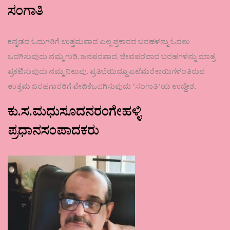
ಸಂಗಾತಿ
ಕನ್ನಡದ ಓದುಗರಿಗೆ ಉತ್ತಮವಾದ ಎಲ್ಲ ಪ್ರಕಾರದ ಬರಹಳನ್ನು ಓದಲು
ಒದಗಿಸುವುದು ನಮ್ಮ ಗುರಿ. ಜನಪರವಾದ, ಜೀವಪರವಾದ ಬರಹಗಳನ್ನು ಮಾತ್ರ
ಪ್ರಕಟಿಸುವುದು ನಮ್ಮ ನಿಲುವು. ಪ್ರತಿಭೆಯಿದ್ದೂ ಎಲೆಮರೆಕಾಯಿಗಳಂತಿರುವ
ಉತ್ತಮ ಬರಹಗಾರರಿಗೆ ವೇದಿಕೆಒದಗಿಸುವುದು ʼಸಂಗಾತಿʼಯ ಉದ್ದೇಶ.
ಕು.ಸ.ಮಧುಸೂದನರಂಗೇಹಳ್ಳಿ
ಪ್ರಧಾನಸಂಪಾದಕರು