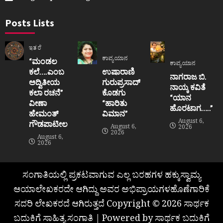
Posts Lists
ಇತರೆ
ಕಾವ್ಯಯಾನ
“ಮಂಡಲ
ಕಾವ್ಯಯಾನ
ಕಲೆ….ಎಂಬ
ಉಷಾರಾಣಿ
ನಾಗರಾಜ ಬಿ.
ಅದ್ವಿತೀಯ
ಗುರುಪ್ರಸಾದ್
ನಾಯ್ಕ ಕವಿತೆ
ಕಲಾ ರಚನೆ”‌
ಕೊಡಗು
“ಯಾನ
ವೀಣಾ
“ಹಾರಿತು
ಹೊರಟಾಗ…..”
ಹೇಮಂತ್‌
ವಿಮಾನ”
August 6,
ಗೌಡಪಾಟೀಲ
August 6,
2026
2026
August 6,
2026
ಸಂಗಾತಿಯಲ್ಲಿ ಪ್ರಕಟವಾಗುವ ಎಲ್ಲ ಬರಹಗಳ ಹಕ್ಕುಸ್ವಾಮ್ಯ
ಆಯಾಲೇಖಕರದೇ ಆಗಿದ್ದು ಅವರ ಅಭಿಪ್ರಾಯಗಳಹೊಣೆಗಾರಿಕೆ
ಸದರಿ ಲೇಖಕರದೆ ಆಗಿರುತ್ತದೆ Copyright © 2026 ಸಾರ್ಥಕ
ಬದುಕಿಗೆ ಸಾಹಿತ್ಯ ಸಂಗಾತಿ | Powered by ಸಾರ್ಥಕ ಬದುಕಿಗೆ