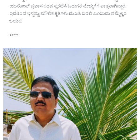
ಯುರೋಪ್ ಪ್ರವಾಸ ಕಥನ ಪ್ರಕಟಿಸಿ ಓದುಗರ ಮೆಚ್ಚುಗೆಗೆ ಪಾತ್ರರಾಗಿದ್ದಾರೆ.
ಇವರಿಂದ ಇನ್ನಷ್ಟು ಮೌಲಿಕ ಕೃತಿಗಳು ಮೂಡಿ ಬರಲಿ ಎಂಬುದು ನಮ್ಮೆಲ್ಲರ
ಬಯಕೆ.
****