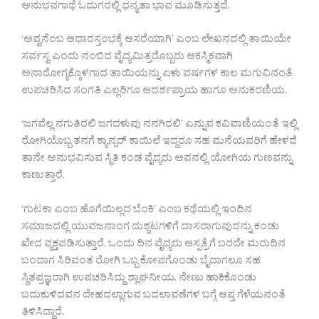
ಅನುಭವಗಾಥೆ ಓದುಗರಲ್ಲಿ ಧನ್ಯತಾ ಭಾವ ಮೂಡಿಸುತ್ತದೆ.
‘ಅವ್ವನೆಂಬ ಆಧಾರಸ್ತಂಭಕ್ಕೆ ಆಸರೆಯಾಗಿ’ ಎಂಬ ಲೇಖನದಲ್ಲಿ ತಾಯಿಯೇ
ಸರ್ವಸ್ವ ಎಂದು ನಂಬಿದ ವೈದ್ಯಮಿತ್ರರೊಬ್ಬರು ಆಕಸ್ಮಿಕವಾಗಿ
ಅನಾರೋಗ್ಯಕ್ಕೊಳಗಾದ ತಾಯಿಯನ್ನು ಏಳು ವರ್ಷಗಳ ಕಾಲ ಮಗುವಿನಂತೆ
ಉಪಚರಿಸಿದ ಸಂಗತಿ ಎಲ್ಲರಿಗೂ ಆದರ್ಶಪ್ರಾಯ ಹಾಗೂ ಅನುಕರಣಿಯ.
‘ಜಗವೆಲ್ಲ ನಗುತಿರಲಿ ಜಗದಳುವು ನನಗಿರಲಿ’ ಎನ್ನುವ ಕವಿವಾಣಿಯಂತೆ ಇಲ್ಲಿ
ರೋಗಿಯೊಬ್ಬ ತನಗೆ ಕ್ಯಾನ್ಸರ್ ಕಾಯಿಲೆ ಇದ್ದರೂ ಸಹ ಮನೆಯವರಿಗೆ ಹೇಳದೆ
ತಾನೇ ಅನುಭವಿಸುವ ಸ್ಥಿತಿ ಕಂಡ ವೈದ್ಯರು ಅವನಲ್ಲಿ ಯೋಗಿಯ ಗುಣವನ್ನು
ಕಾಣುತ್ತಾರೆ.
‘ಗುಟಕಾ ಎಂಬ ಹೊಗೆಯಿಲ್ಲದ ಬೆಂಕಿ’ ಎಂಬ ಕಥೆಯಲ್ಲಿ ಇಂದಿನ
ಸಮಾಜದಲ್ಲಿ ಯುವಜನಾಂಗ ದುಶ್ಚಟಗಳಿಗೆ ದಾಸರಾಗುವುದನ್ನು ಕಂಡು
ಖೇದ ವ್ಯಕ್ತಪಡಿಸುತ್ತಾರೆ. ಒಂದು ದಿನ ವೈದ್ಯರು ಆಸ್ಪತ್ರೆಗೆ ಬರದೇ ಮರುದಿನ
ಬಂದಾಗ ಸಿರಿವಂತ ರೋಗಿ ಒಬ್ಬ ಕೋಪಗೊಂಡು ಬೈದಾಗಲೂ ಸಹ
ಸ್ಥಿತಪ್ರಜ್ಞರಾಗಿ ಉಪಚರಿಸಿದ್ದು ಶ್ಲಾಘನೀಯ. ನೇಣು ಹಾಕಿಕೊಂಡು
ಬದುಕುಳಿದವನ ದೇಹದಲ್ಲಾಗುವ ಬದಲಾವಣೆಗಳ ಬಗ್ಗೆ ಆಪ್ತ ಗೆಳೆಯನಂತೆ
ತಿಳಿಸಿದ್ದಾರೆ.