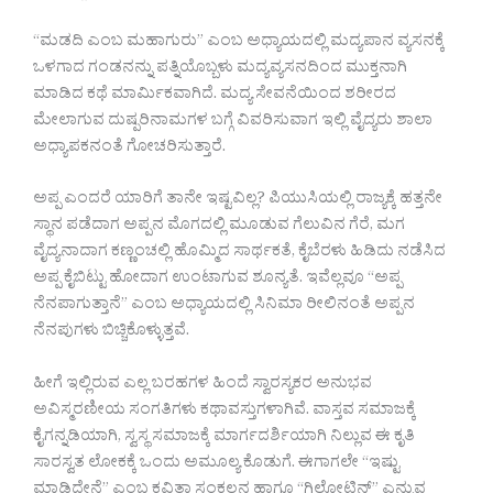
“ಮಡದಿ ಎಂಬ ಮಹಾಗುರು” ಎಂಬ ಅಧ್ಯಾಯದಲ್ಲಿ ಮದ್ಯಪಾನ ವ್ಯಸನಕ್ಕೆ
ಒಳಗಾದ ಗಂಡನನ್ನು ಪತ್ನಿಯೊಬ್ಬಳು ಮದ್ಯವ್ಯಸನದಿಂದ ಮುಕ್ತನಾಗಿ
ಮಾಡಿದ ಕಥೆ ಮಾರ್ಮಿಕವಾಗಿದೆ. ಮದ್ಯ ಸೇವನೆಯಿಂದ ಶರೀರದ
ಮೇಲಾಗುವ ದುಷ್ಪರಿನಾಮಗಳ ಬಗ್ಗೆ ವಿವರಿಸುವಾಗ ಇಲ್ಲಿ ವೈದ್ಯರು ಶಾಲಾ
ಅಧ್ಯಾಪಕನಂತೆ ಗೋಚರಿಸುತ್ತಾರೆ.
ಅಪ್ಪ ಎಂದರೆ ಯಾರಿಗೆ ತಾನೇ ಇಷ್ಟವಿಲ್ಲ? ಪಿಯುಸಿಯಲ್ಲಿ ರಾಜ್ಯಕ್ಕೆ ಹತ್ತನೇ
ಸ್ಥಾನ ಪಡೆದಾಗ ಅಪ್ಪನ ಮೊಗದಲ್ಲಿ ಮೂಡುವ ಗೆಲುವಿನ ಗೆರೆ, ಮಗ
ವೈದ್ಯನಾದಾಗ ಕಣ್ಣಂಚಲ್ಲಿ ಹೊಮ್ಮಿದ ಸಾರ್ಥಕತೆ, ಕೈಬೆರಳು ಹಿಡಿದು ನಡೆಸಿದ
ಅಪ್ಪ ಕೈಬಿಟ್ಟು ಹೋದಾಗ ಉಂಟಾಗುವ ಶೂನ್ಯತೆ. ಇವೆಲ್ಲವೂ “ಅಪ್ಪ
ನೆನಪಾಗುತ್ತಾನೆ” ಎಂಬ ಅಧ್ಯಾಯದಲ್ಲಿ ಸಿನಿಮಾ ರೀಲಿನಂತೆ ಅಪ್ಪನ
ನೆನಪುಗಳು ಬಿಚ್ಚಿಕೊಳ್ಳುತ್ತವೆ.
ಹೀಗೆ ಇಲ್ಲಿರುವ ಎಲ್ಲ ಬರಹಗಳ ಹಿಂದೆ ಸ್ವಾರಸ್ಯಕರ ಅನುಭವ
ಅವಿಸ್ಮರಣೀಯ ಸಂಗತಿಗಳು ಕಥಾವಸ್ತುಗಳಾಗಿವೆ. ವಾಸ್ತವ ಸಮಾಜಕ್ಕೆ
ಕೈಗನ್ನಡಿಯಾಗಿ, ಸ್ವಸ್ಥ ಸಮಾಜಕ್ಕೆ ಮಾರ್ಗದರ್ಶಿಯಾಗಿ ನಿಲ್ಲುವ ಈ ಕೃತಿ
ಸಾರಸ್ವತ ಲೋಕಕ್ಕೆ ಒಂದು ಅಮೂಲ್ಯ ಕೊಡುಗೆ. ಈಗಾಗಲೇ “ಇಷ್ಟು
ಮಾಡಿದ್ದೇನೆ” ಎಂಬ ಕವಿತಾ ಸಂಕಲನ ಹಾಗೂ “ಗಿಲೋಟಿನ್” ಎನ್ನುವ