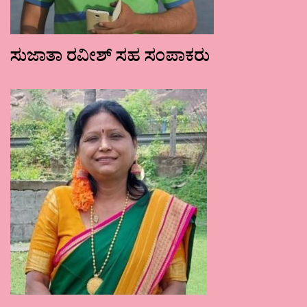
ಸುಜಾತಾ ರವೀಶ್ ಸಹ ಸಂಪಾಕರು