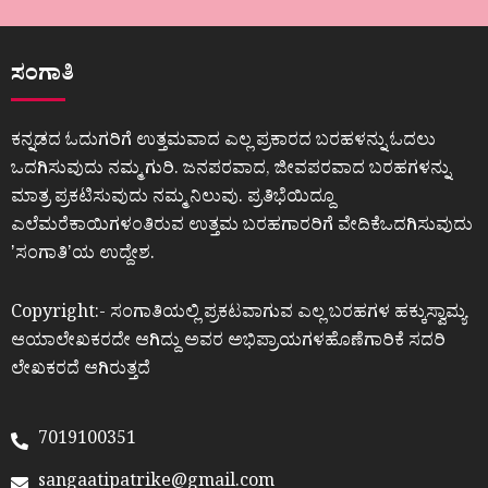
ಸಂಗಾತಿ
ಕನ್ನಡದ ಓದುಗರಿಗೆ ಉತ್ತಮವಾದ ಎಲ್ಲ ಪ್ರಕಾರದ ಬರಹಳನ್ನು ಓದಲು
ಒದಗಿಸುವುದು ನಮ್ಮ ಗುರಿ. ಜನಪರವಾದ, ಜೀವಪರವಾದ ಬರಹಗಳನ್ನು
ಮಾತ್ರ ಪ್ರಕಟಿಸುವುದು ನಮ್ಮ ನಿಲುವು. ಪ್ರತಿಭೆಯಿದ್ದೂ
ಎಲೆಮರೆಕಾಯಿಗಳಂತಿರುವ ಉತ್ತಮ ಬರಹಗಾರರಿಗೆ ವೇದಿಕೆಒದಗಿಸುವುದು
ʼಸಂಗಾತಿʼಯ ಉದ್ದೇಶ.
Copyright:- ಸಂಗಾತಿಯಲ್ಲಿ ಪ್ರಕಟವಾಗುವ ಎಲ್ಲ ಬರಹಗಳ ಹಕ್ಕುಸ್ವಾಮ್ಯ
ಆಯಾಲೇಖಕರದೇ ಆಗಿದ್ದು ಅವರ ಅಭಿಪ್ರಾಯಗಳಹೊಣೆಗಾರಿಕೆ ಸದರಿ
ಲೇಖಕರದೆ ಆಗಿರುತ್ತದೆ
7019100351
sangaatipatrike@gmail.com