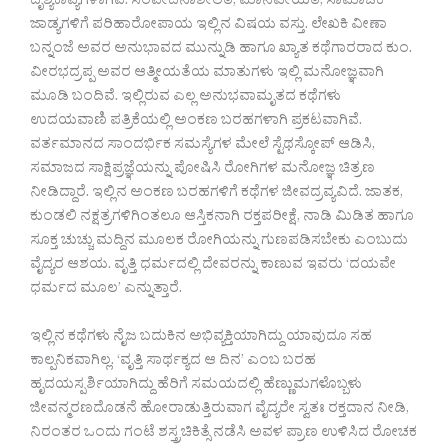
ದೃಶ್ಯಕಾವ್ಯಗಳಾಗಿವೆ. ಸಂವೇದನಾಶೀಲತೆ, ಮಾನವೀಯತೆ, ಸಾಮಾಜಿಕ
ಜಾಡ್ಯಗಳಿಗೆ ಪರಿಹಾರೋಪಾಯ ಇಲ್ಲಿನ ವಿಷಯ ವಸ್ತು. ಲೇಖಕಿ ವೀಣಾ
ಬನ್ನಂಜೆ ಅವರ ಅನುಭಾವದ ಮುನ್ನುಡಿ ಹಾಗೂ ಖ್ಯಾತ ಕಥೆಗಾರರಾದ ಕುಂ.
ವೀರಭದ್ರಪ್ಪ ಅವರ ಆತ್ಮೀಯತೆಯ ಮಾತುಗಳು ಇಲ್ಲಿ ಮನೋಜ್ಞವಾಗಿ
ಮೂಡಿ ಬಂದಿವೆ. ಇಲ್ಲಿರುವ ಎಲ್ಲ ಅನುಭವಾಮೃತದ ಕಥೆಗಳು
ಉದಯವಾಣಿ ಪತ್ರಿಕೆಯಲ್ಲಿ ಅಂಕಣ ಬರಹಗಳಾಗಿ ಪ್ರಕಟವಾಗಿವೆ.
ವರ್ತಮಾನದ ಸಾಂದರ್ಭಿಕ ಸಮಸ್ಯೆಗಳ ಮೇಲೆ ಸ್ಟೆಥಸ್ಕೋಪ್ ಆಡಿಸಿ,
ಸಮಾಜದ ಸಾಕ್ಷಿಪ್ರಜ್ಞೆಯನ್ನು ಪೋಷಿಸಿ ರೋಗಿಗಳ ಮನೋಜ್ಞ ಚಿತ್ರಣ
ನೀಡಿದ್ದಾರೆ. ಇಲ್ಲಿನ ಅಂಕಣ ಬರಹಗಳಿಗೆ ಕಥೆಗಳ ಜೀವದ್ರವ್ಯವಿದೆ. ಜಾತಕ,
ಕುಂಡಲಿ ನಕ್ಷತ್ರಗಳಿಗಿಂತಲೂ ಆಸ್ತಿಕನಾಗಿ ರಕ್ತಪರೀಕ್ಷೆ, ನಾಡಿ ಮಿಡಿತ ಹಾಗೂ
ಸೂಕ್ತ ಚುಚ್ಚು ಮದ್ದಿನ ಮೂಲಕ ರೋಗಿಯನ್ನು ಗುಣಪಡಿಸಬೇಕು ಎಂಬುದು
ವೈದ್ಯರ ಆಶಯ. ವೃತ್ತಿ ಧರ್ಮದಲ್ಲಿ ದೇವರನ್ನು ಕಾಣುವ ಇವರು ‘ದಯವೇ
ಧರ್ಮದ ಮೂಲ’ ಎನ್ನುತ್ತಾರೆ.
ಇಲ್ಲಿನ ಕಥೆಗಳು ನೈಜ ಬದುಕಿನ ಅಭಿವ್ಯಕ್ತಿಯಾಗಿದ್ದು ಯಾವುದೂ ಸಹ
ಕಾಲ್ಪನಿಕವಾಗಿಲ್ಲ. ‘ವೃತ್ತಿ ಸಾರ್ಥಕ್ಯದ ಆ ದಿನ’ ಎಂಬ ಬರಹ
ಹೃದಯಸ್ಪರ್ಶಿಯಾಗಿದ್ದು ಹೆರಿಗೆ ಸಮಯದಲ್ಲಿ ಹೆಣ್ಣುಮಗಳೊಬ್ಬಳು
ಜೀವನ್ಮರಣದೊಡನೆ ಹೋರಾಡುತ್ತಿರುವಾಗ ವೈದ್ಯರೇ ಸ್ವತಃ ರಕ್ತದಾನ ನೀಡಿ,
ನಿರಂತರ ಒಂದು ಗಂಟೆ ಶಸ್ತ್ರಚಿಕಿತ್ಸೆ ನಡೆಸಿ ಅವಳ ಪ್ರಾಣ ಉಳಿಸಿದ ರೋಚಕ