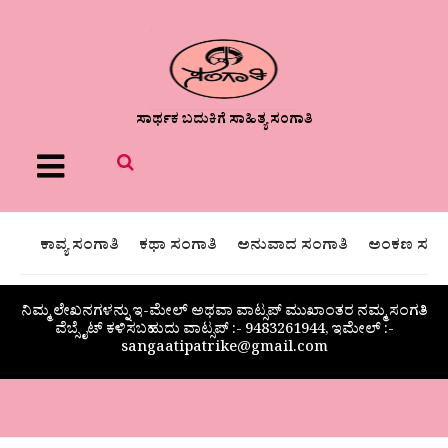
ಸಾರ್ಥಕ ಬದುಕಿಗೆ ಸಾಹಿತ್ಯ ಸಂಗಾತಿ
Menu
ಕಾವ್ಯ ಸಂಗಾತಿ
ಕಥಾ ಸಂಗಾತಿ
ಅನುವಾದ ಸಂಗಾತಿ
ಅಂಕಣ ಸಂಗಾ
ನಿಮ್ಮ ಲೇಖನಗಳನ್ನು ಇ-ಮೇಲ್ ಅಥವಾ ವಾಟ್ಸಪ್ ಮುಖಾಂತರ ನಮ್ಮ ಸಂಗತಿ
ವೆಬ್ಸೈಟ್ ಕಳಿಸಬಹುದು ವಾಟ್ಸಪ್‌ :- 9483261944, ಇಮೇಲ್ :-
sangaatipatrike@gmail.com