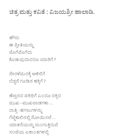
ಚಿತ್ರ ಮತ್ತು ಕವಿತೆ : ವಿಜಯಶ್ರೀ ಹಾಲಾಡಿ.
ಹೌದು
ಈ ಪ್ರೀತಿಯನ್ನು
ಮೊಗೆಮೊಗೆದು
ಕೊಡುವುದಾದರೂ ಯಾರಿಗೆ ?
ನೇರಳೆಮರಕ್ಕೆ ಅಳಿಲಿಗೆ
ಬೆಚ್ಚನೆ ಗೂಡಿನ ಹಕ್ಕಿಗೆ ?
ಹೆಣ್ತನದ ಪರಿಧಿಗೆ ಎಂದೂ ದಕ್ಕದ
ಮುಖ –ಮುಖವಾಡಗಳು …
ರಾತ್ರಿ -ಹಗಲುಗಳನ್ನು
ಗೆಜ್ಜೆಕಾಲಿನಲ್ಲಿ ನೋಯಿಸಲೆ …
ಯಾತನೆಯನ್ನು ನುಂಗುತ್ತಿರುವೆ
ಸಂಜೆಯ ಏಕಾಂತಗಳಲ್ಲಿ