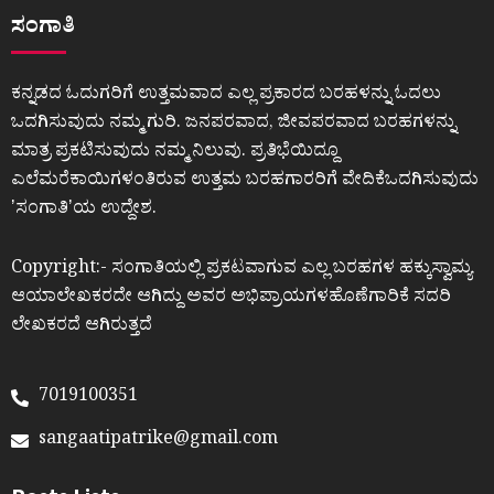
ಸಂಗಾತಿ
ಕನ್ನಡದ ಓದುಗರಿಗೆ ಉತ್ತಮವಾದ ಎಲ್ಲ ಪ್ರಕಾರದ ಬರಹಳನ್ನು ಓದಲು
ಒದಗಿಸುವುದು ನಮ್ಮ ಗುರಿ. ಜನಪರವಾದ, ಜೀವಪರವಾದ ಬರಹಗಳನ್ನು
ಮಾತ್ರ ಪ್ರಕಟಿಸುವುದು ನಮ್ಮ ನಿಲುವು. ಪ್ರತಿಭೆಯಿದ್ದೂ
ಎಲೆಮರೆಕಾಯಿಗಳಂತಿರುವ ಉತ್ತಮ ಬರಹಗಾರರಿಗೆ ವೇದಿಕೆಒದಗಿಸುವುದು
ʼಸಂಗಾತಿʼಯ ಉದ್ದೇಶ.
Copyright:- ಸಂಗಾತಿಯಲ್ಲಿ ಪ್ರಕಟವಾಗುವ ಎಲ್ಲ ಬರಹಗಳ ಹಕ್ಕುಸ್ವಾಮ್ಯ
ಆಯಾಲೇಖಕರದೇ ಆಗಿದ್ದು ಅವರ ಅಭಿಪ್ರಾಯಗಳಹೊಣೆಗಾರಿಕೆ ಸದರಿ
ಲೇಖಕರದೆ ಆಗಿರುತ್ತದೆ
7019100351
sangaatipatrike@gmail.com