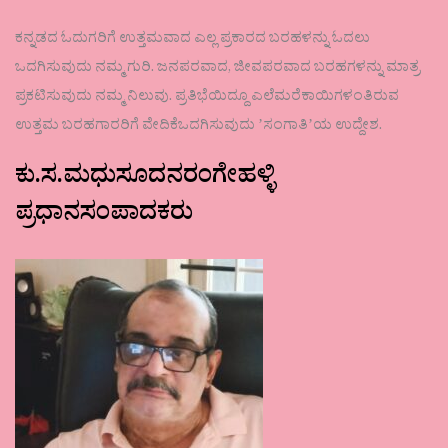
ಕನ್ನಡದ ಓದುಗರಿಗೆ ಉತ್ತಮವಾದ ಎಲ್ಲ ಪ್ರಕಾರದ ಬರಹಳನ್ನು ಓದಲು
ಒದಗಿಸುವುದು ನಮ್ಮ ಗುರಿ. ಜನಪರವಾದ, ಜೀವಪರವಾದ ಬರಹಗಳನ್ನು ಮಾತ್ರ
ಪ್ರಕಟಿಸುವುದು ನಮ್ಮ ನಿಲುವು. ಪ್ರತಿಭೆಯಿದ್ದೂ ಎಲೆಮರೆಕಾಯಿಗಳಂತಿರುವ
ಉತ್ತಮ ಬರಹಗಾರರಿಗೆ ವೇದಿಕೆಒದಗಿಸುವುದು ʼಸಂಗಾತಿʼಯ ಉದ್ದೇಶ.
ಕು.ಸ.ಮಧುಸೂದನರಂಗೇಹಳ್ಳಿ
ಪ್ರಧಾನಸಂಪಾದಕರು