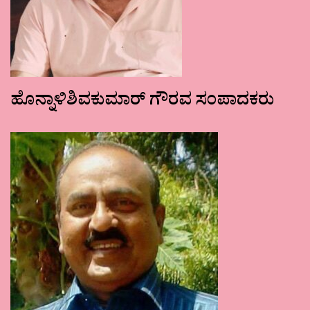
ಹೊನ್ನಾಳಿಶಿವಕುಮಾರ್ ಗೌರವ ಸಂಪಾದಕರು