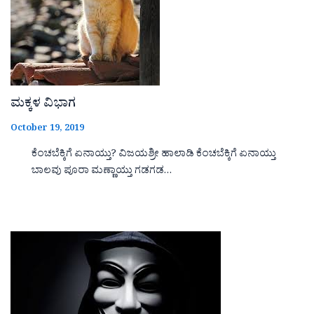
ಮಕ್ಕಳ ವಿಭಾಗ
October 19, 2019
ಕೆಂಚಬೆಕ್ಕಿಗೆ ಏನಾಯ್ತು? ವಿಜಯಶ್ರೀ ಹಾಲಾಡಿ ಕೆಂಚಬೆಕ್ಕಿಗೆ ಏನಾಯ್ತು
ಬಾಲವು ಪೂರಾ ಮಣ್ಣಾಯ್ತು ಗಡಗಡ…