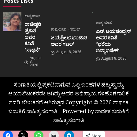
Posts Lists
ಕಾವ್ಯಯಾನ
ಕಾವ್ಯಯಾನ
ರಾಜೇಶ್ವರಿ
ಕಾವ್ಯಯಾನ
ಗಝಲ್
ಪ್ರಕಾಶ
ಎನ್.ಜಯಚಂದ್ರನ್
ಅವರ
ಜಯಶ್ರೀ.ಭ.ಭಂಡಾರಿ
ಅವರ ಕವಿತೆ
ಕವಿತೆ
ಅವರ ಗಜಲ್
“ಧರೆಯ
“ಸಾಧನೆ”
ದಿವ್ಯಾಭಿಷೇಕ”
August 8, 2026
August
August 8, 2026
8,
2026
ಸಂಗಾತಿಯಲ್ಲಿ ಪ್ರಕಟವಾಗುವ ಎಲ್ಲ ಬರಹಗಳ ಹಕ್ಕುಸ್ವಾಮ್ಯ
ಆಯಾಲೇಖಕರದೇ ಆಗಿದ್ದು ಅವರ ಅಭಿಪ್ರಾಯಗಳಹೊಣೆಗಾರಿಕೆ
ಸದರಿ ಲೇಖಕರದೆ ಆಗಿರುತ್ತದೆ Copyright © 2026 ಸಾರ್ಥಕ
ಬದುಕಿಗೆ ಸಾಹಿತ್ಯ ಸಂಗಾತಿ | Powered by ಸಾರ್ಥಕ ಬದುಕಿಗೆ
ಸಾಹಿತ್ಯ ಸಂಗಾತಿ
More