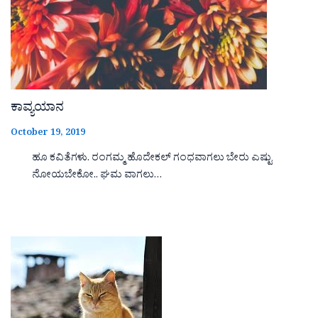
ಕಾವ್ಯಯಾನ
October 19, 2019
ಹೂ ಕವಿತೆಗಳು. ರಂಗಮ್ಮ ಹೊದೇಕಲ್ ಗಂಧವಾಗಲು ಬೇರು ಎಷ್ಟು
ನೋಯಬೇಕೋ.. ಘಮ ವಾಗಲು…