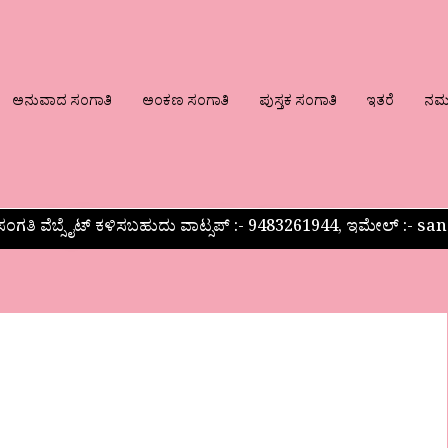
ಅನುವಾದ ಸಂಗಾತಿ
ಅಂಕಣ ಸಂಗಾತಿ
ಪುಸ್ತಕ ಸಂಗಾತಿ
ಇತರೆ
ನಮ್ಮ
ಂಗತಿ ವೆಬ್ಸೈಟ್ ಕಳಿಸಬಹುದು ವಾಟ್ಸಪ್‌ :- 9483261944, ಇಮೇಲ್ :-