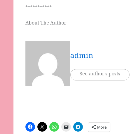
***********
About The Author
admin
See author's posts
More