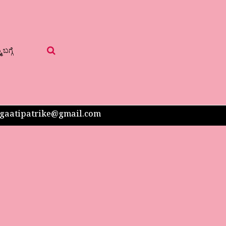
 ಬಗ್ಗೆ
 sangaatipatrike@gmail.com