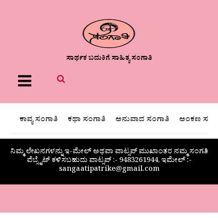
ಸಾರ್ಥಕ ಬದುಕಿಗೆ ಸಾಹಿತ್ಯ ಸಂಗಾತಿ
Menu
ಕಾವ್ಯ ಸಂಗಾತಿ
ಕಥಾ ಸಂಗಾತಿ
ಅನುವಾದ ಸಂಗಾತಿ
ಅಂಕಣ ಸಂಗಾ
ನಿಮ್ಮ ಲೇಖನಗಳನ್ನು ಇ-ಮೇಲ್ ಅಥವಾ ವಾಟ್ಸಪ್ ಮುಖಾಂತರ ನಮ್ಮ ಸಂಗತಿ
ವೆಬ್ಸೈಟ್ ಕಳಿಸಬಹುದು ವಾಟ್ಸಪ್‌ :- 9483261944, ಇಮೇಲ್ :-
sangaatipatrike@gmail.com