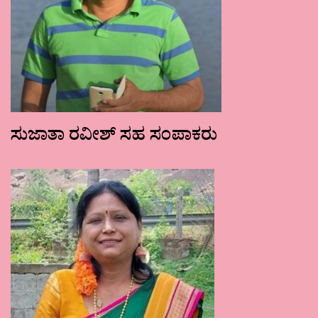
ಸುಜಾತಾ ರವೀಶ್ ಸಹ ಸಂಪಾಕರು