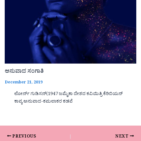
ಅನುವಾದ ಸಂಗಾತಿ
December 21, 2019
ಲೋರ್ನ್ ಗುಡಿಸನ್(1947 ಜಮೈಕಾ ದೇಶದ ಕವಿಯಿತ್ರಿ ಕೆರಿಬಿಯನ್
ಕಾವ್ಯ ಅನುವಾದ-ಕಮಲಾಕರ ಕಡವೆ
PREVIOUS
NEXT