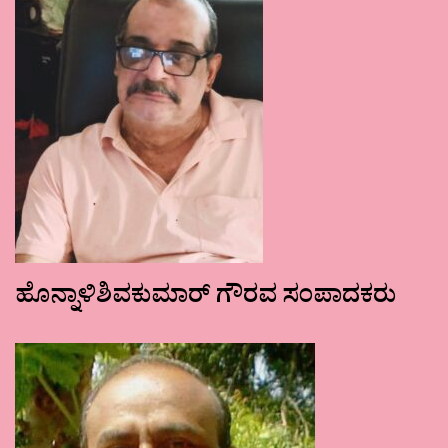
ಹೊನ್ನಾಳಿಶಿವಕುಮಾರ್ ಗೌರವ ಸಂಪಾದಕರು