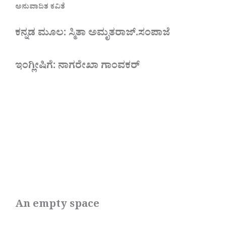
ಅನುವಾದಿತ ಕವಿತೆ
ಕನ್ನಡ ಮೂಲ: ಸ್ಮಿತಾ ಅಮೃತರಾಜ್.ಸಂಪಾಜೆ
ಇಂಗ್ಲೀಷಿಗೆ: ನಾಗರೇಖಾ ಗಾಂವಕರ್
An empty space