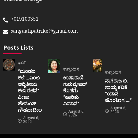
ಲೇಖಕರದೆ ಆಗಿರುತ್ತದೆ
7019100351
sangaatipatrike@gmail.com
Posts Lists
ಇತರೆ
ಕಾವ್ಯಯಾನ
“ಮಂಡಲ
ಕಾವ್ಯಯಾನ
ಕಲೆ….ಎಂಬ
ಉಷಾರಾಣಿ
ನಾಗರಾಜ ಬಿ.
ಅದ್ವಿತೀಯ
ಗುರುಪ್ರಸಾದ್
ನಾಯ್ಕ ಕವಿತೆ
ಕಲಾ ರಚನೆ”‌
ಕೊಡಗು
“ಯಾನ
ವೀಣಾ
“ಹಾರಿತು
ಹೊರಟಾಗ…..”
ಹೇಮಂತ್‌
ವಿಮಾನ”
August 6,
ಗೌಡಪಾಟೀಲ
August 6,
2026
2026
August 6,
2026