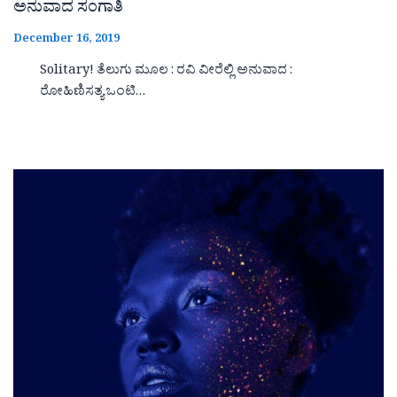
ಅನುವಾದ ಸಂಗಾತಿ
December 16, 2019
Solitary! ತೆಲುಗು ಮೂಲ : ರವಿ ವೀರೆಲ್ಲಿ ಅನುವಾದ :
ರೋಹಿಣಿಸತ್ಯ ಒಂಟಿ…