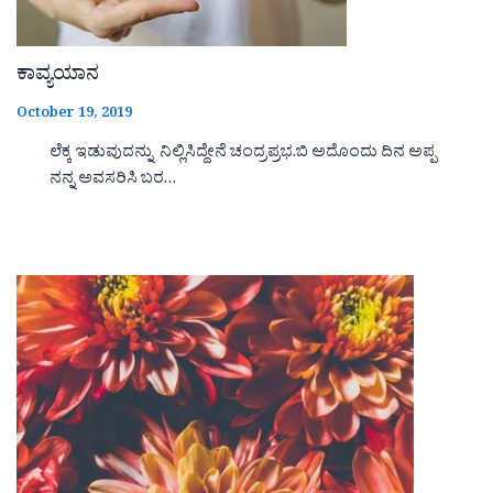
ಕಾವ್ಯಯಾನ
October 19, 2019
ಲೆಕ್ಕ ಇಡುವುದನ್ನು ನಿಲ್ಲಿಸಿದ್ದೇನೆ ಚಂದ್ರಪ್ರಭ.ಬಿ ಅದೊಂದು ದಿನ ಅಪ್ಪ
ನನ್ನ ಅವಸರಿಸಿ ಬರ…