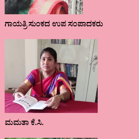
ಗಾಯತ್ರಿ ಸುಂಕದ ಉಪ ಸಂಪಾದಕರು
ಮಮತಾ ಕೆ.ಸಿ.