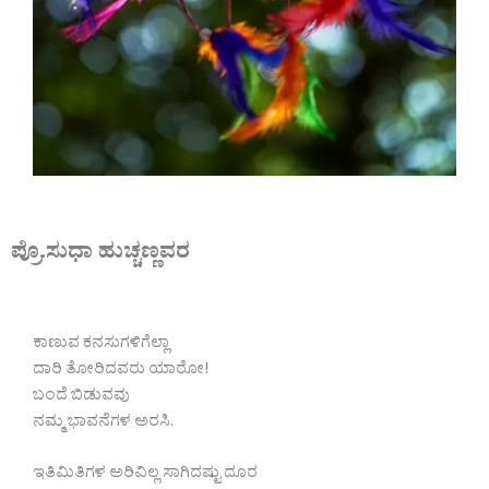
ಪ್ರೊ.ಸುಧಾ ಹುಚ್ಚಣ್ಣವರ
ಕಾಣುವ ಕನಸುಗಳಿಗೆಲ್ಲಾ
ದಾರಿ ತೋರಿದವರು ಯಾರೋ!
ಬಂದೆ ಬಿಡುವವು
ನಮ್ಮ ಭಾವನೆಗಳ ಅರಸಿ.
ಇತಿಮಿತಿಗಳ ಅರಿವಿಲ್ಲ ಸಾಗಿದಷ್ಟು ದೂರ