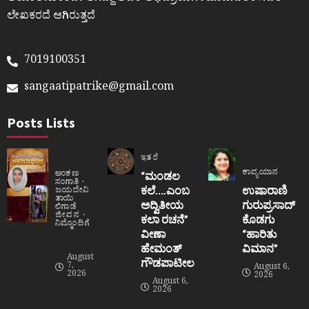
ಲೇಖಕರದೆ ಆಗಿರುತ್ತದೆ
7019100351
sangaatipatrike@gmail.com
Posts Lists
ಇತರೆ
ಕಾವ್ಯಯಾನ
ಅಂಕಣ
“ಮಂಡಲ
ಸಂಗಾತಿ
ಕಲೆ….ಎಂಬ
ಉಷಾರಾಣಿ
ಜಯದೇವಿ
ತಾಯಿ
ಅದ್ವಿತೀಯ
ಗುರುಪ್ರಸಾದ್
ಲಿಗಾಡೆ
ಜೀವನ
ಕಲಾ ರಚನೆ”‌
ಕೊಡಗು
ನಿಮ್ಮೊಂದಿಗೆ
ವೀಣಾ
“ಹಾರಿತು
ಹೇಮಂತ್‌
ವಿಮಾನ”
August
ಗೌಡಪಾಟೀಲ
7,
August 6,
2026
2026
August 6,
2026