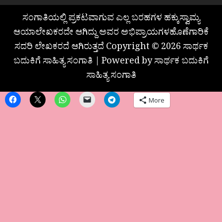
ಸಂಗಾತಿಯಲ್ಲಿ ಪ್ರಕಟವಾಗುವ ಎಲ್ಲ ಬರಹಗಳ ಹಕ್ಕುಸ್ವಾಮ್ಯ
ಆಯಾಲೇಖಕರದೇ ಆಗಿದ್ದು ಅವರ ಅಭಿಪ್ರಾಯಗಳಹೊಣೆಗಾರಿಕೆ
ಸದರಿ ಲೇಖಕರದೆ ಆಗಿರುತ್ತದೆ Copyright © 2026 ಸಾರ್ಥಕ
ಬದುಕಿಗೆ ಸಾಹಿತ್ಯ ಸಂಗಾತಿ | Powered by ಸಾರ್ಥಕ ಬದುಕಿಗೆ
ಸಾಹಿತ್ಯ ಸಂಗಾತಿ
More