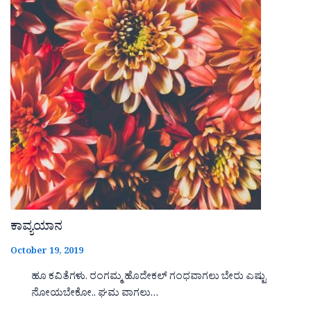
ಕಾವ್ಯಯಾನ
October 19, 2019
ಹೂ ಕವಿತೆಗಳು. ರಂಗಮ್ಮ ಹೊದೇಕಲ್ ಗಂಧವಾಗಲು ಬೇರು ಎಷ್ಟು
ನೋಯಬೇಕೋ.. ಘಮ ವಾಗಲು…