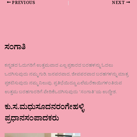
PREVIOUS
NEXT
ಸಂಗಾತಿ
ಕನ್ನಡದ ಓದುಗರಿಗೆ ಉತ್ತಮವಾದ ಎಲ್ಲ ಪ್ರಕಾರದ ಬರಹಳನ್ನು ಓದಲು
ಒದಗಿಸುವುದು ನಮ್ಮ ಗುರಿ. ಜನಪರವಾದ, ಜೀವಪರವಾದ ಬರಹಗಳನ್ನು ಮಾತ್ರ
ಪ್ರಕಟಿಸುವುದು ನಮ್ಮ ನಿಲುವು. ಪ್ರತಿಭೆಯಿದ್ದೂ ಎಲೆಮರೆಕಾಯಿಗಳಂತಿರುವ
ಉತ್ತಮ ಬರಹಗಾರರಿಗೆ ವೇದಿಕೆಒದಗಿಸುವುದು ʼಸಂಗಾತಿʼಯ ಉದ್ದೇಶ.
ಕು.ಸ.ಮಧುಸೂದನರಂಗೇಹಳ್ಳಿ
ಪ್ರಧಾನಸಂಪಾದಕರು