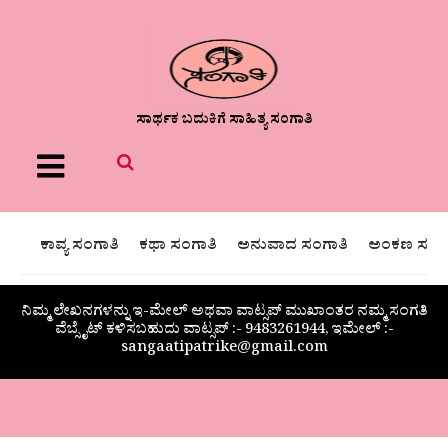
ಸಾರ್ಥಕ ಬದುಕಿಗೆ ಸಾಹಿತ್ಯ ಸಂಗಾತಿ
Menu
ಕಾವ್ಯ ಸಂಗಾತಿ
ಕಥಾ ಸಂಗಾತಿ
ಅನುವಾದ ಸಂಗಾತಿ
ಅಂಕಣ ಸಂಗಾ
ನಿಮ್ಮ ಲೇಖನಗಳನ್ನು ಇ-ಮೇಲ್ ಅಥವಾ ವಾಟ್ಸಪ್ ಮುಖಾಂತರ ನಮ್ಮ ಸಂಗತಿ
ವೆಬ್ಸೈಟ್ ಕಳಿಸಬಹುದು ವಾಟ್ಸಪ್‌ :- 9483261944, ಇಮೇಲ್ :-
sangaatipatrike@gmail.com