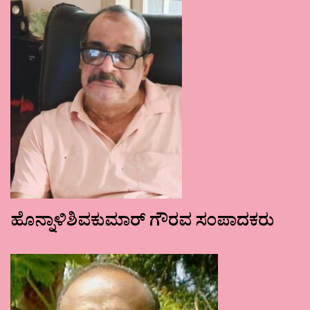
ಹೊನ್ನಾಳಿಶಿವಕುಮಾರ್ ಗೌರವ ಸಂಪಾದಕರು