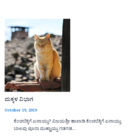
ಮಕ್ಕಳ ವಿಭಾಗ
October 19, 2019
ಕೆಂಚಬೆಕ್ಕಿಗೆ ಏನಾಯ್ತು? ವಿಜಯಶ್ರೀ ಹಾಲಾಡಿ ಕೆಂಚಬೆಕ್ಕಿಗೆ ಏನಾಯ್ತು
ಬಾಲವು ಪೂರಾ ಮಣ್ಣಾಯ್ತು ಗಡಗಡ…