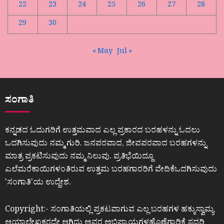
22
23
24
25
26
27
28
29
30
« May
Jul »
ಸಂಗಾತಿ
ಕನ್ನಡದ ಓದುಗರಿಗೆ ಉತ್ತಮವಾದ ಎಲ್ಲ ಪ್ರಕಾರದ ಬರಹಳನ್ನು ಓದಲು
ಒದಗಿಸುವುದು ನಮ್ಮ ಗುರಿ. ಜನಪರವಾದ, ಜೀವಪರವಾದ ಬರಹಗಳನ್ನು
ಮಾತ್ರ ಪ್ರಕಟಿಸುವುದು ನಮ್ಮ ನಿಲುವು. ಪ್ರತಿಭೆಯಿದ್ದೂ
ಎಲೆಮರೆಕಾಯಿಗಳಂತಿರುವ ಉತ್ತಮ ಬರಹಗಾರರಿಗೆ ವೇದಿಕೆಒದಗಿಸುವುದು
ʼಸಂಗಾತಿʼಯ ಉದ್ದೇಶ.
Copyright:- ಸಂಗಾತಿಯಲ್ಲಿ ಪ್ರಕಟವಾಗುವ ಎಲ್ಲ ಬರಹಗಳ ಹಕ್ಕುಸ್ವಾಮ್ಯ
ಆಯಾಲೇಖಕರದೇ ಆಗಿದ್ದು ಅವರ ಅಭಿಪ್ರಾಯಗಳಹೊಣೆಗಾರಿಕೆ ಸದರಿ