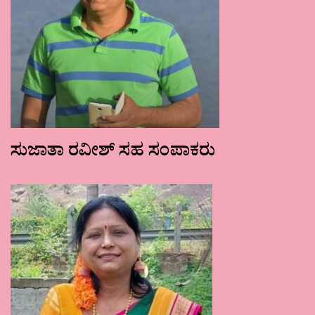
ಸುಜಾತಾ ರವೀಶ್ ಸಹ ಸಂಪಾಕರು