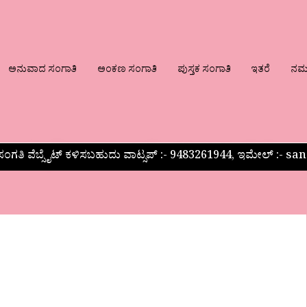
ಅನುವಾದ ಸಂಗಾತಿ
ಅಂಕಣ ಸಂಗಾತಿ
ಪುಸ್ತಕ ಸಂಗಾತಿ
ಇತರೆ
ನಮ್ಮ
ಂಗತಿ ವೆಬ್ಸೈಟ್ ಕಳಿಸಬಹುದು ವಾಟ್ಸಪ್‌ :- 9483261944, ಇಮೇಲ್ :-