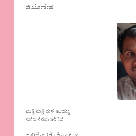
ಜಿ.ಲೋಕೇಶ
ಮತ್ತೆ ಮತ್ತೆ ಮಳೆ ಹುಯ್ದು
ನೆನೆದ ನೆನಪು ತರಿಸಿದೆ
ಹಾರಿಹೋದ ಕೊಡೆಯು ಕೂಡ