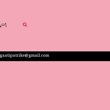
 ಬಗ್ಗೆ
 sangaatipatrike@gmail.com