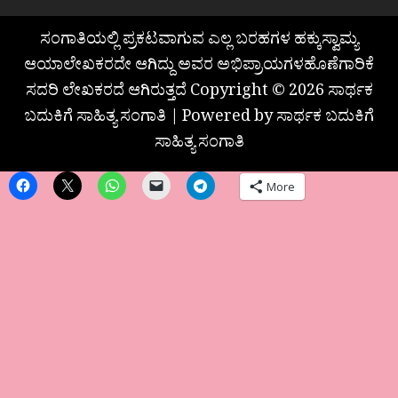
ಸಂಗಾತಿಯಲ್ಲಿ ಪ್ರಕಟವಾಗುವ ಎಲ್ಲ ಬರಹಗಳ ಹಕ್ಕುಸ್ವಾಮ್ಯ
ಆಯಾಲೇಖಕರದೇ ಆಗಿದ್ದು ಅವರ ಅಭಿಪ್ರಾಯಗಳಹೊಣೆಗಾರಿಕೆ
ಸದರಿ ಲೇಖಕರದೆ ಆಗಿರುತ್ತದೆ Copyright © 2026 ಸಾರ್ಥಕ
ಬದುಕಿಗೆ ಸಾಹಿತ್ಯ ಸಂಗಾತಿ | Powered by ಸಾರ್ಥಕ ಬದುಕಿಗೆ
ಸಾಹಿತ್ಯ ಸಂಗಾತಿ
More