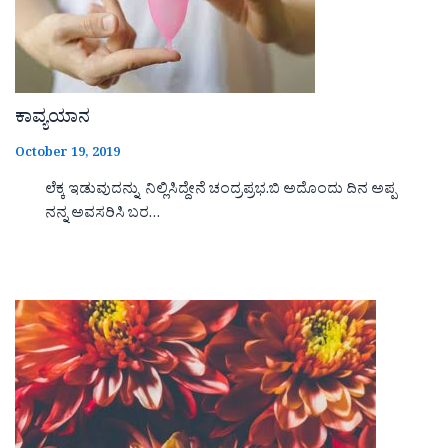
ಕಾವ್ಯಯಾನ
October 19, 2019
ಲೆಕ್ಕ ಇಡುವುದನ್ನು ನಿಲ್ಲಿಸಿದ್ದೇನೆ ಚಂದ್ರಪ್ರಭ.ಬಿ ಅದೊಂದು ದಿನ ಅಪ್ಪ
ನನ್ನ ಅವಸರಿಸಿ ಬರ…