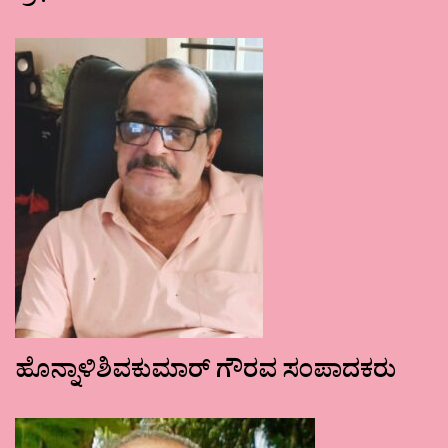
ಹೊನ್ನಾಳಿಶಿವಕುಮಾರ್ ಗೌರವ ಸಂಪಾದಕರು