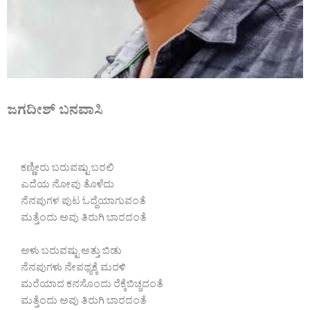
ಜಗದೀಶ್ ಬನವಾಸಿ
ಕಣ್ಣೀರು ಬರುವಷ್ಟು ಬರಲಿ
ಎದೆಯ ನೋವು ತೊಳೆದು
ನೆನಪುಗಳ ಪುಟ ಓದ್ದೆಯಾಗುವಂತೆ
ಮತ್ತೆಂದು ಅವು ತಿರುಗಿ ಬಾರದಂತೆ
ಅಳು ಬರುವಷ್ಟು ಅತ್ತು ಬಿಡು
ನೆನಪುಗಳು ನೇಪಥ್ಯಕ್ಕೆ ಮರಳಿ
ಮರೆಯಾದ ಕನಸೊಂದು ರೆಕ್ಕೆಬಿಚ್ಚದಂತೆ
ಮತ್ತೆಂದು ಅವು ತಿರುಗಿ ಬಾರದಂತೆ