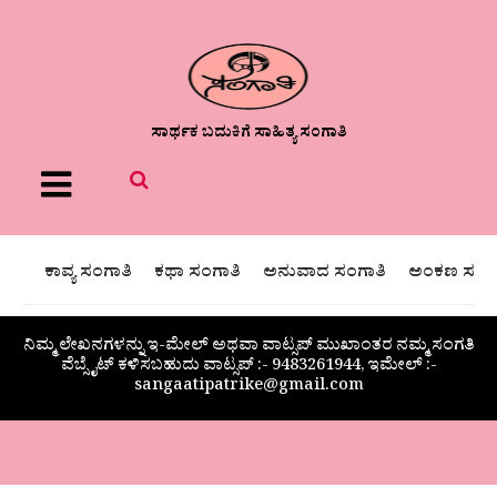
ಸಾರ್ಥಕ ಬದುಕಿಗೆ ಸಾಹಿತ್ಯ ಸಂಗಾತಿ
Menu
ಕಾವ್ಯ ಸಂಗಾತಿ
ಕಥಾ ಸಂಗಾತಿ
ಅನುವಾದ ಸಂಗಾತಿ
ಅಂಕಣ ಸಂಗಾ
ನಿಮ್ಮ ಲೇಖನಗಳನ್ನು ಇ-ಮೇಲ್ ಅಥವಾ ವಾಟ್ಸಪ್ ಮುಖಾಂತರ ನಮ್ಮ ಸಂಗತಿ
ವೆಬ್ಸೈಟ್ ಕಳಿಸಬಹುದು ವಾಟ್ಸಪ್‌ :- 9483261944, ಇಮೇಲ್ :-
sangaatipatrike@gmail.com