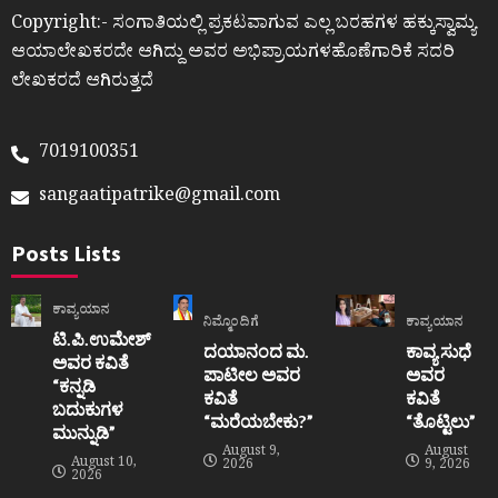
Copyright:- ಸಂಗಾತಿಯಲ್ಲಿ ಪ್ರಕಟವಾಗುವ ಎಲ್ಲ ಬರಹಗಳ ಹಕ್ಕುಸ್ವಾಮ್ಯ
ಆಯಾಲೇಖಕರದೇ ಆಗಿದ್ದು ಅವರ ಅಭಿಪ್ರಾಯಗಳಹೊಣೆಗಾರಿಕೆ ಸದರಿ
ಲೇಖಕರದೆ ಆಗಿರುತ್ತದೆ
7019100351
sangaatipatrike@gmail.com
Posts Lists
ಕಾವ್ಯಯಾನ
ನಿಮ್ಮೊಂದಿಗೆ
ಕಾವ್ಯಯಾನ
ಟಿ.ಪಿ.ಉಮೇಶ್
ದಯಾನಂದ ಮ.
ಕಾವ್ಯ ಸುಧೆ
ಅವರ ಕವಿತೆ
ಪಾಟೀಲ ಅವರ
ಅವರ
“ಕನ್ನಡಿ
ಕವಿತೆ
ಕವಿತೆ
ಬದುಕುಗಳ
“ಮರೆಯಬೇಕು?”
“ತೊಟ್ಟಿಲು”
ಮುನ್ನುಡಿ”
August 9,
August
August 10,
2026
9, 2026
2026