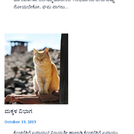
ಹೂ ಕವಿತೆಗಳು. ರಂಗಮ್ಮ ಹೊದೇಕಲ್ ಗಂಧವಾಗಲು ಬೇರು ಎಷ್ಟು
ನೋಯಬೇಕೋ.. ಘಮ ವಾಗಲು…
ಮಕ್ಕಳ ವಿಭಾಗ
October 19, 2019
ಕೆಂಚಬೆಕ್ಕಿಗೆ ಏನಾಯ್ತು? ವಿಜಯಶ್ರೀ ಹಾಲಾಡಿ ಕೆಂಚಬೆಕ್ಕಿಗೆ ಏನಾಯ್ತು