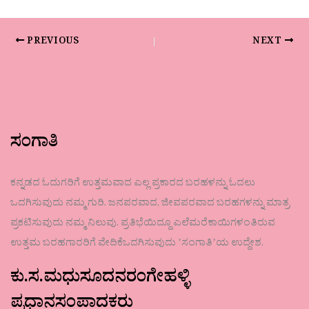
PREVIOUS
NEXT
ಸಂಗಾತಿ
ಕನ್ನಡದ ಓದುಗರಿಗೆ ಉತ್ತಮವಾದ ಎಲ್ಲ ಪ್ರಕಾರದ ಬರಹಳನ್ನು ಓದಲು
ಒದಗಿಸುವುದು ನಮ್ಮ ಗುರಿ. ಜನಪರವಾದ, ಜೀವಪರವಾದ ಬರಹಗಳನ್ನು ಮಾತ್ರ
ಪ್ರಕಟಿಸುವುದು ನಮ್ಮ ನಿಲುವು. ಪ್ರತಿಭೆಯಿದ್ದೂ ಎಲೆಮರೆಕಾಯಿಗಳಂತಿರುವ
ಉತ್ತಮ ಬರಹಗಾರರಿಗೆ ವೇದಿಕೆಒದಗಿಸುವುದು ʼಸಂಗಾತಿʼಯ ಉದ್ದೇಶ.
ಕು.ಸ.ಮಧುಸೂದನರಂಗೇಹಳ್ಳಿ
ಪ್ರಧಾನಸಂಪಾದಕರು