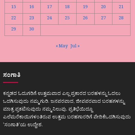
15
16
17
18
19
20
21
22
23
24
25
26
27
28
29
30
« May
Jul »
ಸಂಗಾತಿ
ಕನ್ನಡದ ಓದುಗರಿಗೆ ಉತ್ತಮವಾದ ಎಲ್ಲ ಪ್ರಕಾರದ ಬರಹಳನ್ನು ಓದಲು
ಒದಗಿಸುವುದು ನಮ್ಮ ಗುರಿ. ಜನಪರವಾದ, ಜೀವಪರವಾದ ಬರಹಗಳನ್ನು
ಮಾತ್ರ ಪ್ರಕಟಿಸುವುದು ನಮ್ಮ ನಿಲುವು. ಪ್ರತಿಭೆಯಿದ್ದೂ
ಎಲೆಮರೆಕಾಯಿಗಳಂತಿರುವ ಉತ್ತಮ ಬರಹಗಾರರಿಗೆ ವೇದಿಕೆಒದಗಿಸುವುದು
ʼಸಂಗಾತಿʼಯ ಉದ್ದೇಶ.