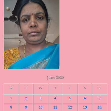
June 2020
M
T
W
T
F
S
S
1
2
3
4
5
6
7
8
9
10
11
12
13
14