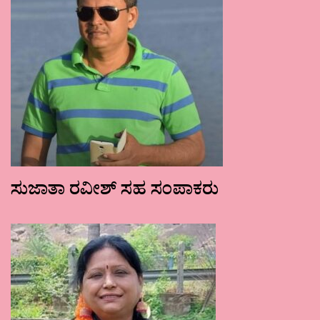
ಸುಜಾತಾ ರವೀಶ್ ಸಹ ಸಂಪಾಕರು