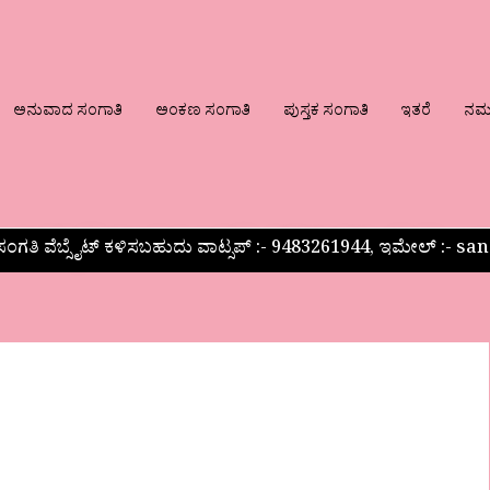
ಅನುವಾದ ಸಂಗಾತಿ
ಅಂಕಣ ಸಂಗಾತಿ
ಪುಸ್ತಕ ಸಂಗಾತಿ
ಇತರೆ
ನಮ್ಮ
ಂಗತಿ ವೆಬ್ಸೈಟ್ ಕಳಿಸಬಹುದು ವಾಟ್ಸಪ್‌ :- 9483261944, ಇಮೇಲ್ :-