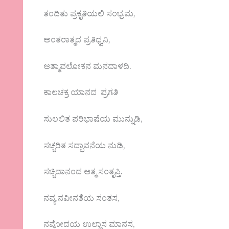
ತಂದಿತು ಪ್ರಕೃತಿಯಲಿ ಸಂಭ್ರಮ,
ಅಂತರಾತ್ಮದ ಪ್ರತಿಧ್ವನಿ,
ಆತ್ಮಾವಲೋಕನ ಮನದಾಳದಿ.
ಕಾಲಚಕ್ರ ಯಾನದ ಪ್ರಗತಿ
ಸುಲಲಿತ ಪರಿಭಾಷೆಯ ಮುನ್ನುಡಿ,
ಸಚ್ಚರಿತ ಸದ್ಭಾವನೆಯ ನುಡಿ,
ಸಚ್ಚಿದಾನಂದ ಆತ್ಮ ಸಂತೃಪ್ತಿ.
ನವ್ಯ ನವೀನತೆಯ ಸಂತಸ,
ನವೋದಯ ಉಲ್ಲಾಸ ಮಾನಸ,