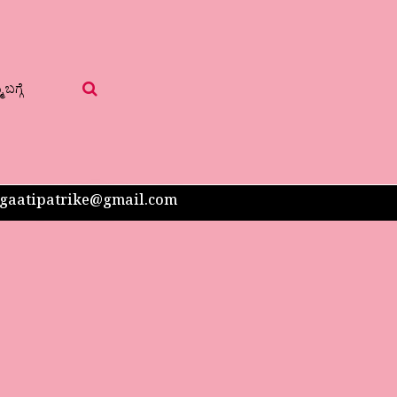
 ಬಗ್ಗೆ
 sangaatipatrike@gmail.com