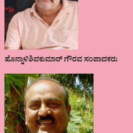
ಹೊನ್ನಾಳಿಶಿವಕುಮಾರ್ ಗೌರವ ಸಂಪಾದಕರು