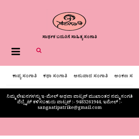
ಸಾರ್ಥಕ ಬದುಕಿಗೆ ಸಾಹಿತ್ಯ ಸಂಗಾತಿ
Menu
ಕಾವ್ಯ ಸಂಗಾತಿ
ಕಥಾ ಸಂಗಾತಿ
ಅನುವಾದ ಸಂಗಾತಿ
ಅಂಕಣ ಸಂಗಾ
ನಿಮ್ಮ ಲೇಖನಗಳನ್ನು ಇ-ಮೇಲ್ ಅಥವಾ ವಾಟ್ಸಪ್ ಮುಖಾಂತರ ನಮ್ಮ ಸಂಗತಿ
ವೆಬ್ಸೈಟ್ ಕಳಿಸಬಹುದು ವಾಟ್ಸಪ್‌ :- 9483261944, ಇಮೇಲ್ :-
sangaatipatrike@gmail.com