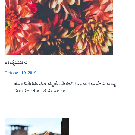
ಕಾವ್ಯಯಾನ
October 19, 2019
ಹೂ ಕವಿತೆಗಳು. ರಂಗಮ್ಮ ಹೊದೇಕಲ್ ಗಂಧವಾಗಲು ಬೇರು ಎಷ್ಟು
ನೋಯಬೇಕೋ.. ಘಮ ವಾಗಲು…