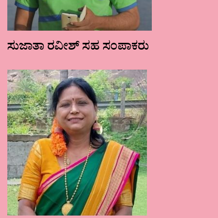
ಸುಜಾತಾ ರವೀಶ್ ಸಹ ಸಂಪಾಕರು