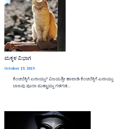
ಮಕ್ಕಳ ವಿಭಾಗ
October 19, 2019
ಕೆಂಚಬೆಕ್ಕಿಗೆ ಏನಾಯ್ತು? ವಿಜಯಶ್ರೀ ಹಾಲಾಡಿ ಕೆಂಚಬೆಕ್ಕಿಗೆ ಏನಾಯ್ತು
ಬಾಲವು ಪೂರಾ ಮಣ್ಣಾಯ್ತು ಗಡಗಡ…