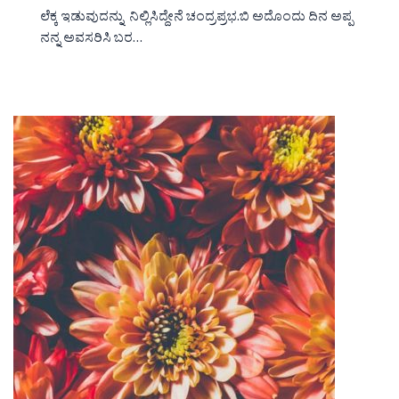
ಲೆಕ್ಕ ಇಡುವುದನ್ನು ನಿಲ್ಲಿಸಿದ್ದೇನೆ ಚಂದ್ರಪ್ರಭ.ಬಿ ಅದೊಂದು ದಿನ ಅಪ್ಪ
ನನ್ನ ಅವಸರಿಸಿ ಬರ…