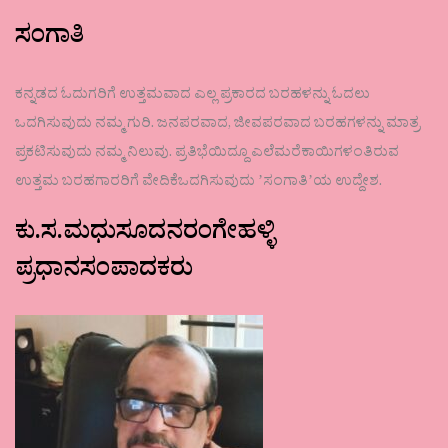
ಸಂಗಾತಿ
ಕನ್ನಡದ ಓದುಗರಿಗೆ ಉತ್ತಮವಾದ ಎಲ್ಲ ಪ್ರಕಾರದ ಬರಹಳನ್ನು ಓದಲು
ಒದಗಿಸುವುದು ನಮ್ಮ ಗುರಿ. ಜನಪರವಾದ, ಜೀವಪರವಾದ ಬರಹಗಳನ್ನು ಮಾತ್ರ
ಪ್ರಕಟಿಸುವುದು ನಮ್ಮ ನಿಲುವು. ಪ್ರತಿಭೆಯಿದ್ದೂ ಎಲೆಮರೆಕಾಯಿಗಳಂತಿರುವ
ಉತ್ತಮ ಬರಹಗಾರರಿಗೆ ವೇದಿಕೆಒದಗಿಸುವುದು ʼಸಂಗಾತಿʼಯ ಉದ್ದೇಶ.
ಕು.ಸ.ಮಧುಸೂದನರಂಗೇಹಳ್ಳಿ
ಪ್ರಧಾನಸಂಪಾದಕರು