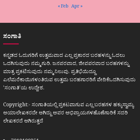
« Feb
Apr »
ಸಂಗಾತಿ
ಕನ್ನಡದ ಓದುಗರಿಗೆ ಉತ್ತಮವಾದ ಎಲ್ಲ ಪ್ರಕಾರದ ಬರಹಳನ್ನು ಓದಲು
ಒದಗಿಸುವುದು ನಮ್ಮ ಗುರಿ. ಜನಪರವಾದ, ಜೀವಪರವಾದ ಬರಹಗಳನ್ನು
ಮಾತ್ರ ಪ್ರಕಟಿಸುವುದು ನಮ್ಮ ನಿಲುವು. ಪ್ರತಿಭೆಯಿದ್ದೂ
ಎಲೆಮರೆಕಾಯಿಗಳಂತಿರುವ ಉತ್ತಮ ಬರಹಗಾರರಿಗೆ ವೇದಿಕೆಒದಗಿಸುವುದು
ʼಸಂಗಾತಿʼಯ ಉದ್ದೇಶ.
Copyright:- ಸಂಗಾತಿಯಲ್ಲಿ ಪ್ರಕಟವಾಗುವ ಎಲ್ಲ ಬರಹಗಳ ಹಕ್ಕುಸ್ವಾಮ್ಯ
ಆಯಾಲೇಖಕರದೇ ಆಗಿದ್ದು ಅವರ ಅಭಿಪ್ರಾಯಗಳಹೊಣೆಗಾರಿಕೆ ಸದರಿ
ಲೇಖಕರದೆ ಆಗಿರುತ್ತದೆ