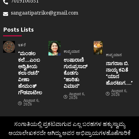
7019100351
sangaatipatrike@gmail.com
Posts Lists
ಇತರೆ
ಕಾವ್ಯಯಾನ
“ಮಂಡಲ
ಕಾವ್ಯಯಾನ
ಕಲೆ….ಎಂಬ
ಉಷಾರಾಣಿ
ನಾಗರಾಜ ಬಿ.
ಅದ್ವಿತೀಯ
ಗುರುಪ್ರಸಾದ್
ನಾಯ್ಕ ಕವಿತೆ
ಕಲಾ ರಚನೆ”‌
ಕೊಡಗು
“ಯಾನ
ವೀಣಾ
“ಹಾರಿತು
ಹೊರಟಾಗ…..”
ಹೇಮಂತ್‌
ವಿಮಾನ”
August 6,
ಗೌಡಪಾಟೀಲ
August 6,
2026
2026
August 6,
2026
ಸಂಗಾತಿಯಲ್ಲಿ ಪ್ರಕಟವಾಗುವ ಎಲ್ಲ ಬರಹಗಳ ಹಕ್ಕುಸ್ವಾಮ್ಯ
ಆಯಾಲೇಖಕರದೇ ಆಗಿದ್ದು ಅವರ ಅಭಿಪ್ರಾಯಗಳಹೊಣೆಗಾರಿಕೆ