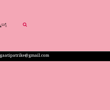
 ಬಗ್ಗೆ
 sangaatipatrike@gmail.com