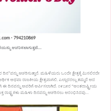
ರಣೆಯನ್ನು ಆಚರಿಸಲಾಗುತ್ತದೆ…
ಿನ”ವನ್ನು ಆಚರಿಸುತ್ತಾರೆ. ಮಹಿಳೆಯರು ಒಂದೇ ಕ್ಷೇತ್ರಕ್ಕೆ ಮಿಸಲಿರದೇ
ಆರ್ಥಿಕ ಅಥವಾ ರಾಜಕೀಯ ಕ್ಷೇತ್ರವಾಗಲಿ, ಎಲ್ಲಾದರಲ್ಲು ತಮ್ಮದೆ ಆದ
ಸಿ ಈ ದಿನವನ್ನು ಅವರಿಗೆ ಅರ್ಪಿಸಲಾಗಿದೆ. ೧೯೭೫ರ “ಅಂತರಾಷ್ಟ್ರೀಯ
 ರಾಷ್ಟ್ರಗಳು ಮಹಿಳಾ ದಿನವನ್ನು ಆಚರಿಸಲು ಆರಂಭಿಸಿದವು…