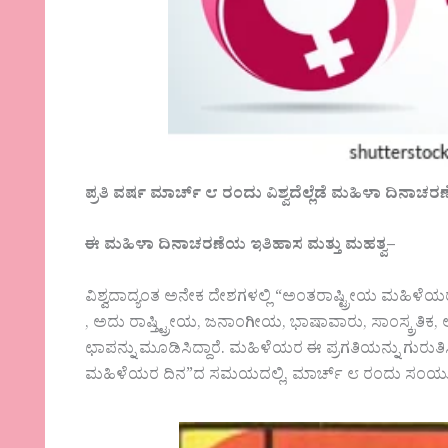
ಪ್ರತಿ ವರ್ಷ ಮಾರ್ಚ್ ೮ ರಂದು ವಿಶ್ವದೆಲ್ಲೆಡೆ ಮಹಿಳಾ ದಿನಾಚ
ಈ ಮಹಿಳಾ ದಿನಾಚರಣೆಯ ಇತಿಹಾಸ ಮತ್ತು ಮಹತ್ವ–
ವಿಶ್ವದಾದ್ಯಂತ ಅನೇಕ ದೇಶಗಳಲ್ಲಿ “ಅಂತರಾಷ್ಟ್ರೀಯ ಮಹಿಳೆಯರ ದ
, ಅದು ರಾಷ್ತ್ಟ್ರೀಯ, ಜನಾಂಗೀಯ, ಭಾಷಾವಾರು, ಸಾಂಸ್ಕ್ರತಿಕ, 
ಛಾಪನ್ನು ಮೂಡಿಸಿದ್ದಾರೆ. ಮಹಿಳೆಯರ ಈ ಪ್ರಗತಿಯನ್ನು ಗುರುತಿ
ಮಹಿಳೆಯರ ದಿನ”ದ ಸಮಯದಲ್ಲಿ, ಮಾರ್ಚ್ ೮ ರಂದು ಸಂಯುಕ್ತ