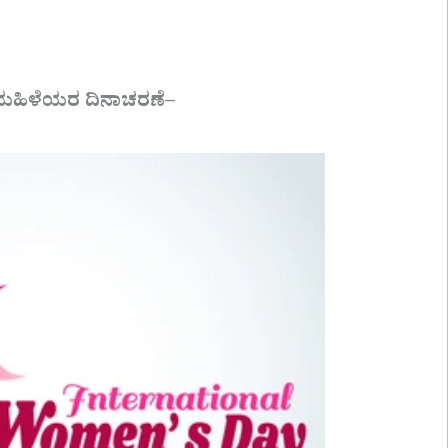
 ಮಹಿಳೆಯರ ದಿನಾಚರಣೆ–