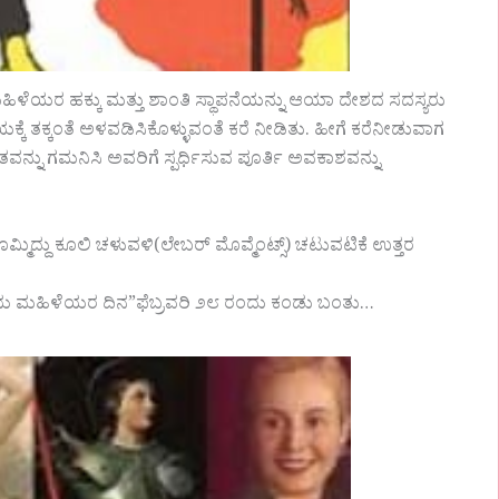
ಮಹಿಳೆಯರ ಹಕ್ಕು ಮತ್ತು ಶಾಂತಿ ಸ್ಥಾಪನೆಯನ್ನು ಆಯಾ ದೇಶದ ಸದಸ್ಯರು
್ಕೆ ತಕ್ಕಂತೆ ಅಳವಡಿಸಿಕೊಳ್ಳುವಂತೆ ಕರೆ ನೀಡಿತು. ಹೀಗೆ ಕರೆನೀಡುವಾಗ
ನ್ನು ಗಮನಿಸಿ ಅವರಿಗೆ ಸ್ಪರ್ಧಿಸುವ ಪೂರ್ತಿ ಅವಕಾಶವನ್ನು
ದ್ದು ಕೂಲಿ ಚಳುವಳಿ(ಲೇಬರ್ ಮೊವ್ಮೆಂಟ್ಸ್) ಚಟುವಟಿಕೆ ಉತ್ತರ
್ರೀಯ ಮಹಿಳೆಯರ ದಿನ”ಫೆಬ್ರವರಿ ೨೮ ರಂದು ಕಂಡು ಬಂತು…