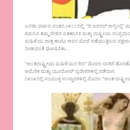
ಎರಡು ವರ್ಷದ ನಂತರ,೧೯೭೭ರಲ್ಲಿ, “ದಿ ಜನರಲ್ ಅಸ್ಸೆಂಬ್ಲಿ” 
ಗಮನಿಸಿ ತಮ್ಮ ದೇಶದ ಐತಿಹಾಸಿಕ ಮತ್ತು ರಾಷ್ಟ್ರೀಯ ಸಂಪ್ರದಾಯಕ
ಮಹಿಳೆಯ ಪಾತ್ರ ಹಾಗೂ ಅವರ ಮೇಲೆ ನಡೆಯುತ್ತಿರುವ ಪಕ್ಷಪಾತವ
ನೀಡುವಂತೆ ಘೋಷಿಸಿತು…
“ಅಂತರಾಷ್ಟ್ರೀಯ ಮಹಿಳೆಯರ ದಿನ” ಮೊದಲ ಬಾರಿಗೆ ಹೊರಹೊಮ್ಮಿ
ಅಮೆರಿಕ ಮತ್ತು ಯೂರೋಪ್ ಪ್ರದೇಶಗಳಲ್ಲಿ ನಡೆದಾಗ.
೧೯೦೯ರಲ್ಲಿ ಸಂಯುಕ್ತ ಸಂಸ್ಥಾನಗಳಲ್ಲಿ ಮೊದಲ “ಅಂತ ರಾಷ್ಟ