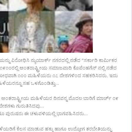
ನ್ನು ವಿರೋಧಿಸಿ ನ್ಯುಯಾರ್ಕ್ ನಗರದಲ್ಲಿ ನಡೆದ “ಸರ್ಕಾರಿ ಕಾರ್ಮಿಕರ
 ೧೯೧೦ರಲ್ಲಿ ಅಂತರಾಷ್ಟ್ರೀಯ ಸಮಾಜವಾದಿ ಕೊಪೆಂಹಗೆನ್ ನಲ್ಲಿ ನಡೆದ
 ಅವಿರೋಧವಾಗಿ ೧೦೦ ಮಹಿಳೆಯರು ೧೭ ದೇಶಗಳಿಂದ ಸಹಕರಿಸಿದರು, ಇದು
ಹಿಳೆಯರನ್ನೂ ಸಹ ಒಳಗೊಂಡಿತ್ತು…
ಿ, ಅಂತರಾಷ್ಟ್ರೀಯ ಮಹಿಳೆಯರ ದಿನವನ್ನ ಮೊದಲ ಬಾರಿಗೆ ಮಾರ್ಚ್ ೧೯
ಂಡ್ ದೇಶಗಳು ಗುರುತಿಸಿದವು…
ಗೂ ಪುರುಷರು ಈ ಚಳುವಳಿಯಲ್ಲಿ ಭಾಗವಹಿಸಿದರು…
ಿಳೆಯರಿಗೆ ಕೆಲಸ ಮಾಡುವ ಹಕ್ಕು ಹಾಗೂ ಉದ್ಯೋಗ ತರಬೇತಿಯನ್ನು