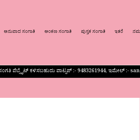
ಅನುವಾದ ಸಂಗಾತಿ
ಅಂಕಣ ಸಂಗಾತಿ
ಪುಸ್ತಕ ಸಂಗಾತಿ
ಇತರೆ
ನಮ್ಮ
ಂಗತಿ ವೆಬ್ಸೈಟ್ ಕಳಿಸಬಹುದು ವಾಟ್ಸಪ್‌ :- 9483261944, ಇಮೇಲ್ :-