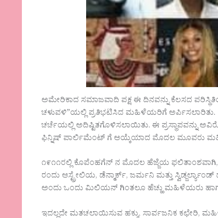
ಅಮೇರಿಕಾದ ಸಮಾಜವಾದಿ ಪಕ್ಷ ಈ ದಿನವನ್ನು ಕೆಲಸದ ಪರಿಸ್ಥಿತಿಯ
ಚಳುವಳಿ”ಯಲ್ಲಿ ಪ್ರತಿಭಟಿಸಿದ ಮಹಿಳೆಯರಿಗೆ ಅರ್ಪಿಸಲಾರಿತು.
ಚರ್ಚೆಯಲ್ಲಿ ಅದಿಷ್ಟಿತಗೊಳಿಸಲಾಯಿತು. ಈ ಪ್ರಸ್ಥಾಪವನ್ನು
ಫಿನ್ನಿಷ್ ಪಾರ್ಲಿಮೆಂಟ್ ಗೆ ಆಯ್ಕೆಯಾದ ಮೊದಲ ಮೂವರು ಮ
೧೯೧೧ರಲ್ಲಿ ಕೊಪೆಂಹಗೆನ್ ನ ಮೊದಲ ಹೆಜ್ಜೆಯ ಫಲಿತಾಂಶವಾಗ
ರಂದು ಆಸ್ಟ್ರೇಲಿಯ, ಡೆನ್ಮಾರ್ಕ್, ಜರ್ಮನಿ ಮತ್ತು ಸ್ವಿಡ್ಜರ್ಲ್ಯಾ
ಅಂದು ಒಂದು ಮಿಲಿಯನ್ ಗಿಂತಲೂ ಹೆಚ್ಹು ಮಹಿಳೆಯರು ಹಾ
ಇದಲ್ಲದೇ ಮತಚಲಾಯಿಸುವ ಹಕ್ಕು, ಸಾರ್ವಜನಿಕ ಕಛೇರಿ, ಮಹ