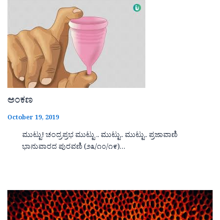
ಅಂಕಣ
October 19, 2019
ಮುಟ್ಟು! ಚಂದ್ರಪ್ರಭ ಮುಟ್ಟು .. ಮುಟ್ಟು.. ಮುಟ್ಟು.. ಪ್ರಜಾವಾಣಿ
ಭಾನುವಾರದ ಪುರವಣಿ (೨೩/೧೦/೧೯)…