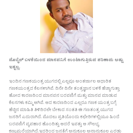
ಮೊಬೈಲ್ ಬಳಕೆಯಿಂದ ಮಾನವನಿಗೆ ಉಂಟಾಗುತ್ತಿರುವ ಪರಿಣಾಮ ಅಷ್ಟು
ಇಷ್ಟಲ್ಲ.
ಇಂದಿನ ಗಣಕಯಂತ್ರ ಯುಗದಲ್ಲಿ ಎಲ್ಲವೂ ಅಂತರ್ಜಾಲ ಆಧಾರಿತ
ಗಣಕಯಂತ್ರದ ಕೆಲಸಳಾಗಿವೆ. ದಿನೇ ದಿನೇ ತಂತ್ರಜ್ಞಾನ ಬಳಕೆ ಹೆಚ್ಚಾಗುತ್ತಾ
ಹೋದ ಕಾರಣದಿಂದ ಮಾನವನ ಬರವಣಿಗೆ ಮತ್ತು ಮಾನವ ಮಾಡುವ
ಕೆಲಸಗಳು ಕಮ್ಮಿ ಆಗಿವೆ. ಆದ ಕಾರಣದಿಂದ ಎಲ್ಲರೂ ಗಣಕ ಯಂತ್ರ ಬಗ್ಗೆ
ಹೆಚ್ಚಿನ ಮಾಹಿತಿ ತಿಳಿದಿರಲೇ ಬೇಕಾದ ಸಂತತಿ ಈ ಗಣತಂತ್ರ ಯುಗದ
ಜನರಿಗೆ ಎದುರಾಗಿದೆ. ಮೊದಲು ಪ್ರತಿಯೊಂದು ಕಛೇರಿಗಳಲ್ಲಿಯೂ ಹಿಂದೆ
ಬರವಣಿಗೆ ವ್ಯವಹಾರ ಹೊಂದಿತ್ತು ಆದರೆ ಇವತ್ತು ಆ ಸೌಲಭ್ಯ
ಕಣ್ಣುಮರೆಯಾಗಿದೆ.ಇದರಿಂದ ಜನತೆಗೆ ಅನುಕೂಲ ಅನಾನುಕೂಲ ಎರಡು