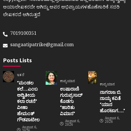
Copyright:- ಸಂಗಾತಿಯಲ್ಲಿ ಪ್ರಕಟವಾಗುವ ಎಲ್ಲ ಬರಹಗಳ ಹಕ್ಕುಸ್ವಾಮ್ಯ
ಆಯಾಲೇಖಕರದೇ ಆಗಿದ್ದು ಅವರ ಅಭಿಪ್ರಾಯಗಳಹೊಣೆಗಾರಿಕೆ ಸದರಿ
ಲೇಖಕರದೆ ಆಗಿರುತ್ತದೆ
7019100351
sangaatipatrike@gmail.com
Posts Lists
ಇತರೆ
ಕಾವ್ಯಯಾನ
“ಮಂಡಲ
ಕಾವ್ಯಯಾನ
ಕಲೆ….ಎಂಬ
ಉಷಾರಾಣಿ
ನಾಗರಾಜ ಬಿ.
ಅದ್ವಿತೀಯ
ಗುರುಪ್ರಸಾದ್
ನಾಯ್ಕ ಕವಿತೆ
ಕಲಾ ರಚನೆ”‌
ಕೊಡಗು
“ಯಾನ
ವೀಣಾ
“ಹಾರಿತು
ಹೊರಟಾಗ…..”
ಹೇಮಂತ್‌
ವಿಮಾನ”
August 6,
ಗೌಡಪಾಟೀಲ
August 6,
2026
2026
August 6,