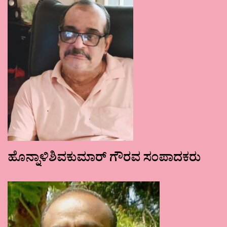
ಹೊನ್ನಾಳಿಶಿವಕುಮಾರ್ ಗೌರವ ಸಂಪಾದಕರು