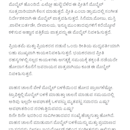
ಮೊಬೈಲ್ ಹೊಂದಿದೆ. ಎಲ್ಲೋ ಹುಟ್ಟಿ ಬೆಳೆದ ಈ ಪ್ರೀತಿಗೆ ಮೊಬೈಲ್
ಸೂತ್ರದಾರಿಯಾಗಿ ಕೆಲಸ ಮಾಡುತ್ತದೆ. ಪ್ರೀತಿ ಎಂಬಾ ಡ್ರಾಮದಲ್ಲಿ ಸಂಗೀತ
ನಿರ್ದೇಶಕರಾಗಿ ಈ ಮೊಬೈಲ್ ಪಾತ್ರವಹಿಸುತ್ತದೆ. ಸಿನೆಮಾ,ಮೋಜು, ಮಸ್ತಿ
,ಪಾಟಿ೯,ಬರ್ತಡೇ, ದೇವಾಲಯ, ಇನ್ನೂ ಮುಂತಾದವುಗಳಿಗೆ ಕರೆಯ್ಯೋಲೆ
ಕಳಿಸುವ ಆಹ್ವಾನ ಪತ್ರಿಕೆಯ ಪಾತ್ರವನ್ನು ಈ ಮೊಬೈಲ್ ನಿವ೯ಹಿಸುತ್ತದೆ.
ಪ್ರಿಯತಮೆ ಮತ್ತು ಪ್ರಿಯಕರನ ನಡುವೆ ಒಂದು ರೀತಿಯ ಮಧ್ಯವರ್ತಿಯಾಗಿ
ಬಹು ಮುಖ್ಯವಾಗಿ ಕಾಯ೯ನಿವ೯ಹಿಸುತ್ತದೆ. ಭಯಕರವಾದ ಪ್ರೀತಿ
ರಹಸ್ಯಗಳಲ್ಲಿ ಸಲ್ಲದ ಕಾಯ೯ಗಳು ಅಗತ್ಯಕ್ಕೆ ಸಮಯಕ್ಕೆ ತಕ್ಕಂತೆ ನಡೆಯದೇ
ಹೋದಾಗ ಕೊನೆಗೆ ಜವರಾಯನ ಪಾತ್ರವಾಗಿಯು ಕೂಡ ಈ ಮೊಬೈಲ್
ನಿವ೯ಹಿಸುತ್ತದೆ.
ವಾಹನ ಚಾಲನೆ ವೇಳೆ ಮೊಬೈಲ್ ಬಳಕೆಯಿಂದ ಹೋದ ಪ್ರಾಣಗಳೆಷ್ಟೋ.
ಟ್ರಾಫಿಕ್ನಲ್ಲಿ ಮೊಬೈಲ್ ಬಳಕೆ ಮಾಡುತ್ತಾ ಚಾಲನೆ ಮಾಡುವ ಸಮಯದಲ್ಲಿ
ಅರಿವು ಇಲ್ಲದೇ ಅಪಘಾತಕ್ಕೆ ಒಳಪಟ್ಟು ಮೃತಪಟ್ಟ ಸವಾರರು ಎಷ್ಟು?
ಅವಘಾತದಿಂದ ನರಳುತ್ತಿರುವವರು ಎಷ್ಟು?
ದಿನೇ ದಿನೇ ಇದರಿಂದ ಸಾವಿಗೀಡಾದವರ ಸಂಖ್ಯೆ ಹೆಚ್ಚಾಗುತ್ತಾ ಹೋಗಿದೆ.
ವಾಹನ ಚಾಲನೆ ಮಾಡುವಾಗ ಮೊಬೈಲ್ ಬಳಕೆಯನ್ನು ಮತ್ತು ಪ್ರಯಾಣದ