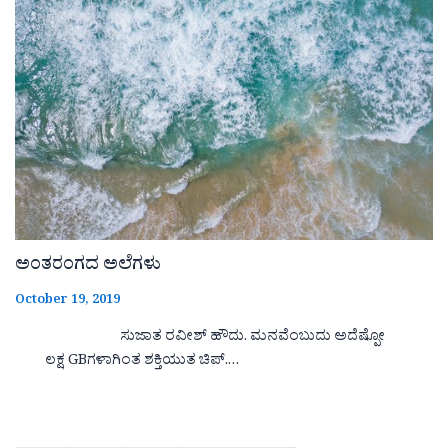
ಅಂತರಂಗದ ಅಲೆಗಳು
October 19, 2019
ಸುಜಾತ ರವೀಶ್ ಹೌದು. ಮನವೆಂಬುದು ಅದೆಷ್ಪೋ
ಲಕ್ಷ GBಗಳಾಗಿಂತ ಶಕ್ತಿಯುತ ಚಿಪ್.…