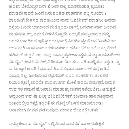
ಬ್ಯಾಸರವನ್ನು ನೀಗಲು ಇಯರ್ರ್ಪೋನ್ ಗಳಿಂದ ಸಂಗೀತವನ್ನು ಆಲಿಸುತ್ತಾ
ಅಥವಾ ಬೇರೊಬ್ಬರ ಬಳೀ ಪೋನ್ ನಲ್ಲಿ ಮಾತನಾಡುತ್ತ ಪ್ರಯಾಣ
ಮಾಡಬೇಕಾದರೆ ಹಿಂದೆ ಬರುವಂತಹ ವಾಹನಗಳ ಶಬ್ಧ ಸರಿಯಾಗಿ
ಚಾಲಕನಿಗೆ ಕೇಳಿಸದ ಕಾರಣದಿಂದ ನಾವು ಓವರ್ಟೇಕ್ ಮಾಡಲು ಅಥವಾ
ರಸ್ತೆಯ ಒಂದು ಭಾಗದಿಂದ ಮತ್ತೊಂದು ಭಾಗಕ್ಕೆ ಬದಲಾಗುವಾಗ ಹಿಂದಿನ
ವಾಹನಗಳ ಶಬ್ಬ ನಮಗೆ ಕೇಳಿಸಿಕೊಳ್ಳದೇ ಸರಕ್ಕನೆ ನಮ್ಮ ವಾಹನವನ್ನು
ಒಂದು ಭಾಗದಿಂದ ಇನ್ನೋಂದು ಭಾಗಕ್ಕೆ ತಿರುಗಿಸುತ್ತೇವೆ ಆಗ ಹಿಂದಿನಿಂದ
ರಭಸವಾಗಿ ಬಂದ ವಾಹನಗಳು ಚಾಲಕನ ಹತೋಟಿಗೆ ಬರದೆ ನಮ್ಮ ಮೇಲೆ
ಹರಿದು ಬಿಡುತ್ತವೆ ಆಗ ನಾವು ಸಾವನ್ನಪ್ಪಬೇಕಾಗುತ್ತದೆ. ಮತ್ತು ಪಾದಚಾರಿಗಳು
ಮೊಬೈಲ್ ಗೇಮ್,ಮೆಸೆಜ್,ವಿಡಿಯೋ ನೋಡುವ ಪರಿಯಲ್ಲಿಯೇ ರಸ್ತೆಗಳನ್ನು
ದಾಟುತ್ತಾರೆ ಅವರಿಗೆ ಮುಂದೆ ಹಿಂದೆ ಬರುವ ವಾಹನಗಳ ಬಗ್ಗೆ ಅರಿವೆ
ಇರುವುದಿಲ್ಲ. ಹಿಂದಿನಿಂದ ರಭಸವಾಗಿ ಬಂದ ವಾಹನಗಳು ಚಾಲಕನ
ನಿಯಂತ್ರಣಕ್ಕೆ ಬಾರದೇ ಪಾದಚಾರಿಗಳ ಮೇಲೆ ಹರಿದು ಬಿಡುತ್ತವೆ. ಬದುಕ
ಸಾವುಗಳ ನಡುವೆ ಹೋರಾಟ ಮಾಡುತ್ತಾ ಜೀವನ ಕಳೆಯಬೇಕು ಆಗುತ್ತದೆ
ಆದ್ದರಿಂದ ಇವು ಈ ಎಲ್ಲಾ ಚಟುವಟಿಕೆಗಳಿಗೆ ಕಡಿವಾಣ ಹಾಕಿ ಸೂಕ್ತವಾದ
ರೀತಿಯಲ್ಲಿ ಅಗತ್ಯಕ್ಕೆ ತಕ್ಕಂತೆ ಈ ಮೊಬೈಲ್ ಬಳಕೆ ಮಾಡಿಕೊಂಡು
ಆರಾಮಾಗಿ ಜೀವನ ನಡೆಸುವುದು ಮಾನವ ಜೀವನಕ್ಕೆ ಒಳಿತು.
ಇನ್ನೂ ಕೆಲವರು ಮೊಬೈಲ್ ನಲ್ಲಿ ಸಿಗುವ ನಾನ ಬಗೆಯ ಅನಪೇಕ್ಷಿತ