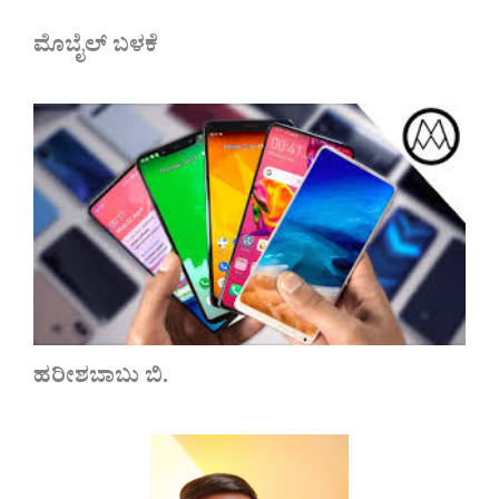
ಮೊಬೈಲ್ ಬಳಕೆ
ಹರೀಶಬಾಬು ಬಿ.