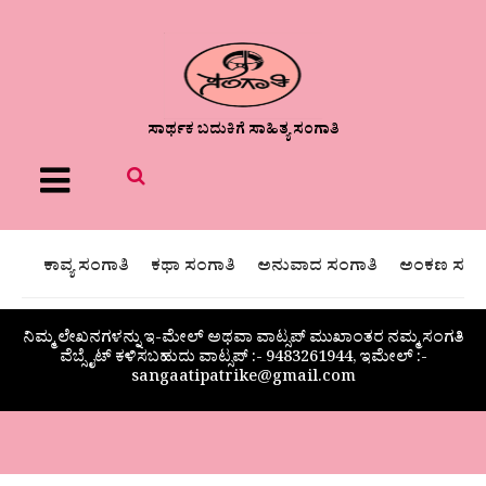
ಸಾರ್ಥಕ ಬದುಕಿಗೆ ಸಾಹಿತ್ಯ ಸಂಗಾತಿ
Menu
ಕಾವ್ಯ ಸಂಗಾತಿ
ಕಥಾ ಸಂಗಾತಿ
ಅನುವಾದ ಸಂಗಾತಿ
ಅಂಕಣ ಸಂಗಾ
ನಿಮ್ಮ ಲೇಖನಗಳನ್ನು ಇ-ಮೇಲ್ ಅಥವಾ ವಾಟ್ಸಪ್ ಮುಖಾಂತರ ನಮ್ಮ ಸಂಗತಿ
ವೆಬ್ಸೈಟ್ ಕಳಿಸಬಹುದು ವಾಟ್ಸಪ್‌ :- 9483261944, ಇಮೇಲ್ :-
sangaatipatrike@gmail.com