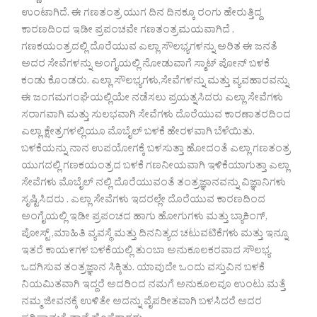
ಉಂಟಾಗಿದೆ. ಈ ಗಣತಂತ್ರ ಯುಗ ದಿನ ದಿನಕ್ಕೂ ರಂಗು ಹೇರುತ್ತಿದ್ದ
ಕಾರಣದಿಂದ ಇಡೀ ಪ್ರಪಂಚವೇ ಗಣತಂತ್ರಮಯವಾಗಿದೆ .
ಗಣಕಯಂತ್ರದಲ್ಲಿ ದೊರೆಯುವ ಎಲ್ಲಾ ಸೌಲಭ್ಯಗಳನ್ನು ಅರಿತ ಈ ಜನತೆ
ಅದರ ಸೇವೆಗಳನ್ನು ಅಂಗೈಯಲ್ಲಿ ನೋಡುವಾಗೆ ಸ್ಮಾಟ್ ಪೋನ್ ಬಳಕೆ
ಕಂಡು ಕೊಂಡರು. ಎಲ್ಲಾ ಸೌಲಭ್ಯಗಳು,ಸೇವೆಗಳನ್ನು ಮತ್ತು ವ್ಯವಹಾರವನ್ನು
ಈ ಜಂಗಮಗಂಘೆಯಲ್ಲಿಯೇ ನಡೆಸಲು ಪ್ರಯತ್ನಸಿದರು ಎಲ್ಲಾ ಸೇವೆಗಳು
ಸರಾಗವಾಗಿ ಮತ್ತು ಸುಲಭವಾಗಿ ಸೇವೆಗಳು ದೊರೆಯುವ ಕಾರಣಾತರದಿಂದ
ಎಲ್ಲಾ ಕ್ಷೇತ್ರಗಳಲ್ಲಿಯೂ ಮೊಬೈಲ್ ಬಳಕೆ ಹೇರಳವಾಗಿ ಬೆಳೆಯಿತು.
ಬಳಕೆಯನ್ನು ನಾನ ಉಪಯೋಗಕ್ಕೆ ಬಳಸುತ್ತಾ ಹೋದಂತೆ ಎಲ್ಲಾ ಗಣತಂತ್ರ
ಯುಗದಲ್ಲಿ ಗಣಕಯಂತ್ರದ ಬಳಕೆ ಗಣನೀಯವಾಗಿ ಇಳಿಕೆಯಾಗುತ್ತಾ ಎಲ್ಲಾ
ಸೇವೆಗಳು ಮೊಬೈಲ್ ನಲ್ಲಿ ದೊರೆಯುವಂತೆ ತಂತ್ರಜ್ಞಾನವನ್ನು ವಿಜ್ಞಾನಿಗಳು
ಸೃಷ್ಟಿಸಿದರು . ಎಲ್ಲಾ ಸೇವೆಗಳು ಇದರಲ್ಲೇ ದೊರೆಯುವ ಕಾರಣದಿಂದ
ಅಂಗೈಯಲ್ಲಿ ಇಡೀ ಪ್ರಪಂಚದ ಹಾಗು ಹೋಗುಗಳು ಮತ್ತು ಬ್ಯಾಕಿಂಗ್,
ಪೋಸ್ಟ್ ,ಮಾಹಿತಿ ವ್ಯವಸ್ಥೆ ಮತ್ತು ದಿನನಿತ್ಯದ ಚಟುವಟಿಕೆಗಳು ಮತ್ತು ಇನ್ನೂ
ಇತರೆ ಕಾಯ೯ಗಳ ಬಳಕೆಯಲ್ಲಿ ತುಂಬಾ ಅನುಕೂಲಕರವಾದ ಸೌಲಭ್ಯ
ಒದಗಿಸುವ ತಂತ್ರಜ್ಞಾನ ಸಿಕ್ಕಿತು. ಯಾವುದೇ ಒಂದು ವಸ್ತುವಿನ ಬಳಕೆ
ನಿಯಮಿತವಾಗಿ ಇದ್ದರೆ ಅದರಿಂದ ನಮಗೆ ಅನುಕೂಲವೂ ಉಂಟು ಮತ್ತೆ
ನಮ್ಮ ಜೀವನಕ್ಕೆ ಉಳಿತೇ ಅದನ್ನು ವೈಪರೀತವಾಗಿ ಬಳಸಿದರೆ ಅದರ