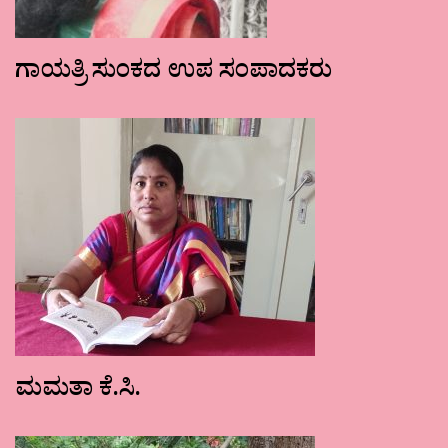
ಗಾಯತ್ರಿ ಸುಂಕದ ಉಪ ಸಂಪಾದಕರು
ಮಮತಾ ಕೆ.ಸಿ.