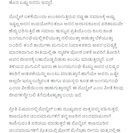
ಹೊದ ಎಷ್ಟು ಜನರು ಇದ್ದಾರೆ.
ಮೊಬೈಲ್ ಬಳಕೆಯಿಂದಾ ಉಂಟಾಗುತ್ತಿರುವ ನಷ್ಟ ಈ ಸಮಾಜಕ್ಕೆ ಅಷ್ಟು
ಇಷ್ಟಲ್ಲ ಅದರ ಉಪಯೋಗಿಂತಲೂ ಅದರ ಅನಾನುಕೂಲದ ಪರಿಣಾಮವೇ
ಹೆಚ್ಚು ಭರಿಸುತ್ತಿದೆ ಈ ಸಮಾಜ. ಹುಟ್ಟುವ ಪ್ರತಿಯೊಂದು ಕೂಸು ಕೂಡ
ಜಂಗಮಗಂಘೆಯಲ್ಲಿ ಕಲಿಯುತ್ತಾ ನಲಿಯುತ್ತಾ ಆಡುತ್ತಾ ಬೆಳೆಯುತ್ತಾ
ಬಂದಿದೆ. ತಂದೆ ತಾಯಿಗಳು ಮಗುವಿನ ನಿಮಾ೯ಪಕರು ಅವರ ಭವಿಷ್ಯಕ್ಕೆ
ಮಾರಕವಾಗುವ ರೀತಿಯಲ್ಲಿ ಈ ಸ್ಮಾಟ್೯ ಪೋನ್ ಬಳಕೆ ಅವರಿಗೆ ತೋರಿಸಿ
ಅವರ ಜೀವನಕ್ಕೆ ಬಹುದೊಡ್ಡ ಪಿಡುಕು ಉಂಟು ಮಾಡುತ್ತಿದ್ದಾರೆ. ಏನ್
ತಿಳಿಯದ ಮಗುವಿಗೆ ಇವರು ಈ ಜಂಗಮಗಂಘೆ ಕೊಟ್ಟು ಅವರ ಭವಿಷ್ಯದ
ಹಾದಿಗೆ ಅಡಚಣೆಯನ್ನು ಉಂಟು ಮಾಡುತ್ತಾರೆ.ಹಾಗೆಯೇ ಅವರು ಎಷ್ಟೇ
ಅಲ್ಲದೇ ಇನ್ನೂ ಬುದ್ದಿವಂತ ಹಾಗೂ ವಯಸ್ಕರು ಕೂಡ ಈ ಜಂಗಮಗಂಘೆ
ಎಂಬಾ ಪೀಡೆಯಿಂದಾ ಹಾಳುಗುತ್ತಾದ್ದಾರೆ. ಈ ಮೊಬೈಲ್ ಎಂಬ ಪೀಡೆ ಕೆಲವು
ಜೀವಗಳನ್ನೇ ಬಲಿ ತೆಗೆದುಕೊಳ್ಳುತ್ತಾ ಬಂದು ಇದೆ.
ಪ್ರೀತಿ ವಿಷಯದಲ್ಲಿ ಮೊಬೈಲ್ ಬಹು ಮುಖ್ಯವಾದ ಪಾತ್ರವನ್ನು ವಹಿಸುತ್ತದೆ.
ಕಾಣದೂರಿನ ಚಂದಮಾಮಗಳಿಗೆ ತನ್ನ ಊರಿನ ಚಂದಮಾಮನಾಗೆ
ಕಾಣಿಸುವಂತೆ ಪರಿಚಯ ಮಾಡುತ್ತದೆ ಈ ಮೊಬೈಲ್. ಕಾಣದೂರಿನ
ಚಂದಮಾಮಗಳಿಗೆ ಪ್ರೀತಿಯಲ್ಲಿ ಪೋನ್ ಮೆಸೆಜ್ಗಳು ಬೀಗರು ಪಾತ್ರದಲ್ಲಿ ಈ