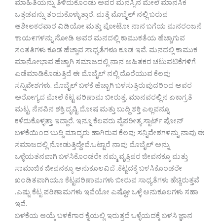
ಮಾಹಿತಿಯನ್ನು ತಿಳಿದುಕೊಂಡು ಅವರ ಮನಸ್ಸಿನ ಮೇಲೆ ಮಾನಸಿಕ
ಒತ್ತಡವನ್ನು ತಂದುಕೊಳ್ಳುತ್ತಾರೆ. ಮತ್ತೆ ಮೊಬೈಲ್ ನಲ್ಲಿ ಬರುವ
ಆಶೀಲಕರವಾರ ವಿಡಿಯೋ ಮತ್ತು ಪೋಟೋ ನಾನ ಬಗೆಯ ಮನರಂಜನೆ
ಕಾಯ೯ಗಳನ್ನು ನೋಡಿ ಅವರ ಮನದಲ್ಲಿ ಕಾಮುಕತೆಯ ಹೆಚ್ಚಾಗುವ
ಸಂತತಿಗಳು ಕೂಡ ಹೆಚ್ಚಾವ ಸಾಧ್ಯತೆಗಳೂ ಕೂಡ ಇವೆ. ಮನದಲ್ಲಿ ಕಾಮುಕ
ಮಾನೋಭಾವ ಹೆಚ್ಚಾಗಿ ಸಮಾಜದಲ್ಲಿ ನಾನ ಅಹಿತಕರ ಚಟುವಟಿಕೆಗಳಿಗೆ
ಎಡೆಮಾಡಿಕೊಡುತ್ತಿದೆ ಈ ಮೊಬೈಲ್ ನಲ್ಲಿ ದೊರೆಯುವ ಕೆಲವು
ಸನ್ನಿವೇಶಗಳು. ಮೊಬೈಲ್ ಬಳಕೆ ಹೆಚ್ಚಾಗಿ ಬಳಸುತ್ತಿರುವುದರಿಂದ ಅವರ
ಅರೋಗ್ಯದ ಮೇಲೆ ಕೆಟ್ಟ ಪರಿಣಾಮ ಬೀರುತ್ತ. ಮಾನವರಲ್ಲಿನ ಏಕಾಗ್ರತೆ
ಮಟ್ಟ, ನೆನಪಿನ ಶಕ್ತಿ,ದೃಷ್ಟಿ ದೋಷ ಮತ್ತು ಬುದ್ದಿ ಶಕ್ತಿ ಎಲ್ಲವನ್ನೂ
ಕಳೆದುಕೊಳ್ಳತ್ತಾ ಇದ್ದಾರೆ. ಇನ್ನೂ ಕೆಲವರು ವೈಪರೀತ್ಯ ಸ್ಟಾರ್ಟ್ ಪೋನ್
ಬಳಕೆಯಿಂದ ಬುದ್ದಿ ಮಾದ್ಯರು ಹಾಗಿರುವ ಕೆಲವು ಸನ್ನಿವೇಶಗಳನ್ನು ನಾವು ಈ
ಸಮಾಜದಲ್ಲಿ ನೋಡುತ್ತಿದ್ದೇವೆ.ಒಟ್ಟಾರೆ ನಾವು ಮೊಬೈಲ್ ಅನ್ನು
ಒಳ್ಳೆಯತನವಾಗಿ ಬಳಸಿಕೊಂಡರೇ ನಮ್ಮ ವೃತ್ತಿಪರ ಜೀವನಕ್ಕೂ ಮತ್ತು
ಸಾಮಾಜಿಕ ಜೀವನಕ್ಕೂ ಅನುಕೂಲವಿದೆ .ಕೆಟ್ಟದಕ್ಕೆ ಬಳಸಿಕೊಂಡರೇ
ಖಂಡಿತವಾಗಿಯೂ ಕೆಟ್ಟಪರಿಣಾಮಗಳು ಬೀರುವ ಸಾಧ್ಯತೆಗಳು ಹೆಚ್ಚಿರುತ್ತವೆ
.ಎಷ್ಟು ಕೆಟ್ಟ ಪರಿಣಾಮಗಳು ಇವೆಯೋ ಎಷ್ಟೋ ಒಳ್ಳೆ ಅನುಕೂಲಗಳು ಸಹಾ
ಇವೆ.
ಬಳಕೆಯ ಆಯ್ಕೆ ಬಳಕೆಗಾರ ಕೈಯಲ್ಲಿ ಇರುತ್ತದೆ ಒಳ್ಳೆಯದಕ್ಕೆ ಬಳಸಿ ಜ್ಞಾನ