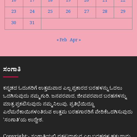
16
17
18
19
20
21
22
23
24
25
26
27
28
29
30
31
« Feb
Apr »
ಸಂಗಾತಿ
ಕನ್ನಡದ ಓದುಗರಿಗೆ ಉತ್ತಮವಾದ ಎಲ್ಲ ಪ್ರಕಾರದ ಬರಹಳನ್ನು ಓದಲು
ಒದಗಿಸುವುದು ನಮ್ಮ ಗುರಿ. ಜನಪರವಾದ, ಜೀವಪರವಾದ ಬರಹಗಳನ್ನು
ಮಾತ್ರ ಪ್ರಕಟಿಸುವುದು ನಮ್ಮ ನಿಲುವು. ಪ್ರತಿಭೆಯಿದ್ದೂ
ಎಲೆಮರೆಕಾಯಿಗಳಂತಿರುವ ಉತ್ತಮ ಬರಹಗಾರರಿಗೆ ವೇದಿಕೆಒದಗಿಸುವುದು
ʼಸಂಗಾತಿʼಯ ಉದ್ದೇಶ.