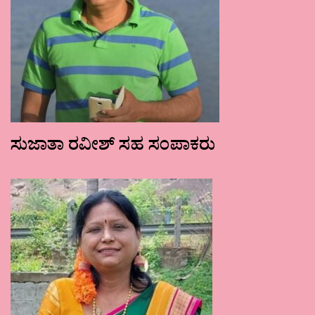
ಸುಜಾತಾ ರವೀಶ್ ಸಹ ಸಂಪಾಕರು