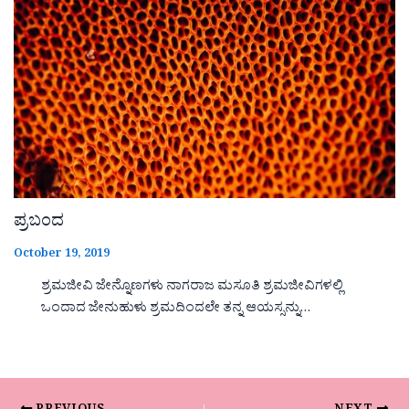
ಪ್ರಬಂದ
October 19, 2019
ಶ್ರಮಜೀವಿ ಜೇನ್ನೊಣಗಳು ನಾಗರಾಜ ಮಸೂತಿ ಶ್ರಮಜೀವಿಗಳಲ್ಲಿ
ಒಂದಾದ ಜೇನುಹುಳು ಶ್ರಮದಿಂದಲೇ ತನ್ನ ಆಯಸ್ಸನ್ನು…