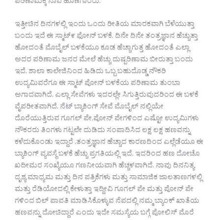
ಪರಿಣಾಮಕ್ಕೆ ನಾವೆ ಹೊಣೆಗಾರರು.
ಇತ್ತೀಚಿನ ದಿನಗಳಲ್ಲಿ ಇಂದು ಒಂದು ರೀತಿಯ ಮಾರಕವಾಗಿ ಬೆಳೆಯುತ್ತಾ
ಬಂದು ಇದೆ ಈ ಸ್ಮಾಟ್೯ ಫೋನ್ ಬಳಕೆ. ದಿನೇ ದಿನೇ ತಂತ್ರಜ್ಞಾನ ಹೆಚ್ಚುತ್ತಾ
ಹೋದಂತೆ ಮೊಬೈಲ್ ಬಳಕೆಯೂ ಕೂಡ ಹೆಚ್ಚಾಗುತ್ತ ಹೋದಂತೆ ಎಲ್ಲಾ
ಅದರ ಪರಿಣಾಮ ಜನರ ಮೇಲೆ ಹೆಚ್ಚು ದುಷ್ಪರಿಣಾಮ ಬೀರುತ್ತಾ ಬಂದು
ಇದೆ. ಶಾಲಾ ಕಾಲೇಜಿನಿಂದ ಹಿಡಿದು ಒಬ್ಬ ಬಹುದೊಡ್ಡ ನೌಕರಿ
ಉದ್ಯಮಿವರೆಗೂ ಈ ಸ್ಮಾಟ್ ಪೋನ್ ಬಳಕೆಯ ಪರಿಣಾಮ ತುಂಬಾ
ಅಗಾದವಾಗಿದೆ. ಎಲ್ಲಾ ಸೇವೆಗಳು ಇದರಲ್ಲೇ ಸಿಗುತ್ತಿರುವುದರಿಂದ ಈ ಬಳಕೆ
ವೈಪರೀತವಾಗಿದೆ. ನೆಟ್ ಬ್ಯಾಕಿಂಗ್ ಸೇವೆ ಮೊಬೈಲ್ ನಲ್ಲಿಯೇ
ದೊರೆಯುತ್ತಿರುವ ಗೂಗಲ್ ಪೇ,ಪೋನ್ ಪೇಗಳಿಂದ ಎಷ್ಟೋ ಉದ್ಯಮಿಗಳು
ನೌಕರರು ತಿಂಗಳು ಗಟ್ಟಲೇ ದುಡಿದು ಸಂಪಾದಿಸಿದ ಲಕ್ಷ ಲಕ್ಷ ಹಣವನ್ನು
ಕಳೆದುಕೊಂಡು ಇದ್ದಾರೆ .ತಂತ್ರಜ್ಞಾನ ಹೆಚ್ಚಾದ ಕಾರಣದಿಂದ ಎಲ್ಲೆಡೆಯೂ ಈ
ಬ್ಯಾಕಿಂಗ್ ವ್ಯವಸ್ಥೆ ಬಳಕೆ ಹೆಚ್ಚು ಪ್ರಗತಿಯಲ್ಲಿ ಇದೆ. ಇದರಿಂದ ಹಣ ದೋಚೊ
ಖದೀಮರ ಸಂಖ್ಯೆಯೂ ಗಣನೀಯವಾಗಿ ಹೆಚ್ಚಳವಾಗಿದೆ. ನಾವು ದಿನನಿತ್ಯ
ದೃಶ್ಯ ಮಾಧ್ಯಮ ಮತ್ತು ದಿನ ಪತ್ರಿಕೆಗಳು ಮತ್ತು ಸಾಮಾಜಿಕ ಜಾಲತಾಣಗಳಲ್ಲಿ
ಮತ್ತು ರೆಡಿಯೋದಲ್ಲಿ ಕೇಳುತ್ತಾ ಇದ್ದೀವಿ ಗೂಗಲ್ ಪೇ ಮತ್ತು ಪೋನ್ ಪೇ
ಗಳಿಂದ ಬಿಲ್ ಪಾವತಿ ಮಾಡಿಸಿಕೊಳ್ಳುವ ನೆಪದಲ್ಲಿ ನಮ್ಮ ಬ್ಯಾಂಕ್ ಖಾತೆಯ
ಹಣವನ್ನು ದೋಚಿದ್ದಾರೆ ಎಂದು ಇದೇ ಸಮಸ್ಯೆಯ ಬಗ್ಗೆ ಪೋಲಿಸ್ ಮೊರೆ