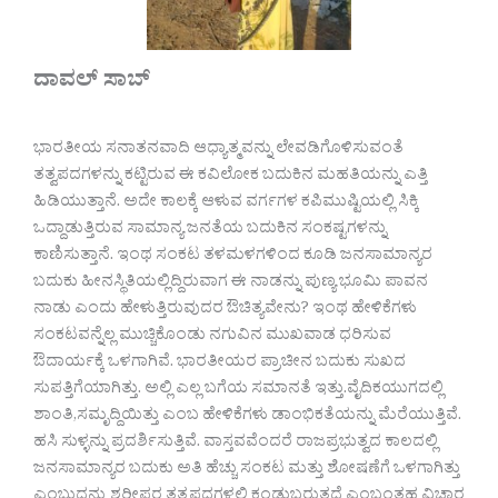
ದಾವಲ್ ಸಾಬ್
ಭಾರತೀಯ ಸನಾತನವಾದಿ ಆಧ್ಯಾತ್ಮವನ್ನು ಲೇವಡಿಗೊಳಿಸುವಂತೆ
ತತ್ವಪದಗಳನ್ನು ಕಟ್ಟಿರುವ ಈ ಕವಿಲೋಕ ಬದುಕಿನ ಮಹತಿಯನ್ನು ಎತ್ತಿ
ಹಿಡಿಯುತ್ತಾನೆ. ಅದೇ ಕಾಲಕ್ಕೆ ಆಳುವ ವರ್ಗಗಳ ಕಪಿಮುಷ್ಟಿಯಲ್ಲಿ ಸಿಕ್ಕಿ
ಒದ್ದಾಡುತ್ತಿರುವ ಸಾಮಾನ್ಯ ಜನತೆಯ ಬದುಕಿನ ಸಂಕಷ್ಟಗಳನ್ನು
ಕಾಣಿಸುತ್ತಾನೆ. ಇಂಥ ಸಂಕಟ ತಳಮಳಗಳಿಂದ ಕೂಡಿ ಜನಸಾಮಾನ್ಯರ
ಬದುಕು ಹೀನಸ್ಥಿತಿಯಲ್ಲಿದ್ದಿರುವಾಗ ಈ ನಾಡನ್ನು ಪುಣ್ಯ ಭೂಮಿ ಪಾವನ
ನಾಡು ಎಂದು ಹೇಳುತ್ತಿರುವುದರ ಔಚಿತ್ಯವೇನು? ಇಂಥ ಹೇಳಿಕೆಗಳು
ಸಂಕಟವನ್ನೆಲ್ಲ ಮುಚ್ಚಿಕೊಂಡು ನಗುವಿನ ಮುಖವಾಡ ಧರಿಸುವ
ಔದಾರ್ಯಕ್ಕೆ ಒಳಗಾಗಿವೆ. ಭಾರತೀಯರ ಪ್ರಾಚೀನ ಬದುಕು ಸುಖದ
ಸುಪತ್ತಿಗೆಯಾಗಿತ್ತು. ಅಲ್ಲಿ ಎಲ್ಲ ಬಗೆಯ ಸಮಾನತೆ ಇತ್ತು.ವೈದಿಕಯುಗದಲ್ಲಿ
ಶಾಂತಿ,ಸಮೃದ್ದಿಯಿತ್ತು ಎಂಬ ಹೇಳಿಕೆಗಳು ಡಾಂಭಿಕತೆಯನ್ನು ಮೆರೆಯುತ್ತಿವೆ.
ಹಸಿ ಸುಳ್ಳನ್ನು ಪ್ರದರ್ಶಿಸುತ್ತಿವೆ. ವಾಸ್ತವವೆಂದರೆ ರಾಜಪ್ರಭುತ್ವದ ಕಾಲದಲ್ಲಿ
ಜನಸಾಮಾನ್ಯರ ಬದುಕು ಅತಿ ಹೆಚ್ಚು ಸಂಕಟ ಮತ್ತು ಶೋಷಣೆಗೆ ಒಳಗಾಗಿತ್ತು
ಎಂಬುದನ್ನು ಶರೀಫರ ತತ್ವಪದಗಳಲ್ಲಿ ಕಂಡುಬರುತ್ತದೆ ಎಂಬಂತಹ ವಿಚಾರ