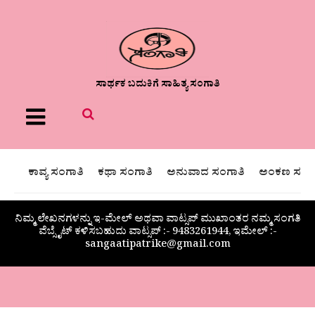
ಸಾರ್ಥಕ ಬದುಕಿಗೆ ಸಾಹಿತ್ಯ ಸಂಗಾತಿ
Menu
ಕಾವ್ಯ ಸಂಗಾತಿ
ಕಥಾ ಸಂಗಾತಿ
ಅನುವಾದ ಸಂಗಾತಿ
ಅಂಕಣ ಸಂಗಾ
ನಿಮ್ಮ ಲೇಖನಗಳನ್ನು ಇ-ಮೇಲ್ ಅಥವಾ ವಾಟ್ಸಪ್ ಮುಖಾಂತರ ನಮ್ಮ ಸಂಗತಿ
ವೆಬ್ಸೈಟ್ ಕಳಿಸಬಹುದು ವಾಟ್ಸಪ್‌ :- 9483261944, ಇಮೇಲ್ :-
sangaatipatrike@gmail.com