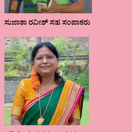
ಸುಜಾತಾ ರವೀಶ್ ಸಹ ಸಂಪಾಕರು