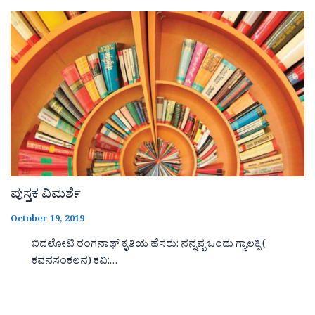
ಪುಸ್ತಕ ವಿಮರ್ಶೆ
October 19, 2019
ಬಿದಲೋಟಿ ರಂಗನಾಥ್ ಕೃತಿಯ ಹೆಸರು: ನನ್ನಪ್ಪ ಒಂದು ಗ್ಯಾಲಕ್ಸಿ (
ಕವನಸಂಕಲನ) ಕವಿ:…