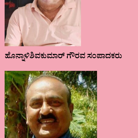
ಹೊನ್ನಾಳಿಶಿವಕುಮಾರ್ ಗೌರವ ಸಂಪಾದಕರು