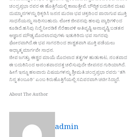
ಚಂದ್ರಪ್ರಭಾ ರವರ ಈ ಹೊತ್ತಿಗೆಯಲ್ಲಿ ಕಾಣುತ್ತೇವೆ. ಬೌದ್ಧಿಕ ಬದುಕಿನ ದುಃಖ
ದುಮ್ಮಾನಗಳನ್ನು ಧಿಕ್ಕರಿಸಿ ಜನನ ಮರಣ ಭವ ಚಕ್ರದಿಂದ ಪಾರಾಗುವ ಮುಕ್ತಿ
ಸಾಧನೆಯನ್ನು ಸಾಧಿಸಬಹುದು. ಲೋಕ ಜೀವನವು ಹಲವು ವ್ಯಾಧಿಗಳಿಂದ
ಕೂಡಿದೆ.ಹಸಿವು ನಿದ್ದೆ ನೀರಡಿಕೆ ನೆರೆಹಾವಳಿ ಅತಿವೃಷ್ಟಿ ಅನಾವೃಷ್ಟಿ ಬಡತನ
ಅಜ್ಞಾನ ಮೌಢ್ಯ ಮೊದಲಾದವುಗಳು ಇಡುಕಿರಿದು ಭವ ಸಾಗರವು
ಘೋರವಾಗಿದೆ.ಈ ಭವ ಸಾಗರದಿಂದ ಶಾಶ್ವತವಾಗಿ ಮುಕ್ತಿ ಪಡೆಯಲು
ಆಧ್ಯಾತ್ಮ ಮಾರ್ಗವೇ ಸಾಧನ.
ಜೀವ ಜಗತ್ತು, ಈಶ್ವರ ಮಾಯೆ ಮೊದಲಾದ ತತ್ವಗಳ ಹುಡುಕಾಟ, ನಂತವಾದ
ಈ ಬದುಕಿನಿಂದ ಅನಂತವಾದದತ್ತ ಚಲಿಸುವುದೇ ಜೀವನದ ಗುರಿಯಾಗಿದೆ.
ಹೀಗೆ ಇನ್ನೂ ಹಲವಾರು ವಿಷಯಗಳನ್ನು ಶ್ರೀಮತಿ.ಚಂದ್ರಪ್ರಭಾ ರವರು “ತಗಿ
ನಿನ್ನ ತಂಬೂರಿ” ಎಂಬ ಕಿರುಹೊತ್ತಿಗೆಯಲ್ಲಿ ಸವಿವರವಾಗಿ ಚರ್ಚಿಸಿದ್ದಾರೆ.
About The Author
admin