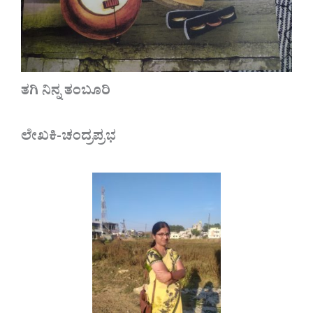
ತಗಿ ನಿನ್ನ ತಂಬೂರಿ
ಲೇಖಕಿ-ಚಂದ್ರಪ್ರಭ