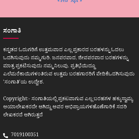
« Feb
Apr »
ಸಂಗಾತಿ
ಕನ್ನಡದ ಓದುಗರಿಗೆ ಉತ್ತಮವಾದ ಎಲ್ಲ ಪ್ರಕಾರದ ಬರಹಳನ್ನು ಓದಲು
ಒದಗಿಸುವುದು ನಮ್ಮ ಗುರಿ. ಜನಪರವಾದ, ಜೀವಪರವಾದ ಬರಹಗಳನ್ನು
ಮಾತ್ರ ಪ್ರಕಟಿಸುವುದು ನಮ್ಮ ನಿಲುವು. ಪ್ರತಿಭೆಯಿದ್ದೂ
ಎಲೆಮರೆಕಾಯಿಗಳಂತಿರುವ ಉತ್ತಮ ಬರಹಗಾರರಿಗೆ ವೇದಿಕೆಒದಗಿಸುವುದು
ʼಸಂಗಾತಿʼಯ ಉದ್ದೇಶ.
Copyright:- ಸಂಗಾತಿಯಲ್ಲಿ ಪ್ರಕಟವಾಗುವ ಎಲ್ಲ ಬರಹಗಳ ಹಕ್ಕುಸ್ವಾಮ್ಯ
ಆಯಾಲೇಖಕರದೇ ಆಗಿದ್ದು ಅವರ ಅಭಿಪ್ರಾಯಗಳಹೊಣೆಗಾರಿಕೆ ಸದರಿ
ಲೇಖಕರದೆ ಆಗಿರುತ್ತದೆ
7019100351