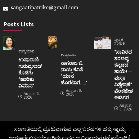
sangaatipatrike@gmail.com
Posts Lists
ಪುಸ್ತಕ
ಸಂಗಾತಿ
“ಸಾವಿರದ
ಕಾವ್ಯಯಾನ
ಕಾವ್ಯಯಾನ
ಶರಣವ್ವ
ಉಷಾರಾಣಿ
ನಾಗರಾಜ ಬಿ.
ಕನ್ನಡದ
ಗುರುಪ್ರಸಾದ್
ನಾಯ್ಕ ಕವಿತೆ
ತಾಯೇ —
ಕೊಡಗು
“ಯಾನ
ಪುಸ್ತಕ
“ಹಾರಿತು
ಹೊರಟಾಗ…..”
ವಿಶ್ಲೇಷಣೆ”
ವಿಮಾನ”
ವೆಂಕಟೇಶ
August 6,
August 6,
2026
ಈಡಿಗರ
2026
August
6, 2026
ಸಂಗಾತಿಯಲ್ಲಿ ಪ್ರಕಟವಾಗುವ ಎಲ್ಲ ಬರಹಗಳ ಹಕ್ಕುಸ್ವಾಮ್ಯ