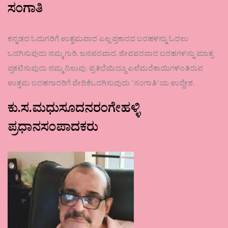
ಸಂಗಾತಿ
ಕನ್ನಡದ ಓದುಗರಿಗೆ ಉತ್ತಮವಾದ ಎಲ್ಲ ಪ್ರಕಾರದ ಬರಹಳನ್ನು ಓದಲು
ಒದಗಿಸುವುದು ನಮ್ಮ ಗುರಿ. ಜನಪರವಾದ, ಜೀವಪರವಾದ ಬರಹಗಳನ್ನು ಮಾತ್ರ
ಪ್ರಕಟಿಸುವುದು ನಮ್ಮ ನಿಲುವು. ಪ್ರತಿಭೆಯಿದ್ದೂ ಎಲೆಮರೆಕಾಯಿಗಳಂತಿರುವ
ಉತ್ತಮ ಬರಹಗಾರರಿಗೆ ವೇದಿಕೆಒದಗಿಸುವುದು ʼಸಂಗಾತಿʼಯ ಉದ್ದೇಶ.
ಕು.ಸ.ಮಧುಸೂದನರಂಗೇಹಳ್ಳಿ
ಪ್ರಧಾನಸಂಪಾದಕರು