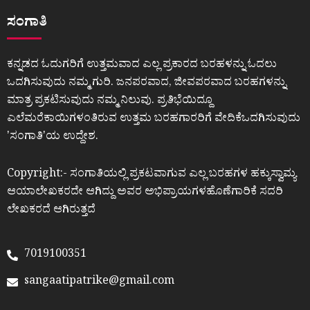
ಸಂಗಾತಿ
ಕನ್ನಡದ ಓದುಗರಿಗೆ ಉತ್ತಮವಾದ ಎಲ್ಲ ಪ್ರಕಾರದ ಬರಹಳನ್ನು ಓದಲು
ಒದಗಿಸುವುದು ನಮ್ಮ ಗುರಿ. ಜನಪರವಾದ, ಜೀವಪರವಾದ ಬರಹಗಳನ್ನು
ಮಾತ್ರ ಪ್ರಕಟಿಸುವುದು ನಮ್ಮ ನಿಲುವು. ಪ್ರತಿಭೆಯಿದ್ದೂ
ಎಲೆಮರೆಕಾಯಿಗಳಂತಿರುವ ಉತ್ತಮ ಬರಹಗಾರರಿಗೆ ವೇದಿಕೆಒದಗಿಸುವುದು
ʼಸಂಗಾತಿʼಯ ಉದ್ದೇಶ.
Copyright:- ಸಂಗಾತಿಯಲ್ಲಿ ಪ್ರಕಟವಾಗುವ ಎಲ್ಲ ಬರಹಗಳ ಹಕ್ಕುಸ್ವಾಮ್ಯ
ಆಯಾಲೇಖಕರದೇ ಆಗಿದ್ದು ಅವರ ಅಭಿಪ್ರಾಯಗಳಹೊಣೆಗಾರಿಕೆ ಸದರಿ
ಲೇಖಕರದೆ ಆಗಿರುತ್ತದೆ
7019100351
sangaatipatrike@gmail.com