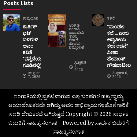
Posts Lists
ಕಾವ್ಯಯಾನ
ಇತರೆ
ಅಂಕಣ
ಕಾರ್ತಿಕ್
“ಮಂಡಲ
ಸಂಗಾತಿ
ಭಟ್
ಕಲೆ….ಎಂಬ
ಜಯದೇವಿ
ತಾಯಿ
ಬಳಗುಳಿ
ಅದ್ವಿತೀಯ
ಲಿಗಾಡೆ
ಜೀವನ
ಅವರ
ಕಲಾ ರಚನೆ”‌
ನಿಮ್ಮೊಂದಿಗೆ
ಕವಿತೆ
ವೀಣಾ
“ನನ್ನೆದೆಯ
ಹೇಮಂತ್‌
August
ಗೂಡಿನಲ್ಲಿ”
ಗೌಡಪಾಟೀಲ
7,
2026
August
August 6,
7, 2026
2026
ಸಂಗಾತಿಯಲ್ಲಿ ಪ್ರಕಟವಾಗುವ ಎಲ್ಲ ಬರಹಗಳ ಹಕ್ಕುಸ್ವಾಮ್ಯ
ಆಯಾಲೇಖಕರದೇ ಆಗಿದ್ದು ಅವರ ಅಭಿಪ್ರಾಯಗಳಹೊಣೆಗಾರಿಕೆ
ಸದರಿ ಲೇಖಕರದೆ ಆಗಿರುತ್ತದೆ Copyright © 2026 ಸಾರ್ಥಕ
ಬದುಕಿಗೆ ಸಾಹಿತ್ಯ ಸಂಗಾತಿ | Powered by ಸಾರ್ಥಕ ಬದುಕಿಗೆ
ಸಾಹಿತ್ಯ ಸಂಗಾತಿ