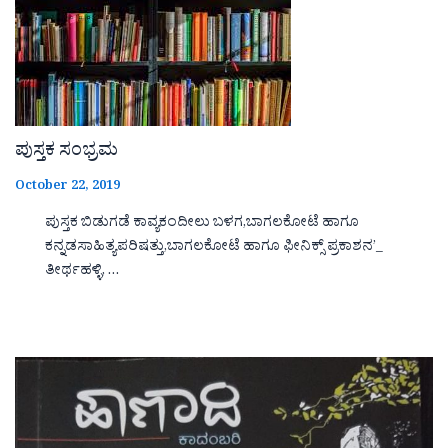
ಪುಸ್ತಕ ಸಂಭ್ರಮ
October 22, 2019
ಪುಸ್ತಕ ಬಿಡುಗಡೆ ಕಾವ್ಯಕಂದೀಲು ಬಳಗ,ಬಾಗಲಕೋಟೆ ಹಾಗೂ
ಕನ್ನಡಸಾಹಿತ್ಯಪರಿಷತ್ತು,ಬಾಗಲಕೋಟೆ ಹಾಗೂ ಫೀನಿಕ್ಸ್ ಪ್ರಕಾಶನ’_
ತೀರ್ಥಹಳ್ಳಿ, …