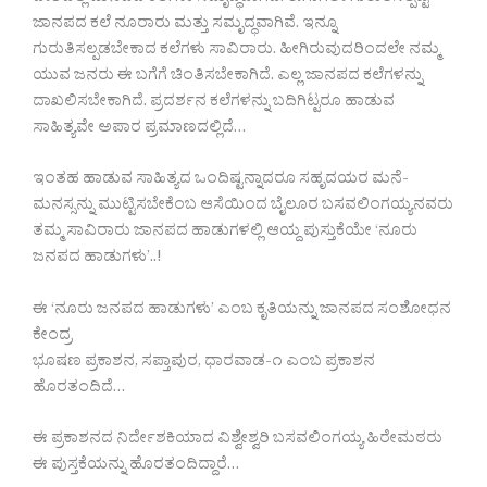
ಜಾನಪದ ಕಲೆ ನೂರಾರು ಮತ್ತು ಸಮೃದ್ಧವಾಗಿವೆ. ಇನ್ನೂ
ಗುರುತಿಸಲ್ಪಡಬೇಕಾದ ಕಲೆಗಳು ಸಾವಿರಾರು. ಹೀಗಿರುವುದರಿಂದಲೇ ನಮ್ಮ
ಯುವ ಜನರು ಈ ಬಗೆಗೆ ಚಿಂತಿಸಬೇಕಾಗಿದೆ. ಎಲ್ಲ ಜಾನಪದ ಕಲೆಗಳನ್ನು
ದಾಖಲಿಸಬೇಕಾಗಿದೆ. ಪ್ರದರ್ಶನ ಕಲೆಗಳನ್ನು ಬದಿಗಿಟ್ಟರೂ ಹಾಡುವ
ಸಾಹಿತ್ಯವೇ ಅಪಾರ ಪ್ರಮಾಣದಲ್ಲಿದೆ…
ಇಂತಹ ಹಾಡುವ ಸಾಹಿತ್ಯದ ಒಂದಿಷ್ಟನ್ನಾದರೂ ಸಹೃದಯರ ಮನೆ-
ಮನಸ್ಸನ್ನು ಮುಟ್ಟಿಸಬೇಕೆಂಬ ಆಸೆಯಿಂದ ಬೈಲೂರ ಬಸವಲಿಂಗಯ್ಯನವರು
ತಮ್ಮ ಸಾವಿರಾರು ಜಾನಪದ ಹಾಡುಗಳಲ್ಲಿ ಆಯ್ದ ಪುಸ್ತುಕೆಯೇ ‘ನೂರು
ಜನಪದ ಹಾಡುಗಳು’..!
ಈ ‘ನೂರು ಜನಪದ ಹಾಡುಗಳು’ ಎಂಬ ಕೃತಿಯನ್ನು ಜಾನಪದ ಸಂಶೋಧನ
ಕೇಂದ್ರ
ಭೂಷಣ ಪ್ರಕಾಶನ, ಸಪ್ತಾಪುರ, ಧಾರವಾಡ-೧ ಎಂಬ ಪ್ರಕಾಶನ
ಹೊರತಂದಿದೆ…
ಈ ಪ್ರಕಾಶನದ ನಿರ್ದೇಶಕಿಯಾದ ವಿಶ್ವೇಶ್ವರಿ ಬಸವಲಿಂಗಯ್ಯ ಹಿರೇಮಠರು
ಈ ಪುಸ್ತಕೆಯನ್ನು ಹೊರತಂದಿದ್ದಾರೆ…