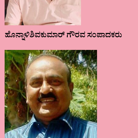
ಹೊನ್ನಾಳಿಶಿವಕುಮಾರ್ ಗೌರವ ಸಂಪಾದಕರು