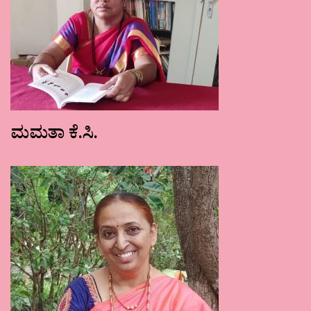
ಮಮತಾ ಕೆ.ಸಿ.