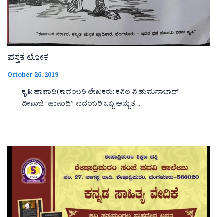
ಪಸ್ತಕ ಲೋಕ
October 26, 2019
ಕೃತಿ: ಹಾಣಾದಿ(ಕಾದಂಬರಿ ಲೇಖಕರು: ಕಪಿಲ ಪಿ.ಹುಮನಾಬಾದ್
ದೀಪಾಜಿ “ಹಾಣಾದಿ‌‌‌‌” ಕಾದಂಬರಿ ಒಬ್ಬ ಅದ್ಭುತ…