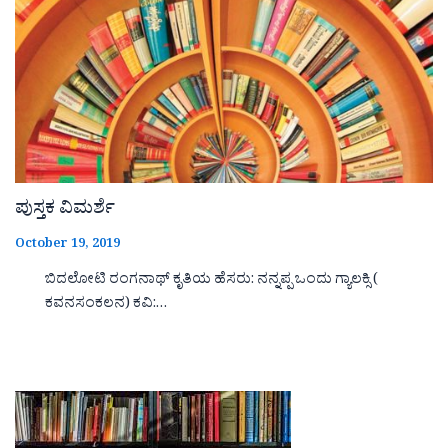
ಪುಸ್ತಕ ವಿಮರ್ಶೆ
October 19, 2019
ಬಿದಲೋಟಿ ರಂಗನಾಥ್ ಕೃತಿಯ ಹೆಸರು: ನನ್ನಪ್ಪ ಒಂದು ಗ್ಯಾಲಕ್ಸಿ (
ಕವನಸಂಕಲನ) ಕವಿ:…