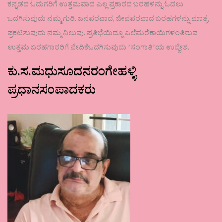
ಕನ್ನಡದ ಓದುಗರಿಗೆ ಉತ್ತಮವಾದ ಎಲ್ಲ ಪ್ರಕಾರದ ಬರಹಳನ್ನು ಓದಲು
ಒದಗಿಸುವುದು ನಮ್ಮ ಗುರಿ. ಜನಪರವಾದ, ಜೀವಪರವಾದ ಬರಹಗಳನ್ನು ಮಾತ್ರ
ಪ್ರಕಟಿಸುವುದು ನಮ್ಮ ನಿಲುವು. ಪ್ರತಿಭೆಯಿದ್ದೂ ಎಲೆಮರೆಕಾಯಿಗಳಂತಿರುವ
ಉತ್ತಮ ಬರಹಗಾರರಿಗೆ ವೇದಿಕೆಒದಗಿಸುವುದು ʼಸಂಗಾತಿʼಯ ಉದ್ದೇಶ.
ಕು.ಸ.ಮಧುಸೂದನರಂಗೇಹಳ್ಳಿ
ಪ್ರಧಾನಸಂಪಾದಕರು