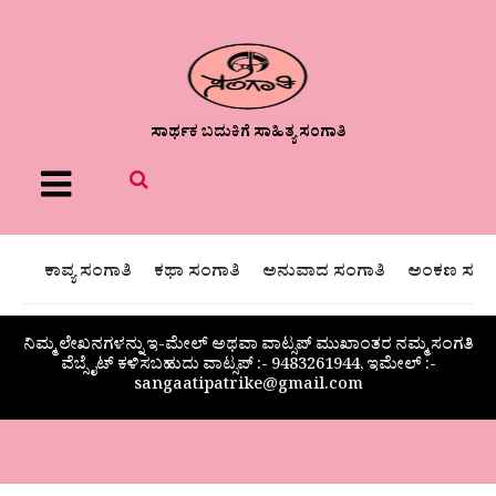
ಸಾರ್ಥಕ ಬದುಕಿಗೆ ಸಾಹಿತ್ಯ ಸಂಗಾತಿ
Menu
ಕಾವ್ಯ ಸಂಗಾತಿ
ಕಥಾ ಸಂಗಾತಿ
ಅನುವಾದ ಸಂಗಾತಿ
ಅಂಕಣ ಸಂಗಾ
ನಿಮ್ಮ ಲೇಖನಗಳನ್ನು ಇ-ಮೇಲ್ ಅಥವಾ ವಾಟ್ಸಪ್ ಮುಖಾಂತರ ನಮ್ಮ ಸಂಗತಿ
ವೆಬ್ಸೈಟ್ ಕಳಿಸಬಹುದು ವಾಟ್ಸಪ್‌ :- 9483261944, ಇಮೇಲ್ :-
sangaatipatrike@gmail.com