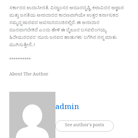
ಸರ್ಕಾರದ ಉದಾಸೀನತೆ, ವಿದ್ವಾಂಸರ ಅದೂರದೃಷ್ಟಿ, ಕಲಾವಿದರ ಅಜ್ಞಾನ
ಮತ್ತು ಜನತೆಯ ಅನಾದಾರದ ಕಾರಣವಾಗಿಯೇ ಉತ್ತರ ಕರ್ನಾಟಕದ
ಸಮೃದ್ಧ ಜಾನಪದ ಅವಸಾನದಂಚಿನಲ್ಲಿದೆ. ಈ ಅನಾದಾರ
ದೂರವಾಗಬೇಕಿದೆ ಎಂದು ಹೇಳಿ ಈ ಬೈಲೂರ ಬಸವಲಿಂಗಯ್ಯ
ಹಿರೇಮಠರವರ ‘ನೂರು ಜನಪದ ಹಾಡುಗಳು’ ಬಗೆಗಿನ ನನ್ನ ಮಾತು
ಮುಗಿಸುತ್ತೇನೆ..!
**********
About The Author
admin
See author's posts