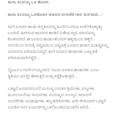
ಕೂಸು ಕಂದಯ್ಯ ಒಳ ಹೊರಗ
…
ಕೂಸು ಕಂದಯ್ಯ ಒಳಹೊರಗ ಆಡಿದರ ಬೀಸಣಿಕೆ ಗಾಳಿ ಸುಳಿದಾವ…
“
ಹೀಗೆ ಜನಪದ ಹಾಡು ತನ್ನತನವನ್ನು ಹಿಂದಿನಿಂದಲೂ ಉಳಿಸಿಕೊಳ್ಳುತ್ತಾ
ಬಂದಿದೆ. ಹೀಗಿರುವ ಜಾನಪದ ಹಾಡಿಗೆ ವಿಶೇಷ ಸ್ಥಾನ-ಮಾನವನ್ನು
ಕೊಡಲಾಗಿದೆ. ಈ ಜನಪದ ಹಾಡುಗಳಿಂದಾಗಿ ಹಳ್ಳಿಯಿಂದ ಹಳ್ಳಿಗೆ,
ನಗರದಿಂದ ನಗರಕ್ಕೆ, ಪಟ್ಟಣದಿಂದ ಪಟ್ಟಣಕ್ಕೆ ಜನಪದ ಹಾಡಿನ ಮಹತ್ವವನ್ನು
ಜನಪದರು ಪರಿಚಯಿಸಿದ್ದಾರೆ. ಹೀಗೆ ಜನಪದ ಹಾಡುಗಳು ಎಲ್ಲಾ ಕಡೆ
ಪರಿಚಯವಾಗಿಬಿಟ್ಟಿದೆ…
ಬೈಲೂರ ಬಸವಲಿಂಗಯ್ಯನವರ ‘ನೂರು ಜನಪದ ಹಾಡುಗಳು’ ಎಂಬ
ಕೃತಿಯು ಇದನ್ನೇ ಹೇಳುತ್ತದೆ ಮತ್ತು ಕಟ್ಟಿಕೊಡುತ್ತದೆ…
ಒಟ್ಟಾರೆ ಜನಪದವೆಂದರೆ ಮನುಷ್ಯ ಬದುಕಿನ ಕ್ರಿಯೆಗಳು, ವಸ್ತುಗಳು,
ಮನರಂಜನೆಯ ಸಾಧನಗಳು, ಮನುಷ್ಯನ ಸಂಸ್ಕಾರ, ಆರಾಧನೆ,
ನಂಬಿಕೆಗಳು: ಉಡುಪುಗಳು, ಹಬ್ಬ ಹರಿದಿನಗಳು, ಇದೇ ರೀತಿಯಾಗಿ ಒಟ್ಟಾರೆ
ಬದುಕಿನ ಸರ್ವ ಲಯಗಳನ್ನು ಒಳಗೊಂಡಿರುವಂತದೇ ಆಗಿದೆ…