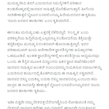
ಮನುಷ್ಯ ಜೀವಿ ತನಗೆ ಎದುರಾಗುವ ಸಮಸ್ಯೆಗಳಿಗೆ ಪರಿಹಾರ
ಕಂಡುಕೊಳ್ಳುವಲ್ಲಿ ಜಾನಪದ ಸಾಹಿತ್ಯಕ್ಕೆ ಮೊರೆಹೋಗುತ್ತಾನೆ. ಹೀಗೆಂದು
ಸಾರಿಹೇಳುತ್ತದೆ ಬೈಲೂರ ಬಸವಲಿಂಗಯ್ಯ ಹಿರೇಮಠರವರ ಈ ಕೃತಿಯು
‘ನೂರು ಜನಪದ ಹಾಡುಗಳು’ ಎಂಬ ಕೃತಿಯಾಗಿದೆ…
ಈಗಂತೂ ಮನುಷ್ಯ ಬಹು ಎತ್ತರಕ್ಕೆ ಬೆಳೆದಿದ್ದಾನೆ. ‘ಸಂಸ್ಕೃತಿ’ ಎಂಬ
ಪರಿಕಲ್ಪನೆಯ ಹಿನ್ನೆಲೆಯಲ್ಲಿ ಎಲ್ಲವನ್ನೂ ಸಂಶೋಧನೆಯ ತೆಕ್ಕೆಯಲ್ಲೇ
ತಬ್ಬಿಕೊಳ್ಳಲು ಮನುಷ್ಯ ನಿರಂತರವಾಗಿ ಹೋರಾಡುತ್ತಿದ್ದಾನೆ. ಇದರ
ಪರಿಣಾಮವಾಗಿ ಇಂದು ಅನೇಕಾನೇಕ ಜ್ಞಾನಶಿಸ್ತುಗಳು ಆವಿಷ್ಕಾರಗಳು
ಒಡಮೂಡಿವೆ. ಇಂತಹ ಜ್ಞಾನಶಿಸ್ತುಗಳಲ್ಲಿ ಅಂತರಶಿಸ್ತೀಯ ಅಧ್ಯಯನವೂ
ಒಂದು. ಈ ಶಿಸ್ತಿನ ಮೂಲಕ ವಿದ್ವಾಂಸರು ಇತರ ಜ್ಞಾನ ಶಾಖೆಗಳೊಂದಿಗೆ
ಜಾನಪದ ಸಾಹಿತ್ಯದ ಅಂತರ್ ಸಂಬಂಧವನ್ನು ಗುರುತಿಸುವ ಸವಾಲುಗಳನ್ನು
ಎದುರಿಸುವ ಕಾರ್ಯದಲ್ಲಿ ತೊಡಗಿರುವುದು ಈ ಸಾಹಿತ್ಯದ ಸತ್ವವಾಗಿದೆ.
ಜಾನಪದ ಬಿಟ್ಟು ಬದುಕಿಲ್ಲ, ಬದುಕು ಬಿಟ್ಟು ಜಾನಪದವಿಲ್ಲ ಎಂಬುದು ಕಟು
ವಾಸ್ತವ. ಈ ಸಾರವನ್ನೇ ಹೇಳುತ್ತದೆ ಬೈಲೂರ ಬಸವಲಿಂಗಯ್ಯನವರ ‘ನೂರು
ಜನಪದ ಹಾಡುಗಳು’ ಕೃತಿಯು…
ಇಡೀ ವಿಶ್ವವೇ ನಮ್ಮ ದೇಶದತ್ತ ಬೆರೆಗುಗಣ್ಣಿನಿಂದ ನೋಡುವಂತೆ ನಮ್ಮ
ದೇಶದಲ್ಲಿ ಜಾನಪದ ಕಲೆಗಳು ಸಮೃದ್ಧವಾಗಿದೆ. ಈಗಾಗಲೇ ಗುರುತಿಸಲ್ಪಟ್ಟ