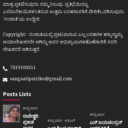
ಮಾತ್ರ ಪ್ರಕಟಿಸುವುದು ನಮ್ಮ ನಿಲುವು. ಪ್ರತಿಭೆಯಿದ್ದೂ
ಎಲೆಮರೆಕಾಯಿಗಳಂತಿರುವ ಉತ್ತಮ ಬರಹಗಾರರಿಗೆ ವೇದಿಕೆಒದಗಿಸುವುದು
ʼಸಂಗಾತಿʼಯ ಉದ್ದೇಶ.
Copyright:- ಸಂಗಾತಿಯಲ್ಲಿ ಪ್ರಕಟವಾಗುವ ಎಲ್ಲ ಬರಹಗಳ ಹಕ್ಕುಸ್ವಾಮ್ಯ
ಆಯಾಲೇಖಕರದೇ ಆಗಿದ್ದು ಅವರ ಅಭಿಪ್ರಾಯಗಳಹೊಣೆಗಾರಿಕೆ ಸದರಿ
ಲೇಖಕರದೆ ಆಗಿರುತ್ತದೆ
7019100351
sangaatipatrike@gmail.com
Posts Lists
ಕಾವ್ಯಯಾನ
ಕಾವ್ಯಯಾನ
ರಾಜೇಶ್ವರಿ
ಕಾವ್ಯಯಾನ
ಗಝಲ್
ಪ್ರಕಾಶ
ಎನ್.ಜಯಚಂದ್ರನ್
ಅವರ