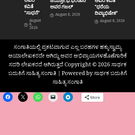
ಜಯಶ್ರೀ.ಭ.ಭಂಡಾರಿ
ಅವರ ಕವಿತೆ
ಕವಿತೆ
ಅವರ ಗಜಲ್
“ಧರೆಯ
“ಸಾಧನೆ”
ದಿವ್ಯಾಭಿಷೇಕ”
August 8, 2026
August
August 8, 2026
8,
2026
ಸಂಗಾತಿಯಲ್ಲಿ ಪ್ರಕಟವಾಗುವ ಎಲ್ಲ ಬರಹಗಳ ಹಕ್ಕುಸ್ವಾಮ್ಯ
ಆಯಾಲೇಖಕರದೇ ಆಗಿದ್ದು ಅವರ ಅಭಿಪ್ರಾಯಗಳಹೊಣೆಗಾರಿಕೆ
ಸದರಿ ಲೇಖಕರದೆ ಆಗಿರುತ್ತದೆ Copyright © 2026 ಸಾರ್ಥಕ
ಬದುಕಿಗೆ ಸಾಹಿತ್ಯ ಸಂಗಾತಿ | Powered by ಸಾರ್ಥಕ ಬದುಕಿಗೆ
ಸಾಹಿತ್ಯ ಸಂಗಾತಿ
More