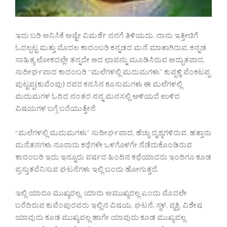
ಇದು ಬರಿ ಅನಿಸಿಕೆ ಅಷ್ಟೇ ವಿಮರ್ಶೆ ನನಗೆ ತಿಳಿಯದು. ನಾನು ಇತ್ತೀಚಿಗೆ
ಓದಲ್ಪಟ್ಟ ಮತ್ತು ಮೊದಲ ಕಾದಂಬರಿ ಕನ್ನಡದ ಮನೆ ಮಾತಾಗಿರುವ, ಕನ್ನಡ
ಸಾಹಿತ್ಯ ಲೋಕದಲ್ಲೇ ತನ್ನದೇ ಆದ ಛಾಪನ್ನು ಮೂಡಿಸಿರುವ ಅದ್ಬುತವಾದ,
ಸುದೀರ್ಘವಾದ ಕಾದಂಬರಿ “ಮಲೆಗಳಲ್ಲಿ ಮದುಮಗಳು” ಕುಪ್ಪಳ್ಳಿ ವೆಂಕಟಪ್ಪ
ಪುಟ್ಟಪ್ಪ(ಕುವೆಂಪು) ರವರ ಕನಸಿನ ಕೂಸುಮಗಳು ಈ ಮಲೆಗಳಲ್ಲಿ
ಮದುಮಗಳ ಓದಿದ ನಂತರ ನನ್ನ ಮನಸಲ್ಲಿ ಅಳಿಯದೆ ಉಳಿದ
ವಿಷಯಗಳ ಬಗ್ಗೆ ಬರೆಯುತ್ತೇನೆ
“ಮಲೆಗಳಲ್ಲಿ ಮದುಮಗಳು” ಸುದೀರ್ಘವಾದ, ಹೆಚ್ಚು ದೃಶ್ಯಗಳಿರುವ, ಹತ್ತಾರು
ಮನೆತನಗಳು ನೂರಾರು ಕಥೆಗಳೇ ಒಳಗೊಳಗೇ ನೆಡೆದುಕೊಂಡಿರುವ
ಕಾದಂಬರಿ ಇದು ಇನ್ನೂರು ವರ್ಷದ ಹಿಂದಿನ ಕಥೆಯಾದರು ಇಂದಿಗೂ ಕೂಡ
ಪ್ರಸ್ತುತವೆನಿಸುವ ಘಟನೆಗಳು ಇಲ್ಲಿ ಬಂದು ಹೋಗುತ್ತದೆ.
ಇಲ್ಲಿ ಯಾರೂ ಮುಖ್ಯರಲ್ಲ, ಯಾರು ಅಮುಖ್ಯರಲ್ಲ ಎಂದು ಮೊದಲೇ
ಬರೆದಿರುವ ಕುವೆಂಪುರವರು ಇಲ್ಲಿನ ವಿಷಯ, ಘಟನೆ, ಸ್ಥಳ, ವ್ಯಕ್ತಿ, ವಿಶೇಷ
ಯಾವುದು ಕೂಡ ಮುಖ್ಯವಲ್ಲ ಹಾಗೇ ಯಾವುದು ಕೂಡ ಮುಖ್ಯವಲ್ಲ