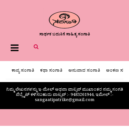
ಸಾರ್ಥಕ ಬದುಕಿಗೆ ಸಾಹಿತ್ಯ ಸಂಗಾತಿ
Menu
ಕಾವ್ಯ ಸಂಗಾತಿ
ಕಥಾ ಸಂಗಾತಿ
ಅನುವಾದ ಸಂಗಾತಿ
ಅಂಕಣ ಸಂಗಾ
ನಿಮ್ಮ ಲೇಖನಗಳನ್ನು ಇ-ಮೇಲ್ ಅಥವಾ ವಾಟ್ಸಪ್ ಮುಖಾಂತರ ನಮ್ಮ ಸಂಗತಿ
ವೆಬ್ಸೈಟ್ ಕಳಿಸಬಹುದು ವಾಟ್ಸಪ್‌ :- 9483261944, ಇಮೇಲ್ :-
sangaatipatrike@gmail.com