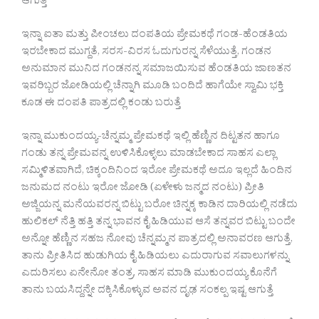
ಆಗುತ್ತೆ
ಇನ್ನಾ ಐತಾ ಮತ್ತು ಪೀಂಚಲು ದಂಪತಿಯ ಪ್ರೇಮಕಥೆ ಗಂಡ-ಹೆಂಡತಿಯ
ಇರಬೇಕಾದ ಮುಗ್ದತೆ, ಸರಸ-ವಿರಸ ಓದುಗುರನ್ನ ಸೆಳೆಯುತ್ತೆ, ಗಂಡನ
ಅನುಮಾನ ಮುನಿದ ಗಂಡನನ್ನ ಸಮಾಜಯಿಸುವ ಹೆಂಡತಿಯ ಜಾಣತನ
ಇವರಿಬ್ಬರ ಜೋಡಿಯಲ್ಲಿ ಚೆನ್ನಾಗಿ ಮೂಡಿ ಬಂದಿದೆ ಹಾಗೆಯೇ ಸ್ವಾಮಿ ಭಕ್ತಿ
ಕೂಡ ಈ ದಂಪತಿ ಪಾತ್ರದಲ್ಲಿ ಕಂಡು ಬರುತ್ತೆ
ಇನ್ನಾ ಮುಕುಂದಯ್ಯ-ಚೆನ್ನಮ್ಮ ಪ್ರೇಮಕಥೆ ಇಲ್ಲಿ ಹೆಣ್ಣಿನ ದಿಟ್ಟತನ ಹಾಗೂ
ಗಂಡು ತನ್ನ ಪ್ರೇಮವನ್ನ ಉಳಿಸಿಕೊಳ್ಳಲು ಮಾಡಬೇಕಾದ ಸಾಹಸ ಎಲ್ಲಾ
ಸಮ್ಮಿಳಿತವಾಗಿದೆ, ಚಿಕ್ಕಂದಿನಿಂದ ಇರೋ ಪ್ರೇಮಕಥೆ ಅದೂ ಇಲ್ಲದೆ ಹಿಂದಿನ
ಜನುಮದ ನಂಟು ಇರೋ ಜೋಡಿ (ಏಳೇಳು ಜನ್ಮದ ನಂಟು) ಪ್ರೀತಿ
ಅಜ್ಜಿಯನ್ನ ಮನೆಯವರನ್ನ ಬಿಟ್ಟು ಬರೋ ಚಿನ್ನಕ್ಕ ಕಾಡಿನ ದಾರಿಯಲ್ಲಿ ನಡೆದು
ಹುಲಿಕಲ್ ನೆತ್ತಿ ಹತ್ತಿ ತನ್ನ ಭಾವನ ಕೈ ಹಿಡಿಯುವ ಆಸೆ ತನ್ನವರ ಬಿಟ್ಟು ಬಂದೇ
ಅನ್ನೋ ಹೆಣ್ಣಿನ ಸಹಜ ನೋವು ಚೆನ್ನಮ್ಮನ ಪಾತ್ರದಲ್ಲಿ ಅನಾವರಣ ಆಗುತ್ತೆ,
ತಾನು ಪ್ರೀತಿಸಿದ ಹುಡುಗಿಯ ಕೈ ಹಿಡಿಯಲು ಎದುರಾಗುವ ಸವಾಲುಗಳನ್ನು
ಎದುರಿಸಲು ಏನೇನೋ ತಂತ್ರ, ಸಾಹಸ ಮಾಡಿ ಮುಕುಂದಯ್ಯ ಕೊನೆಗೆ
ತಾನು ಬಯಸಿದ್ದನ್ನೇ ದಕ್ಕಿಸಿಕೊಳ್ಳುವ ಅವನ ದೃಢ ಸಂಕಲ್ಪ ಇಷ್ಟ ಆಗುತ್ತೆ