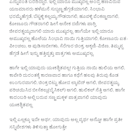
ಎನ್ನುವಂತೆ ಬರೆದಿದ್ದಾರೆ. ಇಲ್ಲಿ ಯಾರೂ ಮುಖ್ಯರಲ್ಲ ಅಂದ್ರೆ ಹಣವಿರುವ
ಯಜಮಾನರು ಹಳೆಮನೆ ಸುಬ್ಬಣ್ಣ ಹೆಗ್ಗಡೆಯಾಗಲಿ, ಸಿಂಭಾವಿ
ಭರಮೈಹೆಗ್ಗಡೆ, ಬೆಟ್ಟಳ್ಳಿ ಕಲ್ಲಯ್ಯ ಗೌಡರಾಗಲಿ, ಹೂವಳ್ಳಿ ವೆಂಕಣ್ಣನಾಗಲಿ,
ಕೋಣೂರು ಗೌಡರಾಗಲಿ ಹೀಗೆ ಅನೇಕ ದಣಿಗಳು ಪಾದ್ರಿ
ಜೀವರತ್ನಯ್ಯರಾಗಲಿ ಯಾರು ಮುಖ್ಯರಲ್ಲ. ಹಾಗೆಯೇ ಇಲ್ಲಿ ಯಾರೂ
ಅಮುಖ್ಯರಲ್ಲ ಹೊಲೆಯ ಸಿಂಭಾವಿ ನಾಯಿ ಗುತ್ತಿಯಾಗಲಿ, ಕೋಣೂರು ಐತ-
ಪೀಂಚಲು, ಆ ಪುಡಿಸಾಬೀಗಳು, ಸೆರೆಗಾರ ಚಿಂಕ್ರ, ಅಕ್ಕಣಿ-ಪಿಜಿಣ, ತಿಮ್ಮಪ್ಪ
ಹೆಗ್ಗಡೆ ಹೀಗೆ ಇನ್ನು ಹತ್ತಿಪ್ಪತ್ತು ಪಾತ್ರಗಳು ಅಮುಖ್ಯರಲ್ಲ.
ಹಾಗೇ ಇಲ್ಲಿ ಯಾವುದು ಯಃಕಶ್ಚಿತವಲ್ಲ! ಗುತ್ತಿಯ ನಾಯಿ ಹುಲಿಯ ಆಗಲಿ,
ಕಾವೇರಿ ದುರಂತಕ್ಕೆ ಕಾರಣವಾದ ಹಾಗೂ ಕಥೆಗೆ ಹಲವು ತಿರುವು ಕೊಡ
ಉಂಗುರವಾಗಲಿ, ಚಿಂಕ್ರ ಬಿಟ್ಟು ಹೋದ ಲ್ಯಾಟಿನ್ ಆಗಲಿ, ಜೀವರತ್ನಯ್ಯ
ಪರಿಚಯಿಸಿದ ಬೀಸೆಕಲ್ಲು(ಬೈಸಿಕಲ್) ಆಗಲಿ, ಹುಲಿಕಲ್ ನೆತ್ತಿ ಆಗಲಿ, ಹಾಗೇ
ಕಾದಂಬರಿ ಅಲ್ಲಿ ಬರುವ ಸಣ್ಣ ಮಕ್ಕಳ ಪಾತ್ರವಾಗಲಿ ಯಾವುದು
ಯಃಕಶ್ಚಿತವಲ್ಲ
ಇಲ್ಲಿ ಎಲ್ಲಕ್ಕೂ ಇದೇ ಅರ್ಥ, ಯಾವುದು ಅಲ್ಲ ವ್ಯರ್ಥ ಅನ್ನೋ ಹಾಗೇ ಪ್ರತೀ
ಸನ್ನಿವೇಶಗಳು ತಿಳಿಸುತ್ತಾ ಹೋಗುತ್ತೇ