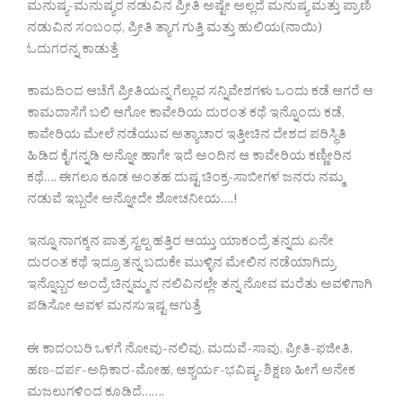
ಮನುಷ್ಯ-ಮನುಷ್ಯರ ನಡುವಿನ ಪ್ರೀತಿ ಅಷ್ಟೇ ಅಲ್ಲದೆ ಮನುಷ್ಯ ಮತ್ತು ಪ್ರಾಣಿ
ನಡುವಿನ ಸಂಬಂಧ, ಪ್ರೀತಿ ತ್ಯಾಗ ಗುತ್ತಿ ಮತ್ತು ಹುಲಿಯ(ನಾಯಿ)
ಓದುಗರನ್ನ ಕಾಡುತ್ತೆ
ಕಾಮದಿಂದ ಆಚೆಗೆ ಪ್ರೀತಿಯನ್ನ ಗೆಲ್ಲುವ ಸನ್ನಿವೇಶಗಳು ಒಂದು ಕಡೆ ಆಗರೆ ಆ
ಕಾಮದಾಸೆಗೆ ಬಲಿ ಆಗೋ ಕಾವೇರಿಯ ದುರಂತ ಕಥೆ ಇನ್ನೊಂದು ಕಡೆ,
ಕಾವೇರಿಯ ಮೇಲೆ ನಡೆಯುವ ಅತ್ಯಾಚಾರ ಇತ್ತೀಚಿನ ದೇಶದ ಪರಿಸ್ಥಿತಿ
ಹಿಡಿದ ಕೈಗನ್ನಡಿ ಅನ್ನೋ ಹಾಗೇ ಇದೆ ಅಂದಿನ ಆ ಕಾವೇರಿಯ ಕಣ್ಣೀರಿನ
ಕಥೆ…. ಈಗಲೂ ಕೂಡ ಅಂತಹ ದುಷ್ಟ ಚಿಂಕ್ರ-ಸಾಬೀಗಳ ಜನರು ನಮ್ಮ
ನಡುವೆ ಇಬ್ಬರೇ ಅನ್ನೋದೇ ಶೋಚನೀಯ….!
ಇನ್ನೂ ನಾಗಕ್ಕನ ಪಾತ್ರ ಸ್ವಲ್ಪ ಹತ್ತಿರ ಆಯ್ತು ಯಾಕಂದ್ರೆ ತನ್ನದು ಏನೇ
ದುರಂತ ಕಥೆ ಇದ್ರೂ ತನ್ನ ಬದುಕೇ ಮುಳ್ಳಿನ ಮೇಲಿನ ನಡೆಯಾಗಿದ್ರು
ಇನ್ನೊಬ್ಬರ ಅಂದ್ರೆ ಚಿನ್ನಮ್ಮನ ನಲಿವಿನಲ್ಲೇ ತನ್ನ ನೋವ ಮರೆತು ಅವಳಿಗಾಗಿ
ಪಡಿಸೋ ಅವಳ ಮನಸುಇಷ್ಟ ಆಗುತ್ತೆ
ಈ ಕಾದಂಬರಿ ಒಳಗೆ ನೋವು-ನಲಿವು, ಮದುವೆ-ಸಾವು, ಪ್ರೀತಿ-ಫಜೀತಿ,
ಹಣ-ದರ್ಪ-ಅಧಿಕಾರ-ಮೋಹ, ಆಶ್ಚರ್ಯ-ಭವಿಷ್ಯ-ಶಿಕ್ಷಣ ಹೀಗೆ ಅನೇಕ
ಮಜಲುಗಳಿಂದ ಕೂಡಿದೆ…….