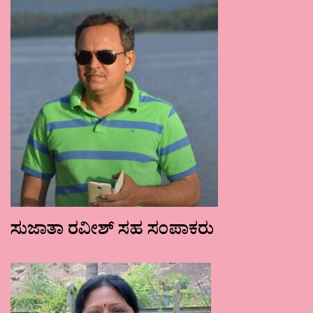
ಸುಜಾತಾ ರವೀಶ್ ಸಹ ಸಂಪಾಕರು