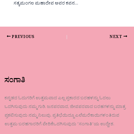
ಸತ್ಯಮಂಗಲ ಮಹಾದೇವ ಅವರ ಕವನ…
PREVIOUS
NEXT
ಸಂಗಾತಿ
ಕನ್ನಡದ ಓದುಗರಿಗೆ ಉತ್ತಮವಾದ ಎಲ್ಲ ಪ್ರಕಾರದ ಬರಹಳನ್ನು ಓದಲು
ಒದಗಿಸುವುದು ನಮ್ಮ ಗುರಿ. ಜನಪರವಾದ, ಜೀವಪರವಾದ ಬರಹಗಳನ್ನು ಮಾತ್ರ
ಪ್ರಕಟಿಸುವುದು ನಮ್ಮ ನಿಲುವು. ಪ್ರತಿಭೆಯಿದ್ದೂ ಎಲೆಮರೆಕಾಯಿಗಳಂತಿರುವ
ಉತ್ತಮ ಬರಹಗಾರರಿಗೆ ವೇದಿಕೆಒದಗಿಸುವುದು ʼಸಂಗಾತಿʼಯ ಉದ್ದೇಶ.