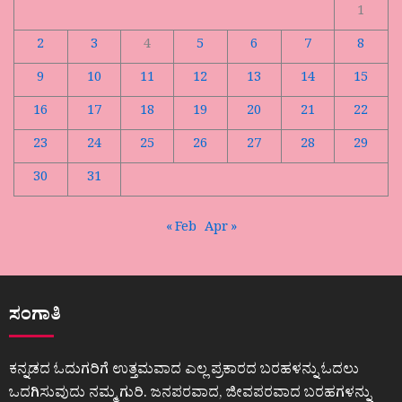
1
2
3
4
5
6
7
8
9
10
11
12
13
14
15
16
17
18
19
20
21
22
23
24
25
26
27
28
29
30
31
« Feb
Apr »
ಸಂಗಾತಿ
ಕನ್ನಡದ ಓದುಗರಿಗೆ ಉತ್ತಮವಾದ ಎಲ್ಲ ಪ್ರಕಾರದ ಬರಹಳನ್ನು ಓದಲು
ಒದಗಿಸುವುದು ನಮ್ಮ ಗುರಿ. ಜನಪರವಾದ, ಜೀವಪರವಾದ ಬರಹಗಳನ್ನು