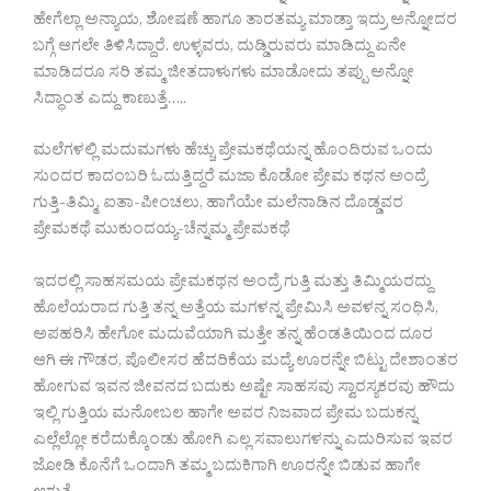
ಹೇಗೆಲ್ಲಾ ಅನ್ಯಾಯ, ಶೋಷಣೆ ಹಾಗೂ ತಾರತಮ್ಯ ಮಾಡ್ತಾ ಇದ್ರು ಅನ್ನೋದರ
ಬಗ್ಗೆ ಆಗಲೇ ತಿಳಿಸಿದ್ದಾರೆ. ಉಳ್ಳವರು, ದುಡ್ಡಿರುವರು ಮಾಡಿದ್ದು ಏನೇ
ಮಾಡಿದರೂ ಸರಿ ತಮ್ಮ ಜೀತದಾಳುಗಳು ಮಾಡೋದು ತಪ್ಪು ಅನ್ನೋ
ಸಿದ್ಧಾಂತ ಎದ್ದು ಕಾಣುತ್ತೆ…..
ಮಲೆಗಳಲ್ಲಿ ಮದುಮಗಳು ಹೆಚ್ಚು ಪ್ರೇಮಕಥೆಯನ್ನ ಹೊಂದಿರುವ ಒಂದು
ಸುಂದರ ಕಾದಂಬರಿ ಓದುತ್ತಿದ್ದರೆ ಮಜಾ ಕೊಡೋ ಪ್ರೇಮ ಕಥನ ಅಂದ್ರೆ
ಗುತ್ತಿ-ತಿಮ್ಮಿ, ಐತಾ-ಪೀಂಚಲು, ಹಾಗೆಯೇ ಮಲೆನಾಡಿನ ದೊಡ್ಡವರ
ಪ್ರೇಮಕಥೆ ಮುಕುಂದಯ್ಯ-ಚೆನ್ನಮ್ಮ ಪ್ರೇಮಕಥೆ
ಇದರಲ್ಲಿ ಸಾಹಸಮಯ ಪ್ರೇಮಕಥನ ಅಂದ್ರೆ ಗುತ್ತಿ ಮತ್ತು ತಿಮ್ಮಿಯರದ್ದು
ಹೊಲೆಯರಾದ ಗುತ್ತಿ ತನ್ನ ಅತ್ತೆಯ ಮಗಳನ್ನ ಪ್ರೇಮಿಸಿ ಅವಳನ್ನ ಸಂಧಿಸಿ,
ಅಪಹರಿಸಿ ಹೇಗೋ ಮದುವೆಯಾಗಿ ಮತ್ತೇ ತನ್ನ ಹೆಂಡತಿಯಿಂದ ದೂರ
ಆಗಿ ಈ ಗೌಡರ, ಪೊಲೀಸರ ಹೆದರಿಕೆಯ ಮದ್ಯೆ ಊರನ್ನೇ ಬಿಟ್ಟು ದೇಶಾಂತರ
ಹೋಗುವ ಇವನ ಜೀವನದ ಬದುಕು ಅಷ್ಟೇ ಸಾಹಸವು ಸ್ವಾರಸ್ಯಕರವು ಹೌದು
ಇಲ್ಲಿ ಗುತ್ತಿಯ ಮನೋಬಲ ಹಾಗೇ ಅವರ ನಿಜವಾದ ಪ್ರೇಮ ಬದುಕನ್ನ
ಎಲ್ಲೆಲ್ಲೋ ಕರೆದುಕ್ಕೊಂಡು ಹೋಗಿ ಎಲ್ಲ ಸವಾಲುಗಳನ್ನು ಎದುರಿಸುವ ಇವರ
ಜೋಡಿ ಕೊನೆಗೆ ಒಂದಾಗಿ ತಮ್ಮ ಬದುಕಿಗಾಗಿ ಊರನ್ನೇ ಬಿಡುವ ಹಾಗೇ