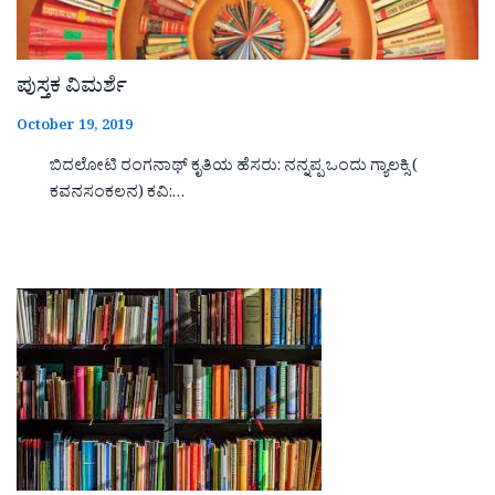
ಪುಸ್ತಕ ವಿಮರ್ಶೆ
October 19, 2019
ಬಿದಲೋಟಿ ರಂಗನಾಥ್ ಕೃತಿಯ ಹೆಸರು: ನನ್ನಪ್ಪ ಒಂದು ಗ್ಯಾಲಕ್ಸಿ (
ಕವನಸಂಕಲನ) ಕವಿ:…