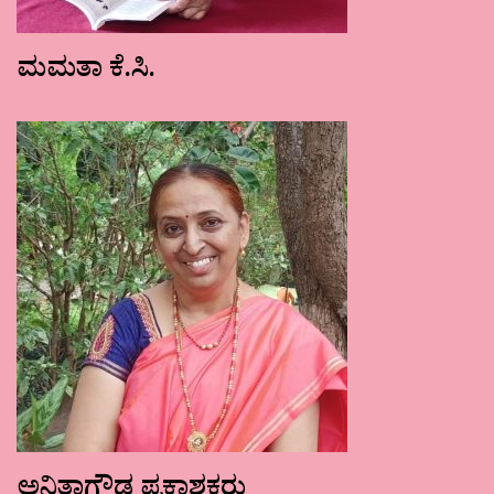
ಮಮತಾ ಕೆ.ಸಿ.
ಅನಿತಾಗೌಡ ಪ್ರಕಾಶಕರು