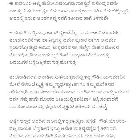
ಈ ಕಾದಂಬರಿ ಅಲ್ಲಿ ಹೇಳೋ ವಿಷಯಗಳು ಸಾಕಷ್ಟಿವೆ ಕುವೆಂಪುರವರೇ
ಸಾಕಷ್ಟು ವಿಷಯಗಳನ್ನ ಬರೆದು ಒಂದು ದೊಡ್ಡ ಕಾದಂಬರಿ ಬರೆದು ಬಿಟ್ಟಿದ್ದಾರೆ,
ಅದರಲ್ಲಿ ಇರುವ ಅಂಶಗಳನ್ನ ನನಗೆ ತೋಚಿದ ಹಾಗೆ ತಿಳಿಸುವೆ!
ಕಾದಂಬರಿ ಅಲ್ಲಿ ನಾವು ಕಾಣದಿದ್ದ ಅದೆಷ್ಟೋ ಸಾಮಾಜಿಕ ಪಿಡುಗುಗಳು,
ಮೂಢನಂಬಿಕೆಗಳು, ಜಾತಿವ್ಯವಸ್ಥೆ, ಧರ್ಮ ಪ್ರಚಾರ ಹಾಗೂ ಆ ಧರ್ಮ
ಪ್ರಚಾರಕ್ಕೋಡ್ಡುವ ಆಮಿಷ, ಉಳ್ಳವರ ದರ್ಪ, ಹೆಣ್ಣಿನ ದೇಹದ ಮೇಲಿನ
ಮೋಹಕ್ಕೆ ಏನೆಲ್ಲಾ ಮಾಡುತ್ತಾರೆ ಕೊಲೆ,ಅತ್ಯಾಚಾರ ಹೀಗೆ ಸಾಕಷ್ಟು
ವಿಷಯಗಳ ಬಗ್ಗೆ ಚಿತ್ರಿತವಾಗುತ್ತ ಹೋಗುತ್ತೆ
ಮಲೆನಾಡಿನಂತ ಆ ಕಾಡಿನ ಸುತ್ತಮುತ್ತಣದಲ್ಲಿ ಇದ್ದ ಗೌಡಿಕೆ ಯಜಮಾನಿಕೆ
ಮೇಲೆ ಬೆಳಕು ಚೆಲ್ಲುತ್ತೆ, ತಮ್ಮ ಸ್ವಾರ್ಥಕ್ಕಾಗಿ ಹಾಗೂ ತಮ್ಮ ಮನೆತನದ
ಗೌರವಕ್ಕಾಗಿ ಏನೂ ಬೇಕಾದರೂ ಮಾಡುವ ಅಂದಿನ ಕಾಲದ ದುಡ್ಡು ಇರುವರ
ದರ್ಪ, ಗತ್ತು ಹಾಗೇ ಮೋಸದ ರೀತಿಯಲ್ಲಿ ಕಪಟವಾಗಿ ಆಸ್ತಿ ಸಂಪಾದನೆ
ಮಾಡೋ ಮಂಜಯ್ಯ ಭಟ್ಟರಂತ ವ್ಯಕ್ತಿಗಳ ಪರಿಚಯ ಮಾಡುತ್ತೆ
ಅಷ್ಟೇ ಅಲ್ಲದೆ ಅಂದಿನ ಕಾಲದಲ್ಲಿ ಇದ್ದ ಬ್ರಾಹ್ಮಣ, ಹೆಗ್ಗಡೆ , ಗೌಡ, ಹೊಲೆಯ-
ಬಿಲ್ಲ-ನಾಯಕ-ಬೆಸ್ತ ಹೀಗೆ ಇನ್ನೂ ಅನೇಕ ಜಾತಿವ್ಯವಸ್ಥೆ ಬಗ್ಗೆ ತಿಳಿಸಿದರೆ,
ಮೇಲಿನ ವರ್ಗದವರು ಕೆಳಗಿನ ವರ್ಗದವರನ್ನ ಓದು ಬರದ ಜನರನ್ನ