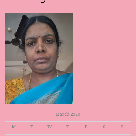
March 2020
M
T
W
T
F
S
S