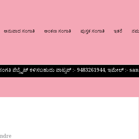
ಅನುವಾದ ಸಂಗಾತಿ
ಅಂಕಣ ಸಂಗಾತಿ
ಪುಸ್ತಕ ಸಂಗಾತಿ
ಇತರೆ
ನಮ್ಮ
ಂಗತಿ ವೆಬ್ಸೈಟ್ ಕಳಿಸಬಹುದು ವಾಟ್ಸಪ್‌ :- 9483261944, ಇಮೇಲ್ :-