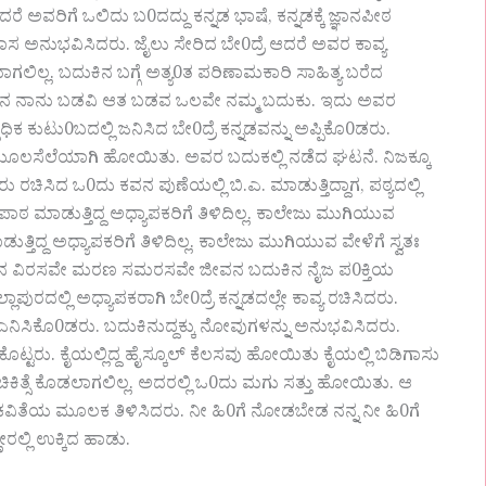
 ಅವರಿಗೆ ಒಲಿದು ಬ0ದದ್ದು ಕನ್ನಡ ಭಾಷೆ, ಕನ್ನಡಕ್ಕೆ ಜ್ಞಾನಪೀಠ
ಾಸ ಅನುಭವಿಸಿದರು. ಜೈಲು ಸೇರಿದ ಬೇ0ದ್ರೆ ಆದರೆ ಅವರ ಕಾವ್ಯ
ಯಾಗಲಿಲ್ಲ. ಬದುಕಿನ ಬಗ್ಗೆ ಅತ್ಯ0ತ ಪರಿಣಾಮಕಾರಿ ಸಾಹಿತ್ಯ ಬರೆದ
0ತ್ವಾನ ನಾನು ಬಡವಿ ಆತ ಬಡವ ಒಲವೇ ನಮ್ಮ ಬದುಕು. ಇದು ಅವರ
ಕ ಕುಟು0ಬದಲ್ಲಿ ಜನಿಸಿದ ಬೇ0ದ್ರೆ ಕನ್ನಡವನ್ನು ಅಪ್ಪಿಕೊ0ಡರು.
ಮೂಲಸೆಲೆಯಾಗಿ ಹೋಯಿತು. ಅವರ ಬದುಕಲ್ಲಿ ನಡೆದ ಘಟನೆ. ನಿಜಕ್ಕೂ
ರು ರಚಿಸಿದ ಒ0ದು ಕವನ ಪುಣೆಯಲ್ಲಿ ಬಿ.ಎ. ಮಾಡುತ್ತಿದ್ದಾಗ, ಪಠ್ಯದಲ್ಲಿ
ಡ ಪಾಠ ಮಾಡುತ್ತಿದ್ದ ಅಧ್ಯಾಪಕರಿಗೆ ತಿಳಿದಿಲ್ಲ. ಕಾಲೇಜು ಮುಗಿಯುವ
ತ್ತಿದ್ದ ಅಧ್ಯಾಪಕರಿಗೆ ತಿಳಿದಿಲ್ಲ. ಕಾಲೇಜು ಮುಗಿಯುವ ವೇಳೆಗೆ ಸ್ವತಃ
ೇ ಜನನ ವಿರಸವೇ ಮರಣ ಸಮರಸವೇ ಜೀವನ ಬದುಕಿನ ನೈಜ ಪ0ಕ್ತಿಯ
ಲಾಪುರದಲ್ಲಿ ಅಧ್ಯಾಪಕರಾಗಿ ಬೇ0ದ್ರೆ ಕನ್ನಡದಲ್ಲೇ ಕಾವ್ಯ ರಚಿಸಿದರು.
ನಿಸಿಕೊ0ಡರು. ಬದುಕಿನುದ್ದಕ್ಕು ನೋವುಗಳನ್ನು ಅನುಭವಿಸಿದರು.
ಕೊಟ್ಟರು. ಕೈಯಲ್ಲಿದ್ದ ಹೈಸ್ಕೂಲ್ ಕೆಲಸವು ಹೋಯಿತು ಕೈಯಲ್ಲಿ ಬಿಡಿಗಾಸು
ದಾಗ ಚಿಕಿತ್ಸೆ ಕೊಡಲಾಗಲಿಲ್ಲ. ಅದರಲ್ಲಿ ಒ0ದು ಮಗು ಸತ್ತು ಹೋಯಿತು. ಆ
ನು ಕವಿತೆಯ ಮೂಲಕ ತಿಳಿಸಿದರು. ನೀ ಹಿ0ಗೆ ನೋಡಬೇಡ ನನ್ನ ನೀ ಹಿ0ಗೆ
ರಲ್ಲಿ ಉಕ್ಕಿದ ಹಾಡು.