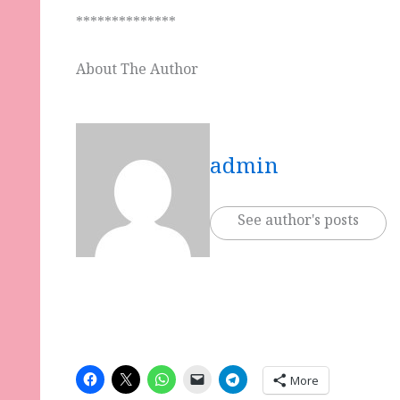
**************
About The Author
admin
See author's posts
More