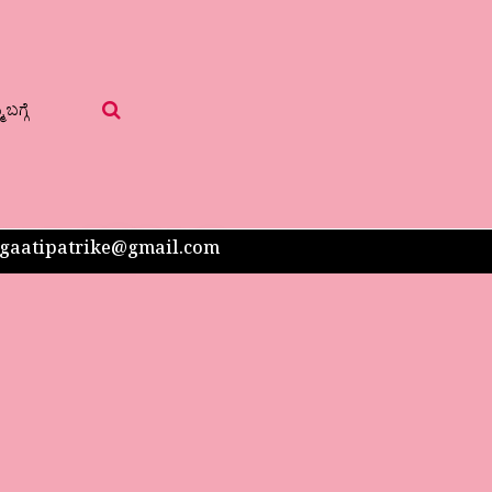
 ಬಗ್ಗೆ
 sangaatipatrike@gmail.com