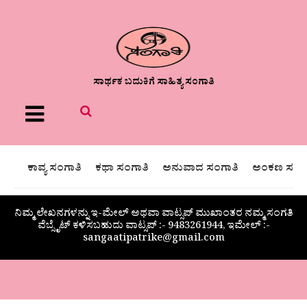
ಸಾರ್ಥಕ ಬದುಕಿಗೆ ಸಾಹಿತ್ಯ ಸಂಗಾತಿ
Menu
ಕಾವ್ಯ ಸಂಗಾತಿ
ಕಥಾ ಸಂಗಾತಿ
ಅನುವಾದ ಸಂಗಾತಿ
ಅಂಕಣ ಸಂಗಾ
ನಿಮ್ಮ ಲೇಖನಗಳನ್ನು ಇ-ಮೇಲ್ ಅಥವಾ ವಾಟ್ಸಪ್ ಮುಖಾಂತರ ನಮ್ಮ ಸಂಗತಿ
ವೆಬ್ಸೈಟ್ ಕಳಿಸಬಹುದು ವಾಟ್ಸಪ್‌ :- 9483261944, ಇಮೇಲ್ :-
sangaatipatrike@gmail.com