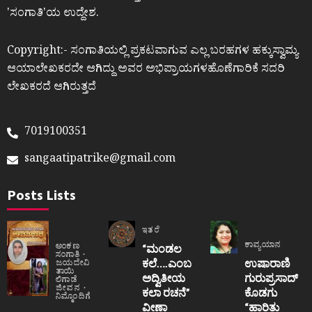
ʼಸಂಗಾತಿʼಯ ಉದ್ದೇಶ.
Copyright:- ಸಂಗಾತಿಯಲ್ಲಿ ಪ್ರಕಟವಾಗುವ ಎಲ್ಲ ಬರಹಗಳ ಹಕ್ಕುಸ್ವಾಮ್ಯ
ಆಯಾಲೇಖಕರದೇ ಆಗಿದ್ದು ಅವರ ಅಭಿಪ್ರಾಯಗಳಹೊಣೆಗಾರಿಕೆ ಸದರಿ
ಲೇಖಕರದೆ ಆಗಿರುತ್ತದೆ
7019100351
sangaatipatrike@gmail.com
Posts Lists
ಇತರೆ
ಕಾವ್ಯಯಾನ
ಅಂಕಣ
“ಮಂಡಲ
ಸಂಗಾತಿ
ಕಲೆ….ಎಂಬ
ಉಷಾರಾಣಿ
ಜಯದೇವಿ
ತಾಯಿ
ಅದ್ವಿತೀಯ
ಗುರುಪ್ರಸಾದ್
ಲಿಗಾಡೆ
ಜೀವನ
ಕಲಾ ರಚನೆ”‌
ಕೊಡಗು
ನಿಮ್ಮೊಂದಿಗೆ
ವೀಣಾ
“ಹಾರಿತು