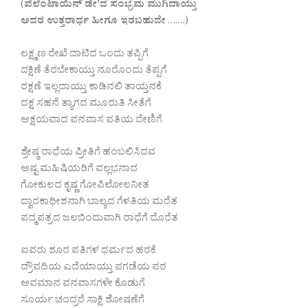
(
ವೆಲೆಂಟಾಯಿನ್ ಡೇ’ದ ಸಂಭ್ರಮ ಮುಗಿದಾಯ್ತು
ಅದರ ಉತ್ತರಾರ್ಧ ಹೀಗೂ ಇರಬಹುದೇ
…….)
ಲಕ್ಷ್ಮಣ ರೇಖೆ ದಾಟಿದ ಒಂದು ತಪ್ಪಿಗೆ
ದಕ್ಷಿಣೆ ತೆರಬೇಕಾಯ್ತು ನೂರೊಂದು ತೆಪ್ಪಗೆ
ರಕ್ಷಣೆ ಇಲ್ಲದಾಯ್ತು ಕಾಡಿನಲಿ ತಾಯ್ತನಕೆ
ದಕ್ಷ ಸಹನೆ ತ್ಯಾಗದ ಮೂರುತಿ ಸೀತೆಗೆ
ಅಕ್ಷಯವಾದ ವನವಾಸ ಪತಿಯ ದೇಣಿಗೆ
ಶ್ರೇಷ್ಠ ರಾಧೆಯ ಪ್ರೀತಿಗೆ ಹಂಬಲಿಸಿದವ
ಅಷ್ಟ ಮಹಿಷಿಯರಿಗೆ ವಲ್ಲಭನಾದ
ಗೋಕುಲದ ಕೃಷ್ಣ ಗೋಪಿಲೋಲನೀತ
ದ್ವಾರಕಾಧೀಶನಾಗಿ ಬಾಲ್ಯದ ಗೆಳತಿಯ ಮರೆತ
ಪದ್ಮಪತ್ರದ ಜಲಬಿಂದುವಾಗಿ ರಾಧೆಗೆ ದೊರೆತ
ಐವರು ಶೂರ ಪತಿಗಳ ಧರ್ಮದ ಹಠಕೆ
ದ್ರೌಪದಿಯ ಎದೆಯಾಯ್ತು ಪಗಡೆಯ ಪಠ
ಅವಮಾನ ವನವಾಸಗಳೇ ಕೊಡುಗೆ
ಸೂರ್ಯ ಚಂದ್ರರೆ ಸಾಕ್ಷಿ ಶೋಷಣೆಗೆ