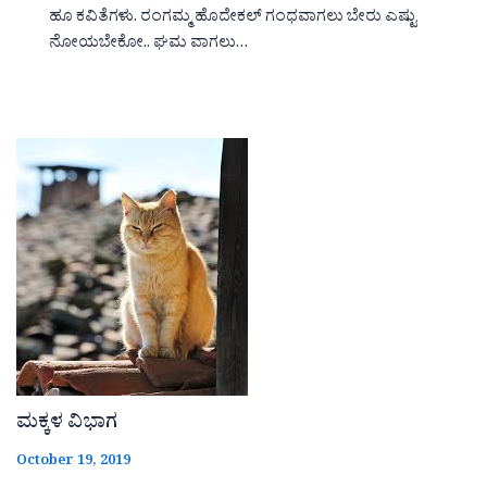
ಹೂ ಕವಿತೆಗಳು. ರಂಗಮ್ಮ ಹೊದೇಕಲ್ ಗಂಧವಾಗಲು ಬೇರು ಎಷ್ಟು
ನೋಯಬೇಕೋ.. ಘಮ ವಾಗಲು…
ಮಕ್ಕಳ ವಿಭಾಗ
October 19, 2019