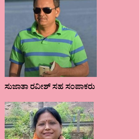
ಸುಜಾತಾ ರವೀಶ್ ಸಹ ಸಂಪಾಕರು