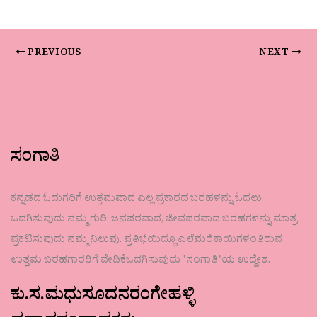
PREVIOUS
NEXT
ಸಂಗಾತಿ
ಕನ್ನಡದ ಓದುಗರಿಗೆ ಉತ್ತಮವಾದ ಎಲ್ಲ ಪ್ರಕಾರದ ಬರಹಳನ್ನು ಓದಲು
ಒದಗಿಸುವುದು ನಮ್ಮ ಗುರಿ. ಜನಪರವಾದ, ಜೀವಪರವಾದ ಬರಹಗಳನ್ನು ಮಾತ್ರ
ಪ್ರಕಟಿಸುವುದು ನಮ್ಮ ನಿಲುವು. ಪ್ರತಿಭೆಯಿದ್ದೂ ಎಲೆಮರೆಕಾಯಿಗಳಂತಿರುವ
ಉತ್ತಮ ಬರಹಗಾರರಿಗೆ ವೇದಿಕೆಒದಗಿಸುವುದು ʼಸಂಗಾತಿʼಯ ಉದ್ದೇಶ.
ಕು.ಸ.ಮಧುಸೂದನರಂಗೇಹಳ್ಳಿ