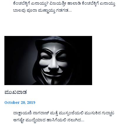
ಕೆಂಚಬೆಕ್ಕಿಗೆ ಏನಾಯ್ತು? ವಿಜಯಶ್ರೀ ಹಾಲಾಡಿ ಕೆಂಚಬೆಕ್ಕಿಗೆ ಏನಾಯ್ತು
ಬಾಲವು ಪೂರಾ ಮಣ್ಣಾಯ್ತು ಗಡಗಡ…
ಮುಖವಾಡ
October 20, 2019
ದಾಕ್ಷಾಯಣಿ ನಾಗರಾಜ್ ಮತ್ತೆ ಮುಸ್ಸಂಜೆಯಲಿ ಮುಸುಕಿನ ಗುದ್ದಾಟ
ಆಗಷ್ಟೇ ಮುದ್ದೆಯಾದ ಹಾಸಿಗೆಯಲಿ ನಲುಗಿದ…