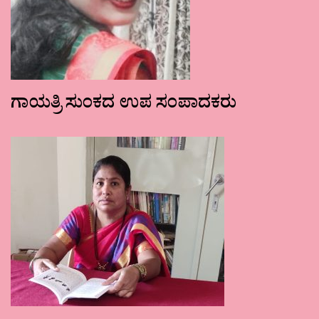
ಗಾಯತ್ರಿ ಸುಂಕದ ಉಪ ಸಂಪಾದಕರು