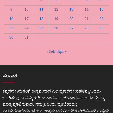
2
3
4
5
6
7
8
9
10
11
12
13
14
15
16
17
18
19
20
21
22
23
24
25
26
27
28
29
30
31
« Feb
Apr »
ಸಂಗಾತಿ
ಕನ್ನಡದ ಓದುಗರಿಗೆ ಉತ್ತಮವಾದ ಎಲ್ಲ ಪ್ರಕಾರದ ಬರಹಳನ್ನು ಓದಲು
ಒದಗಿಸುವುದು ನಮ್ಮ ಗುರಿ. ಜನಪರವಾದ, ಜೀವಪರವಾದ ಬರಹಗಳನ್ನು
ಮಾತ್ರ ಪ್ರಕಟಿಸುವುದು ನಮ್ಮ ನಿಲುವು. ಪ್ರತಿಭೆಯಿದ್ದೂ
ಎಲೆಮರೆಕಾಯಿಗಳಂತಿರುವ ಉತ್ತಮ ಬರಹಗಾರರಿಗೆ ವೇದಿಕೆಒದಗಿಸುವುದು