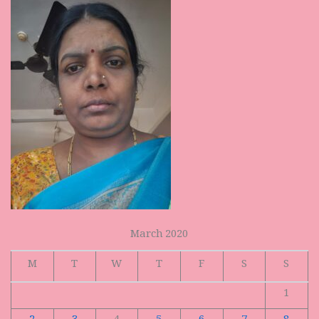
March 2020
M
T
W
T
F
S
S
1