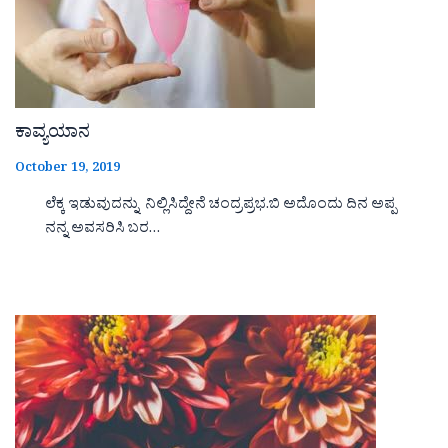
ಕಾವ್ಯಯಾನ
October 19, 2019
ಲೆಕ್ಕ ಇಡುವುದನ್ನು ನಿಲ್ಲಿಸಿದ್ದೇನೆ ಚಂದ್ರಪ್ರಭ.ಬಿ ಅದೊಂದು ದಿನ ಅಪ್ಪ
ನನ್ನ ಅವಸರಿಸಿ ಬರ…