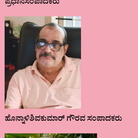
ಪ್ರಧಾನಸಂಪಾದಕರು
ಹೊನ್ನಾಳಿಶಿವಕುಮಾರ್ ಗೌರವ ಸಂಪಾದಕರು