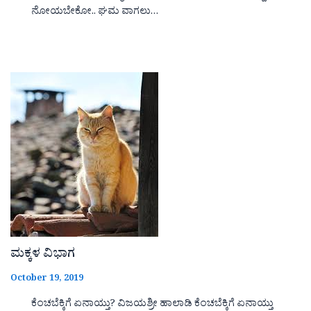
ನೋಯಬೇಕೋ.. ಘಮ ವಾಗಲು…
ಮಕ್ಕಳ ವಿಭಾಗ
October 19, 2019
ಕೆಂಚಬೆಕ್ಕಿಗೆ ಏನಾಯ್ತು? ವಿಜಯಶ್ರೀ ಹಾಲಾಡಿ ಕೆಂಚಬೆಕ್ಕಿಗೆ ಏನಾಯ್ತು