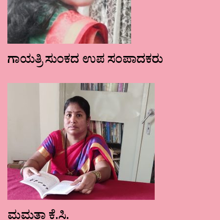
ಗಾಯತ್ರಿ ಸುಂಕದ ಉಪ ಸಂಪಾದಕರು
ಮಮತಾ ಕೆ.ಸಿ.