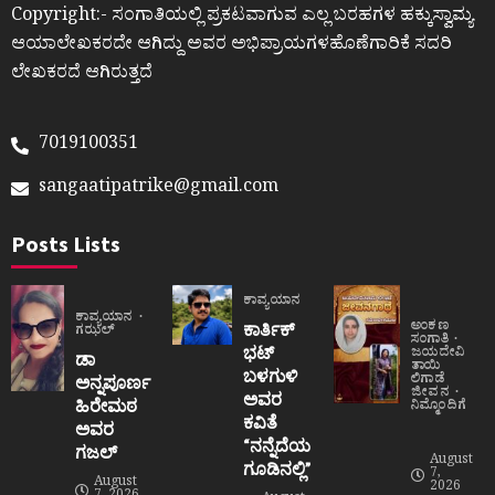
Copyright:- ಸಂಗಾತಿಯಲ್ಲಿ ಪ್ರಕಟವಾಗುವ ಎಲ್ಲ ಬರಹಗಳ ಹಕ್ಕುಸ್ವಾಮ್ಯ
ಆಯಾಲೇಖಕರದೇ ಆಗಿದ್ದು ಅವರ ಅಭಿಪ್ರಾಯಗಳಹೊಣೆಗಾರಿಕೆ ಸದರಿ
ಲೇಖಕರದೆ ಆಗಿರುತ್ತದೆ
7019100351
sangaatipatrike@gmail.com
Posts Lists
ಕಾವ್ಯಯಾನ
ಕಾವ್ಯಯಾನ
ಅಂಕಣ
ಕಾರ್ತಿಕ್
ಗಝಲ್
ಸಂಗಾತಿ
ಭಟ್
ಜಯದೇವಿ
ಡಾ
ತಾಯಿ
ಬಳಗುಳಿ
ಲಿಗಾಡೆ
ಅನ್ನಪೂರ್ಣ
ಜೀವನ
ಅವರ
ಹಿರೇಮಠ
ನಿಮ್ಮೊಂದಿಗೆ
ಕವಿತೆ
ಅವರ
“ನನ್ನೆದೆಯ
ಗಜಲ್
August
ಗೂಡಿನಲ್ಲಿ”
7,
August
2026