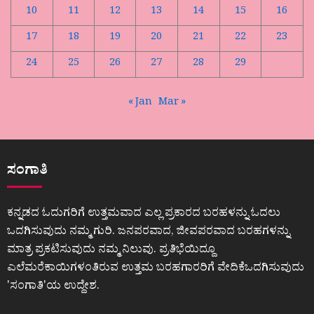
10
11
12
13
14
15
16
17
18
19
20
21
22
23
24
25
26
27
28
29
« Jan
Mar »
ಸಂಗಾತಿ
ಕನ್ನಡದ ಓದುಗರಿಗೆ ಉತ್ತಮವಾದ ಎಲ್ಲ ಪ್ರಕಾರದ ಬರಹಳನ್ನು ಓದಲು
ಒದಗಿಸುವುದು ನಮ್ಮ ಗುರಿ. ಜನಪರವಾದ, ಜೀವಪರವಾದ ಬರಹಗಳನ್ನು
ಮಾತ್ರ ಪ್ರಕಟಿಸುವುದು ನಮ್ಮ ನಿಲುವು. ಪ್ರತಿಭೆಯಿದ್ದೂ
ಎಲೆಮರೆಕಾಯಿಗಳಂತಿರುವ ಉತ್ತಮ ಬರಹಗಾರರಿಗೆ ವೇದಿಕೆಒದಗಿಸುವುದು
ʼಸಂಗಾತಿʼಯ ಉದ್ದೇಶ.