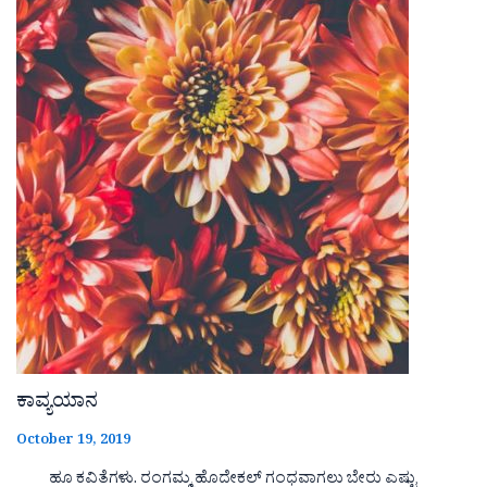
ಕಾವ್ಯಯಾನ
October 19, 2019
ಹೂ ಕವಿತೆಗಳು. ರಂಗಮ್ಮ ಹೊದೇಕಲ್ ಗಂಧವಾಗಲು ಬೇರು ಎಷ್ಟು