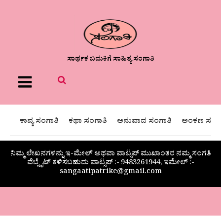
ಸಾರ್ಥಕ ಬದುಕಿಗೆ ಸಾಹಿತ್ಯ ಸಂಗಾತಿ
Menu
ಕಾವ್ಯ ಸಂಗಾತಿ
ಕಥಾ ಸಂಗಾತಿ
ಅನುವಾದ ಸಂಗಾತಿ
ಅಂಕಣ ಸಂಗಾ
ನಿಮ್ಮ ಲೇಖನಗಳನ್ನು ಇ-ಮೇಲ್ ಅಥವಾ ವಾಟ್ಸಪ್ ಮುಖಾಂತರ ನಮ್ಮ ಸಂಗತಿ
ವೆಬ್ಸೈಟ್ ಕಳಿಸಬಹುದು ವಾಟ್ಸಪ್‌ :- 9483261944, ಇಮೇಲ್ :-
sangaatipatrike@gmail.com