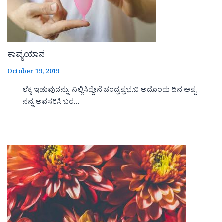
ಕಾವ್ಯಯಾನ
October 19, 2019
ಲೆಕ್ಕ ಇಡುವುದನ್ನು ನಿಲ್ಲಿಸಿದ್ದೇನೆ ಚಂದ್ರಪ್ರಭ.ಬಿ ಅದೊಂದು ದಿನ ಅಪ್ಪ
ನನ್ನ ಅವಸರಿಸಿ ಬರ…