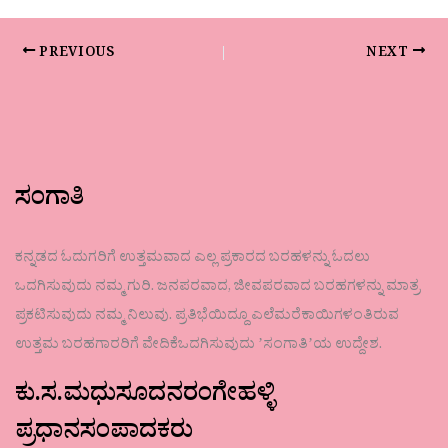
PREVIOUS
NEXT
ಸಂಗಾತಿ
ಕನ್ನಡದ ಓದುಗರಿಗೆ ಉತ್ತಮವಾದ ಎಲ್ಲ ಪ್ರಕಾರದ ಬರಹಳನ್ನು ಓದಲು
ಒದಗಿಸುವುದು ನಮ್ಮ ಗುರಿ. ಜನಪರವಾದ, ಜೀವಪರವಾದ ಬರಹಗಳನ್ನು ಮಾತ್ರ
ಪ್ರಕಟಿಸುವುದು ನಮ್ಮ ನಿಲುವು. ಪ್ರತಿಭೆಯಿದ್ದೂ ಎಲೆಮರೆಕಾಯಿಗಳಂತಿರುವ
ಉತ್ತಮ ಬರಹಗಾರರಿಗೆ ವೇದಿಕೆಒದಗಿಸುವುದು ʼಸಂಗಾತಿʼಯ ಉದ್ದೇಶ.
ಕು.ಸ.ಮಧುಸೂದನರಂಗೇಹಳ್ಳಿ
ಪ್ರಧಾನಸಂಪಾದಕರು