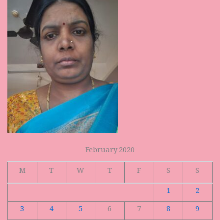
February 2020
M
T
W
T
F
S
S
1
2
3
4
5
6
7
8
9