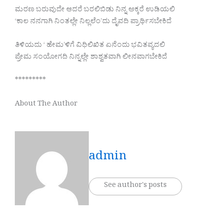
ಮರಣ ಬರುವುದೇ ಆದರೆ ಬರಲಿಬಿಡು ನಿನ್ನ ಅಕ್ಕರೆ ಉಡಿಯಲಿ
‘ಕಾಲ ನನಗಾಗಿ ನಿಂತಲ್ಲೇ ನಿಲ್ಲಲೆಂ’ದು ದೈವದಿ ಪ್ರಾರ್ಥಿಸಬೇಕಿದೆ
ತಿಳಿಯದು ‘ ಹೇಮ’ಳಿಗೆ ವಿಧಿಲಿಖಿತ ಏನೆಂದು ಭವಿತವ್ಯದಲಿ
ಪ್ರೇಮ ಸಂಯೋಗದಿ ನಿನ್ನಲ್ಲೇ ಶಾಶ್ವತವಾಗಿ ಲೀನವಾಗಬೇಕಿದೆ
*********
About The Author
admin
See author's posts