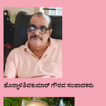
ಹೊನ್ನಾಳಿಶಿವಕುಮಾರ್ ಗೌರವ ಸಂಪಾದಕರು