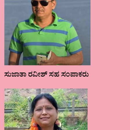
ಸುಜಾತಾ ರವೀಶ್ ಸಹ ಸಂಪಾಕರು