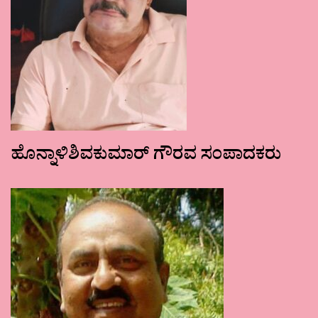
ಹೊನ್ನಾಳಿಶಿವಕುಮಾರ್ ಗೌರವ ಸಂಪಾದಕರು