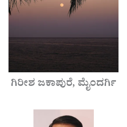
ಗಿರೀಶ ಜಕಾಪುರೆ, ಮೈಂದರ್ಗಿ