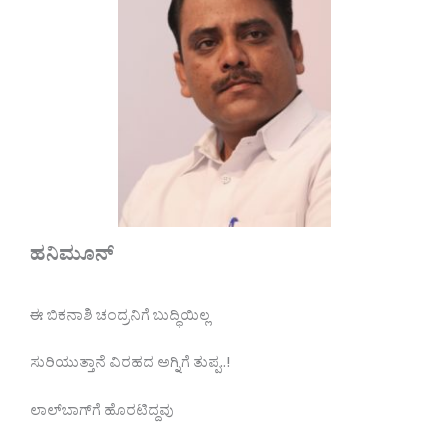
ಹನಿಮೂನ್
ಈ ಬಿಕನಾಶಿ ಚಂದ್ರನಿಗೆ ಬುದ್ಧಿಯಿಲ್ಲ
ಸುರಿಯುತ್ತಾನೆ ವಿರಹದ ಅಗ್ನಿಗೆ ತುಪ್ಪ..!
ಲಾಲ್‌ಬಾಗ್‌ಗೆ ಹೊರಟಿದ್ದವು