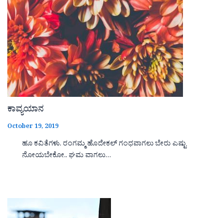
ಕಾವ್ಯಯಾನ
October 19, 2019
ಹೂ ಕವಿತೆಗಳು. ರಂಗಮ್ಮ ಹೊದೇಕಲ್ ಗಂಧವಾಗಲು ಬೇರು ಎಷ್ಟು
ನೋಯಬೇಕೋ.. ಘಮ ವಾಗಲು…