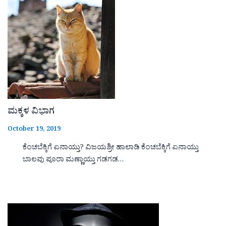
ಮಕ್ಕಳ ವಿಭಾಗ
October 19, 2019
ಕೆಂಚಬೆಕ್ಕಿಗೆ ಏನಾಯ್ತು? ವಿಜಯಶ್ರೀ ಹಾಲಾಡಿ ಕೆಂಚಬೆಕ್ಕಿಗೆ ಏನಾಯ್ತು
ಬಾಲವು ಪೂರಾ ಮಣ್ಣಾಯ್ತು ಗಡಗಡ…