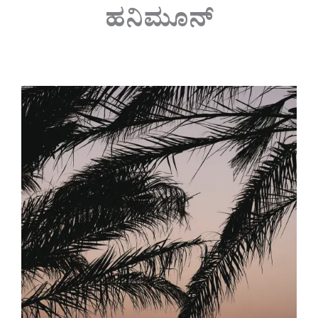
ಹನಿಮೂನ್