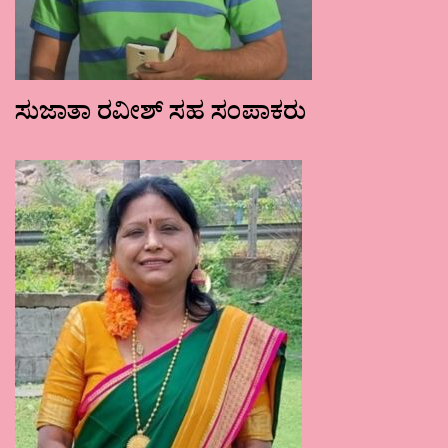
ಸುಜಾತಾ ರವೀಶ್ ಸಹ ಸಂಪಾಕರು