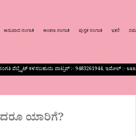
ಅನುವಾದ ಸಂಗಾತಿ
ಅಂಕಣ ಸಂಗಾತಿ
ಪುಸ್ತಕ ಸಂಗಾತಿ
ಇತರೆ
ನಮ್ಮ
ಂಗತಿ ವೆಬ್ಸೈಟ್ ಕಳಿಸಬಹುದು ವಾಟ್ಸಪ್‌ :- 9483261944, ಇಮೇಲ್ :-
ದರೂ ಯಾರಿಗೆ?