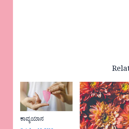
Rela
ಕಾವ್ಯಯಾನ