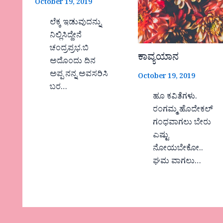
October 19, 2019
ಲೆಕ್ಕ ಇಡುವುದನ್ನು
ನಿಲ್ಲಿಸಿದ್ದೇನೆ
ಚಂದ್ರಪ್ರಭ.ಬಿ
ಕಾವ್ಯಯಾನ
ಅದೊಂದು ದಿನ
ಅಪ್ಪ ನನ್ನ ಅವಸರಿಸಿ
October 19, 2019
ಬರ…
ಹೂ ಕವಿತೆಗಳು.
ರಂಗಮ್ಮ ಹೊದೇಕಲ್
ಗಂಧವಾಗಲು ಬೇರು
ಎಷ್ಟು
ನೋಯಬೇಕೋ..
ಘಮ ವಾಗಲು…