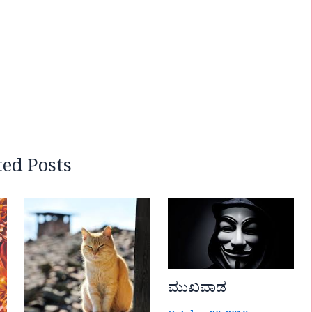
ted Posts
ಮುಖವಾಡ