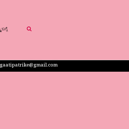
 ಬಗ್ಗೆ
 sangaatipatrike@gmail.com