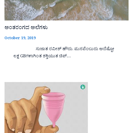
ಅಂತರಂಗದ ಅಲೆಗಳು
October 19, 2019
ಸುಜಾತ ರವೀಶ್ ಹೌದು. ಮನವೆಂಬುದು ಅದೆಷ್ಪೋ
ಲಕ್ಷ GBಗಳಾಗಿಂತ ಶಕ್ತಿಯುತ ಚಿಪ್.…