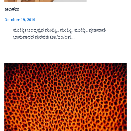
ಅಂಕಣ
October 19, 2019
ಮುಟ್ಟು! ಚಂದ್ರಪ್ರಭ ಮುಟ್ಟು .. ಮುಟ್ಟು.. ಮುಟ್ಟು.. ಪ್ರಜಾವಾಣಿ
ಭಾನುವಾರದ ಪುರವಣಿ (೨೩/೧೦/೧೯)…