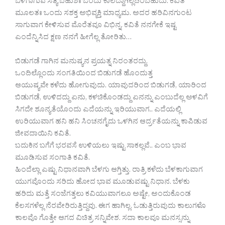
ಒಳಗಾಗುವ ಸತ್ಯ ಬಹುಶಃ ಒಂದು ಕಾಲದ್ದಾಗಿಲ್ಲದಿರಬಹುದು. ಕವಿತೆ
ಮೂಲತಃ ಒಂದು ಸಶಕ್ತ ಅಭಿವ್ಯಕ್ತಿ ಮಾಧ್ಯಮ. ಅದರ ಹರಿವಿನಗುಂಟ
ಸಾಗುವಾಗ ಕೇಳಿಸುವ ಮೊರೆತವೂ ವಿಭಿನ್ನ. ಕವಿತೆ ನನಗೇಕೆ ಇಷ್ಟ
ಎಂದೆನ್ನಿಸಿದ ಕ್ಷಣ ನನಗೆ ಹೀಗೆಲ್ಲ ತೋರಿತು…
ಬಿಡುಗಡೆ ಗಾಗಿನ ಮನುಷ್ಯನ ಪ್ರಯತ್ನ ನಿರಂತರದ್ದು.
ಒಂದಿಲ್ಲೊಂದು ಸಂಗತಿಯಿಂದ ಬಿಡುಗಡೆ ಹೊಂದುತ್ತ
ಆಯುಷ್ಯವೇ ಕಳೆದು ಹೋಗುವುದು. ಯಾವುದರಿಂದ ಬಿಡುಗಡೆ, ಯಾರಿಂದ
ಬಿಡುಗಡೆ, ಉಳಿದದ್ದು ಏನು, ಕಳಚಿಕೊಂಡದ್ದು ಏನನ್ನು ಎಂಬುದೆಲ್ಲ ಅಳವಿಗೆ
ಸಿಗದೇ ಶೂನ್ಯತೆಯೊಂದು ಎದೆಯನ್ನು ಇರಿಯುವಾಗ.. ಎದೆಯಲ್ಲಿ
ಉರಿಯುವಾಗ ಹನಿ ಹನಿ ಸಿಂಚನಗೈದು ಒಳಗಿನ ಆರ್ದ್ರತೆಯನ್ನು ಕಾಪಿಡುವ
ಜೀವದಾಯಿನಿ ಕವಿತೆ.
ಬದುಕಿನ ಬಗೆಗೆ ಭರವಸೆ ಉಳಿಯಲು ಇಷ್ಟು ಸಾಕಲ್ಲವೆ.. ಎಂಬ ಭಾವ
ಮೂಡಿಸುವ ಸಂಗಾತಿ ಕವಿತೆ.
ಹಿಂದೆಲ್ಲಾ ಎಷ್ಟು ನಿಧಾನವಾಗಿ ಬೆಳಗು ಆಗ್ತಿತ್ತು. ರಾತ್ರಿ ಕಳೆದು ಬೆಳಕಾಗುವಾಗ
ಯುಗವೊಂದು ಸರಿದು ಹೋದ ಭಾವ ಮೂಡುವಷ್ಟು ನಿಧಾನ. ಬೆಳಕು
ಹರಿದು ಮತ್ತೆ ಸಂಜೆಗತ್ತಲು ಕವಿಯುವಾಗಲೂ ಅಷ್ಟೇ, ಅಂದುಕೊಂಡ
ಕೆಲಸಗಳೆಲ್ಲ ನೆರವೇರಿರುತ್ತಿದ್ದವು. ಈಗ ಹಾಗಿಲ್ಲ. ಓಡುತ್ತಿರುವುದು ಕಾಲುಗಳೊ
ಕಾಲವೊ ಗೊತ್ತೇ ಆಗದ ವಿಚಿತ್ರ ಸನ್ನಿವೇಶ. ಸದಾ ಕಾಲವೂ ಮನಸ್ಸನ್ನು