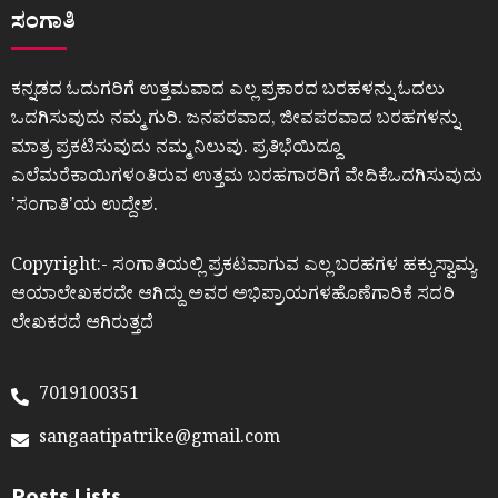
ಸಂಗಾತಿ
ಕನ್ನಡದ ಓದುಗರಿಗೆ ಉತ್ತಮವಾದ ಎಲ್ಲ ಪ್ರಕಾರದ ಬರಹಳನ್ನು ಓದಲು
ಒದಗಿಸುವುದು ನಮ್ಮ ಗುರಿ. ಜನಪರವಾದ, ಜೀವಪರವಾದ ಬರಹಗಳನ್ನು
ಮಾತ್ರ ಪ್ರಕಟಿಸುವುದು ನಮ್ಮ ನಿಲುವು. ಪ್ರತಿಭೆಯಿದ್ದೂ
ಎಲೆಮರೆಕಾಯಿಗಳಂತಿರುವ ಉತ್ತಮ ಬರಹಗಾರರಿಗೆ ವೇದಿಕೆಒದಗಿಸುವುದು
ʼಸಂಗಾತಿʼಯ ಉದ್ದೇಶ.
Copyright:- ಸಂಗಾತಿಯಲ್ಲಿ ಪ್ರಕಟವಾಗುವ ಎಲ್ಲ ಬರಹಗಳ ಹಕ್ಕುಸ್ವಾಮ್ಯ
ಆಯಾಲೇಖಕರದೇ ಆಗಿದ್ದು ಅವರ ಅಭಿಪ್ರಾಯಗಳಹೊಣೆಗಾರಿಕೆ ಸದರಿ
ಲೇಖಕರದೆ ಆಗಿರುತ್ತದೆ
7019100351
sangaatipatrike@gmail.com
Posts Lists