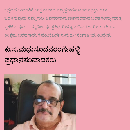
ಕನ್ನಡದ ಓದುಗರಿಗೆ ಉತ್ತಮವಾದ ಎಲ್ಲ ಪ್ರಕಾರದ ಬರಹಳನ್ನು ಓದಲು
ಒದಗಿಸುವುದು ನಮ್ಮ ಗುರಿ. ಜನಪರವಾದ, ಜೀವಪರವಾದ ಬರಹಗಳನ್ನು ಮಾತ್ರ
ಪ್ರಕಟಿಸುವುದು ನಮ್ಮ ನಿಲುವು. ಪ್ರತಿಭೆಯಿದ್ದೂ ಎಲೆಮರೆಕಾಯಿಗಳಂತಿರುವ
ಉತ್ತಮ ಬರಹಗಾರರಿಗೆ ವೇದಿಕೆಒದಗಿಸುವುದು ʼಸಂಗಾತಿʼಯ ಉದ್ದೇಶ.
ಕು.ಸ.ಮಧುಸೂದನರಂಗೇಹಳ್ಳಿ
ಪ್ರಧಾನಸಂಪಾದಕರು