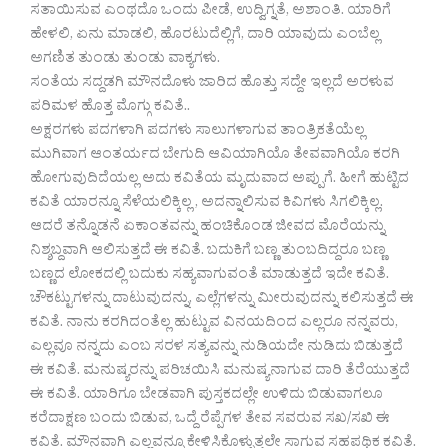
ಸತಾಯಿಸುವ ಎಂಥದೊ ಒಂದು ಪೀಡೆ, ಉದ್ವಿಗ್ನತೆ, ಅಶಾಂತಿ. ಯಾರಿಗೆ
ಹೇಳಲಿ, ಏನು ಮಾಡಲಿ, ಹೊರಟುದೆಲ್ಲಿಗೆ, ದಾರಿ ಯಾವುದು ಎಂಬೆಲ್ಲ
ಅಗಣಿತ ತುಂಡು ತುಂಡು ವಾಕ್ಯಗಳು.
ಸಂತೆಯ ಸದ್ದಡಗಿ ಮೌನದೊಳು ಜಾರಿದ ಹೊತ್ತು ಸದ್ದೇ ಇಲ್ಲದೆ ಅರಳುವ
ಪರಿಮಳ ಹೊತ್ತ ಮೊಗ್ಗು ಕವಿತೆ..
ಅಕ್ಷರಗಳು ಪದಗಳಾಗಿ ಪದಗಳು ಸಾಲುಗಳಾಗುವ ತಾಂತ್ರಿಕತೆಯೆಲ್ಲ
ಮುಗಿವಾಗ ಆಂತರ್ಯದ‌ ಬೇಗುದಿ ಆವಿಯಾಗಿಯೊ ತೇವವಾಗಿಯೊ ಕರಗಿ
ಹೋಗುವುದಿದೆಯಲ್ಲ ಅದು ಕವಿತೆಯ ಮೃದುವಾದ ಅಪ್ಪುಗೆ. ಹೀಗೆ ಹುಟ್ಟಿದ
ಕವಿತೆ ಯಾರನ್ನೂ ಸೆಳೆಯಲಿಕ್ಕಿಲ್ಲ , ಅದನ್ನಾಲಿಸುವ ಕಿವಿಗಳು ಸಿಗಲಿಕ್ಕಿಲ್ಲ.
ಆದರೆ‌ ತನ್ನೊಡನೆ ಏಕಾಂತವನ್ನು ಹಂಚಿಕೊಂಡ ಜೀವದ ಮೊರೆಯನ್ನು
ನಿಶ್ಶಬ್ದವಾಗಿ ಆಲಿಸುತ್ತದೆ ಈ ಕವಿತೆ. ಬದುಕಿಗೆ ಬಣ್ಣ ತುಂಬದಿದ್ದರೂ ಬಣ್ಣ
ಬಣ್ಣದ ಲೋಕದಲ್ಲಿ ಬದುಕು ಸಹ್ಯವಾಗುವಂತೆ ಮಾಡುತ್ತದೆ ಇದೇ ಕವಿತೆ.
ಚೌಕಟ್ಟುಗಳನ್ನು ದಾಟುವುದನ್ನು, ಎಲ್ಲೆಗಳನ್ನು ಮೀರುವುದನ್ನು ಕಲಿಸುತ್ತದೆ ಈ
ಕವಿತೆ. ನಾನು ಕರಗಿದಂತೆಲ್ಲ ಹುಟ್ಟುವ ವಿನಯದಿಂದ ಎಲ್ಲರೂ ನನ್ನವರು,
ಎಲ್ಲವೂ ನನ್ನದು ಎಂಬ ಸರಳ ಸತ್ಯವನ್ನು ನುಡಿಯದೇ ನುಡಿದು ಬಿಡುತ್ತದೆ
ಈ ಕವಿತೆ. ಮನುಷ್ಯರನ್ನು ಪರಿಚಯಿಸಿ ಮನುಷ್ಯನಾಗುವ ದಾರಿ ತೆರೆಯುತ್ತದೆ
ಈ ಕವಿತೆ. ಯಾರಿಗೂ ಬೇಡವಾಗಿ ಪುಸ್ತಕದಲ್ಲೇ ಉಳಿದು ಬಿಡುವಾಗಲೂ
ಕರೆದಾಕ್ಷಣ ಬಂದು ಬಿಡುವ, ಒದ್ದೆ ರೆಪ್ಪೆಗಳ ತೇವ ಸವರುವ ಸಖ/ಸಖಿ ಈ
ಕವಿತೆ. ಮೌನವಾಗಿ ಎಲ್ಲವನ್ನೂ ಕೇಳಿಸಿಕೊಳ್ಳುತ್ತಲೇ ಸಾಗುವ ಸಹಪಥಿಕ ಕವಿತೆ.