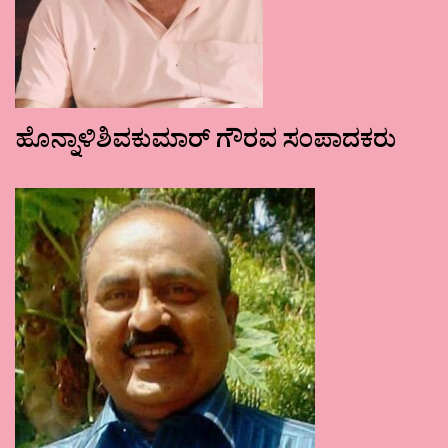
ಹೊನ್ನಾಳಿಶಿವಕುಮಾರ್ ಗೌರವ ಸಂಪಾದಕರು