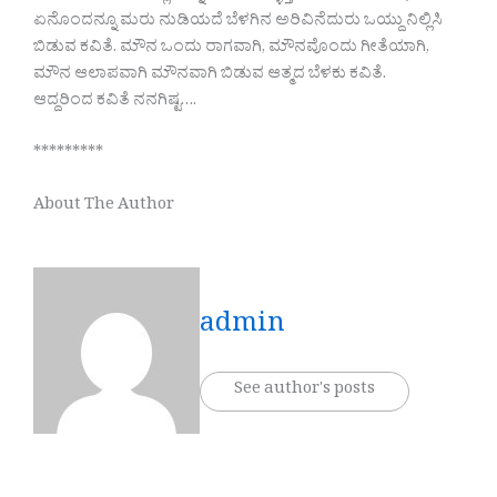
ಏನೊಂದನ್ನೂ ಮರು ನುಡಿಯದೆ ಬೆಳಗಿನ ಅರಿವಿನೆದುರು ಒಯ್ದು ನಿಲ್ಲಿಸಿ
ಬಿಡುವ ಕವಿತೆ. ಮೌನ ಒಂದು ರಾಗವಾಗಿ, ಮೌನವೊಂದು ಗೀತೆಯಾಗಿ,
ಮೌನ ಆಲಾಪವಾಗಿ ಮೌನವಾಗಿ ಬಿಡುವ ಆತ್ಮದ ಬೆಳಕು ಕವಿತೆ.
ಆದ್ದರಿಂದ ಕವಿತೆ ನನಗಿಷ್ಟ….
*********
About The Author
admin
See author's posts