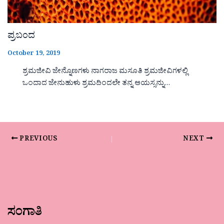
ಪ್ರಬಂದ
October 19, 2019
ಶ್ರಮಜೀವಿ ಜೇನ್ನೊಣಗಳು ನಾಗರಾಜ ಮಸೂತಿ ಶ್ರಮಜೀವಿಗಳಲ್ಲಿ
ಒಂದಾದ ಜೇನುಹುಳು ಶ್ರಮದಿಂದಲೇ ತನ್ನ ಆಯಸ್ಸನ್ನು…
PREVIOUS
NEXT
ಸಂಗಾತಿ