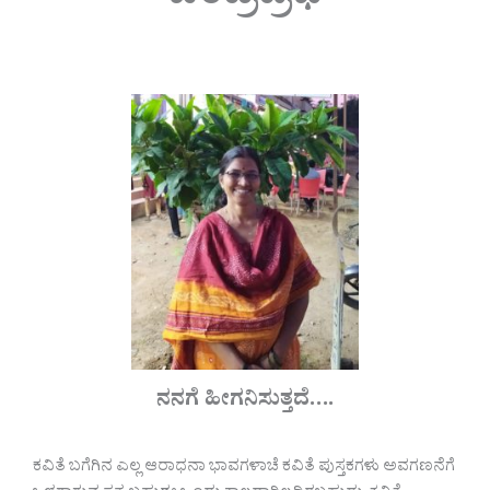
ನನಗೆ ಹೀಗನಿಸುತ್ತದೆ….
ಕವಿತೆ ಬಗೆಗಿನ ಎಲ್ಲ ಆರಾಧನಾ ಭಾವಗಳಾಚೆ ಕವಿತೆ ಪುಸ್ತಕಗಳು ಅವಗಣನೆಗೆ