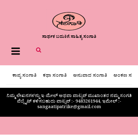
ಸಾರ್ಥಕ ಬದುಕಿಗೆ ಸಾಹಿತ್ಯ ಸಂಗಾತಿ
Menu
ಕಾವ್ಯ ಸಂಗಾತಿ
ಕಥಾ ಸಂಗಾತಿ
ಅನುವಾದ ಸಂಗಾತಿ
ಅಂಕಣ ಸಂಗಾ
ನಿಮ್ಮ ಲೇಖನಗಳನ್ನು ಇ-ಮೇಲ್ ಅಥವಾ ವಾಟ್ಸಪ್ ಮುಖಾಂತರ ನಮ್ಮ ಸಂಗತಿ
ವೆಬ್ಸೈಟ್ ಕಳಿಸಬಹುದು ವಾಟ್ಸಪ್‌ :- 9483261944, ಇಮೇಲ್ :-
sangaatipatrike@gmail.com